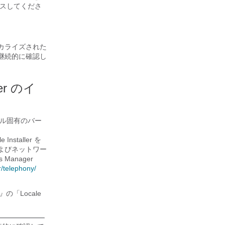
セスしてくださ
ローカライズされた
継続的に確認し
ller のイ
ケール固有のバー
nstaller を
ザおよびネットワー
Manager
/​telephony/​
e』
の「Locale