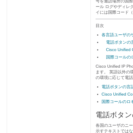
号を通話場所の国際
ール ログやディレ
イには国際コード（
目次
各言語ユーザの
電話ボタンの
Cisco Unifie
国際コールの
Cisco Unifi
ます。 英語以外の環境
の環境に応じて電話
電話ボタンの言
Cisco Unified 
国際コールのロ
電話ボタン
各国のユーザのニーズに
示すテキストではな