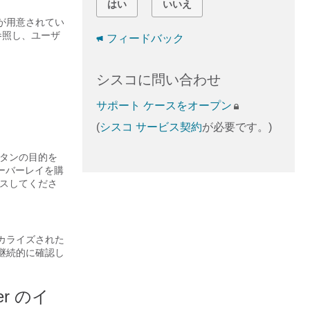
はい
いいえ
ョンが用意されてい
項を参照し、ユーザ
フィードバック
シスコに問い合わせ
サポート ケースをオープン
(
シスコ サービス契約
が必要です。)
、ボタンの目的を
ーバーレイを購
セスしてくださ
ローカライズされた
継続的に確認し
ller のイ