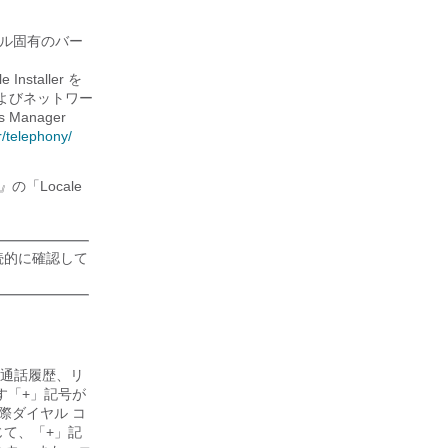
ケール固有のバー
nstaller を
ザおよびネットワー
Manager
/​telephony/​
e』
の「Locale
続的に確認して
通話履歴、リ
す「+」記号が
際ダイヤル コ
て、「+」記