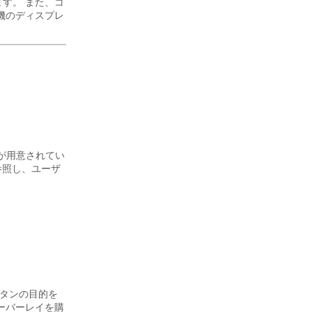
す。 また、コ
機のディスプレ
ョンが用意されてい
項を参照し、ユーザ
、ボタンの目的を
ーバーレイを購