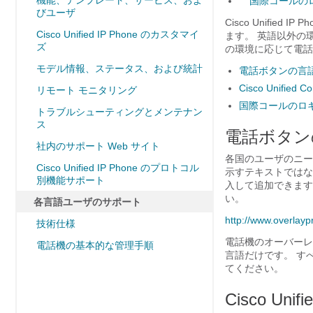
機能、テンプレート、サービス、およ
国際コールの
びユーザ
Cisco Unifi
Cisco Unified IP Phone のカスタマイ
ます。 英語以外の環境
ズ
の環境に応じて電話
モデル情報、ステータス、および統計
電話ボタンの言
Cisco Unified 
リモート モニタリング
国際コールのロ
トラブルシューティングとメンテナン
ス
電話ボタン
社内のサポート Web サイト
各国のユーザのニーズに
Cisco Unified IP Phone のプロトコル
示すテキストではな
別機能サポート
入して追加できます
い。
各言語ユーザのサポート
http:/​/​www.overlayp
技術仕様
電話機のオーバーレイが
電話機の基本的な管理手順
言語だけです。 す
てください。
Cisco Unif