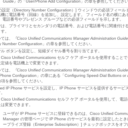
Guide』
の「User/Phone Add Configuration」の章を参照してくださ
設定（Directory Number Configuration）] ウィンドウの必須フィ
話機に電話番号（回線）を追加し、設定します。 フィールド名の横にあ
は、電話番号やプレゼンス グループなどの必須フィールドを示します。
では、プライマリとセカンダリの電話番号、および電話番号に関連付け
ます。
いては、
『Cisco Unified Communications Manager Administration Guid
ory Number Configuration」の章を参照してください。
ヤル ボタンを設定し、短縮ダイヤル番号を割り当てます。
isco Unified Communications セルフ ケア ポータルを使用するこ
設定値を電話機上で変更できます。
いては、
『Cisco Unified Communications Manager Administration Guid
P Phone Configuration」の章にある「Configuring Speed-Dial Buttons or 
ng」の項を参照してください。
Unified IP Phone サービスを設定し、IP Phone サービスを提供するサ
す。
isco Unified Communications セルフ ケア ポータルを使用して
たは変更できます。
ユーザが IP Phone サービスに登録できるのは、Cisco Unified Communi
Manager の管理ページで IP Phone のサービスを最初に設定したと
ープライズ登録（Enterprise Subscription）] チェックボックスを