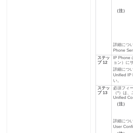
（注）
詳細につ
Phone S
ステッ
IP Ph
プ 12
ョン）に
詳細につ
Unified 
い。
ステッ
必須フィ
プ 13
（*）は、
Unifie
（注）
詳細につ
User C