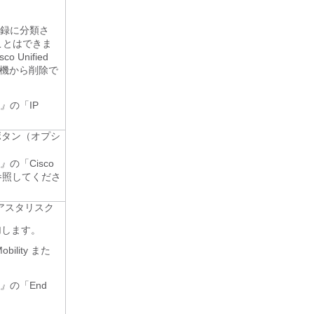
登録に分類さ
ことはできま
nified
電話機から削除で
e』
の「IP
なボタン（オプシ
e』
の「Cisco
」の項を参照してくださ
アスタリスク
追加します。
ility また
e』
の「End