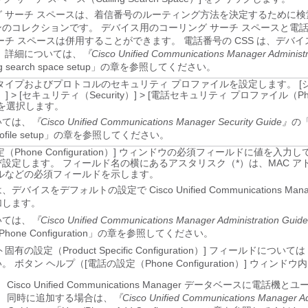
グ サーチ スペースは、着信番号のルーティング方法を決定するために検
のコレクションです。 デバイス用のコーリング サーチ スペースと電
ーチ スペースは併用することができます。 電話番号の CSS は、デバイス
 詳細については、
『Cisco Unified Communications Manager Administ
ng search space setup」の章を参照してください。
 タイプおよびプロトコルのセキュリティ プロファイルを設定します。
[
）]
>
[セキュリティ（Security）]
>
[電話セキュリティ プロファイル（Phone 
を選択します。
いては、
『Cisco Unified Communications Manager Security Guide』
の「
y profile setup」の章を参照してください。
（Phone Configuration）] ウィンドウの必須フィールドに値を入力
設定します。 フィールド名の横にあるアスタリスク（*）は、MAC ア
ールなどの必須フィールドを示します。
デバイスをデフォルトの設定で Cisco Unified Communications Man
加します。
いては、
『Cisco Unified Communications Manager Administration Guid
 IP Phone Configuration」の章を参照してください。
固有の設定（Product Specific Configuration）] フィールドにつ
 ボタン ヘルプ（[電話の設定（Phone Configuration）] ウィンドウ
Cisco Unified Communications Manager データベースに電話機
同時に追加する場合は、
『Cisco Unified Communications Manager Ad