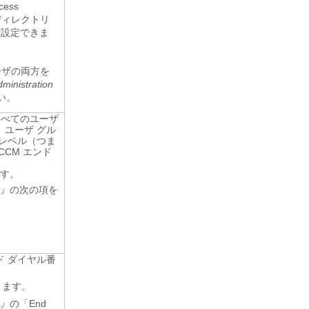
ess
 ディレクトリ
ルして設定できま
とユーザの両方を
ministration
さい。
すべてのユーザ
ユーザ グル
レベル（つま
CM エンド
ます。
e』
の次の項を
 ダイヤル番
ります。
e』
の「End