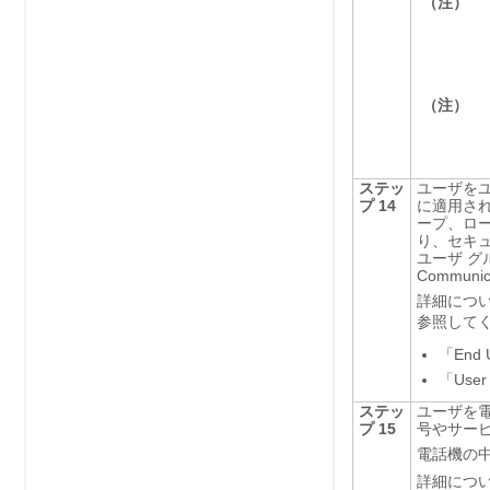
（注）
（注）
ステッ
ユーザをユ
プ 14
に適用さ
ープ、ロ
り、セキュ
ユーザ グ
Commun
詳細につ
参照して
「End U
「User
ステッ
ユーザを
プ 15
号やサー
電話機の
詳細につ