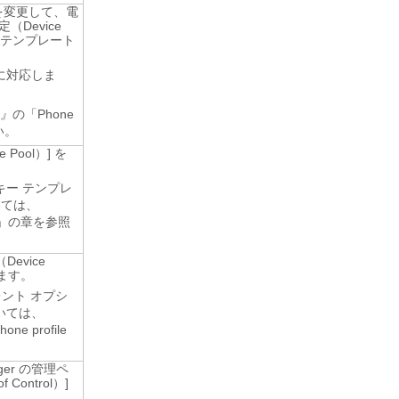
を変更して、電
（Device
テンプレート
に対応しま
e』
の「Phone
い。
 Pool）]
を
ー テンプレ
いては、
tup」の章を参照
evice
ます。
レント オプシ
いては、
ne profile
ager の管理ペ
Control）]