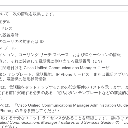
ついて、次の情報を収集します。
モデル
アドレス
の設置場所
のユーザの名前または ID
ス プール
ィション、コーリング サーチ スペース、およびロケーションの情報
数と、それに関連して電話機に割り当てる電話番号（DN）
連付ける Cisco Unified Communications Manager ユーザ
タン テンプレート、電話機能、IP Phone サービス、または電話アプ
る、電話機の使用状況情報
では、電話機をセットアップするための設定要件のリストを示します。
定する前に実施する必要のある、電話ボタン テンプレートなどの前提的
す。
『Cisco Unified Communications Manager Administration Gui
d IP Phone」の章を参照してください。
対応する十分なユニット ライセンスがあることを確認します。 詳細につ
ified Communications Manager Features and Services Guide』
の「Li
てください。