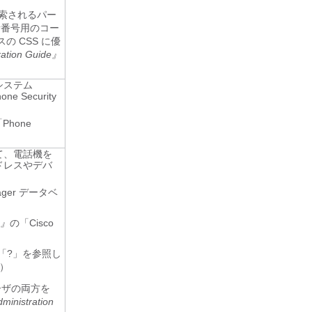
索されるパー
話番号用のコー
の CSS に優
ration Guide』
システム
Security
Phone
して、電話機を
ドレスやデバ
ager データベ
e』
の「Cisco
いては「?」を参照し
内）
とユーザの両方を
ministration