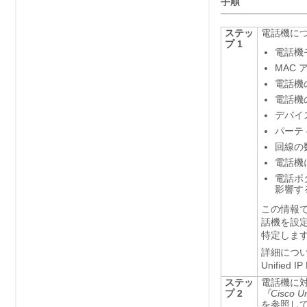
手順
ステッ
電話機に
プ 1
電話機
MAC 
電話機
電話機
デバイ
パーテ
回線の
電話機に関
電話ボ
影響す
この情報
話機を設
特定しま
詳細については、
Unifie
ステッ
電話機に
プ 2
『Cisco Un
を参照し