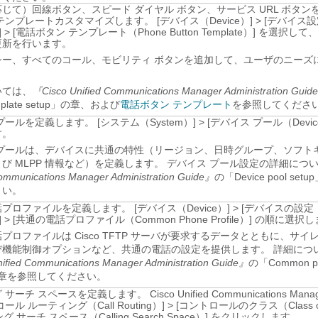
じて）回線ボタン、スピード ダイヤル ボタン、サービス URL ボタン
 テンプレートカスタマイズします。
[デバイス（Device）]
>
[デバイス設定
]
>
[電話ボタン テンプレート（Phone Button Template）]
を選択して、
更新を行います。
シー、すべてのコール、モビリティ ボタンを追加して、ユーザのニーズ
いては、
『Cisco Unified Communications Manager Administration Guid
template setup」の章、および
電話ボタン テンプレート
を参照してくださ
 プールを定義します。
[システム（System）]
>
[デバイス プール（Device
す。
 プールは、デバイスに共通の特性（リージョン、日時グループ、ソフトキ
び MLPP 情報など）を定義します。 デバイス プール設定の詳細につ
mmunications Manager Administration Guide』
の「Device pool se
さい。
話プロファイルを定義します。
[デバイス（Device）]
>
[デバイスの設定（D
]
>
[共通の電話プロファイル（Common Phone Profile）]
の順に選択し
プロファイルは Cisco TFTP サーバが要求するデータとともに、サイ
び機能制御オプションなど、共通の電話の設定を提供します。 詳細につ
ified Communications Manager Administration Guide』
の「Common pho
」の章を参照してください。
ーチ スペースを定義します。 Cisco Unified Communications Man
コール ルーティング（Call Routing）]
>
[コントロールのクラス（Class of 
 サーチ スペース（Calling Search Space）]
をクリックします。