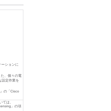
リケーションに
また、個々の電
な設定作業を
de』の「Cisco
いては、
censing」の項