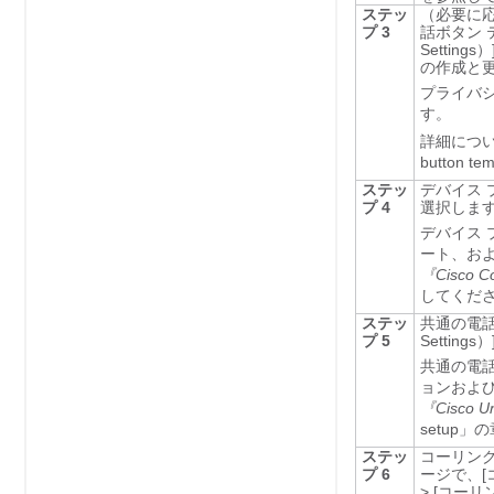
ステッ
（必要に応
プ 3
話ボタン
Settings）
の作成と
プライバ
す。
詳細につ
button 
ステッ
デバイス
プ 4
選択しま
デバイス
ート、およ
『Cisco Co
してくだ
ステッ
共通の電
プ 5
Settings）
共通の電話
ョンおよ
『Cisco Un
setup
ステッ
コーリング サ
プ 6
ージで、
[
>
[コーリング