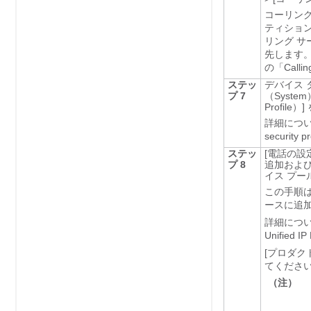
コーリン
ティション
リング サ
先します。
の「Calli
ステッ
デバイス
プ 7
（System
Profile）]
詳細につ
securit
ステッ
[電話の設定
プ 8
追加および
イス プ
この手順は、
ースに追
詳細につ
Unified
[プロダクト
てください。
（注）