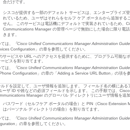
合だけです。
シスコが提供する一部のデフォルト サービスは、エンタープライズ
れているため、ユーザはそれらをセルフ ケア ポータルから追加する
せん。 このサービスは電話機にデフォルトで実装されているため、Cisco U
Communications Manager の管理ページで無効にした場合に限り
きます。
いては、
『Cisco Unified Communications Manager Administration Guid
ervices Configuration」の章を参照してください。
one のサービスや URL へのアクセスを提供するために、プログラム可能
サービスを割り当てます。
いては、
『Cisco Unified Communications Manager Administration Guid
IP Phone Configuration」の章の「Adding a Service URL Button
ールドを設定して、ユーザ情報を追加します。 フィールド名の横にある
ユーザ ID や姓などの必須フィールドを示します。 この手順では、Cisco
d Communications Manager のグローバル ディレクトリにユーザ情報を
パスワード（セルフケア ポータルの場合）と PIN（Cisco Extension Mob
はパーソナル ディレクトリの場合）を割り当てます。
いては、
『Cisco Unified Communications Manager Administration Guid
onfiguration」の章を参照してください。