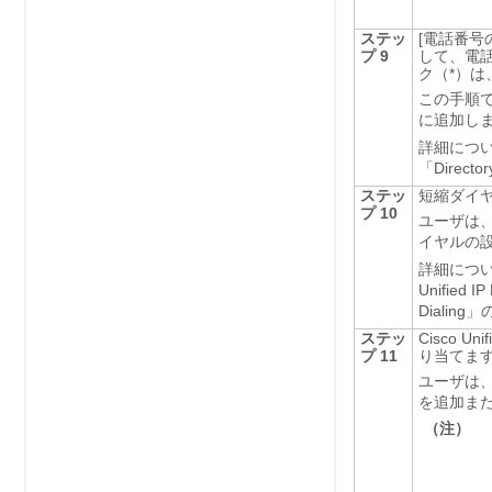
ステッ
[電話番号の
プ 9
して、電
ク（*）
この手順
に追加し
詳細につ
「Direct
ステッ
短縮ダイ
プ 10
ユーザは、C
イヤルの
詳細につ
Unified I
Diali
ステッ
Cisco 
プ 11
り当てま
ユーザは、C
を追加ま
（注）