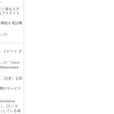
い。
ールドに値を入力
るアスタリス
る機能を電話機
e』
の
とで、スピード ダ
e』
の「Cisco
Abbreviated
ービス（任意）を割
、電話機のサービス
cations
きに、[エンタ
オフにしている場