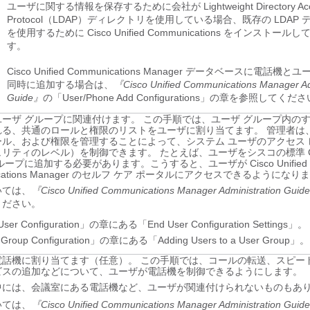
ユーザに関する情報を保存するために会社が Lightweight Directory Acc
Protocol（LDAP）ディレクトリを使用している場合、既存の LDAP
を使用するために Cisco Unified Communications をインストー
す。
Cisco Unified Communications Manager データベースに電話機
同時に追加する場合は、
『Cisco Unified Communications Manager Ad
Guide』
の「User/Phone Add Configurations」の章を参照してくだ
ーザ グループに関連付けます。 この手順では、ユーザ グループ内の
れる、共通のロールと権限のリストをユーザに割り当てます。 管理者は、
ール、および権限を管理することによって、システム ユーザのアクセス 
リティのレベル）を制御できます。 たとえば、ユーザをシスコの標準 C
ループに追加する必要があります。こうすると、ユーザが Cisco Unified
ications Manager のセルフ ケア ポータルにアクセスできるようになり
いては、
『Cisco Unified Communications Manager Administration Guid
ください。
ser Configuration」の章にある「End User Configuration Settings」。
 Group Configuration」の章にある「Adding Users to a User Group」。
電話機に割り当てます（任意）。 この手順では、コールの転送、スピード
ビスの追加などについて、ユーザが電話機を制御できるようにします。
中には、会議室にある電話機など、ユーザが関連付けられないものもあ
いては、
『Cisco Unified Communications Manager Administration Guid