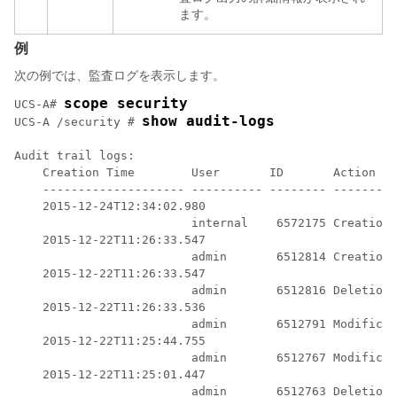
ます。
例
次の例では、監査ログを表示します。
scope security
UCS-A# 
show audit-logs
UCS-A /security # 
Audit trail logs:

    Creation Time        User       ID       Action   
    -------------------- ---------- -------- ---------
    2015-12-24T12:34:02.980

                         internal    6572175 Creation 
    2015-12-22T11:26:33.547

                         admin       6512814 Creation 
    2015-12-22T11:26:33.547

                         admin       6512816 Deletion 
    2015-12-22T11:26:33.536

                         admin       6512791 Modificat
    2015-12-22T11:25:44.755

                         admin       6512767 Modificat
    2015-12-22T11:25:01.447

                         admin       6512763 Deletion 