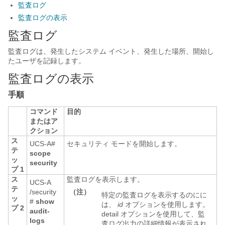
監査ログ
監査ログの表示
監査ログ
監査ログは、発生したシステム イベント、発生した場所、開始し
たユーザを記録します。
監査ログの表示
手順
コマンド
目的
またはア
クション
ス
UCS-A#
セキュリティ モードを開始します。
テ
scope
ッ
security
プ 1
ス
監査ログを表示します。
UCS-A
テ
/security
（注）
特定の監査ログを表示するのにに
ッ
#
show
は、
id
オプションを使用します。
プ 2
audit-
detail
オプションを使用して、監
logs
査ログ出力の詳細情報が表示され