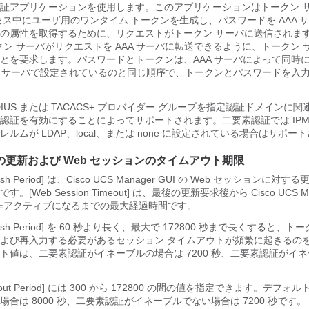
証アプリケーションを使用します。このアプリケーションはトークン 
セス中にユーザ用のワンタイム トークンを生成し、パスワードを AAA 
の属性を取得するために、リクエストがトークン サーバに送信されま
ン サーバがリクエストを AAA サーバに転送できるように、トークン サ
とを要求します。パスワードとトークンは、AAA サーバによって同時
A サーバで設定されているのと同じ順序で、トークンとパスワードを入
IUS または TACACS+ プロバイダー グループを指定認証ドメインに
認証を有効にすることによってサポートされます。二要素認証では IPM
ルムが LDAP、local、または none に設定されている場合はサポー
ンの更新および Web セッションのタイムアウト期限
sh Period]
は、
Cisco UCS Manager GUI
の Web セッションに対する
Web Session Timeout]
は、最後の更新要求後から
Cisco UCS M
が非アクティブになるまでの最大経過時間です。
sh Period]
を 60 秒より長く、最大で 172800 秒まで長くすると、ト
よび再入力する必要があるセッション タイムアウトが頻繁に起きるの
ト値は、二要素認証がイネーブルの場合は 7200 秒、二要素認証がイ
。
ut Period]
には 300 から 172800 の間の値を指定できます。デフォ
合は 8000 秒、二要素認証がイネーブルでない場合は 7200 秒です。