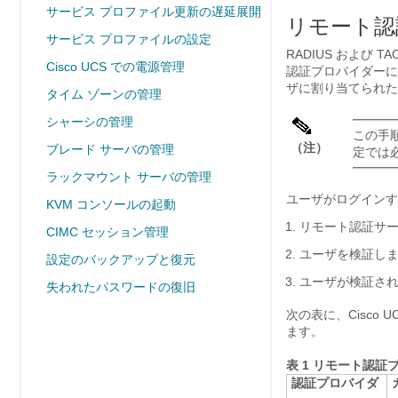
サービス プロファイル更新の遅延展開
リモート認
サービス プロファイルの設定
RADIUS および 
Cisco UCS での電源管理
認証プロバイダー
ザに割り当てられた
タイム ゾーンの管理
シャーシの管理
この手順
（注）
ブレード サーバの管理
定では
ラックマウント サーバの管理
ユーザがログインす
KVM コンソールの起動
リモート認証サ
CIMC セッション管理
ユーザを検証し
設定のバックアップと復元
ユーザが検証さ
失われたパスワードの復旧
次の表に、
Cisco U
ます。
表 1 リモート認
認証プロバイダ