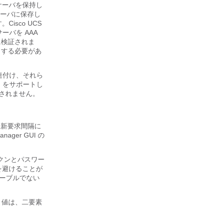
サーバを保持し
サーバに保存し
す。
Cisco UCS
ーバを AAA
に検証されま
力する必要があ
関連付け、それら
 をサポートし
トされません。
更新要求間隔に
anager GUI
の
ークンとパスワー
を避けることが
ネーブルでない
ルト値は、二要素