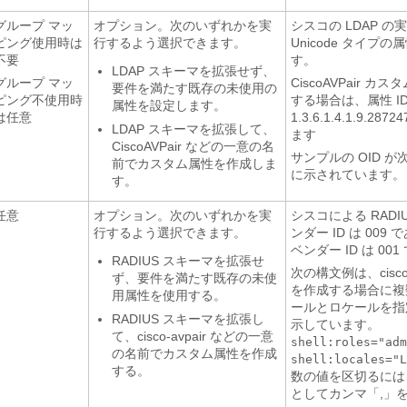
グループ マッ
オプション。次のいずれかを実
シスコの LDAP の
ピング使用時は
行するよう選択できます。
Unicode タイプ
不要
す。
LDAP スキーマを拡張せず、
グループ マッ
CiscoAVPair 
要件を満たす既存の未使用の
ピング不使用時
する場合は、属性 I
属性を設定します。
は任意
1.3.6.1.4.1.9.28
LDAP スキーマを拡張して、
ます
CiscoAVPair などの一意の名
サンプルの OID 
前でカスタム属性を作成しま
に示されています。
す。
任意
オプション。次のいずれかを実
シスコによる RADI
行するよう選択できます。
ンダー ID は 009
ベンダー ID は 001
RADIUS スキーマを拡張せ
次の構文例は、cisco-
ず、要件を満たす既存の未使
を作成する場合に複
用属性を使用する。
ールとロケールを指
RADIUS スキーマを拡張し
示しています。
て、cisco-avpair などの一意
shell:roles="adm
の名前でカスタム属性を作成
shell:locales="L
する。
数の値を区切るには
としてカンマ「,」