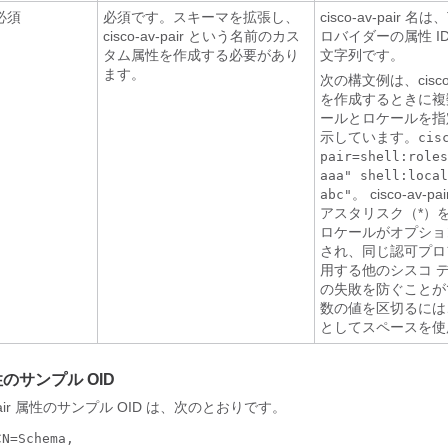
必須
必須です。スキーマを拡張し、
cisco-av-pair 名は
cisco-av-pair という名前のカス
ロバイダーの属性 I
タム属性を作成する必要があり
文字列です。
ます。
次の構文例は、cisco-
を作成するときに複
ールとロケールを指
示しています。
cis
pair=shell:roles
aaa" shell:local
。 cisco-av-
abc"
アスタリスク（*）
ロケールがオプショ
され、同じ認可プロ
用する他のシスコ 
の失敗を防ぐことが
数の値を区切るには
としてスペースを使
性のサンプル OID
VPair 属性のサンプル OID は、次のとおりです。
N=Schema,
