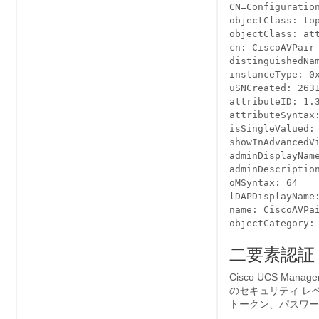
CN=Configuration
objectClass: top
objectClass: att
cn: CiscoAVPair

distinguishedNa
instanceType: 0x
uSNCreated: 2631
attributeID: 1.3
attributeSyntax:
isSingleValued: 
showInAdvancedVi
adminDisplayName
adminDescription
oMSyntax: 64

lDAPDisplayName:
name: CiscoAVPai
二要素認証
Cisco UCS Manage
のセキュリティ レ
トークン、パスワー