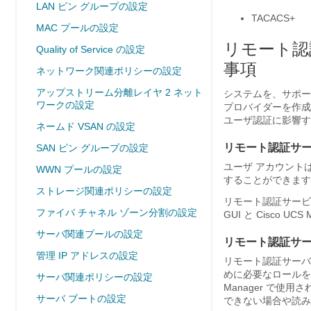
LAN ピン グループの設定
TACACS+
MAC プールの設定
リモート認
Quality of Service の設定
事項
ネットワーク関連ポリシーの設定
アップストリーム分離レイヤ 2 ネット
システムを、サポー
ワークの設定
プロバイダーを作成
ユーザ認証に影響す
ネームド VSAN の設定
リモート認証サー
SAN ピン グループの設定
ユーザ アカウント
WWN プールの設定
することができます
ストレージ関連ポリシーの設定
リモート認証サービ
ファイバ チャネル ゾーン分割の設定
GUI
と
Cisco UCS 
サーバ関連プールの設定
リモート認証サー
管理 IP アドレスの設定
リモート認証サーバ
めに必要なロール
サーバ関連ポリシーの設定
Manager
で使用さ
サーバ ブートの設定
できない場合や読み