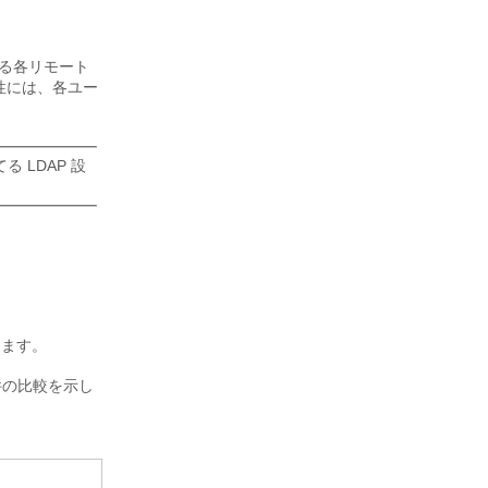
る各リモート
性には、各ユー
 LDAP 設
します。
件の比較を示し