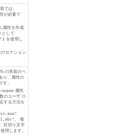
実装では、
の属性が必要で
カスタム属性を作成
D として
7247.1 を使用し
が次のセクション
US の実装のベ
 であり、属性の
 です。
avpair 属性
数のユーザ ロ
定する方法を
in,aaa"
。 複
1,abc"
、区切り文字
を使用します。