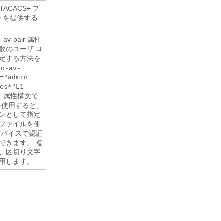
、TACACS+ プ
D を提供する
av-pair 属性
数のユーザ ロ
定する方法を
co-av-
="admin
es*"L1
pair 属性構文で
を使用すると、
ンとして指定
ファイルを使
デバイスで認証
できます。 複
、区切り文字
用します。