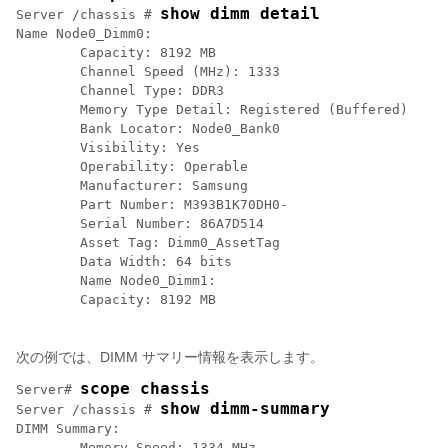
show dimm detail
Server /chassis # 
Name Node0_Dimm0:

	Capacity: 8192 MB

	Channel Speed (MHz): 1333

	Channel Type: DDR3

	Memory Type Detail: Registered (Buffered)

	Bank Locator: Node0_Bank0

	Visibility: Yes

	Operability: Operable

	Manufacturer: Samsung

	Part Number: M393B1K70DH0-

	Serial Number: 86A7D514

	Asset Tag: Dimm0_AssetTag

	Data Width: 64 bits

	Name Node0_Dimm1:

	Capacity: 8192 MB

次の例では、DIMM サマリー情報を表示します。
scope chassis
Server# 
show dimm-summary
Server /chassis # 
DIMM Summary:

	Memory Speed: 1334 MHz
