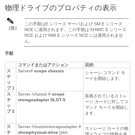
物理ドライブのプロパティの表示
この手順は
E シリーズ サーバ
および
SM E シリーズ
（注）
NCE
に適用されます。この手順は
EHWIC E シリーズ
NCE
および
NIM E シリーズ NCE
には適用されませ
ん。
手順
コマンドまたはアクション
目的
ス
Server#
scope
chassis
シャーシ コマンド モ
テ
ードを開始します。
ッ
プ 1
ス
Server /chassis #
scope
装着されているストレ
テ
storageadapter
SLOT-5
ージ カードに対してコ
ッ
マンド モードを開始し
プ 2
ます。
ス
Server /chassis/storageadapter #
ストレージ カードの物
テ
show
physical-drive
[
slot-
理ドライブの情報を表