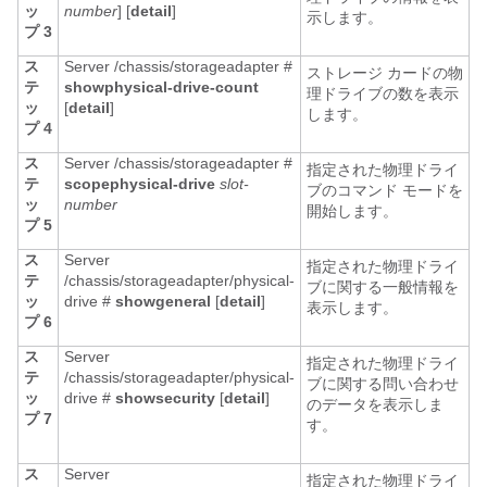
ッ
number
] [
detail
]
示します。
プ 3
ス
Server /chassis/storageadapter #
ストレージ カードの物
テ
show
physical-drive-count
理ドライブの数を表示
ッ
[
detail
]
します。
プ 4
ス
Server /chassis/storageadapter #
指定された物理ドライ
テ
scope
physical-drive
slot-
ブのコマンド モードを
ッ
number
開始します。
プ 5
ス
Server
指定された物理ドライ
テ
/chassis/storageadapter/physical-
ブに関する一般情報を
ッ
drive #
show
general
[
detail
]
表示します。
プ 6
ス
Server
指定された物理ドライ
テ
/chassis/storageadapter/physical-
ブに関する問い合わせ
ッ
drive #
show
security
[
detail
]
のデータを表示しま
プ 7
す。
ス
Server
指定された物理ドライ