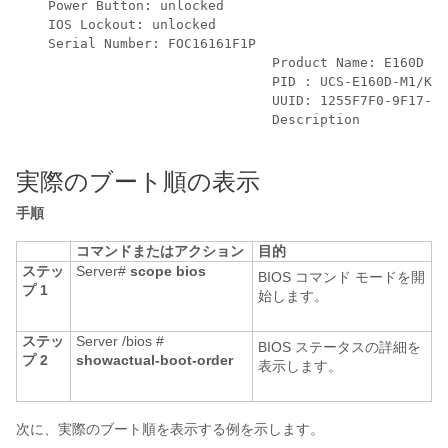
    Power Button: unlocked

    IOS Lockout: unlocked

    Serial Number: FOC16161F1P

				Product Name: E160D

				PID : UCS-E160D-M1/K9

				UUID: 1255F7F0-9F17-0000-E312-94B74999D9E7

				Description

実際のブート順の表示
手順
コマンドまたはアクション
目的
ステッ
Server#
scope
bios
BIOS コマンド モードを開
プ 1
始します。
ステッ
Server /bios #
BIOS ステータスの詳細を
プ 2
show
actual-boot-order
表示します。
次に、実際のブート順を表示する例を示します。