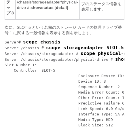
テ
/chassis/storageadapter/physical-
ブのステータス情報を
ッ
drive #
show
status
[
detail
]
表示します。
プ 8
次に、SLOT-5 という名前のストレージ カードの物理ドライブ番
号 1 に関する一般情報を表示する例を示します。
scope chassis
Server# 
scope storageadapter SLOT-5
Server /chassis # 
scope physical-d
Server /chassis/storageadapter # 
show
Server /chassis/storageadapter/physical-drive # 
Slot Number 1:

    Controller: SLOT-5

				Enclosure Device ID: 64

				Device ID: 3

				Sequence Number: 2

				Media Error Count: 0

				Other Error Count: 12

				Predictive Failure Count: 0

				Link Speed: 6.0 Gb/s

				Interface Type: SATA

				Media Type: HDD

				Block Size: 512
