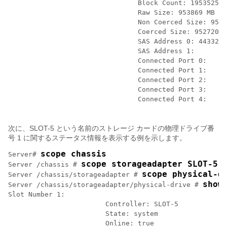
				Block Count: 1953525168

				Raw Size: 953869 MB

				Non Coerced Size: 953357 MB

				Coerced Size: 952720 MB

				SAS Address 0: 4433221100000000

				SAS Address 1: 

				Connected Port 0: 

				Connected Port 1: 

				Connected Port 2: 

				Connected Port 3: 

				Connected Port 4: 

次に、SLOT-5 という名前のストレージ カードの物理ドライブ番
号 1 に関するステータス情報を表示する例を示します。
scope chassis
Server# 
scope storageadapter SLOT-5
Server /chassis # 
scope physical-d
Server /chassis/storageadapter # 
show
Server /chassis/storageadapter/physical-drive # 
Slot Number 1:

			Controller: SLOT-5

			State: system

			Online: true
