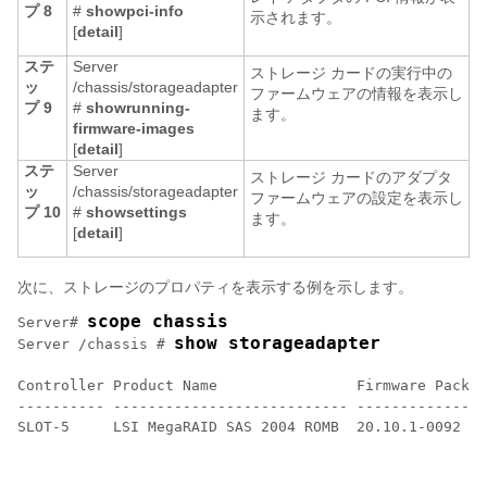
プ 8
#
show
pci-info
示されます。
[
detail
]
ステ
Server
ストレージ カードの実行中の
ッ
/chassis/storageadapter
ファームウェアの情報を表示し
プ 9
#
show
running-
ます。
firmware-images
[
detail
]
ステ
Server
ストレージ カードのアダプタ
ッ
/chassis/storageadapter
ファームウェアの設定を表示し
プ 10
#
show
settings
ます。
[
detail
]
次に、ストレージのプロパティを表示する例を示します。
scope chassis
Server# 
show storageadapter
Server /chassis # 
Controller Product Name                Firmware Packag
---------- --------------------------- ---------------
SLOT-5     LSI MegaRAID SAS 2004 ROMB  20.10.1-0092   