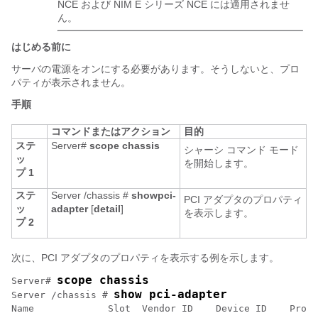
NCE
および
NIM E シリーズ NCE
には適用されませ
ん。
はじめる前に
サーバの電源をオンにする必要があります。そうしないと、プロ
パティが表示されません。
手順
コマンドまたはアクション
目的
ステ
Server#
scope
chassis
シャーシ コマンド モード
ッ
を開始します。
プ 1
ステ
Server /chassis #
show
pci-
PCI アダプタのプロパティ
ッ
adapter
[
detail
]
を表示します。
プ 2
次に、PCI アダプタのプロパティを表示する例を示します。
scope chassis
Server# 
show pci-adapter
Server /chassis # 
Name             Slot  Vendor ID    Device ID    Produ