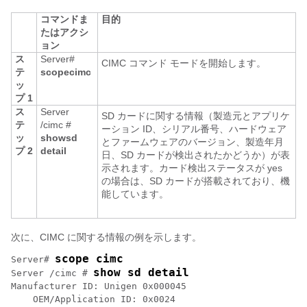
コマンドま
目的
たはアクシ
ョン
ス
Server#
CIMC コマンド モードを開始します。
テ
scope
cimc
ッ
プ 1
ス
Server
SD カードに関する情報（製造元とアプリケ
テ
/cimc #
ーション ID、シリアル番号、ハードウェア
ッ
show
sd
とファームウェアのバージョン、製造年月
プ 2
detail
日、SD カードが検出されたかどうか）が表
示されます。カード検出ステータスが
yes
の場合は、SD カードが搭載されており、機
能しています。
次に、CIMC に関する情報の例を示します。
scope cimc
Server# 
show sd detail
Server /cimc # 
Manufacturer ID: Unigen 0x000045

    OEM/Application ID: 0x0024
