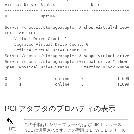
Virtual Drive  Status               Name              
-------------- -------------------- ------------------
0              Optimal                                
Server /chassis/storageadapter # 
show virtual-drive-co
PCI Slot SLOT-5:

    Virtual Drive Count: 1

    Degraded Virtual Drive Count: 0

    Offline Virtual Drive Count: 0

Server /chassis/storageadapter # 
scope virtual-drive 0
Server /chassis/storageadapter/virtual-drive # 
show ph
Span  Physical Drive Status     Starting Block Number 
----- -------------- ---------- -------------- -------
0     2              online     0              1169920
0     1              online     0              1169920
PCI アダプタのプロパティの表示
この手順は
E シリーズ サーバ
および
SM E シリーズ
（注）
NCE
に適用されます。この手順は
EHWIC E シリーズ