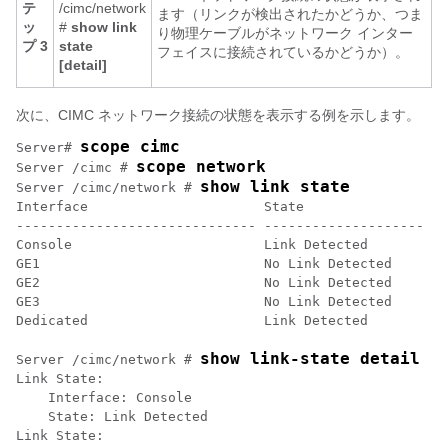
テ
/cimc/network
ます（リンクが検出されたかどうか、つま
ッ
#
show link
り物理ケーブルがネットワーク インター
プ 3
state
フェイスに接続されているかどうか）。
[detail]
次に、CIMC ネットワーク接続の状態を表示する例を示します。
scope cimc
Server# 
scope network
Server /cimc # 
show link state
Server /cimc/network # 
Interface                      State                

------------------------------ -------------------- 

Console                        Link Detected        

GE1                            No Link Detected     

GE2                            No Link Detected     

GE3                            No Link Detected     

Dedicated                      Link Detected   

show link-state detail
Server /cimc/network # 
Link State:

    Interface: Console

    State: Link Detected

Link State:
