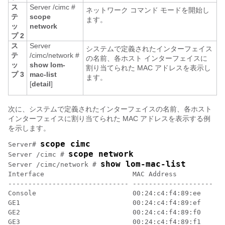
ス
Server /cimc #
ネットワーク コマンド モードを開始し
テ
scope
ます。
ッ
network
プ 2
ス
Server
システムで定義されたインターフェイス
テ
/cimc/network #
の名前、各ホスト インターフェイスに
ッ
show
lom-
割り当てられた MAC アドレスを表示し
プ 3
mac-list
ます。
[
detail
]
次に、システムで定義されたインターフェイスの名前、各ホスト
インターフェイスに割り当てられた MAC アドレスを表示する例
を示します。
scope cimc
Server# 
scope network
Server /cimc # 
show lom-mac-list
Server /cimc/network # 
Interface                      MAC Address

------------------------------ --------------------

Console                        00:24:c4:f4:89:ee

GE1                            00:24:c4:f4:89:ef

GE2                            00:24:c4:f4:89:f0

GE3                            00:24:c4:f4:89:f1
