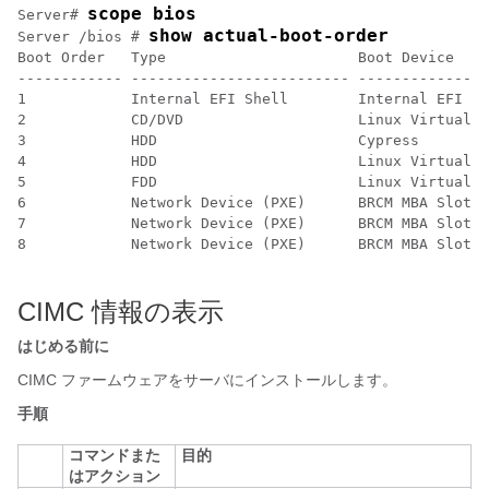
scope bios
Server# 
show actual-boot-order
Server /bios # 
Boot Order   Type                      Boot Device    
------------ ------------------------- ---------------
1            Internal EFI Shell        Internal EFI Sh
2            CD/DVD                    Linux Virtual C
3            HDD                       Cypress        
4            HDD                       Linux Virtual F
5            FDD                       Linux Virtual F
6            Network Device (PXE)      BRCM MBA Slot 0
7            Network Device (PXE)      BRCM MBA Slot 0
8            Network Device (PXE)      BRCM MBA Slot 0
CIMC 情報の表示
はじめる前に
CIMC ファームウェアをサーバにインストールします。
手順
コマンドまた
目的
はアクション