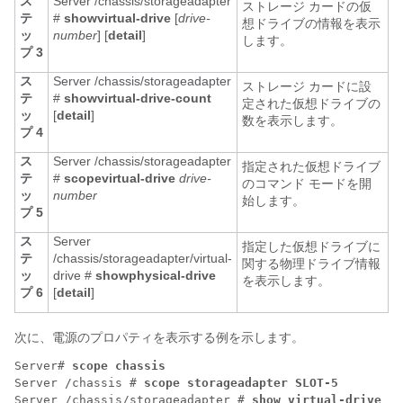
ス
Server /chassis/storageadapter
ストレージ カードの仮
テ
#
show
virtual-drive
[
drive-
想ドライブの情報を表示
ッ
number
] [
detail
]
します。
プ 3
ス
Server /chassis/storageadapter
ストレージ カードに設
テ
#
show
virtual-drive-count
定された仮想ドライブの
ッ
[
detail
]
数を表示します。
プ 4
ス
Server /chassis/storageadapter
指定された仮想ドライブ
テ
#
scope
virtual-drive
drive-
のコマンド モードを開
ッ
number
始します。
プ 5
ス
Server
指定した仮想ドライブに
テ
/chassis/storageadapter/virtual-
関する物理ドライブ情報
ッ
drive #
show
physical-drive
を表示します。
プ 6
[
detail
]
次に、電源のプロパティを表示する例を示します。
Server# 
scope chassis
Server /chassis # 
scope storageadapter SLOT-5
Server /chassis/storageadapter # 
show virtual-drive