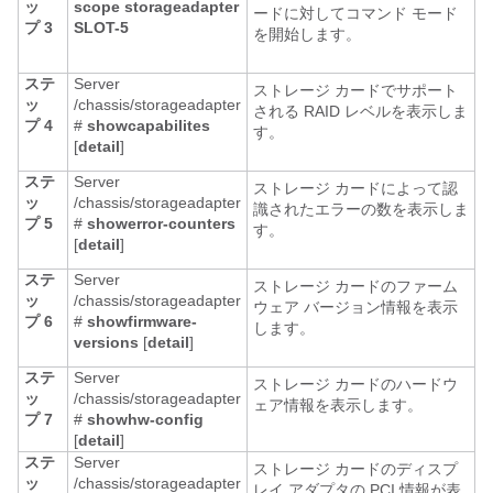
ッ
scope
storageadapter
ードに対してコマンド モード
プ 3
SLOT-5
を開始します。
ステ
Server
ストレージ カードでサポート
ッ
/chassis/storageadapter
される RAID レベルを表示しま
プ 4
#
show
capabilites
す。
[
detail
]
ステ
Server
ストレージ カードによって認
ッ
/chassis/storageadapter
識されたエラーの数を表示しま
プ 5
#
show
error-counters
す。
[
detail
]
ステ
Server
ストレージ カードのファーム
ッ
/chassis/storageadapter
ウェア バージョン情報を表示
プ 6
#
show
firmware-
します。
versions
[
detail
]
ステ
Server
ストレージ カードのハードウ
ッ
/chassis/storageadapter
ェア情報を表示します。
プ 7
#
show
hw-config
[
detail
]
ステ
Server
ストレージ カードのディスプ
ッ
/chassis/storageadapter
レイ アダプタの PCI 情報が表