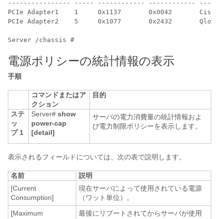
---------------- ----- ------------ ------------ -----
PCIe Adapter1    1     0x1137       0x0042       Cisco
PCIe Adapter2    5     0x1077       0x2432       Qlogi
電源ポリシーの統計情報の表示
手順
コマンドまたはア
目的
クション
ステ
Server#
show
サーバの電力消費量の統計情報およ
ッ
power-cap
び電力制限ポリシーを表示します。
プ 1
[detail]
表示されるフィールドについては、次の表で説明します。
名前
説明
[Current
現在サーバによって使用されている電源
Consumption]
（ワット単位）。
[Maximum
最後にリブートされてからサーバが使用