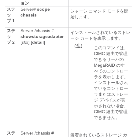
ョン
ステ
Server#
scope
シャーシ コマンド モードを開
ッ
chassis
始します。
プ 1
ステ
Server /chassis #
インストールされているストレ
ッ
show
storageadapter
ージ カードを表示します。
プ 2
[
slot
] [
detail
]
（注）
このコマンドは、
CIMC 経由で管理
できるサーバの
MegaRAID のす
べてのコントロー
ラを表示します。
インストールされ
ているコントロー
ラまたはストレー
ジ デバイスが表
示されない場合、
CIMC 経由で管理
できません。
ステ
Server /chassis #
装着されているストレージ カ