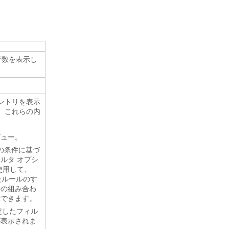
合計行数を表示し
ントリを表示
。これらの内
ビュー。
上の条件に基づ
ルタ オプシ
使用して、
たルールのす
ルの組み合わ
示できます。
定したフィル
が表示されま