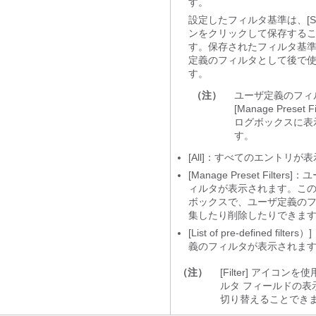
す。
設定したフィルタ基準は、[Sa
ンをクリックして保存する
す。保存されたフィルタ基
定義のフィルタとして後で
す。
（注）
ユーザ定義のフィ
[Manage Preset Fil
ログボックスに表
す。
[All]
：すべてのエントリが表
[Manage Preset Filters]
：ユ
ィルタが表示されます。こ
ボックスで、ユーザ定義の
集したり削除したりできま
[List of pre-defined filters）]
義のフィルタが表示されま
（注）
[Filter]
アイコンを使
ルタ フィールドの表
切り替えることでき