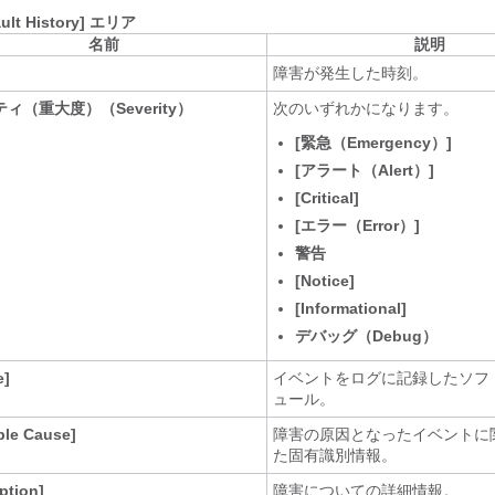
ault History] エリア
名前
説明
障害が発生した時刻。
ィ（重大度）（Severity）
次のいずれかになります。
[緊急（Emergency）]
[アラート（Alert）]
[Critical]
[エラー（Error）]
警告
[Notice]
[Informational]
デバッグ（Debug）
e]
イベントをログに記録したソフ
ュール。
ble Cause]
障害の原因となったイベントに
た固有識別情報。
ption]
障害についての詳細情報。