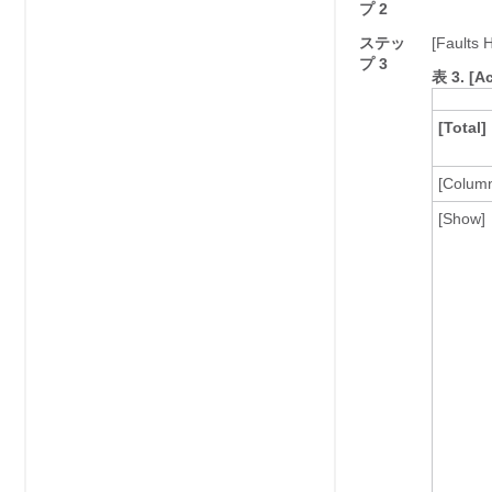
プ 2
ステッ
[Faults H
プ 3
表 3.
[A
[Total]
[Colum
[Show]