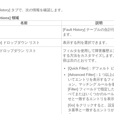
istory]
タブで、次の情報を確認します。
ctions] 領域
名前
説明
[Fault History] テーブルの
ます。
n]
ドロップダウン リスト
表示する列を選択できます。
ドロップダウン リスト
フィルタを使用して障害履歴エ
する方法をカスタマイズします
容は次のとおりです。
[Quick Filter]
：デフォルト 
[Advanced Filter]：
1 つ以
いてエントリを表示するフィ
ョン。マッチング ルールを
[Filter]
フィールドで指定し
べてまたはいくつかのルー
せと一致するエントリを表
[Go]
をクリックすると、設
タ基準と一致するエントリ