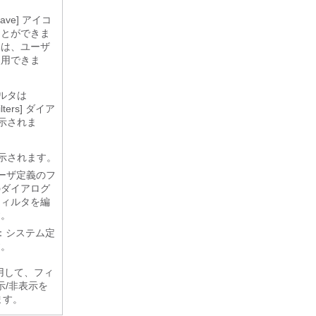
ve]
アイコ
ことができま
準は、ユーザ
使用できま
ルタは
ters]
ダイア
示されま
示されます。
ーザ定義のフ
のダイアログ
フィルタを編
す。
：システム定
す。
用して、フィ
示/非表示を
ます。