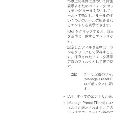
つ以上の条件に基づいて障
表示するためのフィルタ オ
ッチング ルールを使用して、[Fi
ールドで指定したルールの
いくつかのルールの組み合
るエントリを表示できます
[Go]
をクリックすると、設
タ基準と一致するエントリ
す。
設定したフィルタ基準は、[Sa
ンをクリックして保存する
す。保存されたフィルタ基
定義のフィルタとして後で
す。
（注）
ユーザ定義のフィ
[Manage Preset Fil
ログボックスに表
す。
[All]
：すべてのエントリが表
[Manage Preset Filters]
：ユ
ィルタが表示されます。こ
ボックスで、ユーザ定義の