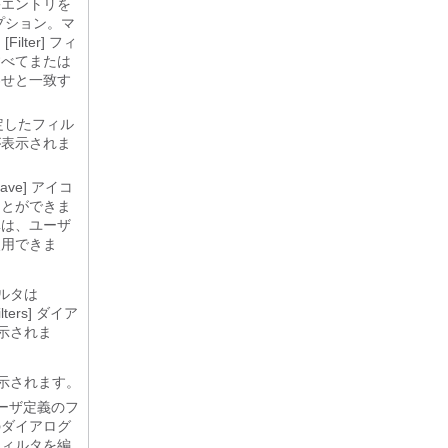
害エントリを
プション。マ
lter]
フィ
すべてまたは
わせと一致す
。
定したフィル
が表示されま
ve]
アイコ
ことができま
準は、ユーザ
使用できま
ルタは
ters]
ダイア
示されま
示されます。
ーザ定義のフ
のダイアログ
フィルタを編