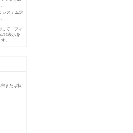
す。
：システム定
す。
用して、フィ
示/非表示を
ます。
：障害または状