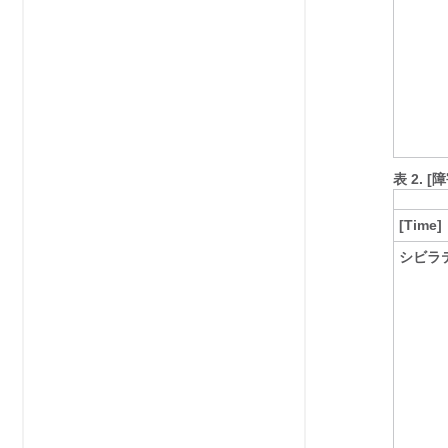
表 2.
[障
[Time]
シビラテ