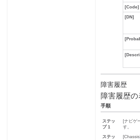
[Code]
[DN]
[Proba
[Descri
障害履歴
障害履歴の
手順
ステッ
[ナビゲー
プ 1
す。
ステッ
[Chassis