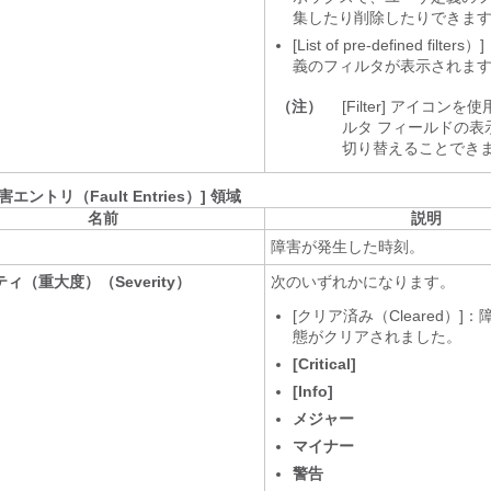
集したり削除したりできま
[List of pre-defined filters）]
義のフィルタが表示されま
（注）
[Filter]
アイコンを使
ルタ フィールドの表
切り替えることでき
害エントリ（Fault Entries）] 領域
名前
説明
障害が発生した時刻。
ィ（重大度）（Severity）
次のいずれかになります。
[クリア済み（Cleared）]
態がクリアされました。
[Critical]
[Info]
メジャー
マイナー
警告