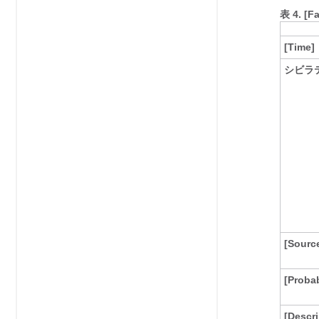
表 4.
[F
[Time]
シビラテ
[Sourc
[Proba
[Descri