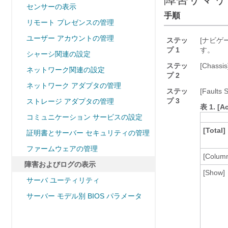
センサーの表示
手順
リモート プレゼンスの管理
ユーザー アカウントの管理
ステッ
[ナビゲー
プ 1
す。
シャーシ関連の設定
ステッ
[Chassis
ネットワーク関連の設定
プ 2
ネットワーク アダプタの管理
ステッ
[Faults
プ 3
ストレージ アダプタの管理
表 1.
[A
コミュニケーション サービスの設定
[Total]
証明書とサーバー セキュリティの管理
ファームウェアの管理
[Colum
障害およびログの表示
[Show]
サーバ ユーティリティ
サーバー モデル別 BIOS パラメータ