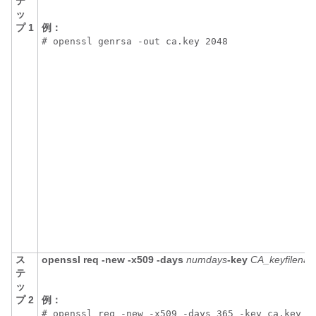
テ
ッ
プ 1
例：
# openssl genrsa -out ca.key 2048
ス
openssl req -new -x509 -days
numdays
-key
CA_keyfilena
テ
ッ
プ 2
例：
# openssl req -new -x509 -days 365 -key ca.key -