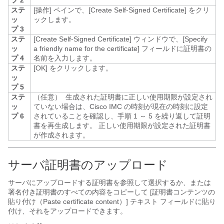
プ 2
ステ
[操作]
ペインで、[Create Self-Signed Certificate]
をクリ
ッ
ックします。
プ 3
ステ
[Create Self-Signed Certificate]
ウィンドウで、[Specify
ッ
a friendly name for the certificate]
フィールドに証明書の
プ 4
名前を入力します。
ステ
[OK]
をクリックします。
ッ
プ 5
ステ
（任意）
生成された証明書に正しい使用期限が設定され
ッ
ていない場合は、
Cisco IMC
の時刻が現在の時刻に設定
プ 6
されていることを確認し、手順 1 ～ 5 を繰り返して証明
書を再生成します。
正しい使用期限が設定された証明書
が作成されます。
サーバ証明書のアップロード
サーバにアップロードする証明書を参照して選択するか、または
署名付き証明書のすべての内容をコピーして [証明書コンテンツの
貼り付け（Paste certificate content）]
テキスト フィールドに貼り
付け、それをアップロードできます。