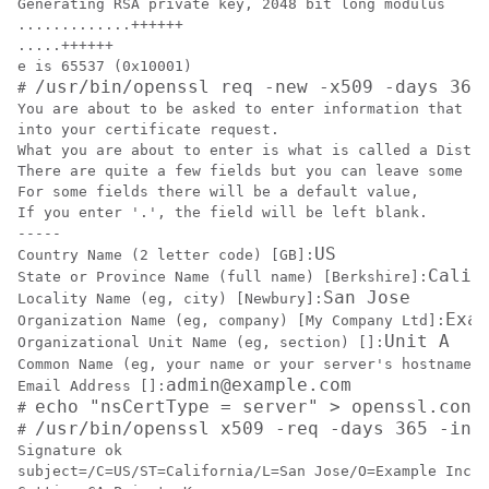
Generating RSA private key, 2048 bit long modulus

.............++++++

.....++++++

e is 65537 (0x10001)

/usr/bin/openssl req -new -x509 -days 365
# 
You are about to be asked to enter information that wi
into your certificate request.

What you are about to enter is what is called a Distin
There are quite a few fields but you can leave some bl
For some fields there will be a default value,

If you enter '.', the field will be left blank.

-----

US
Country Name (2 letter code) [GB]:
Calif
State or Province Name (full name) [Berkshire]:
San Jose
Locality Name (eg, city) [Newbury]:
Exam
Organization Name (eg, company) [My Company Ltd]:
Unit A
Organizational Unit Name (eg, section) []:
Common Name (eg, your name or your server's hostname) 
admin@example.com
Email Address []:
echo "nsCertType = server" > openssl.conf
# 
/usr/bin/openssl x509 -req -days 365 -in 
# 
Signature ok

subject=/C=US/ST=California/L=San Jose/O=Example Inc./