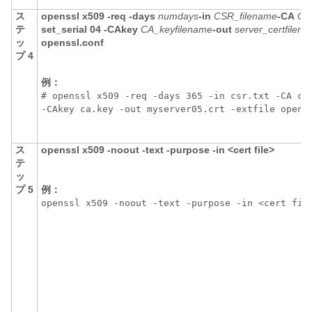
ス
openssl x509 -req -days
numdays
-in
CSR_filename
-CA
CA_
テ
set_serial 04 -CAkey
CA_keyfilename
-out
server_certfilen
ッ
openssl.conf
プ 4
例：
# openssl x509 -req -days 365 -in csr.txt -CA ca.
-CAkey ca.key -out myserver05.crt -extfile opens
ス
openssl x509 -noout -text -purpose -in <cert file>
テ
ッ
プ 5
例：
openssl x509 -noout -text -purpose -in <cert fil