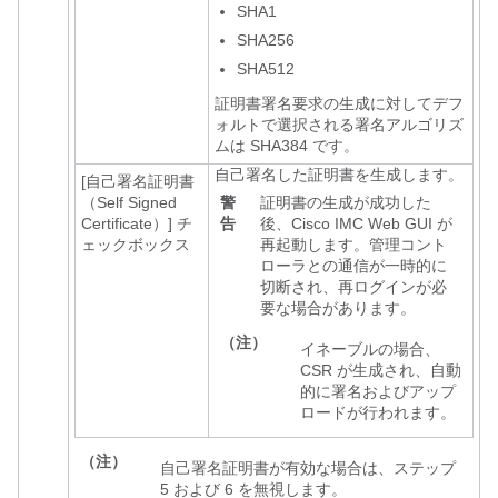
SHA1
SHA256
SHA512
証明書署名要求の生成に対してデフ
ォルトで選択される署名アルゴリズ
ムは SHA384 です。
自己署名した証明書を生成します。
[自己署名証明書
（Self Signed
警
証明書の生成が成功した
Certificate）]
チ
告
後、Cisco IMC Web GUI が
ェックボックス
再起動します。管理コント
ローラとの通信が一時的に
切断され、再ログインが必
要な場合があります。
（注）
イネーブルの場合、
CSR が生成され、自動
的に署名およびアップ
ロードが行われます。
（注）
自己署名証明書が有効な場合は、ステップ
5 および 6 を無視します。