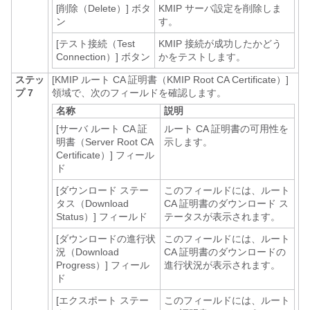
[削除（Delete）]
ボタ
KMIP サーバ設定を削除しま
ン
す。
[テスト接続（Test
KMIP 接続が成功したかどう
Connection）]
ボタン
かをテストします。
ステッ
[KMIP ルート CA 証明書（KMIP Root CA Certificate）]
プ 7
領域で、次のフィールドを確認します。
名称
説明
[サーバ ルート CA 証
ルート CA 証明書の可用性を
明書（Server Root CA
示します。
Certificate）]
フィール
ド
[ダウンロード ステー
このフィールドには、ルート
タス（Download
CA 証明書のダウンロード ス
Status）]
フィールド
テータスが表示されます。
[ダウンロードの進行状
このフィールドには、ルート
況（Download
CA 証明書のダウンロードの
Progress）]
フィール
進行状況が表示されます。
ド
[エクスポート ステー
このフィールドには、ルート