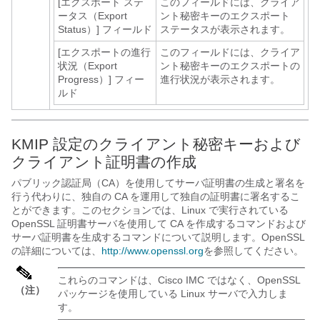
[エクスポート ステ
このフィールドには、クライア
ータス（Export
ント秘密キーのエクスポート
Status）]
フィールド
ステータスが表示されます。
[エクスポートの進行
このフィールドには、クライア
状況（Export
ント秘密キーのエクスポートの
Progress）]
フィー
進行状況が表示されます。
ルド
KMIP 設定のクライアント秘密キーおよび
クライアント証明書の作成
パブリック認証局（CA）を使用してサーバ証明書の生成と署名を
行う代わりに、独自の CA を運用して独自の証明書に署名するこ
とができます。このセクションでは、Linux で実行されている
OpenSSL 証明書サーバを使用して CA を作成するコマンドおよび
サーバ証明書を生成するコマンドについて説明します。OpenSSL
の詳細については、
http:/​/​www.openssl.org
を参照してください。
これらのコマンドは、
Cisco IMC
ではなく、OpenSSL
（注）
パッケージを使用している Linux サーバで入力しま
す。