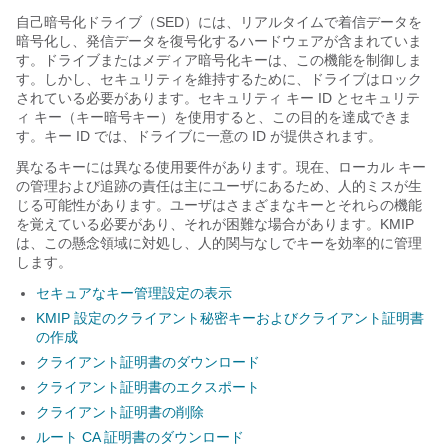
自己暗号化ドライブ（SED）には、リアルタイムで着信データを
暗号化し、発信データを復号化するハードウェアが含まれていま
す。ドライブまたはメディア暗号化キーは、この機能を制御しま
す。しかし、セキュリティを維持するために、ドライブはロック
されている必要があります。セキュリティ キー ID とセキュリテ
ィ キー（キー暗号キー）を使用すると、この目的を達成できま
す。キー ID では、ドライブに一意の ID が提供されます。
異なるキーには異なる使用要件があります。現在、ローカル キー
の管理および追跡の責任は主にユーザにあるため、人的ミスが生
じる可能性があります。ユーザはさまざまなキーとそれらの機能
を覚えている必要があり、それが困難な場合があります。KMIP
は、この懸念領域に対処し、人的関与なしでキーを効率的に管理
します。
セキュアなキー管理設定の表示
KMIP 設定のクライアント秘密キーおよびクライアント証明書
の作成
クライアント証明書のダウンロード
クライアント証明書のエクスポート
クライアント証明書の削除
ルート CA 証明書のダウンロード