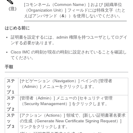
[コモンネーム（Common Name）]
および [組織単位
（注）
（Organization Unit）]
フィールドには特殊文字（たと
えばアンパサンド（
&
））を使用しないでください。
はじめる前に
証明書を設定するには、admin 権限を持つユーザとしてログイ
ンする必要があります。
Cisco IMC
の時刻が現在の時刻に設定されていることを確認し
てください。
手順
ステ
[ナビゲーション（Navigation）]
ペインの [管理者
ッ
（Admin）]
メニューをクリックします。
プ 1
ステ
[管理者（Admin）]
メニューの [セキュリティ管理
ッ
（Security Management）]
をクリックします。
プ 2
ステ
[アクション（Actions）]
領域で、[新しい証明書署名要求
ッ
の生成（Generate New Certificate Signing Request）]
プ 3
リンクをクリックします。