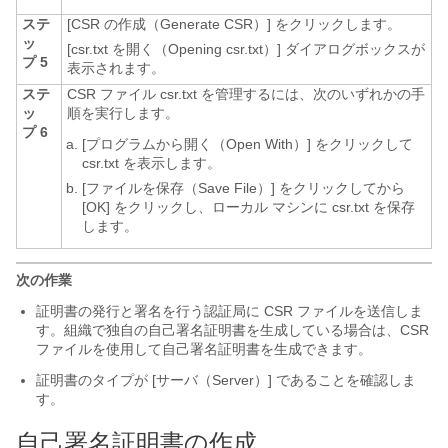
ステ
[CSR の作成（Generate CSR）]
をクリックします。
ッ
[csr.txt を開く（Opening csr.txt）]
ダイアログボックスが
プ 5
表示されます。
ステ
CSR ファイル csr.txt を管理するには、次のいずれかの手
ッ
順を実行します。
プ 6
[プログラムから開く（Open With）]
をクリックして
csr.txt を表示します。
[ファイルを保存（Save File）]
をクリックしてから
[OK]
をクリックし、ローカル マシンに csr.txt を保存
します。
次の作業
証明書の発行と署名を行う認証局に CSR ファイルを送信しま
す。組織で独自の自己署名証明書を生成している場合は、CSR
ファイルを使用して自己署名証明書を生成できます。
証明書のタイプが
[サーバ（Server）] であることを確認しま
す。
自己署名証明書の作成