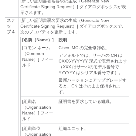
[新しい証明書署名要求の生成（Generate New
Certificate Signing Request）]
ダイアログボックスが表
示されます。
ステ
[新しい証明書署名要求の生成（Generate New
ッ
Certificate Signing Request）]
ダイアログボックスで、
プ 4
次のプロパティを更新します。
[名前（Name）]
説明
[コモン ネーム
Cisco IMC
の完全修飾名。
（Common
デフォルトでは、サーバの CN は
Name）]
フィー
CXXX-YYYYYY 形式で表示されます
ルド
（XXX はサーバのモデル番号で
YYYYYY はシリアル番号です）。
最新バージョンにアップグレードす
ると、CN はそのまま保持されま
す。
[組織名
証明書を要求している組織。
（Organization
Name）]
フィー
ルド
[組織単位
組織ユニット。
（Organization