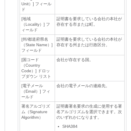
Unit）]
フィール
ド
[地域
証明書を要求している会社の本社が
（Locality）]
フ
存在する市または町。
ィールド
[州/都道府県名
証明書を要求している会社の本社が
（State Name）]
存在する州または行政区分。
フィールド
[国コード
会社が存在する国。
（Country
Code）]
ドロッ
プダウン リスト
[電子メール
会社の電子メールの連絡先。
（Email）]
フィ
ールド
署名アルゴリズ
証明書署名要求の生成に使用する署
ム（Signature
名アルゴリズムを選択できます。次
Algorithm）
のいずれかになります。
SHA384