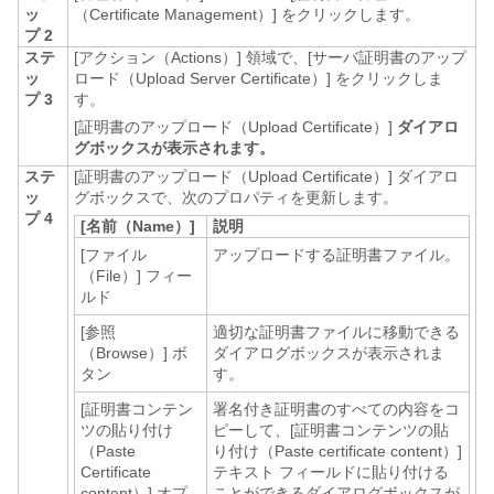
ッ
（Certificate Management）]
をクリックします。
プ 2
ステ
[アクション（Actions）]
領域で、[サーバ証明書のアップ
ッ
ロード（Upload Server Certificate）]
をクリックしま
プ 3
す。
[証明書のアップロード（Upload Certificate）]
ダイアロ
グボックスが表示されます。
ステ
[証明書のアップロード（Upload Certificate）]
ダイアロ
ッ
グボックスで、次のプロパティを更新します。
プ 4
[名前（Name）]
説明
[ファイル
アップロードする証明書ファイル。
（File）]
フィー
ルド
[参照
適切な証明書ファイルに移動できる
（Browse）]
ボ
ダイアログボックスが表示されま
タン
す。
[証明書コンテン
署名付き証明書のすべての内容をコ
ツの貼り付け
ピーして、[証明書コンテンツの貼
（Paste
り付け（Paste certificate content）]
Certificate
テキスト フィールドに貼り付ける
content）]
オプ
ことができるダイアログボックスが