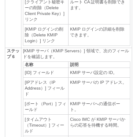
[クライアント秘密キ
ルート CA 証明書を削除でき
ーの削除（Delete
ます。
Client Private Key）]
リンク
[KMIP ログインの削
KMIP ログインの詳細を削除
除（Delete KMIP
できます。
Login）]
リンク
ステッ
[KMIP サーバ（KMIP Servers）]
領域で、次のフィール
プ 6
ドを確認します。
名称
説明
[ID]
フィールド
KMIP サーバ設定の ID。
[IPアドレス（IP
KMIP サーバの IP アドレス。
Address）]
フィール
ド
[ポート（Port）]
フィ
KMIP サーバへの通信ポー
ールド
ト。
[タイムアウト
Cisco IMC が KMIP サーバか
（Timeout）]
フィー
らの応答を待機する時間。
ルド