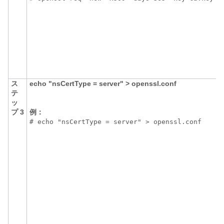
ス
echo "nsCertType = server" > openssl.conf
テ
ッ
プ 3
例：
# echo "nsCertType = server" > openssl.conf