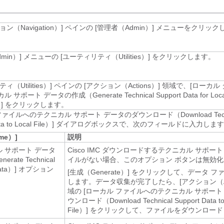
ン（Navigation）]
ペインの [管理者（Admin）]
メニューをクリック
min）]
メニューの [ユーティリティ（Utilities）]
をクリックします。
（Utilities）]
ペインの [アクション（Actions）]
領域で、[ローカル
サポート データの作成（Generate Technical Support Data for Loca
]
をクリックします。
ファイルへのテクニカル サポート データのダウンロード（Download Techn
a to Local File）]
ダイアログボックスで、次のフィールドに入力します
me）]
説明
ル サポート データ
Cisco IMC
ダウンロードするテクニカル サポート 
rate Technical
イルがない場合、このオプション ボタンは無効
ata）]
オプション
[生成（Generate）]
をクリックして、データ フ
します。データ収集が完了したら、[アクション（Act
域の [ローカル ファイルへのテクニカル サポート
ウンロード（Download Technical Support Data to
File）]
をクリックして、ファイルをダウンロード