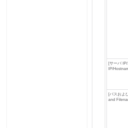
[サーバ IP
IP/Hostn
[パスおよ
and Filen