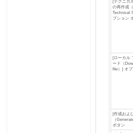
[テクニカ
の再作成（Re
Technical 
プション 
[ローカル
ード（Downl
file）]
オプ
[作成およ
（Generat
ボタン