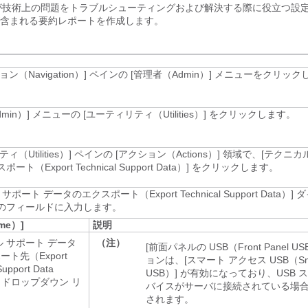
 が技術上の問題をトラブルシューティングおよび解決する際に役立つ設
含まれる要約レポートを作成します。
ン（Navigation）]
ペインの [管理者（Admin）]
メニューをクリック
min）]
メニューの [ユーティリティ（Utilities）]
をクリックします。
（Utilities）]
ペインの [アクション（Actions）]
領域で、[テクニカ
ト（Export Technical Support Data）]
をクリックします。
ポート データのエクスポート（Export Technical Support Data）]
ダ
のフィールドに入力します。
me）]
説明
ル サポート データ
（注）
[前面パネルの USB（Front Panel US
ト先（Export
ョンは、[スマート アクセス USB（Smar
Support Data
USB）]
が有効になっており、USB ス
ドロップダウン リ
バイスがサーバに接続されている場
されます。