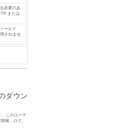
する必要のあ
TP または
フィールド
は適用されませ
タのダウン
します。このユーテ
定情報、ログ、