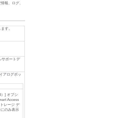
定情報、ログ、
します。
ルサポートデ
イアログボッ
B）]
オプシ
t Access
トレージ デ
合にのみ表示