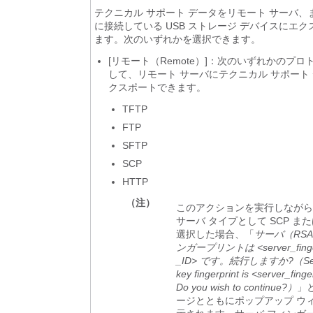
テクニカル サポート データをリモート サーバ、
に接続している USB ストレージ デバイスにエ
ます。次のいずれかを選択できます。
[リモート（Remote）]：次のいずれかのプロ
して、リモート サーバにテクニカル サポート
クスポートできます。
TFTP
FTP
SFTP
SCP
HTTP
（注）
このアクションを実行しながら
サーバ タイプとして SCP または
選択した場合、「
サーバ（RS
ンガープリントは <server_finger
_ID> です。続行しますか?（Serv
key fingerprint is <server_fing
Do you wish to continue?）
」
ージとともにポップアップ ウ