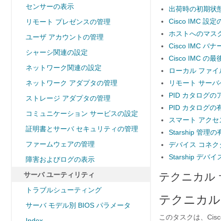
センサーの表示
出荷時の初期状
Cisco IMC
リモート プレゼンスの管理
ホストへのマス
ユーザ アカウントの管理
Cisco IMC
シャーシ関連の設定
Cisco IMC
ネットワーク関連の設定
ローカル ファ
ネットワーク アダプタの管理
リモート サーバ
PID カタログ
ストレージ アダプタの管理
PID カタログの
コミュニケーション サービスの設定
スマート アクセス
証明書とサーバ セキュリティの管理
Starship 管
ファームウェアの管理
デバイス コネク
Starship 
障害およびログの表示
サーバ ユーティリティ
テクニカル
トラブルシューティング
テクニカル
サーバ モデル別 BIOS パラメータ
このタスクは、Cisco
Index