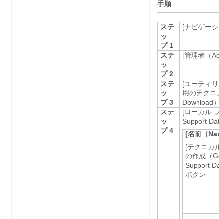
手順
ステ
[ナビゲーショ
ッ
プ 1
ステ
[管理者（Ad
ッ
プ 2
ステ
[ユーティリティ
ッ
用のテクニカル 
プ 3
Download）
ステ
[ローカル 
ッ
Support Dat
プ 4
[名前（Na
[テクニカ
の作成（Gene
Support D
ボタン