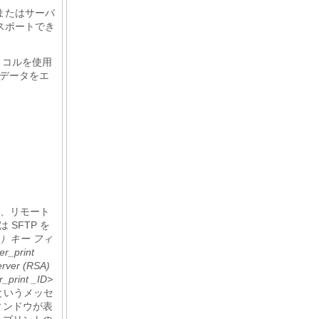
またはサーバ
クスポートでき
トコルを使用
データをエ
、リモート
 SFTP を
A）キー フィ
_print
er (RSA)
er_print _ID>
というメッセ
ィンドウが表