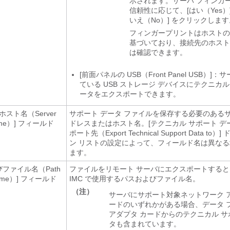
示されます。サーバ フィンガ
信頼性に応じて、[はい（Yes）]
いえ（No）] をクリックします
フィンガープリントはホストの
基づいており、接続先のホスト
は確認できます。
[前面パネルの USB（Front Panel USB）]
ている
USB ストレージ デバイスにテクニカル
ータをエクスポートできます。
/ホスト名（Server
サポート データ ファイルを保存する必要のあるサー
ame）]
フィールド
ドレスまたはホスト名。[テクニカル サポート デ
ポート先（Export Technical Support Data to）]
ン リストの設定によって、フィールド名は異な
ます。
びファイル名（Path
ファイルをリモート サーバにエクスポートする
ame）]
フィールド
IMC
で使用するパスおよびファイル名。
（注）
サーバにサポート対象ネットワーク 
ードのいずれかがある場合、データ 
アダプタ カードからのテクニカル サ
タも含まれています。