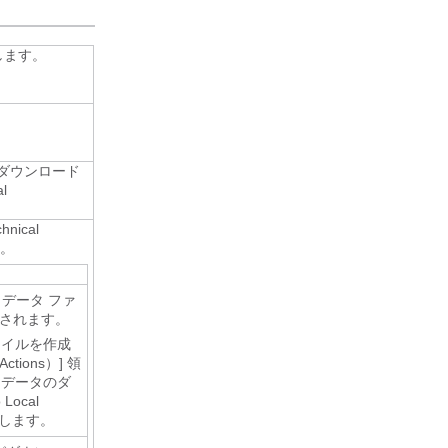
します。
 ダウンロード
l
ical
。
データ ファ
化されます。
ァイルを作成
ions）]
領
 データのダ
 Local
します。