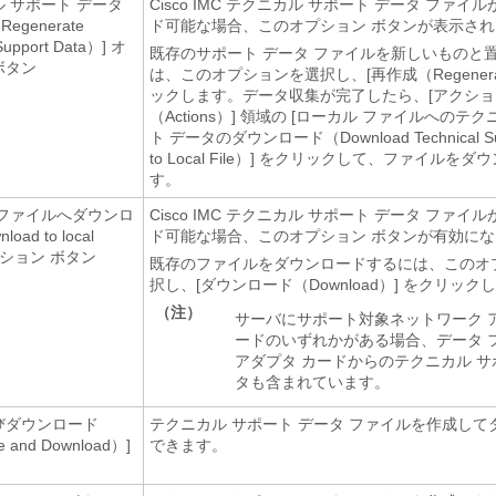
ル サポート データ
Cisco IMC
テクニカル サポート データ ファイル
generate
ド可能な場合、このオプション ボタンが表示さ
Support Data）]
オ
既存のサポート データ ファイルを新しいものと
ボタン
は、このオプションを選択し、[再作成（Regenera
ックします。データ収集が完了したら、[アクショ
（Actions）]
領域の [ローカル ファイルへのテク
ト データのダウンロード（Download Technical Sup
to Local File）]
をクリックして、ファイルをダウ
す。
 ファイルへダウンロ
Cisco IMC
テクニカル サポート データ ファイル
oad to local
ド可能な場合、このオプション ボタンが有効に
ション ボタン
既存のファイルをダウンロードするには、このオ
択し、[ダウンロード（Download）]
をクリックし
（注）
サーバにサポート対象ネットワーク 
ードのいずれかがある場合、データ 
アダプタ カードからのテクニカル サ
タも含まれています。
びダウンロード
テクニカル サポート データ ファイルを作成して
e and Download）]
できます。