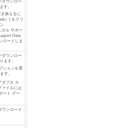
がダウンロー
れます。
置き換えるに
te）]
をクリ
ン
ニカル サポー
port Data
ンロードしま
がダウンロー
なります。
プションを選
ます。
アダプタ カ
ファイルには
ポート デー
ダウンロード