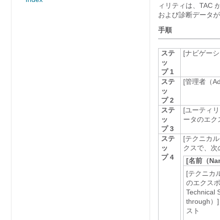
ィリティは、TAC
および診断データが
手順
ステ
[ナビゲーショ
ッ
プ 1
ステ
[管理者（Ad
ッ
プ 2
ステ
[ユーティリティ
ッ
ータのエクスポー
プ 3
ステ
[テクニカル サ
ッ
クスで、次
プ 4
[名前（Na
[テクニカ
のエクスポー
Technical 
through）]
スト