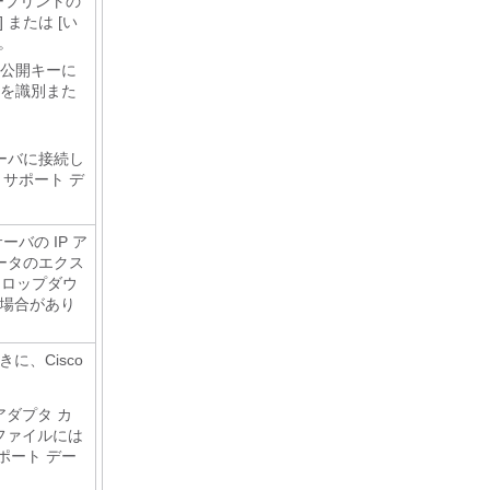
ープリントの
 または [い
。
公開キーに
を識別また
：サーバに接続し
 サポート デ
バの IP ア
ータのエクス
ドロップダウ
る場合があり
ときに、
Cisco
アダプタ カ
ファイルには
ポート デー