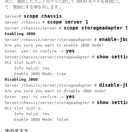
次に、選択したコントローラに対して JBOD モードを有効にし
て、無効にする例を示します。
scope chassis
Server# 
scope server 1
Server /chassis # 
scope storageadapter SL
Server /chassis/server # 
Enabling JBOD
enable-jbod
Server /chassis/server/storageadapter # 
Are you sure you want to enable JBOD mode?

yes
Enter 'yes' to confirm -> 
show setting
Server/chassis/server/storageadapter # 
PCI Slot SLOT-3:

    Info Valid: Yes

Disabling JBOD
disable-jbo
Server /chassis/server/storageadapter # 
Are you sure you want to disable JBOD mode?

yes
Enter 'yes' to confirm -> 
show setting
Server/chassis/server/storageadapter # 
PCI Slot SLOT-3:

    Info Valid: Yes

次のタスク