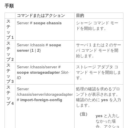
手順
コマンドまたはアクション
目的
ス
Server #
scope
chassis
シャーシ コマンド モー
テ
ドを開始します。
ッ
プ 1
ス
Server /chassis #
scope
サーバ 1 または 2 のサー
テ
server
{
1
|
2
}
バ コマンド モードを開
ッ
始します。
プ 2
ス
Server /chassis/server #
ストレージ アダプタ コ
テ
scope
storageadapter
Slot-
マンド モードを開始しま
ッ
ID
す。
プ 3
ス
Server
処理の確認を求めるプロ
テ
/chassis/server/storageadapter
ンプトが表示されます。
ッ
#
import-foreign-config
確認のために
yes
を入力
プ 4
します。
（注）
yes
と入力し
なかった場
合、アクショ