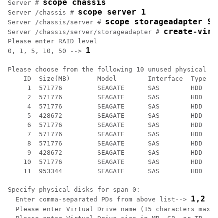
scope chassis
Server # 
scope server 1
Server /chassis # 
scope storageadapter SL
Server /chassis/server # 
create-virt
Server /chassis/server/storageadapter # 
Please enter RAID level

1
0, 1, 5, 10, 50 --> 
Please choose from the following 10 unused physical dr
    ID  Size(MB)       Model        Interface  Type

     1  571776         SEAGATE      SAS        HDD

     2  571776         SEAGATE      SAS        HDD

     4  571776         SEAGATE      SAS        HDD

     5  428672         SEAGATE      SAS        HDD

     6  571776         SEAGATE      SAS        HDD

     7  571776         SEAGATE      SAS        HDD

     8  571776         SEAGATE      SAS        HDD

     9  428672         SEAGATE      SAS        HDD

    10  571776         SEAGATE      SAS        HDD

    11  953344         SEAGATE      SAS        HDD

Specify physical disks for span 0:

1,2
  Enter comma-separated PDs from above list--> 
  Please enter Virtual Drive name (15 characters maxim