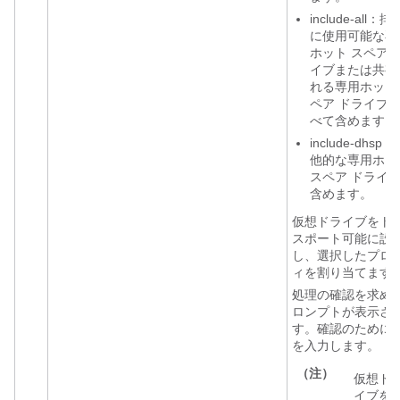
include-all：
に使用可能な専
ホット スペア 
イブまたは共有
れる専用ホット
ペア
ドライブ
べて含めます。
include-dhsp
他的な専用ホッ
スペア ドライ
含めます。
仮想ドライブをト
スポート可能に設
し、選択したプロ
ィを割り当てます
処理の確認を求め
ロンプトが表示さ
す。確認のために
を入力します。
（注）
仮想ド
イブを