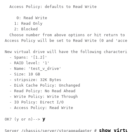
  Access Policy: defaults to Read Write

     0: Read Write

    1: Read Only

    2: Blocked

  Choose number from above options or hit return to pi
Access Policy will be set to Read Write (0 and 'access
New virtual drive will have the following characterist
  - Spans: '[1.2]'

  - RAID level: '1'

  - Name: 'test_v_drive'

  - Size: 10 GB

  - stripsize: 32K Bytes

  - Disk Cache Policy: Unchanged

  - Read Policy: No Read Ahead

  - Write Policy: Write Through

  - IO Policy: Direct I/O

  - Access Policy: Read Write

y
OK? (y or n)--> 
show virtua
Server /chassis/server/storageadapter # 