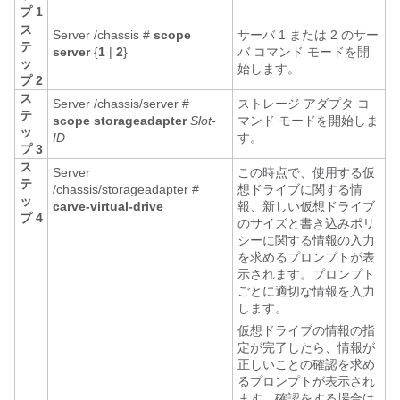
プ 1
ス
Server /chassis #
scope
サーバ 1 または 2 のサー
テ
server
{
1
|
2
}
バ コマンド モードを開
ッ
始します。
プ 2
ス
Server /chassis/server #
ストレージ アダプタ コ
テ
scope
storageadapter
Slot-
マンド モードを開始しま
ッ
ID
す。
プ 3
ス
Server
この時点で、使用する仮
テ
/chassis/storageadapter #
想ドライブに関する情
ッ
carve-virtual-drive
報、新しい仮想ドライブ
プ 4
のサイズと書き込みポリ
シーに関する情報の入力
を求めるプロンプトが表
示されます。プロンプト
ごとに適切な情報を入力
します。
仮想ドライブの情報の指
定が完了したら、情報が
正しいことの確認を求め
るプロンプトが表示され
ます。確認をする場合は