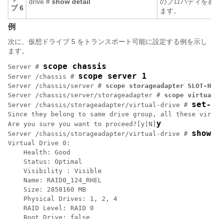
drive #
show detail
のプロパティを表
プ 6
ます。
例
次に、仮想ドライブ 5 をトランスポート可能に設定する例を示し
ます。
scope chassis
Server # 
scope server 1
Server /chassis # 
Server /chassis/server # 
scope storageadapter SLOT-HBA
Server /chassis/server/storageadapter # 
scope virtual-
set-t
Server /chassis/storageadapter/virtual-drive # 
Since they belong to same drive group, all these virtu
y
Are you sure you want to proceed?[y|N]
show 
Server /chassis/storageadapter/virtual-drive # 
Virtual Drive 0:

    Health: Good

    Status: Optimal

    Visibility : Visible

    Name: RAID0_124_RHEL

    Size: 2858160 MB

    Physical Drives: 1, 2, 4

    RAID Level: RAID 0

    Boot Drive: false
