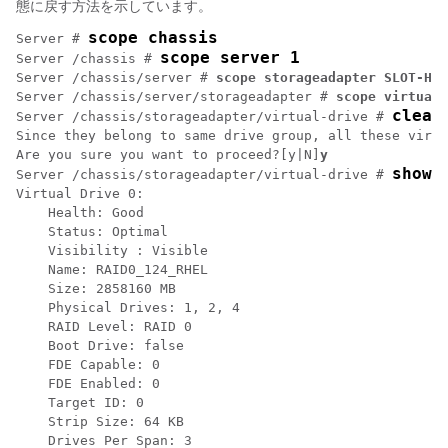
態に戻す方法を示しています。
scope chassis
Server # 
scope server 1
Server /chassis # 
Server /chassis/server # 
scope storageadapter SLOT-HBA
Server /chassis/server/storageadapter # 
scope virtual-
clear
Server /chassis/storageadapter/virtual-drive # 
Since they belong to same drive group, all these virtu
Are you sure you want to proceed?[y|N]
y
show 
Server /chassis/storageadapter/virtual-drive # 
Virtual Drive 0:

    Health: Good

    Status: Optimal

    Visibility : Visible

    Name: RAID0_124_RHEL

    Size: 2858160 MB

    Physical Drives: 1, 2, 4

    RAID Level: RAID 0

    Boot Drive: false

    FDE Capable: 0

    FDE Enabled: 0

    Target ID: 0

    Strip Size: 64 KB

    Drives Per Span: 3
