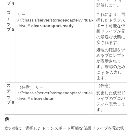
プ 4
開始します。
ス
サー
これにより、選
テ
バ/chassis/server/storageadapter/virtual-
択したトランス
ッ
drive #
clear-transport-ready
ポート可能な仮
プ 5
想ドライブが元
の最適な状態に
戻されます。
処理の確認を求
めるプロンプト
が表示されま
す。確認のため
に
を入力し
y
ます。
ス
（任意）
（任意） サー
テ
バ/chassis/server/storageadapter/virtual-
変更した仮想ド
ッ
drive #
show detail
ライブのプロパ
プ 6
ティを表示しま
す。
例
次の例は、選択したトランスポート可能な仮想ドライブを元の状