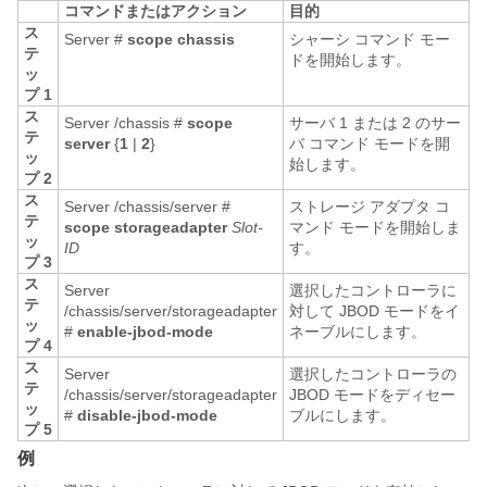
コマンドまたはアクション
目的
ス
Server #
scope
chassis
シャーシ コマンド モー
テ
ドを開始します。
ッ
プ 1
ス
Server /chassis #
scope
サーバ 1 または 2 のサー
テ
server
{
1
|
2
}
バ コマンド モードを開
ッ
始します。
プ 2
ス
Server /chassis/server #
ストレージ アダプタ コ
テ
scope
storageadapter
Slot-
マンド モードを開始しま
ッ
ID
す。
プ 3
ス
Server
選択したコントローラに
テ
/chassis/server/storageadapter
対して JBOD モードをイ
ッ
#
enable-jbod-mode
ネーブルにします。
プ 4
ス
Server
選択したコントローラの
テ
/chassis/server/storageadapter
JBOD モードをディセー
ッ
#
disable-jbod-mode
ブルにします。
プ 5
例