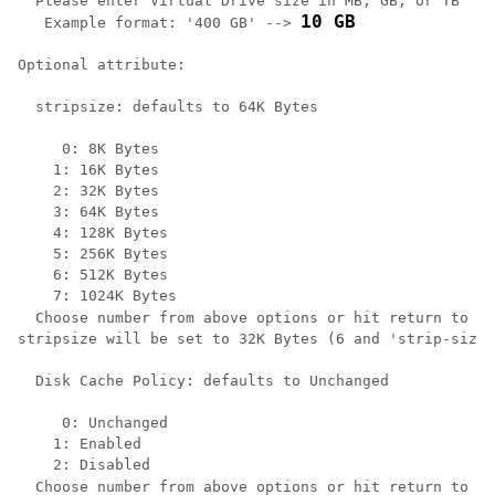
  Please enter Virtual Drive size in MB, GB, or TB

10 GB
   Example format: '400 GB' --> 
Optional attribute:

  stripsize: defaults to 64K Bytes

     0: 8K Bytes

    1: 16K Bytes

    2: 32K Bytes

    3: 64K Bytes

    4: 128K Bytes

    5: 256K Bytes

    6: 512K Bytes

    7: 1024K Bytes

  Choose number from above options or hit return to pi
stripsize will be set to 32K Bytes (6 and 'strip-size\
  Disk Cache Policy: defaults to Unchanged

     0: Unchanged

    1: Enabled

    2: Disabled

  Choose number from above options or hit return to pi