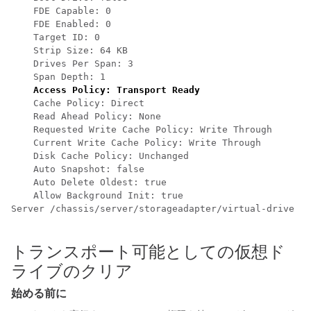
    FDE Capable: 0

    FDE Enabled: 0

    Target ID: 0

    Strip Size: 64 KB

    Drives Per Span: 3

    Span Depth: 1

 Access Policy: Transport Ready
    Cache Policy: Direct

    Read Ahead Policy: None

    Requested Write Cache Policy: Write Through

    Current Write Cache Policy: Write Through

    Disk Cache Policy: Unchanged

    Auto Snapshot: false

    Auto Delete Oldest: true

    Allow Background Init: true

Server /chassis/server/storageadapter/virtual-drive # 

トランスポート可能としての仮想ド
ライブのクリア
始める前に