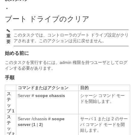
ブート ドライブのクリア
このタスクでは、コントローラのブート ドライブ設定がクリ
重
アされます。このアクションは元に戻せません。
要
始める前に
このタスクを実行するには、admin 権限を持つユーザとしてログ
インする必要があります。
手順
コマンドまたはアクション
目的
ス
Server #
scope
chassis
シャーシ コマンド モー
テ
ドを開始します。
ッ
プ 1
ス
Server /chassis #
scope
サーバ 1 または 2 のサー
テ
server
{
1
|
2
}
バ コマンド モードを開
ッ
始します。
プ 2