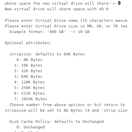
0
whose space the new virtual drive will share--> 
New virtual drive will share space with VD 0

Please enter Virtual Drive name (15 characters maximum
Please enter Virtual Drive size in MB, GB, or TB (maxi
  Example format: '400 GB' --> 10 GB

Optional attributes:

  stripsize: defaults to 64K Bytes

     0: 8K Bytes

    1: 16K Bytes

    2: 32K Bytes

    3: 64K Bytes

    4: 128K Bytes

    5: 256K Bytes

    6: 512K Bytes

    7: 1024K Bytes

  Choose number from above options or hit return to pi
stripsize will be set to 8K Bytes (4 and 'strip-size\:
  Disk Cache Policy: defaults to Unchanged

     0: Unchanged
