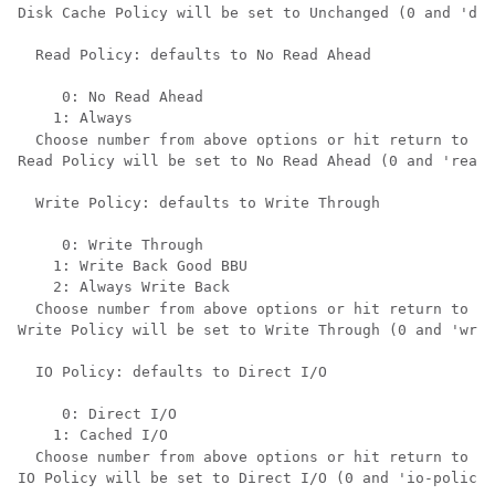
Disk Cache Policy will be set to Unchanged (0 and 'dis
  Read Policy: defaults to No Read Ahead

     0: No Read Ahead

    1: Always

  Choose number from above options or hit return to pi
Read Policy will be set to No Read Ahead (0 and 'read-
  Write Policy: defaults to Write Through

     0: Write Through

    1: Write Back Good BBU

    2: Always Write Back

  Choose number from above options or hit return to pi
Write Policy will be set to Write Through (0 and 'writ
  IO Policy: defaults to Direct I/O

     0: Direct I/O

    1: Cached I/O

  Choose number from above options or hit return to pi
IO Policy will be set to Direct I/O (0 and 'io-policy\