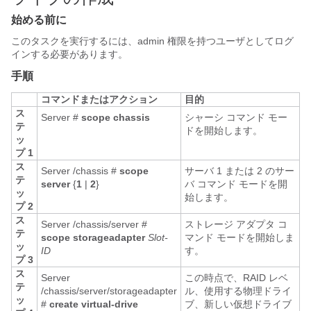
始める前に
このタスクを実行するには、admin 権限を持つユーザとしてログ
インする必要があります。
手順
コマンドまたはアクション
目的
ス
Server #
scope
chassis
シャーシ コマンド モー
テ
ドを開始します。
ッ
プ 1
ス
Server /chassis #
scope
サーバ 1 または 2 のサー
テ
server
{
1
|
2
}
バ コマンド モードを開
ッ
始します。
プ 2
ス
Server /chassis/server #
ストレージ アダプタ コ
テ
scope
storageadapter
Slot-
マンド モードを開始しま
ッ
ID
す。
プ 3
ス
Server
この時点で、RAID レベ
テ
/chassis/server/storageadapter
ル、使用する物理ドライ
ッ
#
create virtual-drive
ブ、新しい仮想ドライブ