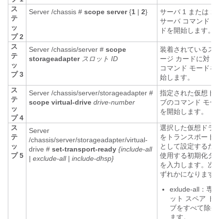
ス
Server /chassis #
scope
server
{
1
|
2
}
サーバ 1 または 2 
テ
サーバ コマンド 
ッ
ドを開始します。
プ 2
ス
Server /chassis/server #
scope
装着されているス
テ
storageadapter
スロット ID
ージ カードに対し
ッ
コマンド モードを
プ 3
始します。
ス
Server /chassis/server/storageadapter #
指定された仮想ド
テ
scope
virtual-drive
drive-number
ブのコマンド モー
ッ
を開始します。
プ 4
ス
選択した仮想ドラ
Server
テ
をトランスポート
/chassis/server/storageadapter/virtual-
ッ
として設定するた
drive #
set-transport-ready
{include-all
プ 5
使用する初期化タ
| exclude-all | include-dhsp}
を入力します。次
ずれかになります
exlude-all：専
ット スペア
ド
ブをすべて除外
ます。