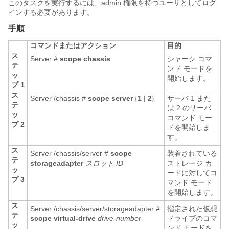
このタスクを実行するには、admin 権限を持つユーザとしてログ
インする必要があります。
手順
コマンドまたはアクション
目的
ス
Server #
scope
chassis
シャーシ コマ
テ
ンド モードを
ッ
開始します。
プ 1
ス
Server /chassis #
scope
server
{
1
|
2
}
サーバ 1 また
テ
は 2 のサーバ
ッ
コマンド モー
プ 2
ドを開始しま
す。
ス
Server /chassis/server #
scope
装着されている
テ
storageadapter
スロット ID
ストレージ カ
ッ
ードに対してコ
プ 3
マンド モード
を開始します。
ス
Server /chassis/server/storageadapter #
指定された仮想
テ
scope
virtual-drive
drive-number
ドライブのコマ
ッ
ンド モードを