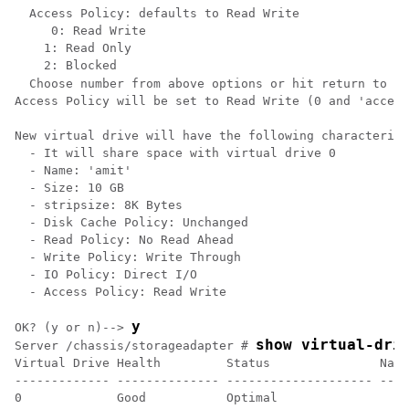
  Access Policy: defaults to Read Write

     0: Read Write

    1: Read Only

    2: Blocked

  Choose number from above options or hit return to pi
Access Policy will be set to Read Write (0 and 'access
New virtual drive will have the following characterist
  - It will share space with virtual drive 0

  - Name: 'amit'

  - Size: 10 GB

  - stripsize: 8K Bytes

  - Disk Cache Policy: Unchanged

  - Read Policy: No Read Ahead

  - Write Policy: Write Through

  - IO Policy: Direct I/O

  - Access Policy: Read Write

y
OK? (y or n)--> 
show virtual-dri
Server /chassis/storageadapter # 
Virtual Drive Health         Status               Name
------------- -------------- -------------------- ----
0             Good           Optimal                  