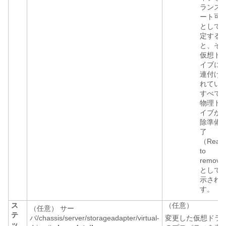
ランス
ート可
として
定する
と、そ
仮想ド
イブに
連付け
れてい
すべて
物理ド
イブが 
除準備
了
（Read
to
remove
として
示され
す。
ス
（任意）
（任意） サー
テ
バ/chassis/server/storageadapter/virtual-
変更した仮想ドラ
ッ