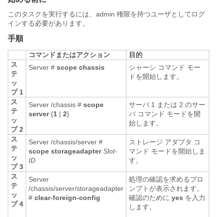
このタスクを実行するには、admin 権限を持つユーザとしてログ
インする必要があります。
手順
コマンドまたはアクション
目的
ス
Server #
scope
chassis
シャーシ コマンド モー
テ
ドを開始します。
ッ
プ 1
ス
Server /chassis #
scope
サーバ 1 または 2 のサー
テ
server
{
1
|
2
}
バ コマンド モードを開
ッ
始します。
プ 2
ス
Server /chassis/server #
ストレージ アダプタ コ
テ
scope
storageadapter
Slot-
マンド モードを開始しま
ッ
ID
す。
プ 3
ス
Server
処理の確認を求めるプロ
テ
/chassis/server/storageadapter
ンプトが表示されます。
ッ
#
clear-foreign-config
確認のために
yes
を入力
プ 4
します。