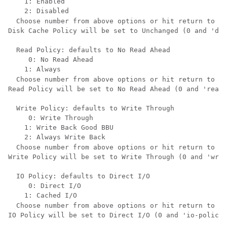
    1: Enabled

    2: Disabled

  Choose number from above options or hit return to pi
Disk Cache Policy will be set to Unchanged (0 and 'dis
  Read Policy: defaults to No Read Ahead

     0: No Read Ahead

    1: Always

  Choose number from above options or hit return to pi
Read Policy will be set to No Read Ahead (0 and 'read-
  Write Policy: defaults to Write Through

     0: Write Through

    1: Write Back Good BBU

    2: Always Write Back

  Choose number from above options or hit return to pi
Write Policy will be set to Write Through (0 and 'writ
  IO Policy: defaults to Direct I/O

     0: Direct I/O

    1: Cached I/O

  Choose number from above options or hit return to pi
IO Policy will be set to Direct I/O (0 and 'io-policy\