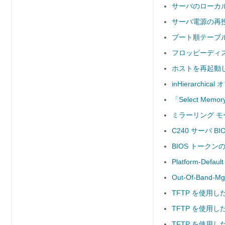
サーバのローカル
サーバ電源の再
ブート順テーブル
フロッピーディ
ホストを再起動しな
inHierarc
「Select Mem
ミラーリング モード
C240 サーバ B
BIOS トーク
Platform-D
Out-Of-Band-
TFTP を使用し
TFTP を使用した
TFTP を使用し