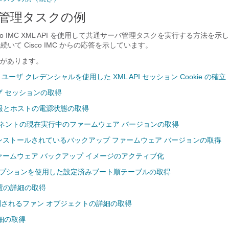
管理タスクの例
co IMC XML API
を使用して共通サーバ管理タスクを実行する方法を示し
求に続いて
Cisco IMC
からの応答を示しています。
があります。
LDAP ユーザ クレデンシャルを使用した XML API セッション Cookie の確立
ユーザ セッションの取得
報とホストの電源状態の取得
ーネントの現在実行中のファームウェア バージョンの取得
C にインストールされているバックアップ ファームウェア バージョンの取得
 のファームウェア バックアップ イメージのアクティブ化
hical オプションを使用した設定済みブート順テーブルの取得
置の詳細の取得
別されるファン オブジェクトの詳細の取得
詳細の取得