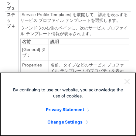
ッ
プ 3
ステ
[Service Profile Templates]
を展開して、詳細を表示する
ッ
サービス プロファイル テンプレートを選択します。
プ 4
ウィンドウの右側のペインに、次のサービス プロファイ
ル テンプレート情報が表示されます。
名前
説明
[General]
タ
ブ：
Properties
名前、タイプなどのサービス プロファ
イル テンプレートのプロパティを表示
します。
[Actions]
領
By continuing to use our website, you acknowledge the
域：
use of cookies.
Create
サービス プロファイルを作成するテン
Service
プレートの使用を有効にします。
Privacy Statement
Profile From
Templates
Change Settings
Create a
テンプレート属性を継承することによる
Clone
サービス プロファイル テンプレートの