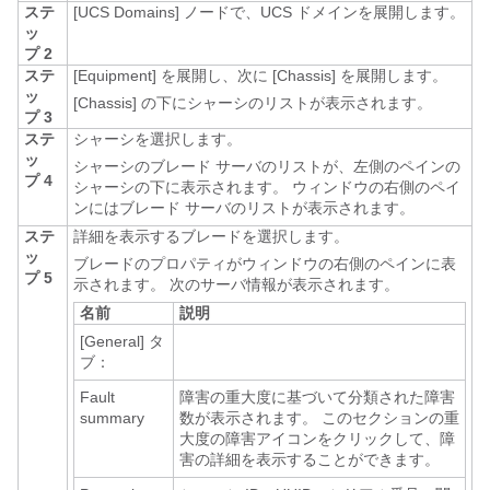
ステ
[UCS Domains]
ノードで、UCS ドメインを展開します。
ッ
プ 2
ステ
[Equipment]
を展開し、次に [Chassis]
を展開します。
ッ
[Chassis] の下にシャーシのリストが表示されます。
プ 3
ステ
シャーシを選択します。
ッ
シャーシのブレード サーバのリストが、左側のペインの
プ 4
シャーシの下に表示されます。 ウィンドウの右側のペイ
ンにはブレード サーバのリストが表示されます。
ステ
詳細を表示するブレードを選択します。
ッ
ブレードのプロパティがウィンドウの右側のペインに表
プ 5
示されます。 次のサーバ情報が表示されます。
名前
説明
[General]
タ
ブ：
Fault
障害の重大度に基づいて分類された障害
summary
数が表示されます。 このセクションの重
大度の障害アイコンをクリックして、障
害の詳細を表示することができます。