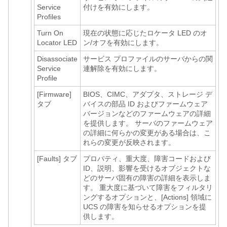
Service
付けを有効にします。
Profiles
Turn On
現在の状態に応じたロケータ LED のオ
Locator LED
ン/オフを有効にします。
Disassociate
サービス プロファイルのサーバからの関
Service
連解除を有効にします。
Profile
[Firmware]
BIOS、CIMC、アダプタ、ストレージ デ
タブ
バイスの部品 ID およびファームウェア
バージョンなどのファームウェアの詳細
を提供します。 サーバのファームウェア
の詳細に何らかの変更がある場合は、こ
れらの変更が反映されます。
[Faults]
タブ
プロパティ、重大度、障害コードおよび
ID、説明、影響を受けるオブジェクトな
どのサーバ固有の障害の詳細を表示しま
す。 重大度に基づいて障害をフィルタリ
ングするオプションと、[Actions] 領域に
UCS の障害を知らせるオプションを提
供します。