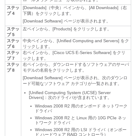
ステッ
[Downloads]（中央）ペインから、[All
Downloads]（右
プ 4
下隅）をクリックします。
[Download Software]
ページが表示されます。
ステッ
左ペインから、[Products]
をクリックします。
プ 5
ステッ
中央ペインから、[Unified Computing and Servers]
をク
プ 6
リックします。
ステッ
右ペインから、[Cisco UCS E-Series Software]
をクリ
プ 7
ックします。
ステッ
右ペインから、ダウンロードするソフトウェアのサーバ
プ 8
モデルの名前をクリックします。
[Download Software]
ページが表示され、次のダウンロ
ード可能なソフトウェア カテゴリが一覧されます。
[Unified
Computing System (UCSE) Server
Drivers]：次のドライバが含まれています。
Windows 2008 R2 用のオンボード ネットワーク
ドライバ
Windows 2008 R2 と Linux 用の 10G PCIe ネッ
トワーク ドライバ
Windows 2008 R2 用の LSI ドライバ（オンボー
ド ハードウェア RAID コントローラ）