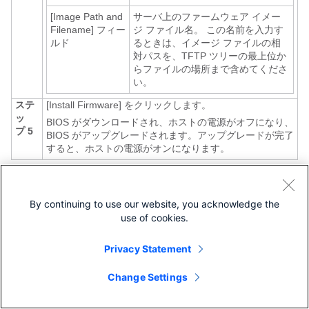
[Image Path and
サーバ上のファームウェア イメー
Filename]
フィー
ジ ファイル名。 この名前を入力す
ルド
るときは、イメージ ファイルの相
対パスを、TFTP ツリーの最上位か
らファイルの場所まで含めてくださ
い。
ステ
[Install Firmware]
をクリックします。
ッ
BIOS がダウンロードされ、ホストの電源がオフになり、
プ 5
BIOS がアップグレードされます。アップグレードが完了
すると、ホストの電源がオンになります。
BIOS セットアップ メニューへのア
By continuing to use our website, you acknowledge the
クセス
use of cookies.
BIOS セットアップ メニューには、2 通りの方法でアクセスでき
ます。
Privacy Statement
KVM コンソールから CIMC を介する
Change Settings
E シリーズ サーバに物理的に接続されたコンソールを介する
KVM コンソールからの BIOS セットアップ メニューへのアク