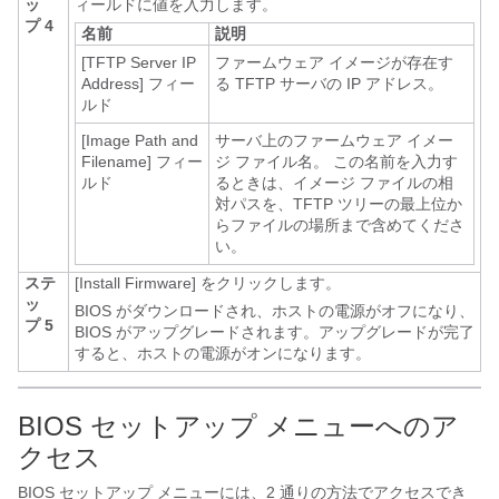
ッ
ィールドに値を入力します。
プ 4
名前
説明
[TFTP Server IP
ファームウェア イメージが存在す
Address]
フィー
る TFTP サーバの IP アドレス。
ルド
[Image Path and
サーバ上のファームウェア イメー
Filename]
フィー
ジ ファイル名。 この名前を入力す
ルド
るときは、イメージ ファイルの相
対パスを、TFTP ツリーの最上位か
らファイルの場所まで含めてくださ
い。
ステ
[Install Firmware]
をクリックします。
ッ
BIOS がダウンロードされ、ホストの電源がオフになり、
プ 5
BIOS がアップグレードされます。アップグレードが完了
すると、ホストの電源がオンになります。
BIOS セットアップ メニューへのア
クセス
BIOS セットアップ メニューには、2 通りの方法でアクセスでき