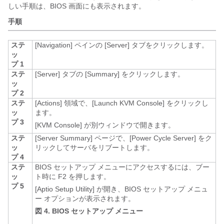
しい手順は、BIOS 画面にも表示されます。
手順
ステ
[Navigation]
ペインの [Server]
タブをクリックします。
ッ
プ 1
ステ
[Server]
タブの [Summary]
をクリックします。
ッ
プ 2
ステ
[Actions]
領域で、[Launch KVM Console]
をクリックし
ッ
ます。
プ 3
[KVM Console]
が別ウィンドウで開きます。
ステ
[Server Summary]
ページで、[Power Cycle Server]
をク
ッ
リックしてサーバをリブートします。
プ 4
ステ
BIOS セットアップ メニューにアクセスするには、ブー
ッ
ト時に F2
を押します。
プ 5
[Aptio Setup Utility]
が開き、BIOS セットアップ メニュ
ー オプションが表示されます。
図 4. BIOS セットアップ メニュー