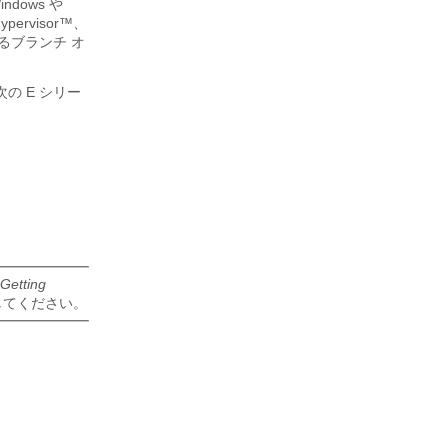
indows や
ervisor™、
されるブランチ オ
 次の
E シリー
Getting
参照してください。