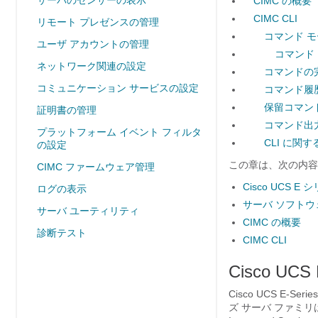
サーバのセンサーの表示
CIMC の概要
CIMC CLI
リモート プレゼンスの管理
コマンド 
ユーザ アカウントの管理
コマンド
ネットワーク関連の設定
コマンドの
コミュニケーション サービスの設定
コマンド履
保留コマン
証明書の管理
コマンド出
プラットフォーム イベント フィルタ
CLI に関
の設定
この章は、次の内容
CIMC ファームウェア管理
Cisco UCS 
ログの表示
サーバ ソフトウ
サーバ ユーティリティ
CIMC の概要
診断テスト
CIMC CLI
Cisco U
Cisco UCS E-Series
ズ サーバ
ファミリは