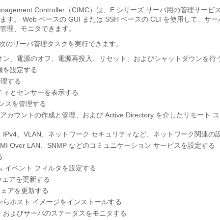
 Management Controller（CIMC）は、
E シリーズ サーバ
用の管理サービス
す。 Web ベースの GUI または SSH ベースの CLI を使用して、サ
管理、モニタできます。
ると次のサーバ管理タスクを実行できます。
オン、電源のオフ、電源再投入、リセット、およびシャットダウンを行
順を設定する
管理する
ティとセンサーを表示する
ゼンスを管理する
アカウントの作成と管理、および Active Directory を介したリモート
ィ、IPv4、VLAN、ネットワーク セキュリティなど、ネットワーク関連の
IPMI Over LAN、SNMP などのコミュニケーション サービスを設定する
る
 イベント フィルタを設定する
ムウェアを更新する
ムウェアを更新する
からホスト イメージをインストールする
、およびサーバのステータスをモニタする