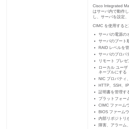
Cisco Integrated
はサーバ内で動作しま
し、サーバを設定、
CIMC を使用す
サーバの電源の
サーバのブート
RAID レベルを
サーバのプロパ
リモート プレ
ローカル ユーザ 
ネーブルにする
NIC プロパテ
HTTP、SSH、
証明書を管理す
プラットフォーム
CIMC ファー
BIOS ファー
内部リポジトリ
障害、アラーム