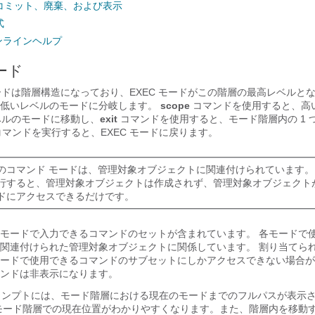
コミット、廃棄、および表示
式
オンラインヘルプ
ード
モードは階層構造になっており、EXEC モードがこの階層の最高レベルと
、低いレベルのモードに分岐します。
scope
コマンドを使用すると、高
レベルのモードに移動し、
exit
コマンドを使用すると、モード階層内の 1 
マンドを実行すると、EXEC モードに戻ります。
のコマンド モードは、管理対象オブジェクトに関連付けられています
行すると、管理対象オブジェクトは作成されず、管理対象オブジェクト
ドにアクセスできるだけです。
モードで入力できるコマンドのセットが含まれています。 各モードで
関連付けられた管理対象オブジェクトに関係しています。 割り当てら
ードで使用できるコマンドのサブセットにしかアクセスできない場合が
ンドは非表示になります。
 プロンプトには、モード階層における現在のモードまでのフルパスが表示さ
モード階層での現在位置がわかりやすくなります。また、階層内を移動