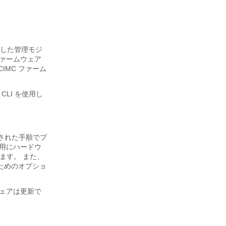
る独立した管理モジ
ファームウェア
IMC ファーム
CLI を使用し
された手順でブ
ム用にハードウ
ます。 また、
るためのオプショ
ウェアは更新で