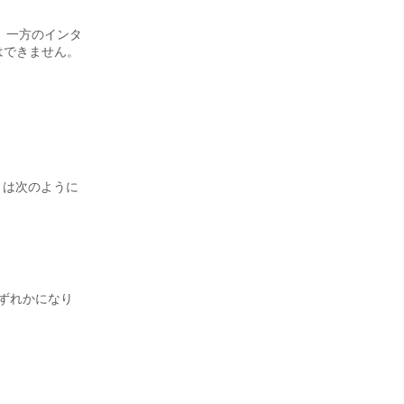
き、一方のインタ
はできません。
I は次のように
のいずれかになり