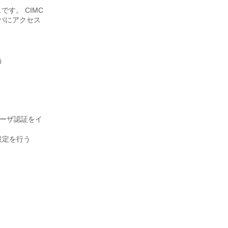
です。 CIMC
ーバにアクセス
う
 ユーザ認証をイ
設定を行う