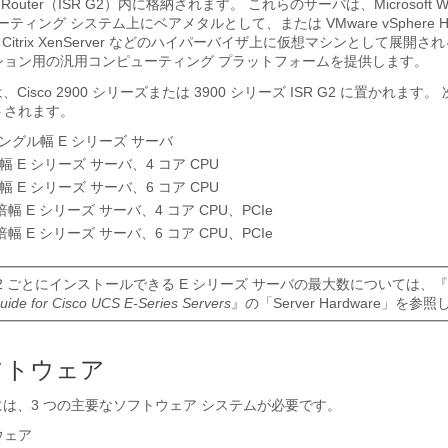
vices Router（ISR G2）内に格納されます。 これらのサーバは、Microsoft W
ーティング システム上にベアメタルとして、または VMware vSphere Hyp
per-V、Citrix XenServer などのハイパーバイザ上に仮想マシンとして展開
ション用の汎用コンピューティング プラットフォームを提供します。
、Cisco 2900 シリーズまたは 3900 シリーズ ISR G2 に置かれます。
トされます。
：シングル幅
E シリーズ サーバ
倍幅
E シリーズ サーバ
、4 コア CPU
倍幅
E シリーズ サーバ
、6 コア CPU
：倍幅
E シリーズ サーバ
、4 コア CPU、PCIe
：倍幅
E シリーズ サーバ
、6 コア CPU、PCIe
 G2 ごとにインストールできる
E シリーズ サーバ
の最大数については、『
uide for Cisco UCS E-Series Servers
』の「Server Hardware」を
フトウェア
には、3 つの主要なソフトウェア システムが必要です。
ウェア