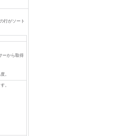
の行がソート
サーから取得
温度。
ます。