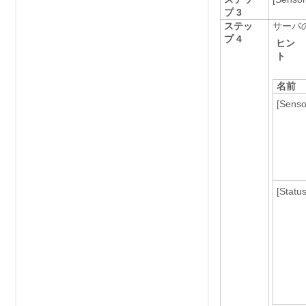
プ 3
ステッ
サーバ
プ 4
ヒン
ト
名前
[Sens
[Status