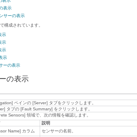
の表示
ーの表示
センサーの表示
で構成されています。
表示
表示
表示
表示
サーの表示
ーの表示
gation]
ペインの [Server]
タブをクリックします。
er]
タブの [Fault Summary]
をクリックします。
rete Sensors]
領域で、次の情報を確認します。
前
説明
nsor Name]
カラム
センサーの名前。