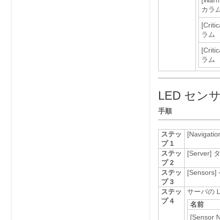
[Warn
カラ
[Criti
ラム
[Criti
ラム
LED セン
手順
ステッ
[Navigatio
プ 1
ステッ
[Server]
タ
プ 2
ステッ
[Sensors]
プ 3
ステッ
サーバの 
プ 4
名前
[Sensor 