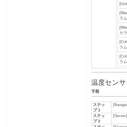
[Uni
[War
ラ
[Wa
カ
[Cri
ラ
[Cri
ラ
温度センサ
手順
ステッ
[Naviga
プ 1
ステッ
[Server
プ 2
ステッ
[Sensor