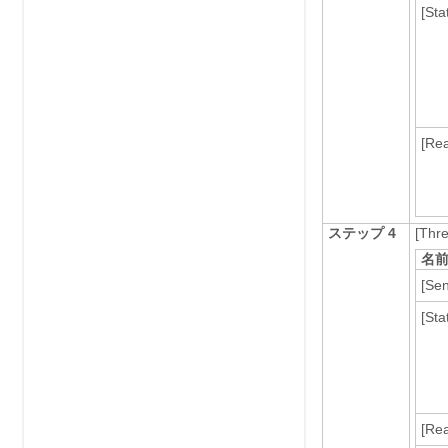
[Sta
[Re
ステップ 4
[Thr
名
[Se
[Sta
[Re