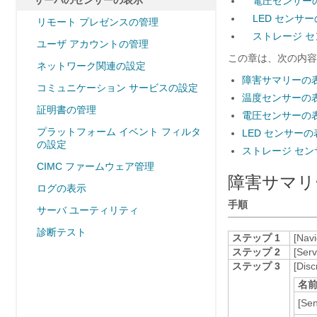
サーバのセンサーの表示
電圧センサー
LED センサ
リモート プレゼンスの管理
ストレージ 
ユーザ アカウントの管理
この章は、次の内容
ネットワーク関連の設定
障害サマリーの
コミュニケーション サービスの設定
温度センサーの
証明書の管理
電圧センサーの
プラットフォーム イベント フィルタ
LED センサーの
の設定
ストレージ セン
CIMC ファームウェア管理
障害サマリ
ログの表示
手順
サーバ ユーティリティ
診断テスト
ステップ 1
[Navi
ステップ 2
[Serv
ステップ 3
[Disc
名
[Se