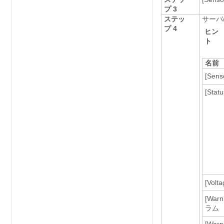
プ 3
ステッ
サーバ
プ 4
ヒン
ト
名前
[Sens
[Statu
[Volta
[Warn
ラム