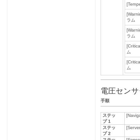
[Tempe
[Warni
ラム
[Warni
ラム
[Critic
ム
[Criti
ム
電圧センサ
手順
ステッ
[Naviga
プ 1
ステッ
[Server
プ 2
ステッ
[Senso