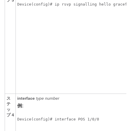
プ 3
Device(config)# ip rsvp signalling hello gracefu
ス
interface
type
number
テ
例:
ッ
プ 4
Device(config)# interface POS 1/0/0