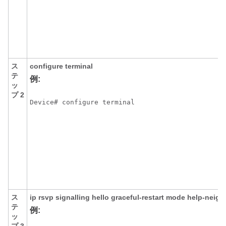
ス
configure
terminal
テ
例:
ッ
プ 2
Device# configure terminal
ス
ip
rsvp
signalling
hello
graceful-restart
mode
help-neigh
テ
例:
ッ