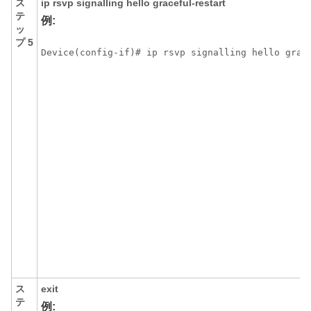
ス
ip
rsvp
signalling
hello
graceful-restart
テ
例:
ッ
プ 5
Device(config-if)# ip rsvp signalling hello grac
ス
exit
テ
例: