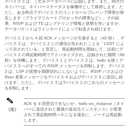
デバイス 3 は、これをデータベースに記録します。また、両方の
ネイバーは、ネイバーステータスを稼働中として維持します。た
だし、ある時点でデバイス 3 のコントロールプレーンで障害が発
生します（プライマリルートプロセッサの障害など）。その結
果、RSVP および TE はシグナリング情報と状態を失いますが、
データパケットはラインカードによって転送され続けます。
デバイス 2 から 4 回 ACK メッセージが欠落すると（40 秒）、デ
バイス 3 は、デバイス 2 との通信が失われたことを「LOST によ
って示されている」と宣言し、再起動時間を開始して、以前にデ
バイス 2 の再起動時間でアドバタイズされ、記録された期間（60
秒）を待機します。 デバイス 1 とデバイス 2 は、hello を除くデ
バイス 3 へのすべての RSVP メッセージを抑制します。デバイス
3 は、LSP の状態を期限切れにしないように、RSVP パスおよび
Resv 更新メッセージをデバイス 4 およびデバイス 5 に送信し続
けます。ただし、デバイス 3 はデバイス 2 のこれらのメッセージ
を抑制します。
ACK を 4 回受信できないか、hello src_instance（ネイ
バーに送信された最後の送信元インスタンス）が変更
（注）
されて再起動時間 = 0 になる場合に、ノードは再起動
します。