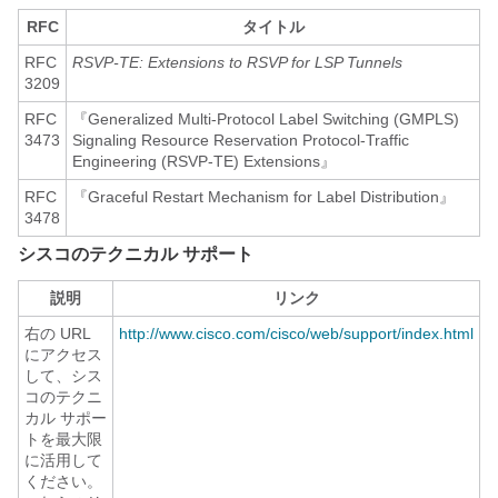
RFC
タイトル
RFC
RSVP-TE: Extensions to RSVP for LSP Tunnels
3209
RFC
『Generalized Multi-Protocol Label Switching (GMPLS)
3473
Signaling Resource Reservation Protocol-Traffic
Engineering (RSVP-TE) Extensions』
RFC
『Graceful Restart Mechanism for Label Distribution』
3478
シスコのテクニカル サポート
説明
リンク
右の URL
http://www.cisco.com/cisco/web/support/index.html
にアクセス
して、シス
コのテクニ
カル サポー
トを最大限
に活用して
ください。