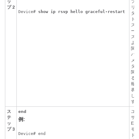
ッ
フ
プ 2
リ
Device# 
show
ip
rsvp
hello
graceful-restart
タ
ト
ス
ー
ス
よ
関
パ
メ
タ
関
る
報
表
し
す
ス
end
ユ
テ
ザ
例:
ッ
EX
プ 3
モ
Device# end
ド