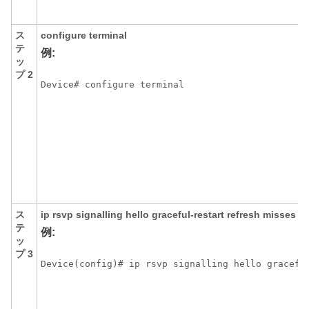
ス
configure
terminal
テ
例:
ッ
プ 2
Device# configure terminal
ス
ip
rsvp
signalling
hello
graceful-restart
refresh
misses
ms
テ
例:
ッ
プ 3
Device(config)# ip rsvp signalling hello gracefu