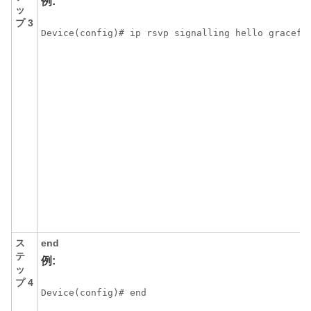
例:
ッ
プ 3
Device(config)# ip rsvp signalling hello gracefu
ス
end
テ
例:
ッ
プ 4
Device(config)# end