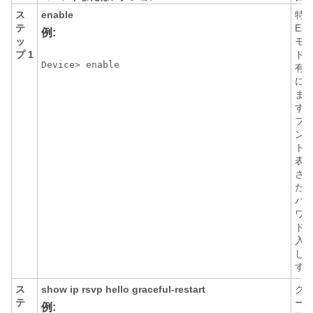
ス
enable
特
テ
EX
例:
ッ
モ
プ 1
ド
Device> enable
有
に
ま
す
プ
ン
ト
表
さ
た
パ
ワ
ド
入
し
す
ス
show
ip
rsvp
hello
graceful-restart
グ
テ
ー
例: