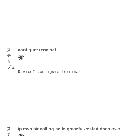
ス
configure
terminal
テ
例:
ッ
プ 2
Device# configure terminal
ス
ip
rsvp
signalling
hello
graceful-restart
dscp
num
テ