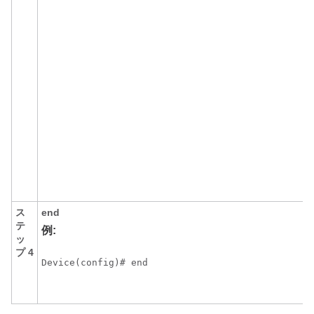
ス
end
テ
例:
ッ
プ 4
Device(config)# end