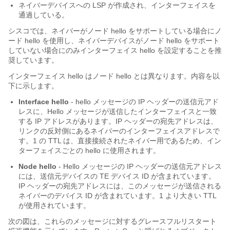
ネイバーデバイスへの LSP が作成され、インターフェイスを
通過している。
シスコでは、ネイバーがノード hello をサポートしている場合にノ
ード hello を使用し、ネイバーデバイスがノード hello をサポート
していない場合にのみインターフェイス hello を設定することを推
奨しています。
インターフェイス hello はノード hello とは異なります。内容を以
下に示します。
Interface
hello
- hello メッセージの IP ヘッダーの送信元アド
レスに、Hello メッセージが送信したインターフェイスと一致
する IP アドレスがあります。IP ヘッダーの宛先アドレスは、
リンクの反対側にあるネイバーのインターフェイスアドレスで
す。1 の TTL は、直接接続されたネイバー用であるため、イン
ターフェイスごとの hello に使用されます。
Node
hello
- Hello メッセージの IP ヘッダーの送信元アドレス
には、送信元デバイスの TE デバイス ID が含まれています。
IP ヘッダーの宛先アドレスには、このメッセージが送信される
ネイバーのデバイス ID が含まれています。1 より大きい TTL
が使用されています。
次の図は、これらのメッセージに対するグレースフルリスタート