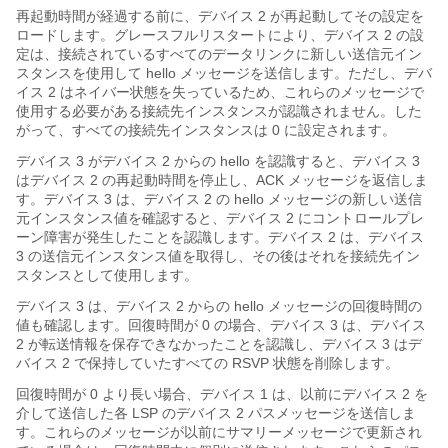
再起動時間が経過する前に、デバイス 2 が再起動してその設定を
ロードします。グレースフルリスタートにより、デバイス 2 の設
定は、接続されているすべてのデータリンクに新しい送信元イン
スタンスを使用して hello メッセージを送信します。ただし、デバ
イス 2 はネイバー状態を失っているため、これらのメッセージで
使用する必要がある接続先インスタンスが認識されません。した
がって、すべての接続先インスタンスは 0 に設定されます。
デバイス 3 がデバイス 2 からの hello を認識すると、デバイス 3
はデバイス 2 の再起動時間を停止し、ACK メッセージを返信しま
す。デバイス 3 は、デバイス 2 の hello メッセージの新しい送信
元インスタンス値を確認すると、デバイス 2 にコントロールプレ
ーン障害が発生したことを認識します。デバイス 2 は、デバイス
3 の送信元インスタンス値を取得し、その後はそれを接続先イン
スタンスとして使用します。
デバイス 3 は、デバイス 2 からの hello メッセージの回復時間の
値も確認します。回復時間が 0 の場合、デバイス 3 は、デバイス
2 が転送情報を保存できなかったことを認識し、デバイス 3 はデ
バイス 2 で保持していたすべての RSVP 状態を削除します。
回復時間が 0 より長い場合、デバイス 1 は、以前にデバイス 2 を
介して送信した各 LSP のデバイス 2 パスメッセージを送信しま
す。これらのメッセージが以前にサマリーメッセージで更新され