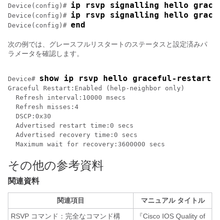
ip rsvp signalling hello grace
Device(config)# 
ip rsvp signalling hello grace
Device(config)# 
end
Device(config)# 
次の例では、グレースフルリスタートのステータスと設定済みパ
ラメータを確認します。
show ip rsvp hello graceful-restart
Device# 
Graceful Restart:Enabled (help-neighbor only)

  Refresh interval:10000 msecs

  Refresh misses:4

  DSCP:0x30

  Advertised restart time:0 secs

  Advertised recovery time:0 secs

  Maximum wait for recovery:3600000 secs
その他の参考資料
関連資料
関連項目
マニュアル タイトル
RSVP コマンド：完全なコマンド構
『Cisco IOS Quality of