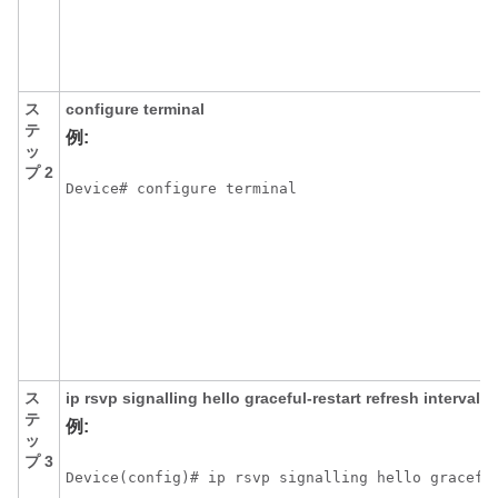
ス
configure
terminal
テ
例:
ッ
プ 2
Device# configure terminal
ス
ip
rsvp
signalling
hello
graceful-restart
refresh
interval
i
テ
例:
ッ
プ 3
Device(config)# ip rsvp signalling hello gracefu