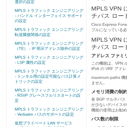
選択の設定
MPLS VPN
MPLS トラフィック エンジニアリング
チパス ロー
- バンドル インターフェイス サポート
の設定
Cisco Expres
MPLS トラフィック エンジニアリング
ブルになっている必
転送隣接関係の設定
MPLS VPN
MPLS トラフィック エンジニアリング
チパス ロー
（TE）：IP 明示アドレス除外の設定
アドレス ファミ
MPLS トラフィック エンジニアリング
- LSP 属性の設定
この機能は、VPN 
IPv6 の VRF 
MPLS トラフィック エンジニアリング
- トンネル用の設定可能なパス計算メ
maximum-pat
トリックの設定
ません。
MPLS トラフィック エンジニアリング
メモリ消費の制
- RSVP グレースフルリスタートの設
各 BGP マルチ
定
が少ないデバイスや
MPLS トラフィック エンジニアリング
機能の使用はお勧め
- Verbatim パスのサポートの設定
パス数の制限
仮想プライベート LAN サービス