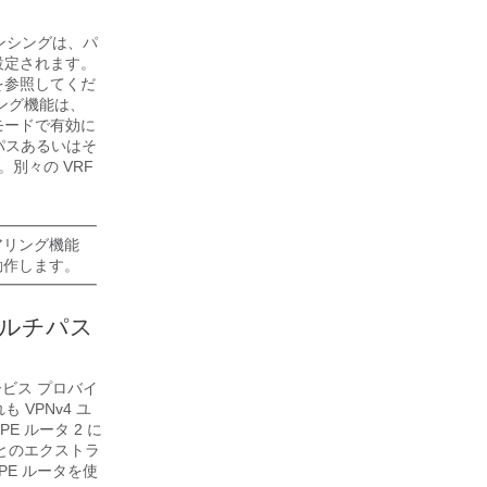
ランシングは、パ
設定されます。
を参照してくだ
アリング機能は、
 モードで有効に
 パスあるいはそ
別々の VRF
ェアリング機能
動作します。
のマルチパス
ービス プロバイ
 VPNv4 ユ
E ルータ 2 に
 とのエクストラ
PE ルータを使