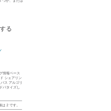
2 つか、または
対する
グ
ング情報ベース
ド シェアリン
良パス アルゴリ
アドバタイズし
は 2 です。