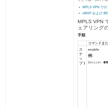
MPLS VPN 
eBGP および 
MPLS VP
ェアリング
手順
コマンドま
ス
enable
テ
例:
ッ
e
Device> 
プ 1