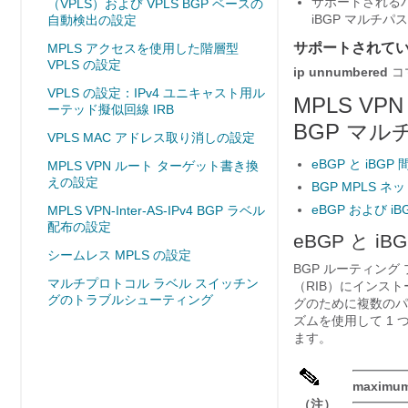
サポートされるパ
（VPLS）および VPLS BGP ベースの
iBGP マルチパ
自動検出の設定
サポートされて
MPLS アクセスを使用した階層型
VPLS の設定
ip unnumbered
コ
VPLS の設定：IPv4 ユニキャスト用ル
MPLS VP
ーテッド擬似回線 IRB
BGP マ
VPLS MAC アドレス取り消しの設定
eBGP と iB
MPLS VPN ルート ターゲット書き換
えの設定
BGP MPLS 
eBGP および 
MPLS VPN-Inter-AS-IPv4 BGP ラベル
配布の設定
eBGP と 
シームレス MPLS の設定
BGP ルーティン
マルチプロトコル ラベル スイッチン
（RIB）にインス
グのトラブルシューティング
グのために複数のパス
ズムを使用して 1
ます。
maximum
（注）