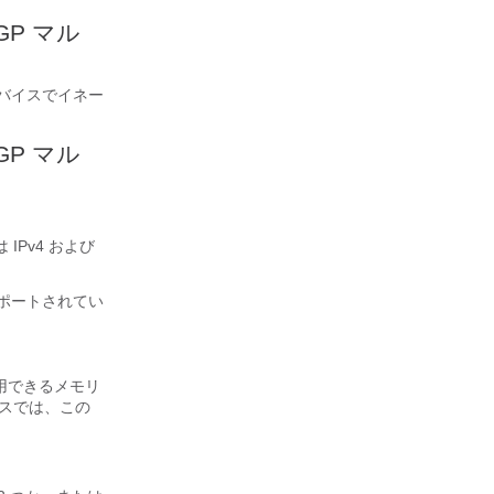
GP マル
のでデバイスでイネー
GP マル
IPv4 および
はサポートされてい
使用できるメモリ
イスでは、この