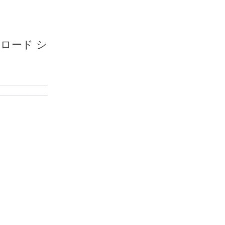
 ロード シ
目的
特権
EXEC モ
ードを有
効にしま
す。
パスワ
ードを
入力し
ます
（要求
された
場
合）。