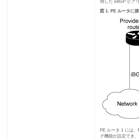
用した eBGP ピ
図 1.
PE ルータに
PE ルータ 1 には、
グ機能が設定でき、こ