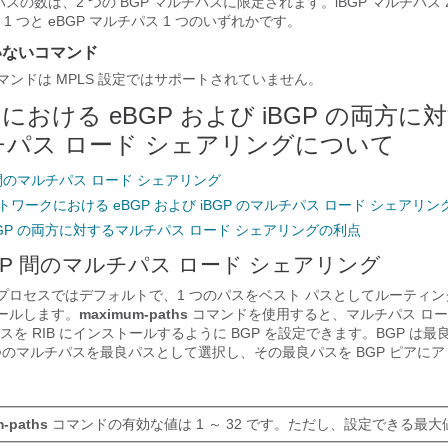
スの数は、2 つの BGP マルチパスに限定されます。iBGP マルチパス 
ス 1 つと eBGP マルチパス 1 つのいずれかです。
いないコマンド
マンドは MPLS 設定ではサポートされていません。
N における eBGP および iBGP の両方に
ルチパス ロード シェアリングについて
GP 間のマルチパス ロード シェアリング
ネットワークにおける eBGP および iBGP のマルチパス ロード シェアリン
iBGP の両方に対するマルチパス ロード シェアリングの利点
iBGP 間のマルチパス ロード シェアリング
グ プロセスではデフォルトで、1 つのパスをベスト パスとしてルーティ
トールします。
maximum-paths
コマンドを使用すると、マルチパス ロー
を RIB にインストールするように BGP を設定できます。BGP は最
 つのマルチパスを最良パスとして選択し、その最良パスを BGP ピアに
-paths
コマンドの有効な値は 1 ～ 32 です。ただし、設定できる最大値