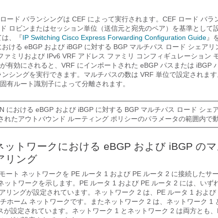
ード バランシングは CEF によって実行されます。CEF ロード バ
ド ロビンまたはセッション単位（送信元と宛先のペア）を基準として
ては、『
IP Switching Cisco Express Forwarding Configuration Guide
』
 における eBGP および iBGP に対する BGP マルチパス ロード シェ
レスファミリおよび IPv6 VRF アドレス ファミリ コンフィギュレーション
有効にされると、VRF にインポートされた eBGP パスまたは iBGP
ランシングを実行できます。マルチパスの数は VRF 単位で設定されます。
固有ルート識別子によって分離されます。
VPN における eBGP および iBGP に対する BGP マルチパス ロード シ
されたアウトバウンド ルーティング ポリシーのパラメータの範囲内で
S ネットワークにおける eBGP および iBGP 
アリング
ート ネットワークを PE ルータ 1 および PE ルータ 2 に接続したサ
S ネットワークを示します。PE ルータ 1 および PE ルータ 2 には、いずれも
ピアリングが設定されています。ネットワーク 2 は、PE ルータ 1 および P
チホーム ネットワークです。またネットワーク 2 は、ネットワーク 1
ビスが設定されています。ネットワーク 1 とネットワーク 2 は両方とも、