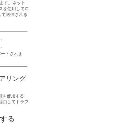
れます。ネット
 パスを使用してロ
として送信される
ん。
す。
ポートされま
ェアリング
グ機能を使用する
を経由してトラフ
対する