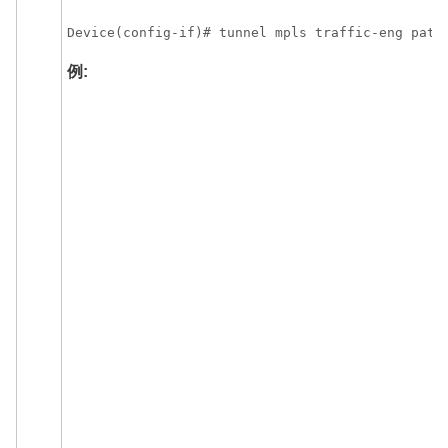
Device(config-if)# tunnel mpls traffic-eng path
例: