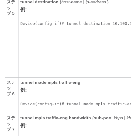
ステ
tunnel
destination
{
host-name
|
ip-address
}
ッ
例:
プ 5
Device(config-if)# tunnel destination 10.100.10
ステ
tunnel
mode
mpls
traffic-eng
ッ
例:
プ 6
Device(config-if)# tunnel mode mpls traffic-eng
ステ
tunnel
mpls
traffic-eng
bandwidth
{
sub-pool
kbps
|
kbps
ッ
例:
プ 7