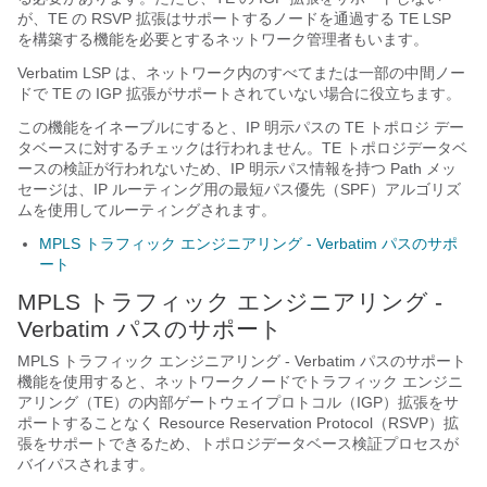
が、TE の RSVP 拡張はサポートするノードを通過する TE LSP
を構築する機能を必要とするネットワーク管理者もいます。
Verbatim LSP は、ネットワーク内のすべてまたは一部の中間ノー
ドで TE の IGP 拡張がサポートされていない場合に役立ちます。
この機能をイネーブルにすると、IP 明示パスの TE トポロジ デー
タベースに対するチェックは行われません。TE トポロジデータベ
ースの検証が行われないため、IP 明示パス情報を持つ Path メッ
セージは、IP ルーティング用の最短パス優先（SPF）アルゴリズ
ムを使用してルーティングされます。
MPLS トラフィック エンジニアリング - Verbatim パスのサポ
ート
MPLS トラフィック エンジニアリング -
Verbatim パスのサポート
MPLS トラフィック エンジニアリング - Verbatim パスのサポート
機能を使用すると、ネットワークノードでトラフィック エンジニ
アリング（TE）の内部ゲートウェイプロトコル（IGP）拡張をサ
ポートすることなく Resource Reservation Protocol（RSVP）拡
張をサポートできるため、トポロジデータベース検証プロセスが
バイパスされます。