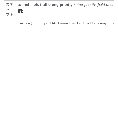
ステ
tunnel
mpls
traffic-eng
priority
setup-priority
[
hold-priority
ッ
例:
プ 9
Device(config-if)# tunnel mpls traffic-eng prio