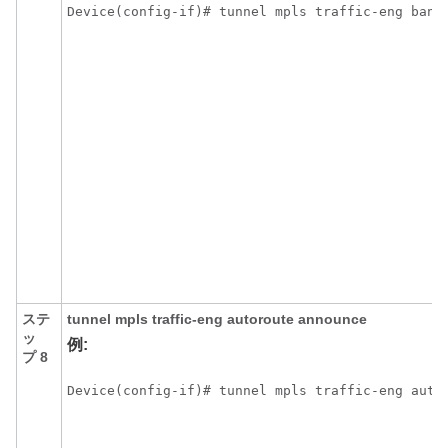
Device(config-if)# tunnel mpls traffic-eng band
ステ
tunnel
mpls
traffic-eng
autoroute
announce
ッ
例:
プ 8
Device(config-if)# tunnel mpls traffic-eng auto