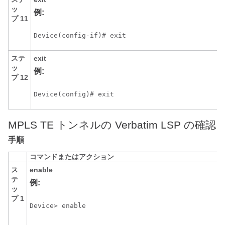
ッ
例:
プ 11
Device(config-if)# exit
ステ
exit
ッ
例:
プ 12
Device(config)# exit
MPLS TE トンネルの Verbatim LSP の確認
手順
コマンドまたはアクション
ス
enable
テ
E
例:
ッ
プ 1
Device> enable