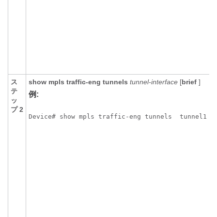
ス
show
mpls
traffic-eng
tunnels
tunnel-interface
[
brief
]
テ
例:
ッ
プ 2
Device# show mpls traffic-eng tunnels
tunnel1
v