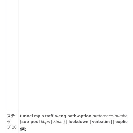
ステ
tunnel
mpls
traffic-eng
path-option
preference-number
{
ッ
{
sub-pool
kbps
|
kbps
}
|
lockdown
|
verbatim
] |
explicit
{
プ 10
例: