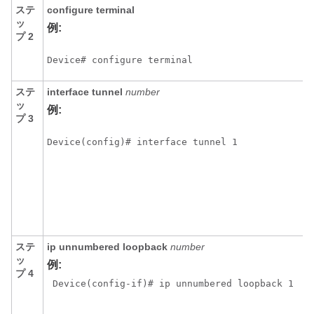
ステ
configure
terminal
ッ
例:
プ 2
Device# configure terminal
ステ
interface
tunnel
number
ッ
例:
プ 3
Device(config)# interface tunnel 1
ステ
ip
unnumbered
loopback
number
ッ
例:
プ 4
 Device(config-if)# ip unnumbered loopback 1