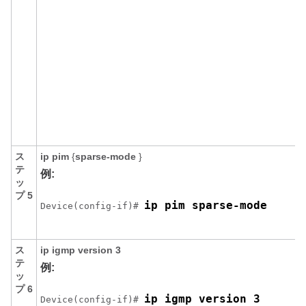
ス
ip pim
{
sparse-mode
}
テ
例:
ッ
プ 5
ip pim sparse-mode
Device(config-if)# 
ス
ip igmp version 3
テ
例:
ッ
プ 6
ip igmp version 3
Device(config-if)# 