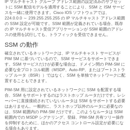
IP マルチキャスト グループ アドレス範囲の設定済みのサブセッ
トに SSM 配信モデルを適用することにより、SSM と ISM サービ
スを一緒に使用できます。Cisco IOS ソフトウェアでは、
224.0.0.0 ～ 239.255.255.255 の IP マルチキャスト アドレス範囲
の SSM 設定が可能です。SSM 範囲が定義されている場合、既存
の IP マルチキャスト受信アプリケーションが SSM 範囲のアドレ
スの使用を試行しても、トラフィックを受信できません。
SSM の動作
確立されているネットワークは、IP マルチキャスト サービスが
PIM SM に基づいているので、SSM サービスをサポートできま
す。SSM サービスだけが必要な場合は、ドメイン間の PIM-SM に
必要な全プロトコル範囲（MSDP、Auto-RP、またはブートストラ
ップ ルータ（BSR））ではなく、SSM を単独でネットワークに配
置することもできます。
PIM-SM 用に設定されているネットワークに SSM を配置する場
合、SSM をサポートするのはラストホップ ルータだけです。レシ
ーバーに直接接続されていないルータは SSM をサポートする必要
はありません。一般的に、ラストホップ以外のルータに必要なの
は、SSM 範囲内の PIM-SM だけです。このようなルータは SSM
範囲内での MSDP シグナリング、登録、PIM-SM 共有ツリー操作
を抑制するために、ほかのアクセス コントロール設定が必要にな
る場合もあります。