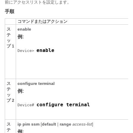
前にアクセスリストを設定します。
手順
コマンドまたはアクション
ス
enable
テ
例:
ッ
プ 1
enable
Device> 
ス
configure
terminal
テ
例:
ッ
プ 2
configure terminal
Device# 
ス
ip pim ssm
[
default
|
range
access-list
]
テ
例: