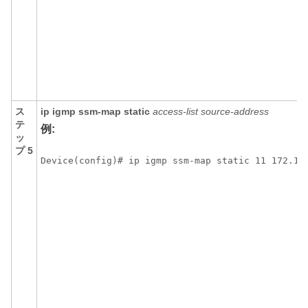
ス
ip
igmp
ssm-map
static
access-list
source-address
テ
例:
ッ
プ 5
Device(config)# ip igmp ssm-map static 11 172.16