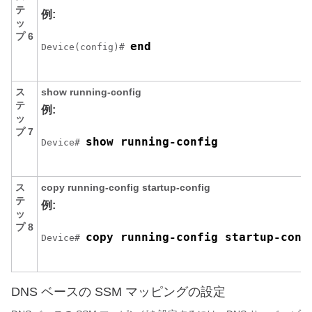
テ
例:
ッ
プ 6
end
Device(config)# 
ス
show running-config
テ
例:
ッ
プ 7
show running-config
Device# 
ス
copy running-config startup-config
テ
例:
ッ
プ 8
copy running-config startup-conf
Device# 
DNS ベースの SSM マッピングの設定