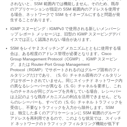
されないと、SSM 範囲内では機能しません。そのため、既存
のアプリケーションが指定の SSM 範囲内のアドレスを使用す
る場合、ネットワークで SSM をイネーブルにすると問題が発
生することがあります。
IGMP スヌーピング：IGMPv3 で使用される新しいメンバーシ
ップ レポート メッセージは、旧型の IGMP スヌーピングデバ
イスでは正しく認識されない場合があります。
SSM をレイヤ 2 スイッチング メカニズムとともに使用する場
合は、ある程度のアドレス管理が必要となります。Cisco
Group Management Protocol（CGMP）、IGMP スヌーピン
グ、または Router-Port Group Management
Protocol（RGMP）でサポートされるのはグループ固有のフィ
ルタリングだけであり、（S, G）チャネル固有のフィルタリン
グはサポートされていません。同じスイッチド ネットワーク内
の異なるレシーバーが異なる（S, G）チャネルを要求し、これ
らのチャネルが同じグループを共有している場合、レシーバー
は上記のような既存メカニズムの利点を活用できません。どち
らのレシーバーも、すべての（S, G）チャネル トラフィックを
受信し、不要なトラフィックを入力から除外します。SSM
は、独立した多くのアプリケーションに SSM 範囲のグループ
アドレスを再利用できるので、このような状況では、スイッチ
ド ネットワークのトラフィック フィルタリング機能が低下す