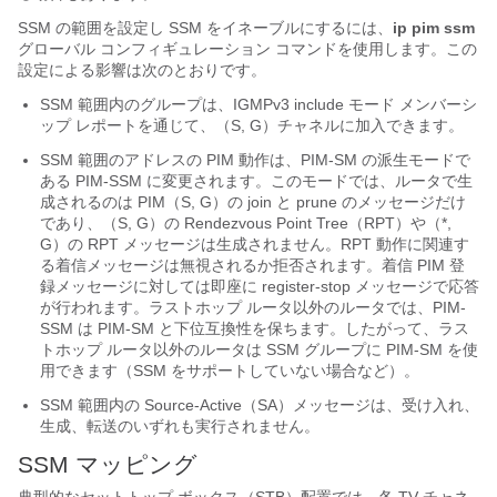
SSM の範囲を設定し SSM をイネーブルにするには、
ip pim ssm
グローバル コンフィギュレーション コマンドを使用します。この
設定による影響は次のとおりです。
SSM 範囲内のグループは、IGMPv3 include モード メンバーシ
ップ レポートを通じて、（S, G）チャネルに加入できます。
SSM 範囲のアドレスの PIM 動作は、PIM-SM の派生モードで
ある PIM-SSM に変更されます。このモードでは、ルータで生
成されるのは PIM（S, G）の join と prune のメッセージだけ
であり、（S, G）の Rendezvous Point Tree（RPT）や（*,
G）の RPT メッセージは生成されません。RPT 動作に関連す
る着信メッセージは無視されるか拒否されます。着信 PIM 登
録メッセージに対しては即座に register-stop メッセージで応答
が行われます。ラストホップ ルータ以外のルータでは、PIM-
SSM は PIM-SM と下位互換性を保ちます。したがって、ラス
トホップ ルータ以外のルータは SSM グループに PIM-SM を使
用できます（SSM をサポートしていない場合など）。
SSM 範囲内の Source-Active（SA）メッセージは、受け入れ、
生成、転送のいずれも実行されません。
SSM マッピング