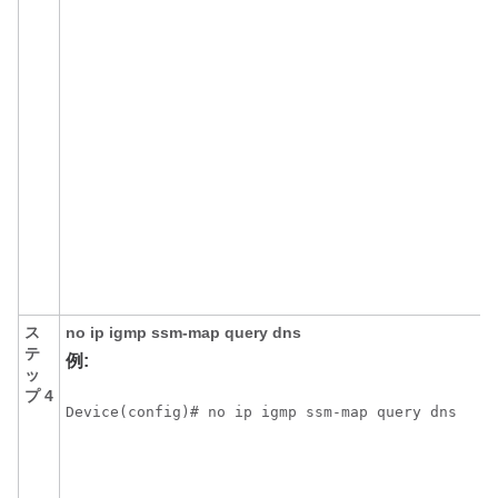
ス
no
ip
igmp
ssm-map
query
dns
テ
例:
ッ
プ 4
Device(config)# no ip igmp ssm-map query dns