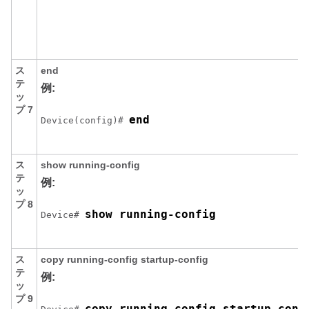
ス
end
テ
例:
ッ
プ 7
end
Device(config)# 
ス
show running-config
テ
例:
ッ
プ 8
show running-config
Device# 
ス
copy running-config startup-config
テ
例:
ッ
プ 9
copy running-config startup-conf