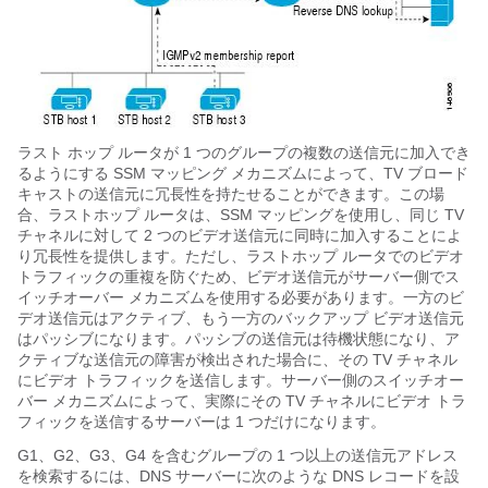
ラスト ホップ ルータが 1 つのグループの複数の送信元に加入でき
るようにする SSM マッピング メカニズムによって、TV ブロード
キャストの送信元に冗長性を持たせることができます。この場
合、ラストホップ ルータは、SSM マッピングを使用し、同じ TV
チャネルに対して 2 つのビデオ送信元に同時に加入することによ
り冗長性を提供します。ただし、ラストホップ ルータでのビデオ
トラフィックの重複を防ぐため、ビデオ送信元がサーバー側でス
イッチオーバー メカニズムを使用する必要があります。一方のビ
デオ送信元はアクティブ、もう一方のバックアップ ビデオ送信元
はパッシブになります。パッシブの送信元は待機状態になり、ア
クティブな送信元の障害が検出された場合に、その TV チャネル
にビデオ トラフィックを送信します。サーバー側のスイッチオー
バー メカニズムによって、実際にその TV チャネルにビデオ トラ
フィックを送信するサーバーは 1 つだけになります。
G1、G2、G3、G4 を含むグループの 1 つ以上の送信元アドレス
を検索するには、DNS サーバーに次のような DNS レコードを設