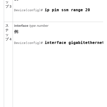
ッ
プ 3
ip pim ssm range 20
Device(config)# 
ス
interface
type number
テ
例:
ッ
プ 4
interface gigabitethernet 
Device(config)# 