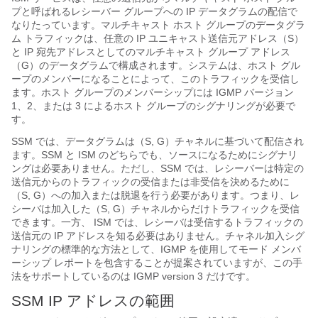
プと呼ばれるレシーバー グループへの IP データグラムの配信で
なりたっています。マルチキャスト ホスト グループのデータグラ
ム トラフィックは、任意の IP ユニキャスト送信元アドレス（S）
と IP 宛先アドレスとしてのマルチキャスト グループ アドレス
（G）のデータグラムで構成されます。システムは、ホスト グル
ープのメンバーになることによって、このトラフィックを受信し
ます。ホスト グループのメンバーシップには IGMP バージョン
1、2、または 3 によるホスト グループのシグナリングが必要で
す。
SSM では、データグラムは（S, G）チャネルに基づいて配信され
ます。SSM と ISM のどちらでも、ソースになるためにシグナリ
ングは必要ありません。ただし、SSM では、レシーバーは特定の
送信元からのトラフィックの受信または非受信を決めるために
（S, G）への加入または脱退を行う必要があります。つまり、レ
シーバは加入した（S, G）チャネルからだけトラフィックを受信
できます。一方、 ISM では、レシーバは受信するトラフィックの
送信元の IP アドレスを知る必要はありません。チャネル加入シグ
ナリングの標準的な方法として、IGMP を使用してモード メンバ
ーシップ レポートを包含することが提案されていますが、この手
法をサポートしているのは IGMP version 3 だけです。
SSM IP アドレスの範囲