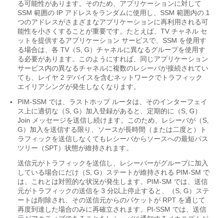
る可能性があります。そのため、アプリケーションに対して
SSM 範囲の IP アドレスをランダムに使用し、SSM 範囲内の 1
つのアドレスがさまざまなアプリケーションに再利用される可
能性を小さくすることが重要です。たとえば、TV チャネル セ
ットを提供するアプリケーション サービスで、SSM を使用す
る場合は、各 TV（S, G）チャネルに異なるグループを使用す
る必要があります。このようにすれば、同じアプリケーション
サービス内の異なるチャネルに複数のレシーバが接続されてい
ても、レイヤ 2 デバイスを含むネットワークでトラフィック
エイリアシングが発生しなくなります。
PIM-SSM では、ラストホップ ルータは、そのインターフェイ
ス上に適切な（S, G）加入登録があると、定期的に（S, G）
Join メッセージを送信し続けます。このため、レシーバが（S,
G）加入を送信する限り、ソースが長時間（または二度と）ト
ラフィックを送信しなくてもレシーバからソースへの最短パス
ツリー（SPT）状態が維持されます。
送信元がトラフィックを送信し、レシーバーがグループに加入
している場合にだけ（S, G）ステートが維持される PIM-SM で
は、これとは対照的な状況が発生します。PIM-SM では、送信
元がトラフィックの送信を 3 分以上停止すると、（S, G）ステ
ートは削除され、その送信元からのパケットが RPT を通じて
再度到達した場合のみに再確立されます。PI-SSM では、送信