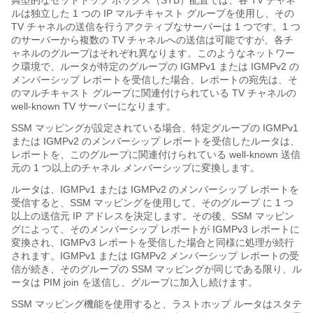
典型的なセットトップ ボックス（STB）配置では、各 TV チャネ
ルは独立した 1 つの IP マルチキャスト グループを使用し、その
TV チャネルの送信を行うアクティブなサーバーは 1 つです。1 つ
のサーバーから複数の TV チャネルへの送信は可能ですが、各チ
ャネルのグループはそれぞれ異なります。このようなネットワー
ク環境で、ルータが特定のグループの IGMPv1 または IGMPv2 の
メンバーシップ レポートを受信した場合、レポートの宛先は、そ
のマルチキャスト グループに関連付けられている TV チャネルの
well-known TV サーバーになります。
SSM マッピングが設定されている場合、特定グループの IGMPv1
または IGMPv2 のメンバーシップ レポートを受信したルータは、
レポートを、このグループに関連付けられている well-known 送信
元の 1 つ以上のチャネル メンバーシップに変換します。
ルータは、IGMPv1 または IGMPv2 のメンバーシップ レポートを
受信すると、SSM マッピングを使用して、そのグループ に 1 つ
以上の送信元 IP アドレスを決定します。その後、SSM マッピン
グによって、そのメンバーシップ レポートが IGMPv3 レポートに
変換され、IGMPv3 レポートを受信した場合と同様に処理が続行
されます。IGMPv1 または IGMPv2 メンバーシップ レポートの受
信が続き、そのグループの SSM マッピングが同じである限り、ル
ータは PIM join を送信し、グループに加入し続けます。
SSM マッピング機能を使用すると、ラストホップ ルータはスタテ