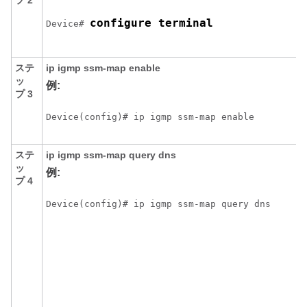
プ 2
configure terminal
Device# 
ステ
ip
igmp
ssm-map
enable
ッ
例:
プ 3
Device(config)# ip igmp ssm-map enable
ステ
ip
igmp
ssm-map
query
dns
ッ
例:
プ 4
Device(config)# ip igmp ssm-map query dns