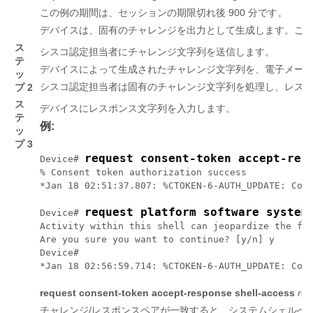
この例の期間は、セッションの期限切れ後 900 分です。
デバイスは、固有のチャレンジを出力として生成します。このチャ
ス
シスコ認定担当者にチャレンジ文字列を送信します。
テ
デバイスによって生成されたチャレンジ文字列を、電子メー
ッ
シスコ認定担当者は固有のチャレンジ文字列を処理し、レスポン
プ 2
ス
デバイスにレスポンス文字列を入力します。
テ
例:
ッ
プ 3
request consent-token accept-res
Device# 
% Consent token authorization success

*Jan 18 02:51:37.807: %CTOKEN-6-AUTH_UPDATE: Cons
request platform software system
Device# 
Activity within this shell can jeopardize the fun
Are you sure you want to continue? [y/n] y

Device#

request consent-token accept-response shell-access
res
チャレンジ/レスポンスペアが一致すると、システムシェルへの