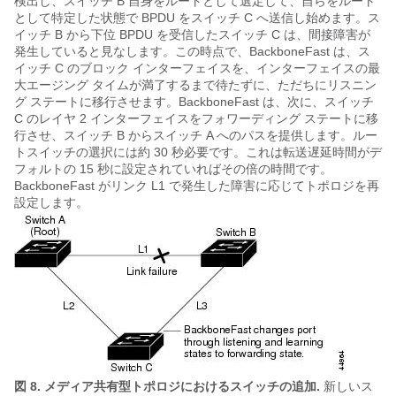
検出し、スイッチ B 自身をルートとして選定して、自らをルート
として特定した状態で BPDU をスイッチ C へ送信し始めます。ス
イッチ B から下位 BPDU を受信したスイッチ C は、間接障害が
発生していると見なします。この時点で、BackboneFast は、ス
イッチ C のブロック インターフェイスを、インターフェイスの最
大エージング タイムが満了するまで待たずに、ただちにリスニン
グ ステートに移行させます。BackboneFast は、次に、スイッチ
C のレイヤ 2 インターフェイスをフォワーディング ステートに移
行させ、スイッチ B からスイッチ A へのパスを提供します。ルー
トスイッチの選択には約 30 秒必要です。これは転送遅延時間がデ
フォルトの 15 秒に設定されていればその倍の時間です。
BackboneFast がリンク L1 で発生した障害に応じてトポロジを再
設定します。
図 8.
メディア共有型トポロジにおけるスイッチの追加.
新しいス