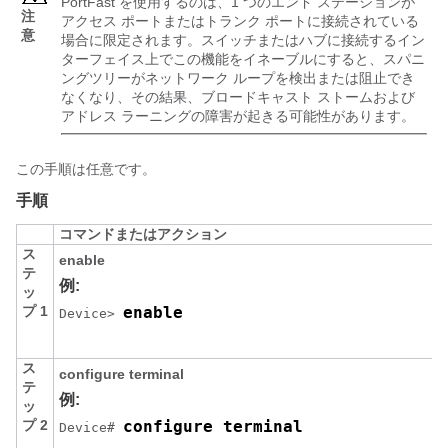
PortFast を使用するのは、1 つのエンド ステーションが
注
アクセス ポートまたはトランク ポートに接続されている
意
場合に限定されます。スイッチまたはハブに接続するイン
ターフェイス上でこの機能をイネーブルにすると、スパニ
ングツリーがネットワーク ループを検出または阻止でき
なくなり、その結果、ブロードキャスト ストームおよび
アドレス ラーニングの障害が起きる可能性があります。
この手順は任意です。
手順
コマンドまたはアクション
ス
enable
テ
例:
ッ
プ 1
enable
Device> 
ス
configure
terminal
テ
例:
ッ
プ 2
configure terminal
Device# 