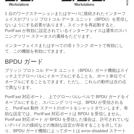
1 台のワークステーションまたはサーバに接続されたインターフ
ェイスがブリッジ プロトコル データ ユニット（BPDU）を受信し
ないようにする必要があります。スイッチを再起動すると、
PortFast が有効に設定されているインターフェイスは通常のスパ
ニングツリー ステータスの遷移をたどります。
インターフェイスまたはすべての非トランク ポートで有効にし
て、この機能を有効にできます。
BPDU ガード
ブリッジ プロトコル データ ユニット（BPDU）ガード機能はスイ
ッチ上でグローバルにイネーブルにすることも、ポート単位でイ
ネーブルにすることもできます。ただし、これらの動作は次の点
で異なります。
PortFast 対応ポート、
上でグローバルレベルで BPDU ガードをイ
ネーブルにすると、スパニング ツリーは、BPDU が受信される
と、
PortFast 動作
ステートのポートをシャットダウンします。有
効な設定では、
PortFast 対応ポート
は BPDU を受信しません。
PortFast 対応ポート
が BPDU を受信した場合は、許可されていな
いデバイスの接続などの無効な設定が存在することを示してお
り、BPDU ガード機能によってポートは error-disabled ステート