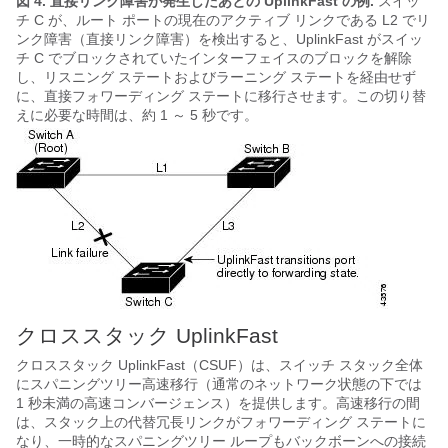
図 4.
直接リンク障害が発生したあとの UplinkFast の例.
スイッ
チ C が、ルート ポートの現在のアクティブ リンクである L2 でリ
ンク障害（直接リンク障害）を検出すると、UplinkFast がスイッ
チ C でブロックされていたインターフェイスのブロックを解除
し、リスニング ステートおよびラーニング ステートを経由せず
に、直接フォワーディング ステートに移行させます。この切り替
えに必要な時間は、約 1 ～ 5 秒です。
クロススタック UplinkFast
クロススタック UplinkFast（CSUF）は、スイッチ スタック全体
にスパニングツリー高速移行（通常のネットワーク状態の下では
1 秒未満の高速コンバージェンス）を提供します。高速移行の間
は、スタック上の代替冗長リンクがフォワーディング ステートに
なり、一時的なスパニングツリー ループもバックボーンへの接続