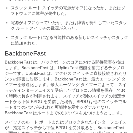
スタック ルート スイッチの電源がオフになったか、またはソ
フトウェアに障害が発生した。
電源がオフになっていたか、または障害が発生していたスタッ
ク ルート スイッチの電源が入った。
スタック ルートになる可能性のある新しいスイッチがスタック
に追加された。
BackboneFast
BackboneFast は、バックボーンのコアにおける間接障害を検出
します。BackboneFast は、UplinkFast 機能を補完するテクノロ
ジーです。UplinkFast は、アクセス スイッチに直接接続されたリ
ンクの障害に対応します。BackboneFast は、最大エージング タ
イマーを最適化します。最大エージング タイマーによって、スイ
ッチがインターフェイスで受信したプロトコル情報を保存してお
く時間の長さが制御されます。スイッチが別のスイッチの指定ポ
ートから下位 BPDU を受信した場合、BPDU は他のスイッチでル
ートまでのパスが失われた可能性を示すシグナルとなり、
BackboneFast はルートまでの別のパスを見つけようとします。
スイッチのルート ポートまたはブロックされたインターフェイス
が、指定スイッチから下位 BPDU を受け取ると、BackboneFast