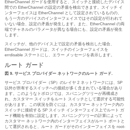
EtherChannel ガードを使用すると、スイッチと接続したデバイス
間での EtherChannel の設定の矛盾を検出できます。スイッチ イ
ンターフェイスは EtherChannel として設定されているものの、
もう一方のデバイスのインターフェイスではその設定が行われて
いない場合、設定の矛盾が発生します。また、EtherChannel の両
端でチャネルのパラメータが異なる場合にも、設定の矛盾が発生
します。
スイッチが、他のデバイス上で設定の矛盾を検出した場合、
EtherChannel ガードは、スイッチのインターフェイスを
errdisable ステートにし、エラー メッセージを表示します。
ルート ガード
図 9.
サービス プロバイダー ネットワークのルート ガード.
サービス プロバイダー（SP）のレイヤ 2 ネットワークには、SP
以外が所有するスイッチへの接続が多く含まれている場合があり
ます。このようなトポロジでは、スパニングツリーが再構成さ
れ、カスタマー スイッチをルート スイッチとして選択する可能性
があります。この状況を防ぐには、カスタマー ネットワーク内の
スイッチに接続する SP スイッチ インターフェイス上でルート ガ
ード機能を有効に設定します。スパニングツリーの計算によって
カスタマー ネットワーク内のインターフェイスがルート ポートと
して選択されると、ルート ガードがそのインターフェイスを root-