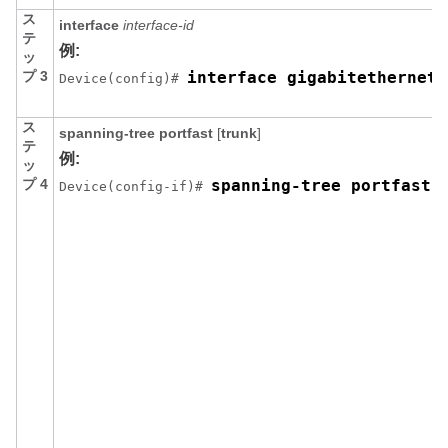
ス
interface
interface-id
テ
例:
ッ
プ 3
interface gigabitethernet 
Device(config)# 
ス
spanning-tree portfast
[
trunk
]
テ
例:
ッ
プ 4
spanning-tree portfast 
Device(config-if)# 