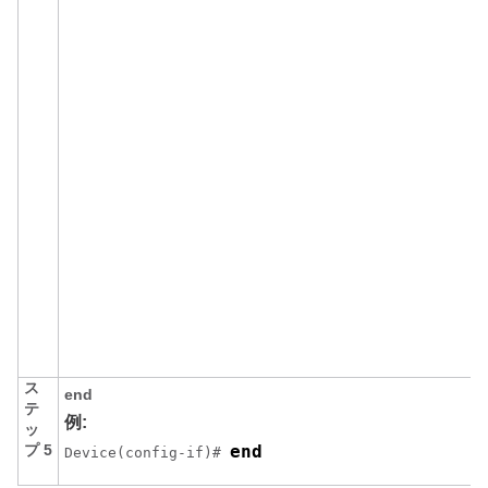
ス
end
テ
例:
ッ
プ 5
end
Device(config-if)# 