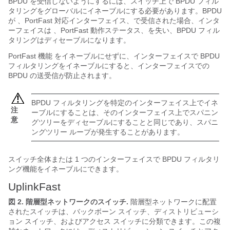
BPDU を受信しないようにするには、スイッチ上で BPDU フィル
タリングをグローバルにイネーブルにする必要があります。BPDU
が 、
PortFast 対応インターフェイス
、で受信された場合、インタ
ーフェイスは 、
PortFast 動作ステータス
、を失い、BPDU フィル
タリングはディセーブルになります。
PortFast 機能
をイネーブルにせずに、インターフェイスで BPDU
フィルタリングをイネーブルにすると、インターフェイスでの
BPDU の送受信が防止されます。
BPDU フィルタリングを特定のインターフェイス上でイネ
注
ーブルにすることは、そのインターフェイス上でスパニン
意
グツリーをディセーブルにすることと同じであり、スパニ
ングツリー ループが発生することがあります。
スイッチ全体または 1 つのインターフェイスで BPDU フィルタリ
ング機能をイネーブルにできます。
UplinkFast
図 2.
階層型ネットワークのスイッチ.
階層型ネットワークに配置
されたスイッチは、バックボーン スイッチ、ディストリビューシ
ョン スイッチ、およびアクセス スイッチに分類できます。この複