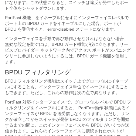
になります。この状態になると、スイッチは違反が発生したポー
ト全体をシャットダウンします。
PortFast 機能、
をイネーブルにせずにインターフェイスレベルで
ポート上の BPDU ガードをイネーブルにした場合、ポートが
BPDU を受信すると、error-disabled ステートになります。
インターフェイスを手動で再び動作させなければならない場合、
無効な設定を防ぐには、BPDU ガード機能が役に立ちます。サー
ビスプロバイダー ネットワーク内でアクセス ポートがスパニング
ツリーに参加しないようにするには、BPDU ガード機能を使用し
ます。
BPDU フィルタリング
BPDU フィルタリング機能はスイッチ上でグローバルにイネーブ
ルにすることも、インターフェイス単位でイネーブルにすること
もできます。ただし、これらの動作は次の点で異なります。
PortFast 対応インターフェイス
で、グローバルレベルで BPDU フ
ィルタリングをイネーブルにすると、
PortFast動作
状態にあるイ
ンターフェイスが BPDU を送受信しなくなります。ただし、リン
クが確立してからスイッチが発信 BPDU のフィルタリングを開始
するまでの間に、このインターフェイスから BPDU がいくつか送
信されます。これらのインターフェイスに接続されたホストが