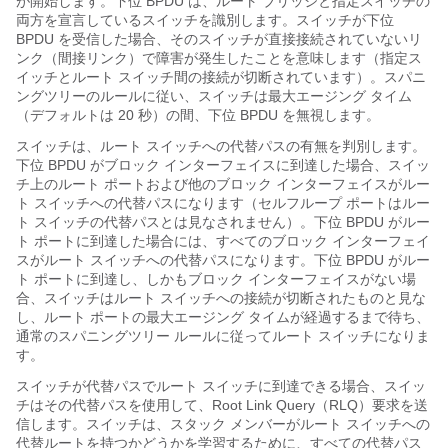
が開始します。下位 BPDU は、ルート ブリッジと指定スイッチの
両方を宣言しているスイッチを識別します。スイッチが下位
BPDU を受信した場合、そのスイッチが直接接続されていないリ
ンク（間接リンク）で障害が発生したことを意味します（指定ス
イッチとルート スイッチ間の接続が切断されています）。スパニ
ングツリーのルールに従い、スイッチは最大エージング タイム
（デフォルトは 20 秒）の間、下位 BPDU を無視します。
スイッチは、ルート スイッチへの代替パスの有無を判別します。
下位 BPDU がブロック インターフェイスに到達した場合、スイッ
チ上のルート ポートおよび他のブロック インターフェイスがルー
ト スイッチへの代替パスになります（セルフループ ポートはルー
ト スイッチの代替パスとは見なされません）。下位 BPDU がルー
ト ポートに到達した場合には、すべてのブロック インターフェイ
スがルート スイッチへの代替パスになります。下位 BPDU がルー
ト ポートに到達し、しかもブロック インターフェイスがない場
合、スイッチはルート スイッチへの接続が切断されたものと見な
し、ルート ポートの最大エージング タイムが経過するまで待ち、
通常のスパニングツリー ルールに従ってルート スイッチになりま
す。
スイッチが代替パスでルート スイッチに到達できる場合、スイッ
チはその代替パスを使用して、Root Link Query（RLQ）要求を送
信します。スイッチは、スタック メンバーがルート スイッチへの
代替ルートを持つかどうかを学習するために、すべての代替パス