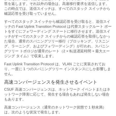
答を返します。それ以外の場合は、高速移行要求を送信します。
この時点では、送信スイッチは、すべてのスタック スイッチから
確認応答を受け取っていません。
すべてのスタック スイッチから確認応答を受け取ると、送信スイ
ッチの Fast Uplink Transition Protocol は代替スタックルート ポー
トをすぐにフォワーディング ステートに移行させます。送信スイ
ッチがすべてのスタック スイッチからの確認応答を取得しなかっ
た場合、通常のスパニングツリー移行（ブロッキング、リスニン
グ、ラーニング、およびフォワーディング）が行われ、スパニン
グツリー トポロジが通常のレート（2 × 転送遅延時間 + 最大エー
ジング タイム）で収束します。
Fast Uplink Transition Protocol は、VLAN ごとに実装されてお
り、一度に 1 つのスパニングツリー インスタンスにしか影響しま
せん。
高速コンバージェンスを発生させるイベント
CSUF 高速コンバージェンスは、ネットワーク イベントまたはネ
ットワーク障害に応じて、発生する場合もあれば発生しない場合
もあります。
高速コンバージェンス（通常のネットワーク状態で 1 秒未満）
は、次のような状況で発生します。