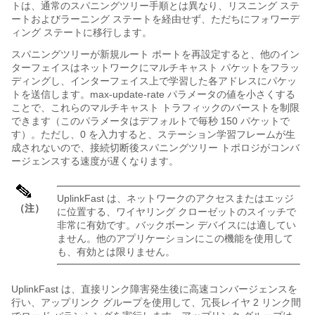
トは、通常のスパニングツリー手順とは異なり、リスニング ステ
ートおよびラーニング ステートを経由せず、ただちにフォワーデ
ィング ステートに移行します。
スパニングツリーが新規ルート ポートを再設定すると、他のイン
ターフェイスはネットワークにマルチキャスト パケットをフラッ
ディングし、インターフェイス上で学習した各アドレスにパケッ
トを送信します。max-update-rate パラメータの値を小さくする
ことで、これらのマルチキャスト トラフィックのバーストを制限
できます（このパラメータはデフォルトで毎秒 150 パケットで
す）。ただし、0 を入力すると、ステーション学習フレームが生
成されないので、接続切断後スパニングツリー トポロジがコンバ
ージェンスする速度が遅くなります。
UplinkFast は、ネットワークのアクセスまたはエッジ
（注）
に位置する、ワイヤリング クローゼットのスイッチで
非常に有効です。バックボーン デバイスには適してい
ません。他のアプリケーションにこの機能を使用して
も、有効とは限りません。
UplinkFast は、直接リンク障害発生後に高速コンバージェンスを
行い、アップリンク グループを使用して、冗長レイヤ 2 リンク間