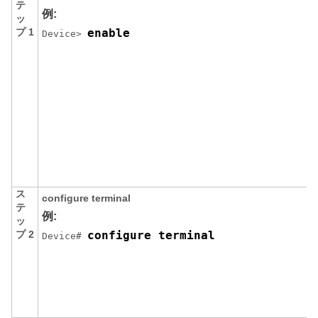
テ
例:
ッ
プ 1
enable
Device> 
ス
configure
terminal
テ
例:
ッ
プ 2
configure terminal
Device# 