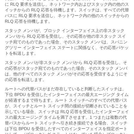
に RLQ 要求を送信し、ネットワーク内およびスタック内の他のス
イッチからの RLQ 応答を待機します。スイッチは、すべての代替
パスに RLQ 要求を送信し、ネットワーク内の他のスイッチからの
RLQ 応答を待機します。
スタック メンバが、ブロック インターフェイス上の非スタック
メンバから RLQ 応答を受信し、その応答が他の非スタック スイ
ッチ宛てのものであった場合、そのスタック メンバは、スパニン
グツリー インターフェイス ステートに関係なく、その応答パケッ
トを転送します。
スタック メンバが非スタック メンバから RLQ 応答を受信し、そ
の応答がスタック宛てのものであった場合、そのスタック メンバ
は、他のすべてのスタック メンバがその応答を受信するようにそ
の応答を転送します。
ルートへの代替パスがまだ存在していると判断したスイッチは、
下位 BPDU を受信したインターフェイスの最大エージング タイム
が経過するまで待ちます。ルート スイッチへのすべての代替パス
が、スイッチとルート スイッチ間の接続が切断されていることを
示している場合、スイッチは RLQ 応答を受信したインターフェイ
スの最大エージング タイムを満了させます。1 つまたは複数の代
替パスからルート スイッチへ引き続き接続できる場合、スイッチ
は下位 BPDU を受信したすべてのインターフェイスを指定ポート