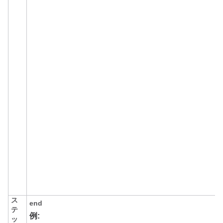
ス
end
テ
例:
ッ