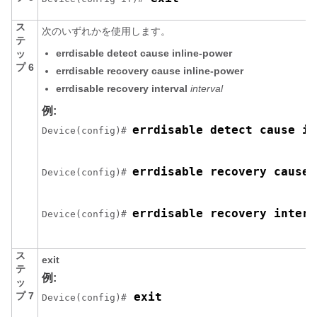
ス
次のいずれかを使用します。
テ
errdisable detect cause inline-power
ッ
プ 6
errdisable recovery cause inline-power
errdisable recovery interval
interval
例:
errdisable detect cause in
Device(config)# 
errdisable recovery cause 
Device(config)# 
errdisable recovery interv
Device(config)# 
ス
exit
テ
例:
ッ
プ 7
 exit
Device(config)#