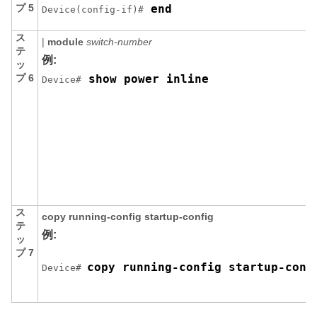
プ 5
 end
Device(config-if)#
ス
|
module
switch-number
テ
例:
ッ
プ 6
 show power inline 
Device#
ス
copy running-config startup-config
テ
例:
ッ
プ 7
copy running-config startup-conf
Device# 