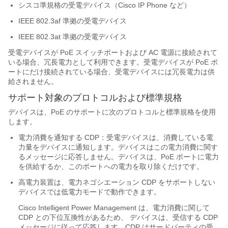
シスコ準規格の受電デバイス（Cisco IP Phone など）
IEEE 802.3af 準拠の受電デバイス
IEEE 802.3at 準拠の受電デバイス
受電デバイスが PoE スイッチポートおよび AC 電源に接続されて
いる場合、冗長電力として利用できます。受電デバイスが PoE ポ
ートにだけ接続されている場合、受電デバイスには冗長電力は供
給されません。
サポート対象のプロトコルおよび標準規格
デバイスは、PoE のサポートに次のプロトコルと標準規格を使用
します。
電力消費を通知する CDP：受電デバイスは、消費している電
力量をデバイスに通知します。デバイスはこの電力消費に関す
るメッセージに応答しません。デバイスは、PoE ポートに電力
を供給するか、このポートへの電力を取り除くだけです。
高電力装置は、電力ネゴシエーション CDP をサポートしない
デバイスでは低電力モードで動作できます。
Cisco Intelligent Power Management は、電力消費に関して
CDP との下位互換性があるため、 デバイスは、受信する CDP
メッセージに従って応答します。CDP はサードパーティの受