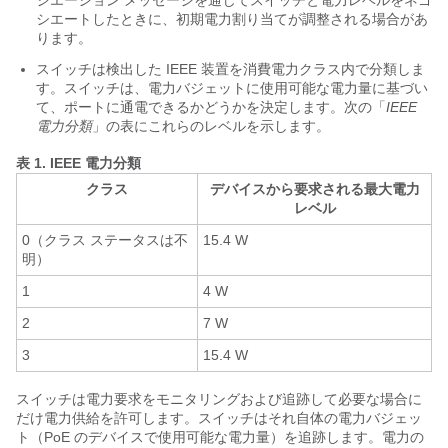
シエーション メッセージを通じてスイッチと電力レベルをネゴ
シエートしたときに、初期電力割り当てが調整される場合があ
ります。
スイッチは検出した IEEE 装置を消費電力クラス内で分類しま
す。スイッチは、電力バジェットに使用可能な電力量に基づい
て、ポートに通電できるかどうかを決定します。次の「
IEEE
電力分類
」の表にこれらのレベルを示します。
表 1.
IEEE 電力分類
クラス
デバイスから要求される最大電力
レベル
0（クラス ステータスは不
15.4 W
明）
1
4 W
2
7 W
3
15.4 W
スイッチは電力要求をモニタリングおよび追跡して必要な場合に
だけ電力供給を許可します。スイッチはそれ自体の電力バジェッ
ト（PoE のデバイスで使用可能な電力量）を追跡します。電力の