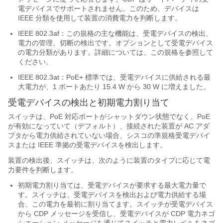
電デバイスでサポートされません。このため、デバイスは
IEEE 分類を使用して装置の消費電力を判断します。
IEEE 802.3af：この規格の主な機能は、受電デバイスの検出、
電力の管理、切断の検出です。オプションとして受電デバイス
の電力分類があります。詳細については、この規格を参照して
ください。
IEEE 802.3at：PoE+ 標準では、受電デバイスに供給される最
大電力が、1 ポートあたり 15.4 W から 30 W に増えました。
受電デバイスの検出と初期電力割り当て
スイッチは、PoE 対応ポートがシャットダウン状態でなく、PoE
が有効になっていて（デフォルト）、接続された装置が AC アダ
プタから電力供給されていない場合、シスコの準規格受電デバイ
スまたは IEEE 準拠の受電デバイスを検出します。
装置の検出後、スイッチは、次のように装置のタイプに応じて電
力要件を判断します。
初期電力割り当ては、受電デバイスが要求する最大電力量で
す。スイッチは、受電デバイスを検出および電力供給する場
合、この電力を最初に割り当てます。スイッチが受電デバイス
から CDP メッセージを受信し、受電デバイスが CDP 電力ネゴ