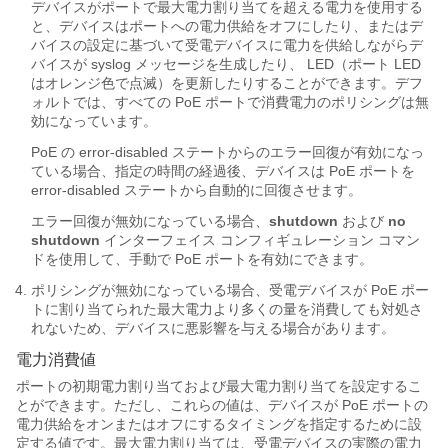
デバイスがポートで最大電力割り当てを超える電力を使用する
と、デバイスはポートへの電力供給をオフにしたり、またはデ
バイスの設定に基づいて受電デバイスに電力を供給しながらデ
バイスが syslog メッセージを生成
したり、 LED（ポート LED
はオレンジ色で点滅）を更新したり
することができます。デフ
ォルトでは、すべての PoE ポートで消費電力のポリシングは無
効になっています。
PoE の error-disabled ステートからのエラー回復が有効になっ
ている場合、指定の時間の経過後、デバイスは PoE ポートを
error-disabled ステートから自動的に回復させます。
エラー回復が無効になっている場合、
shutdown
および
no
shutdown
インターフェイス コンフィギュレーション コマン
ドを使用して、手動で PoE ポートを有効にできます。
ポリシングが無効になっている場合、受電デバイスが PoE ポー
トに割り当てられた最大電力より多くの量を消費しても対処さ
れないため、デバイスに悪影響を与える場合があります。
電力消費値
ポートの初期電力割り当ておよび最大電力割り当てを設定するこ
とができます。ただし、これらの値は、デバイスが PoE ポートの
電力供給をオンまたはオフにするタイミングを指定するために設
定する値です。最大電力割り当ては、受電デバイスの実際の電力