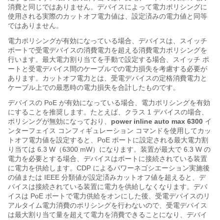
消費と同じではありません。デバイスによって電力ポリシングに
使用される実際のカットオフ電力値は、設定済みの電力値と同等
ではありません。
電力ポリシングが有効になっている場合、デバイスは、スイッチ
ポートで
受電デバイスの消費電力を超える消費電力ポリシングを
行います。最大電力割り当てを手動で設定する場合、スイッチ ポ
ートと受電デバイス間のケーブルでの電力損失を考慮する必要が
あります。カットオフ電力とは、受電デバイスの定格消費電力と
ケーブル上での最悪時の電力損失を合計したものです。
デバイスの PoE が有効になっている場合、電力ポリシングを有効
にすることを推奨します。たとえば、クラス 1 デバイスの場合、
ポリシングが無効になっており、
power inline auto max
6300
イ
ンターフェイス コンフィギュレーション コマンドを使用してカッ
トオフ電力値を設定すると、PoE ポートに設定される最大電力割
り当ては 6.3 W（6300 mW）になります。装置が最大で 6.3 W の
電力を必要とする場合、デバイスはポートに接続されている装置
に電力を供給します。CDP によるパワーネゴシエーション実施後
の値または IEEE 分類値が設定済みカットオフ値を超えると、デ
バイスは接続されている装置に電力を供給しなくなります。デバ
イスは PoE ポートで電力供給をオンにした後、受電デバイスのリ
アルタイム電力消費のポリシングを行わないので、受電デバイス
は最大割り当て量を超えて電力を消費できることになり、デバイ