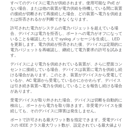
すべてのデバイスに電力が供給されます。使用可能な PoE が
ない場合、または他の装置が電力供給を待機している間に装置
の接続が切断されて再接続した場合、どの装置へ電力を供給ま
たは拒否されるかが判断できなくなります。
許可された電力がシステムの電力バジェットを超えている場
合、デバイスは電力を拒否し、ポートへの電力がオフになって
いることを確認したうえで syslog メッセージを生成し、LED
を更新します。
電力供給が拒否された後、デバイスは定期的に
電力バジェットを再確認し、継続して電力要求の許可を試みま
す。
デバイスにより電力を供給されている装置が、さらに壁面コン
セントに接続している場合、デバイスは装置に電力を供給し続
ける場合があります。このとき、装置がデバイスから受電して
いるか、AC 電源から受電しているかにかかわらず、デバイス
は引き続き装置へ電力を供給していることを報告し続ける場合
があります。
受電デバイスが取り外された場合、デバイスは切断を自動的に
検出し、ポートから電力を取り除きます。非受電デバイスを接
続しても、そのデバイスに障害は発生しません。
ポートで許可される最大ワット数を指定できます。受電デバイ
スの IEEE クラス最大ワット数が、設定されている最大値より