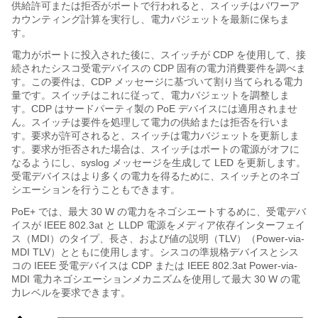
供給許可または拒否がポートで行われると、スイッチはパワーア
カウンティング計算を実行し、電力バジェットを最新に保ちま
す。
電力がポートに投入された後に、スイッチが CDP を使用して、接
続されたシスコ受電デバイスの CDP 固有の電力消費要件を調べま
す。この要件は、CDP メッセージに基づいて割り当てられる電力
量です。
スイッチはこれに従って、電力バジェットを調整しま
す。CDP はサードパーティ製の PoE デバイスには適用されませ
ん。スイッチは要件を処理して電力の供給または拒否を行いま
す。要求が許可されると、スイッチは電力バジェットを更新しま
す。要求が拒否された場合は、スイッチはポートの電源がオフに
なるようにし、
syslog メッセージを生成して LED を更新します
。
受電デバイスはより多くの電力を得るために、スイッチとのネゴ
シエーションを行うこともできます。
PoE+ では、最大 30 W の電力をネゴシエートするめに、受電デバ
イスが IEEE 802.3at と LLDP 電源をメディア依存インターフェイ
ス（MDI）のタイプ、長さ、および値の説明（TLV）（Power-via-
MDI TLV）とともに使用します。シスコの準規格デバイスとシス
コの IEEE 受電デバイスは CDP または IEEE 802.3at Power-via-
MDI 電力ネゴシエーションメカニズムを使用して最大 30 W の電
力レベルを要求できます。