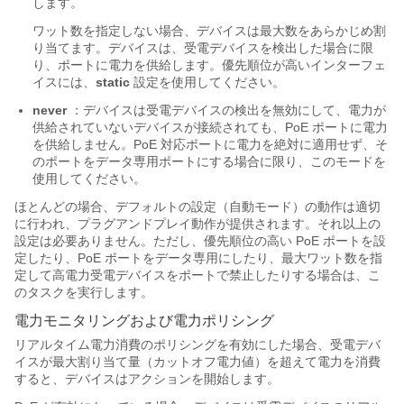
します。
ワット数を指定しない場合、デバイスは最大数をあらかじめ割
り当てます。デバイスは、受電デバイスを検出した場合に限
り、ポートに電力を供給します。優先順位が高いインターフェ
イスには、
static
設定を使用してください。
never
：デバイスは受電デバイスの検出を無効にして、電力が
供給されていないデバイスが接続されても、PoE ポートに電力
を供給しません。PoE 対応ポートに電力を絶対に適用せず、そ
のポートをデータ専用ポートにする場合に限り、このモードを
使用してください。
ほとんどの場合、デフォルトの設定（自動モード）の動作は適切
に行われ、プラグアンドプレイ動作が提供されます。それ以上の
設定は必要ありません。ただし、優先順位の高い PoE ポートを設
定したり、PoE ポートをデータ専用にしたり、最大ワット数を指
定して高電力受電デバイスをポートで禁止したりする場合は、こ
のタスクを実行します。
電力モニタリングおよび電力ポリシング
リアルタイム電力消費のポリシングを有効にした場合、受電デバ
イスが最大割り当て量（カットオフ電力値
）を超えて電力を消費
すると、デバイスはアクションを開始します。