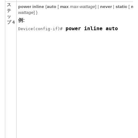
ス
power inline
{
auto
[
max
max-wattage
] |
never
|
static
[
ma
テ
wattage
] }
ッ
例:
プ 4
 power inline auto 
Device(config-if)#