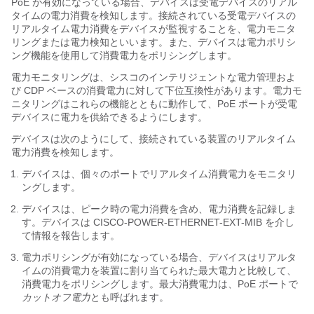
PoE が有効になっている場合、デバイスは受電デバイスのリアル
タイムの電力消費を検知します。接続されている受電デバイスの
リアルタイム電力消費をデバイスが監視することを、電力モニタ
リング
または電力検知
といいます。また、デバイスは電力ポリシ
ング
機能を使用して消費電力をポリシングします。
電力モニタリングは、シスコのインテリジェントな電力管理およ
び CDP ベースの消費電力に対して下位互換性があります。電力モ
ニタリングはこれらの機能とともに動作して、PoE ポートが受電
デバイスに電力を供給できるようにします。
デバイスは次のようにして、接続されている装置のリアルタイム
電力消費を検知します。
デバイスは、個々のポートでリアルタイム消費電力をモニタリ
ングします。
デバイスは、ピーク時の電力消費を含め、電力消費を記録しま
す。デバイスは CISCO-POWER-ETHERNET-EXT-MIB を介し
て情報を報告します。
電力ポリシングが有効になっている場合、デバイスはリアルタ
イムの消費電力を装置に割り当てられた最大電力と比較して、
消費電力をポリシングします。最大消費電力は、PoE ポートで
カットオフ電力
とも呼ばれます。