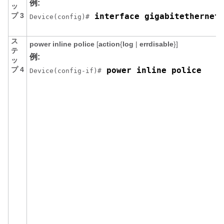
例:
ッ
プ 3
 interface gigabitethernet
Device(config)#
ス
power inline police
[
action
{
log
|
errdisable
}]
テ
例:
ッ
プ 4
 power inline police 
Device(config-if)#