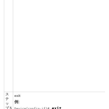
ス
exit
テ
例:
ッ
プ 5
 exit
Device(config-if)#