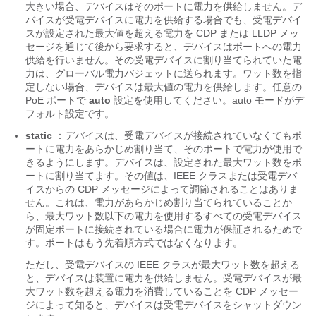
大きい場合、デバイスはそのポートに電力を供給しません。デ
バイスが受電デバイスに電力を供給する場合でも、受電デバイ
スが設定された最大値を超える電力を CDP
または LLDP
メッ
セージを通じて後から要求すると、デバイスはポートへの電力
供給を行いません。その受電デバイスに割り当てられていた電
力は、グローバル電力バジェットに送られます。ワット数を指
定しない場合、デバイスは最大値の電力を供給します。任意の
PoE ポートで
auto
設定を使用してください。auto モードがデ
フォルト設定です。
static
：デバイスは、受電デバイスが接続されていなくてもポ
ートに電力をあらかじめ割り当て、そのポートで電力が使用で
きるようにします。デバイスは、設定された最大ワット数をポ
ートに割り当てます。その値は、IEEE クラスまたは受電デバ
イスからの CDP メッセージによって調節されることはありま
せん。これは、電力があらかじめ割り当てられていることか
ら、最大ワット数以下の電力を使用するすべての受電デバイス
が固定ポートに接続されている場合に電力が保証されるためで
す。ポートはもう先着順方式ではなくなります。
ただし、受電デバイスの IEEE クラスが最大ワット数を超える
と、デバイスは装置に電力を供給しません。受電デバイスが最
大ワット数を超える電力を消費していることを CDP メッセー
ジによって知ると、デバイスは受電デバイスをシャットダウン