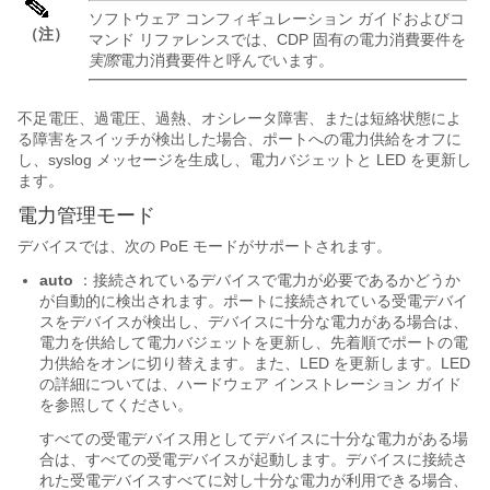
ソフトウェア コンフィギュレーション ガイドおよびコ
（注）
マンド リファレンスでは、CDP 固有の電力消費要件を
実際
電力消費要件と呼んでいます。
不足電圧、過電圧、過熱、オシレータ障害、または短絡状態によ
る障害をスイッチが検出した場合、ポートへの電力供給をオフに
し、syslog メッセージを生成し、電力バジェット
と LED
を更新し
ます。
電力管理モード
デバイスでは、次の PoE モードがサポートされます。
auto
：接続されているデバイスで電力が必要であるかどうか
が自動的に検出されます。ポートに接続されている受電デバイ
スをデバイスが検出し、デバイスに十分な電力がある場合は、
電力を供給して電力バジェットを更新し、先着順でポートの電
力供給をオンに切り替えます。
また、LED を更新します。LED
の詳細については、ハードウェア インストレーション ガイド
を参照してください。
すべての受電デバイス用としてデバイスに十分な電力がある場
合は、すべての受電デバイスが起動します。デバイスに接続さ
れた受電デバイスすべてに対し十分な電力が利用できる場合、