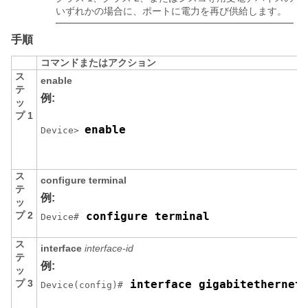
いずれかの場合に、ポートに電力を再び供給します。
手順
コマンドまたはアクション
ス
enable
テ
例:
ッ
プ 1
enable
Device> 
ス
configure terminal
テ
例:
ッ
プ 2
 configure terminal 
Device#
ス
interface
interface-id
テ
例:
ッ
プ 3
 interface gigabitethernet
Device(config)#