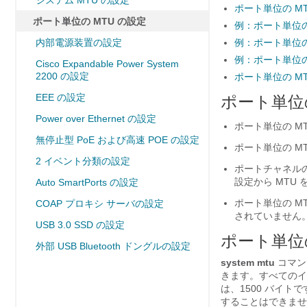
システム MTU の設定
ポート単位の M
ポート単位の MTU の設定
例：ポート単位の
内部電源装置の設定
例：ポート単位の
例：ポート単位の
Cisco Expandable Power System
2200 の設定
ポート単位の M
EEE の設定
ポート単位の
Power over Ethernet の設定
ポート単位の M
無停止型 PoE および高速 POE の設定
ポート単位の M
2 イベント分類の設定
ポートチャネルの
設定から MTU
Auto SmartPorts の設定
ポート単位の M
COAP プロキシ サーバの設定
されていません
USB 3.0 SSD の設定
ポート単位の
外部 USB Bluetooth ドングルの設定
system mtu
コマン
きます。すべてのイ
は、1500 バイトで
することはできません。