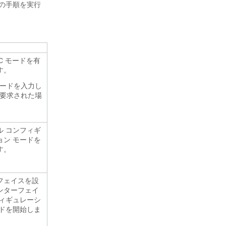
次の手順を実行
EC モードを有
す。
ードを入力し
要求された場
ル コンフィギ
ョン モードを
す。
フェイスを設
ンターフェイ
フィギュレーシ
ードを開始しま