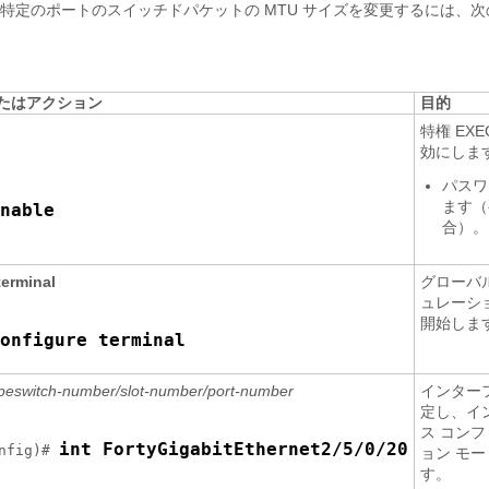
特定のポートのスイッチドパケットの MTU サイズを変更するには、
たはアクション
目的
特権 EX
効にしま
パスワ
ます（
nable
合）。
terminal
グローバ
ュレーシ
開始しま
onfigure terminal
pe
switch-number/slot-number/port-number
インター
定し、イ
ス コン
int FortyGigabitEthernet2/5/0/20
nfig)# 
ョン モ
す。