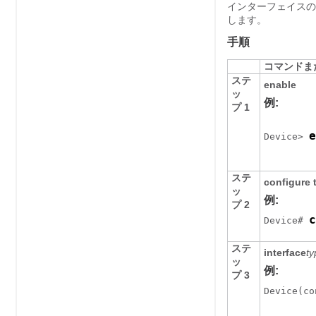
インターフェイスの
します。
手順
コマンドま
ステ
enable
ッ
例:
プ 1
e
Device> 
ステ
configure 
ッ
例:
プ 2
c
Device# 
ステ
interface
ty
ッ
例:
プ 3
Device(co