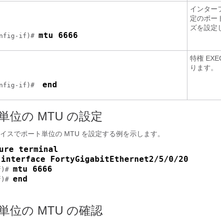
インター
定のポート
ズを設定
mtu 6666
nfig-if)# 
特権 EX
ります。
end
nfig-if)#  
位の MTU の設定
イスでポート単位の MTU を設定する例を示します。
ure terminal
interface FortyGigabitEthernet2/5/0/20
 
mtu 6666
f)# 
end
f)# 
位の MTU の確認