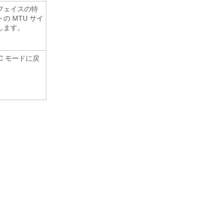
フェイスの特
の MTU サイ
します。
EC モードに戻