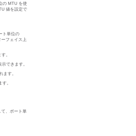
の MTU を使
U 値を設定で
ポート単位の
ターフェイス上
ます。
表示できます。
れます。
ます。
。
して、ポート単