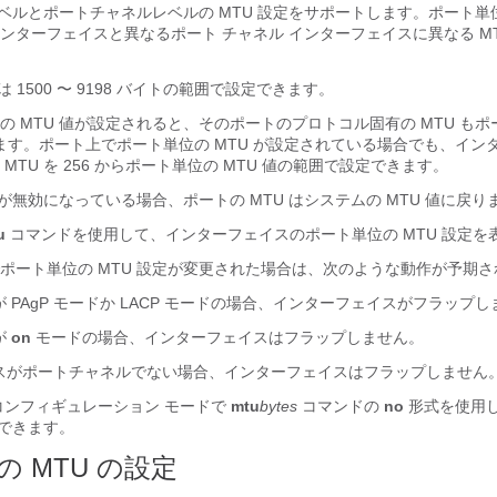
レベルとポートチャネルレベルの MTU 設定をサポートします。ポート単位
ンターフェイスと異なるポート チャネル インターフェイスに異なる MT
は 1500 〜 9198 バイトの範囲で設定できます。
の MTU 値が設定されると、そのポートのプロトコル固有の MTU も
れます。ポート上でポート単位の MTU が設定されている場合でも、イン
MTU を 256 からポート単位の MTU 値の範囲で設定できます。
 が無効になっている場合、ポートの MTU はシステムの MTU 値に戻り
u
コマンドを使用して、インターフェイスのポート単位の MTU 設定を
ポート単位の MTU 設定が変更された場合は、次のような動作が予期さ
 PAgP モードか LACP モードの場合、インターフェイスがフラップし
が
on
モードの場合、インターフェイスはフラップしません。
スがポートチャネルでない場合、インターフェイスはフラップしません
コンフィギュレーション モードで
mtu
bytes
コマンドの
no
形式を使用
にできます。
 MTU の設定