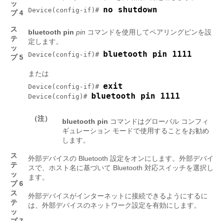
ッ
no shutdown
Device(config-if)# 
プ 4
ス
bluetooth
pin
pin
コマンドを使用してペアリングピンを設
テ
定します。
ッ
bluetooth pin 1111
Device(config-if)# 
プ 5
または
exit
Device(config-if)# 
bluetooth pin 1111
Device(config)# 
（注）
bluetooth
pin
コマンドはグローバル コンフィ
ギュレーション モードで使用することをお勧め
します。
ス
外部デバイスの Bluetooth 設定をオンにします。外部デバイ
テ
スで、ホスト名に基づいて Bluetooth 対応スイッチを選択し
ッ
ます。
プ 6
ス
外部デバイスがインターネットに接続できるようにするに
テ
は、外部デバイスのネットワーク設定を有効にします。
ッ