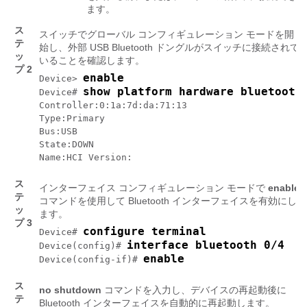
ます。
ス
スイッチでグローバル コンフィギュレーション モードを開
テ
始し、外部 USB Bluetooth ドングルがスイッチに接続されて
ッ
いることを確認します。
プ 2
enable
Device> 
show platform hardware bluetooth
Device# 
Controller:0:1a:7d:da:71:13

Type:Primary

Bus:USB

State:DOWN

Name:HCI Version:
ス
インターフェイス コンフィギュレーション モードで
enable
テ
コマンドを使用して Bluetooth インターフェイスを有効にし
ッ
ます。
プ 3
configure terminal
Device# 
interface bluetooth 0/4
Device(config)# 
enable
Device(config-if)# 
ス
no shutdown
コマンドを入力し、デバイスの再起動後に
テ
Bluetooth インターフェイスを自動的に再起動します。