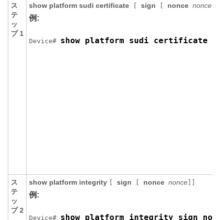
ス
show platform sudi certificate
sign
nonce
nonce
[
[
]]
テ
例:
ッ
プ 1
show platform sudi certificate s
Device# 
ス
show platform integrity
sign
nonce
nonce
[
[
]]
テ
例:
ッ
プ 2
show platform integrity sign non
Device# 