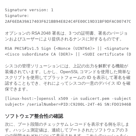
Signature version: 1

Signature:

オプションの RSA 2048 署名は、3 つの証明書、署名のバージョ
ンおよびユーザーにより提供されるナンスに対するものです。
RSA PKCS#1v1.5 Sign {<Nonce (UINT64)> || <Signature Ve
<Cisco subordinate CA (DER)> || <SUDI certificate (DER
シスコの管理ソリューションには、上記の出力を解釈する機能が
装備されています。しかし、OpenSSL コマンドを使用した簡単な
スクリプトを使用してプラットフォームの ID を表示して署名を確
認することもでき、それによってシスコの一意のデバイス ID を確
保できます。
[linux-host:~]openssl x509 -in sudicert.pem -subject -
subject= /serialNumber=PID:C9200L-24T-4G SN:FDO1946BG
ソフトウェア整合性の確認
次に、ブート段階のチェックサム レコードを表示する例を示しま
す。ハッシュ測定値は、連続してブートされたソフトウェアの 3
つの段階それぞれについて表示されます。これらのハッシュをシ