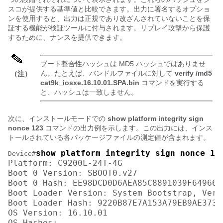
スコが提供する基準値と比較できます。出力に署名するオプショ
ンを使用すると、出力は正規であり改ざんされていないことを保
証する機能が検証ツールに付与されます。リプレイ攻撃から保護
するために、ナンスを提供できます。
ブート整合性ハッシュは MD5 ハッシュではありませ
ん。たとえば、バンドルファイルに対して
verify /md5
（注）
cat9k_iosxe.16.10.01.SPA.bin
コマンドを実行する
と、ハッシュは一致しません。
次に、インストールモードでの
show platform integrity sign
nonce 123
コマンドの出力例を示します。この出力には、インス
トールされている各パッケージファイルの測定値が含まれます。
show platform integrity sign nonce 12
Device#
Platform: C9200L-24T-4G

Boot 0 Version: SBOOT0.v27

Boot 0 Hash: EE98DCD0D6AEA85C8891039F649664
Boot Loader Version: System Bootstrap, Vers
Boot Loader Hash: 9220B87E7A153A79EB9AE3731
OS Version: 16.10.01

OS Hashes: 
