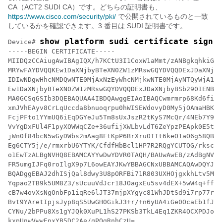
CA（ACT2 SUDI CA）です。どちらの証明書も、
https://www.cisco.com/security/pki/
で公開されているものと一致
しているかを確認できます。3 番目は SUDI 証明書です。
show platform sudi certificate sign 
Device# 
-----BEGIN CERTIFICATE-----

MIIDQzCCAiugAwIBAgIQX/h7KCtU3I1CoxW1aMmt/zANBgkqhkiG9w
MRYwFAYDVQQKEw1DaXNjbyBTeXN0ZW1zMRswGQYDVQQDExJDaXNjby
IDIwNDgwHhcNMDQwNTE0MjAxNzEyWhcNMjkwNTE0MjAyNTQyWjA1MR
Ew1DaXNjbyBTeXN0ZW1zMRswGQYDVQQDExJDaXNjbyBSb290IENBID
MA0GCSqGSIb3DQEBAQUAA4IBDQAwggEIAoIBAQCwmrmrp68Kd6ficb
xmJVhEAyv8CrLqUccda8bnuoqrpu0hWISEWdovyD0My5jOAmaHBKeN
FcjPFto1YYmUQ6iEqDGYeJu5Tm8sUxJszR2tKyS7McQr/4NEb7Y9JH
VvYgDxFUl4F1pyXOWWqCZe+36ufijXWLbvLdT6ZeYpzPEApk0E5tzi
jWn0f84bcN5wGyDWbs2mAag8EtKpP6BrXruOIIt6keO1aO6g58QBdK
Eg6CTY5j/e/rmxrbU6YTYK/CfdfHbBcl1HP7R2RQgYCUTOG/rksc35
o1EwTzALBgNVHQ8EBAMCAYYwDwYDVR0TAQH/BAUwAwEB/zAdBgNVHQ
FR5umgIJFq0roIlgX9p7L6owEAYJKwYBBAGCNxUBBAMCAQAwDQYJKo
BQADggEBAJ2dhISjQal8dwy3U8pORFBi71R803UXHOjgxkhLtv5MOh
Yqpao2TB9k5UM8Z3/sUcuuVdJcr18JOagxEu5sv4dEX+5wW4q+ffy0
cB7w4ovXsNgOnbFp1iqRe6lJT37mjpXYgyc81WhJDtSd9i7rp77rMK
Bvt9YAretIpjsJyp8qS5UwGH0GikJ3+r/+n6yUA4iGe0OcaEb1fJU9
CYNu/2bPPu8Xs1gYJQk0XuPL1hS27PKSb3TkL4Eq1ZKR4OCXPDJoBY
kxpUnwVwwEpxYB5DC2Ae/qPOgRnhCzU=
