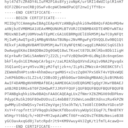
hyl47d7cZR4DY4LIuFM2P1As8YyjzoNpK/urSRI14WdIlplR1nH7KN
0IFJZBGrooCRBjOSwFv8cpWCbmWdPaCQT2nwIjTfY8c=

-----END CERTIFICATE-----

-----BEGIN CERTIFICATE-----

MIIDgTCCAmmgAwIBAgIEAp4UYzANBgkqhkiG9w0BAQsFADAnMQ4wDA
aXNjbzEVMBMGA1UEAxMMQUNUMiBTVURJIENBMB4XDTE4MDYwNTAzND
MDUxNDIwMjU0MVowbTEpMCcGA1UEBRMgUElEOkM5MjAwTC0yNFQtNE
MjIwMjAwQTgxDjAMBgNVBAoTBUNpc2NvMRgwFgYDVQQLEw9BQ1QtMi
REkxFjAUBgNVBAMTDUM5MjAwTC0yNFQtNEcwggEiMA0GCSqGSIb3DQ
DwAwggEKAoIBAQDBm2Dg0GWQ18wLTKxeCt87DL8KlRbx8Db1IigHjz
6Cp+kwRrIWGi5AmNmV7jZ2ZLj+vFVzBQ9eGM+6LdNg18c6nqmSmnuX
bkFl4ydn1EIMoWpCArbgz+/zaLM2A5bpQXVndiKq1v0NA2Pgvqdxbm
3SQ1anOja+yH5vu3NjyMJfqtjzk+n/ILp9iZMWzcA+O6E8KC5FclR2
ZEWmHdhHPtsnN+4hhmDeurgeM0S+xIvzZq0H7PxS0kT4vYQ9xWQEwa
JxKP6bDNssSLZ2s4/2OBsODjyBhb0GwrOAHdAgMBAAGjbzBtMA4GA1
AwIF4DAMBgNVHRMBAf8EAjAAME0GA1UdEQRGMESgQgYJKwYBBAEJFQ
aXBJRD1RRGx6T0FZUHQwRTJJRVFFQUFjQUFBQUFBQUFBQUFBQUFBQU
PTANBgkqhkiG9w0BAQsFAAOCAQEAgLUxZfNmrXZ6ZMGX69dDPkmvp9
PdypCRuSk20GF8OeDUOsuIi4mbB87JSOWvLomdBtXdnxzRu4kPZNFz
gwMMyiEnDWQSvy7e4SZmyVgej55e3hTW/LTeU8lCE0KRoYGDce5Phv
XsY+Fropfntt1FV9qqDskDWcKf0bos6VsyWUpSCEGqF7LfNnBTKYvX
W5HgrYt6bQ/h/+0EP+MY2wpAiWMCfX6F+xW20vZfK8NzNesieB38Iv
yGCOavAxqGd0j7atcRpdrJt9+KM9Vwuy4VJZgK/t1fmTL4cawQ==

-----END CERTIFICATE-----
