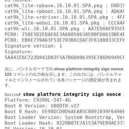
cat9k_lite-rpbase.16.10.01.SPA.pkg : D0D155
cat9k_lite-rpboot.16.10.01.SPA.pkg : AD6A96
cat9k_lite-srdriver.16.10.01.SPA.pkg : 4FA7
cat9k_lite-webui.16.10.01.SPA.pkg : CCCAAA7
cat9k-wlc.16.10.01.SPA.pkg : AA7ED0AE935CB0
PCR0: 750E5D2EDAE6E3A68050638E0BFD8619BE4EA
PCR8: EB6E739A63F53E703B6CDAF3F6188833CEF6D
Signature version: 1

Signature:

次に、バンドルモードでの
show platform integrity sign nonce
123
コマンドの出力例を示します。この出力には、バンドルファ
イルとインストールされている各パッケージの測定値が含まれま
す。
show platform integrity sign nonce 1
Device# 
Platform: C9200L-24T-4G

Boot 0 Version: SBOOT0.v27

Boot 0 Hash: EE98DCD0D6AEA85C8891039F649664
Boot Loader Version: System Bootstrap, Vers
Boot Loader Hash: 9220B87E7A153A79EB9AE3731
OS Version: 16.10.01
