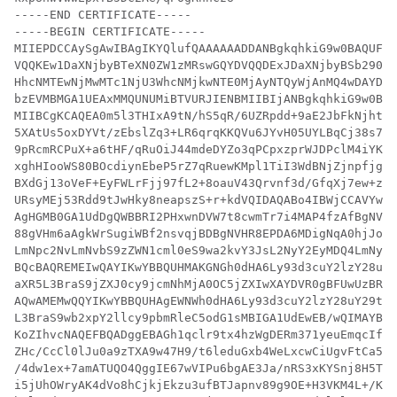
-----END CERTIFICATE-----

-----BEGIN CERTIFICATE-----

MIIEPDCCAySgAwIBAgIKYQlufQAAAAAADDANBgkqhkiG9w0BAQUFAD
VQQKEw1DaXNjbyBTeXN0ZW1zMRswGQYDVQQDExJDaXNjbyBSb290IE
HhcNMTEwNjMwMTc1NjU3WhcNMjkwNTE0MjAyNTQyWjAnMQ4wDAYDVQ
bzEVMBMGA1UEAxMMQUNUMiBTVURJIENBMIIBIjANBgkqhkiG9w0BAQ
MIIBCgKCAQEA0m5l3THIxA9tN/hS5qR/6UZRpdd+9aE2JbFkNjht6g
5XAtUs5oxDYVt/zEbslZq3+LR6qrqKKQVu6JYvH05UYLBqCj38s76N
9pRcmRCPuX+a6tHF/qRuOiJ44mdeDYZo3qPCpxzprWJDPclM4iYKHu
xghHIooWS80BOcdiynEbeP5rZ7qRuewKMpl1TiI3WdBNjZjnpfjg66
BXdGj13oVeF+EyFWLrFjj97fL2+8oauV43Qrvnf3d/GfqXj7ew+z/s
URsyMEj53Rdd9tJwHky8neapszS+r+kdVQIDAQABo4IBWjCCAVYwCw
AgHGMB0GA1UdDgQWBBRI2PHxwnDVW7t8cwmTr7i4MAP4fzAfBgNVHS
88gVHm6aAgkWrSugiWBf2nsvqjBDBgNVHR8EPDA6MDigNqA0hjJodH
LmNpc2NvLmNvbS9zZWN1cml0eS9wa2kvY3JsL2NyY2EyMDQ4LmNybD
BQcBAQREMEIwQAYIKwYBBQUHMAKGNGh0dHA6Ly93d3cuY2lzY28uY2
aXR5L3BraS9jZXJ0cy9jcmNhMjA0OC5jZXIwXAYDVR0gBFUwUzBRBg
AQwAMEMwQQYIKwYBBQUHAgEWNWh0dHA6Ly93d3cuY2lzY28uY29tL3
L3BraS9wb2xpY2llcy9pbmRleC5odG1sMBIGA1UdEwEB/wQIMAYBAf
KoZIhvcNAQEFBQADggEBAGh1qclr9tx4hzWgDERm371yeuEmqcIfi9
ZHc/CcCl0lJu0a9zTXA9w47H9/t6leduGxb4WeLxcwCiUgvFtCa51I
/4dw1ex+7amATUQO4QggIE67wVIPu6bgAE3Ja/nRS3xKYSnj8H5Teh
i5jUhOWryAK4dVo8hCjkjEkzu3ufBTJapnv89g9OE+H3VKM4L+/Kdk