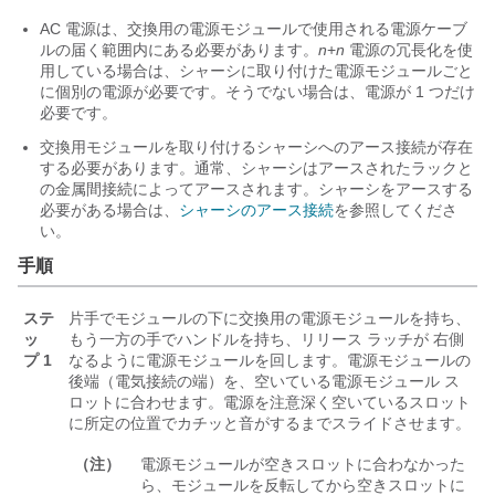
AC 電源は、交換用の電源モジュールで使用される電源ケーブ
ルの届く範囲内にある必要があります。
n
+
n
電源の冗長化を使
用している場合は、シャーシに取り付けた電源モジュールごと
に個別の電源が必要です。そうでない場合は、電源が 1 つだけ
必要です。
交換用モジュールを取り付けるシャーシへのアース接続が存在
する必要があります。通常、シャーシはアースされたラックと
の金属間接続によってアースされます。シャーシをアースする
必要がある場合は、
シャーシのアース接続
を参照してくださ
い。
手順
ステ
片手でモジュールの下に交換用の電源モジュールを持ち、
ッ
もう一方の手でハンドルを持ち、リリース ラッチが
右側
プ 1
なるように電源モジュールを回します。電源モジュールの
後端（電気接続の端）を、空いている電源モジュール ス
ロットに合わせます。電源を注意深く空いているスロット
に所定の位置でカチッと音がするまでスライドさせます。
（注）
電源モジュールが空きスロットに合わなかった
ら、モジュールを反転してから空きスロットに