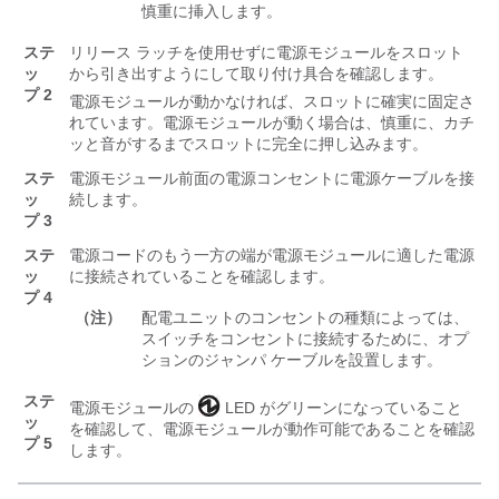
慎重に挿入します。
ステ
リリース ラッチを使用せずに電源モジュールをスロット
ッ
から引き出すようにして取り付け具合を確認します。
プ 2
電源モジュールが動かなければ、スロットに確実に固定さ
れています。電源モジュールが動く場合は、慎重に、カチ
ッと音がするまでスロットに完全に押し込みます。
ステ
電源モジュール前面の電源コンセントに電源ケーブルを接
ッ
続します。
プ 3
ステ
電源コードのもう一方の端が電源モジュールに適した電源
ッ
に接続されていることを確認します。
プ 4
（注）
配電ユニットのコンセントの種類によっては、
スイッチをコンセントに接続するために、オプ
ションのジャンパ ケーブルを設置します。
ステ
電源モジュールの
LED がグリーンになっていること
ッ
を確認して、電源モジュールが動作可能であることを確認
プ 5
します。