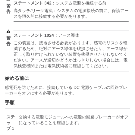
ステートメント 342：
システム電源を接続する前
警
高タッチ/リーク電流：システムの電源接続の前に、保護アー
告
スを恒久的に接続する必要があります。
ステートメント 1024：
アース導体
警
この装置は、接地させる必要があります。感電のリスクを軽
告
減するため、絶対にアース導体を破損させたり、アース線が
正しく取り付けられていない装置を稼働させたりしないでく
ださい。アースが適切かどうかはっきりしない場合には、電
気検査機関または電気技術者に確認してください。
始める前に
感電死を防ぐために、接続している DC 電源ケーブルの回路ブレ
ーカーをオフにする必要があります。
手順
ステ
交換する電源モジュールへの電源の回路ブレーカーがオフ
ッ
になっていることを確認します。
プ 1