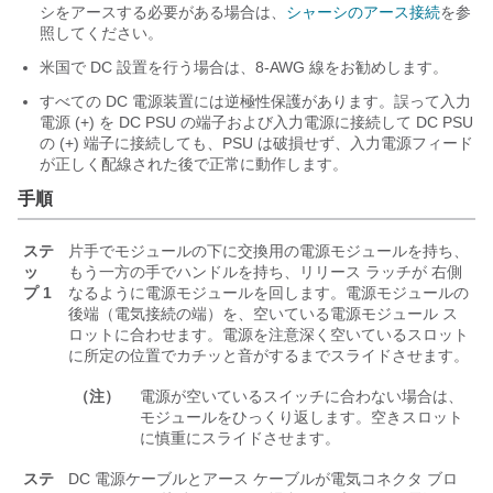
シをアースする必要がある場合は、
シャーシのアース接続
を参
照してください。
米国で DC 設置を行う場合は、8-AWG 線をお勧めします。
すべての DC 電源装置には逆極性保護があります。誤って入力
電源 (+) を DC PSU の端子および入力電源に接続して DC PSU
の (+) 端子に接続しても、PSU は破損せず、入力電源フィード
が正しく配線された後で正常に動作します。
手順
ステ
片手でモジュールの下に交換用の電源モジュールを持ち、
ッ
もう一方の手でハンドルを持ち、リリース ラッチが
右側
プ 1
なるように電源モジュールを回します。電源モジュールの
後端（電気接続の端）を、空いている電源モジュール ス
ロットに合わせます。電源を注意深く空いているスロット
に所定の位置でカチッと音がするまでスライドさせます。
（注）
電源が空いているスイッチに合わない場合は、
モジュールをひっくり返します。空きスロット
に慎重にスライドさせます。
ステ
DC 電源ケーブルとアース ケーブルが電気コネクタ ブロ