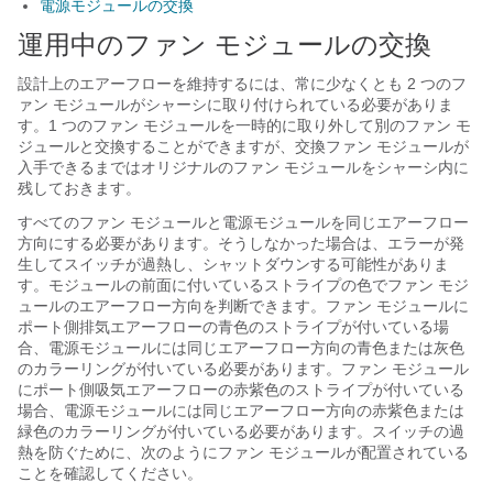
電源モジュールの交換
運用中のファン モジュールの交換
設計上のエアーフローを維持するには、常に少なくとも 2 つのフ
ァン モジュールがシャーシに取り付けられている必要がありま
す。1 つのファン モジュールを一時的に取り外して別のファン モ
ジュールと交換することができますが、交換ファン モジュールが
入手できるまではオリジナルのファン モジュールをシャーシ内に
残しておきます。
すべてのファン モジュールと電源モジュールを同じエアーフロー
方向にする必要があります。そうしなかった場合は、エラーが発
生してスイッチが過熱し、シャットダウンする可能性がありま
す。モジュールの前面に付いているストライプの色でファン モジ
ュールのエアーフロー方向を判断できます。ファン モジュールに
ポート側排気エアーフローの青色のストライプが付いている場
合、電源モジュールには同じエアーフロー方向の青色
または灰色
のカラーリングが付いている必要があります。ファン モジュール
にポート側吸気エアーフローの赤紫色のストライプが付いている
場合、電源モジュールには同じエアーフロー方向の赤紫色
または
緑色
のカラーリングが付いている必要があります。スイッチの過
熱を防ぐために、次のようにファン モジュールが配置されている
ことを確認してください。