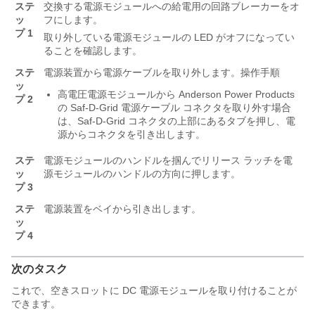
ステ
交換する電源モジュールへの給電用の回路ブレーカーをオ
ッ
フにします。
プ 1
取り外している電源モジュールの LED がオフになってい
ることを確認します。
ステ
電源装置から電源ケーブルを取り外します。操作手順
ッ
高電圧電源モジュールから Anderson Power Products
プ 2
の Saf-D-Grid 電源ケーブル コネクタを取り外す場合
は、Saf-D-Grid コネクタの上部にあるタブを押し、電
源からコネクタを引き出します。
ステ
電源モジュールのハンドルを掴んでリリース ラッチを電
ッ
源モジュールのハンドルの方向に押します。
プ 3
ステ
電源装置をベイから引き出します。
ッ
プ 4
次のタスク
これで、空きスロットに DC 電源モジュールを取り付けることが
できます。