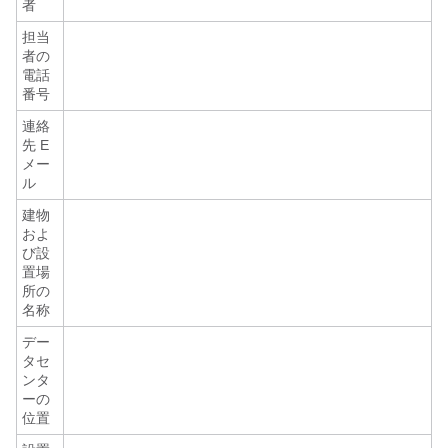
者
担当
者の
電話
番号
連絡
先 E
メー
ル
建物
およ
び設
置場
所の
名称
デー
タセ
ンタ
ーの
位置