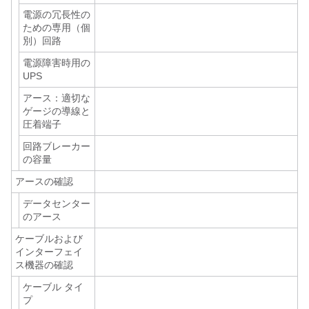
電源の冗長性の
ための専用（個
別）回路
電源障害時用の
UPS
アース：適切な
ゲージの導線と
圧着端子
回路ブレーカー
の容量
アースの確認
データセンター
のアース
ケーブルおよび
インターフェイ
ス機器の確認
ケーブル タイ
プ