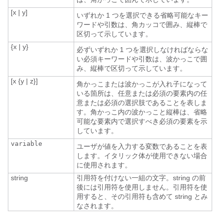
[x | y]
いずれか 1 つを選択できる省略可能なキー
ワードや引数は、角カッコで囲み、縦棒で
区切って示しています。
{x | y}
必ずいずれか 1 つを選択しなければならな
い必須キーワードや引数は、波かっこで囲
み、縦棒で区切って示しています。
[x {y | z}]
角かっこまたは波かっこが入れ子になって
いる箇所は、任意または必須の要素内の任
意または必須の選択肢であることを表しま
す。角かっこ内の波かっこと縦棒は、省略
可能な要素内で選択すべき必須の要素を示
しています。
variable
ユーザが値を入力する変数であることを表
します。イタリック体が使用できない場合
に使用されます。
string
引用符を付けない一組の文字。string の前
後には引用符を使用しません。引用符を使
用すると、その引用符も含めて string とみ
なされます。