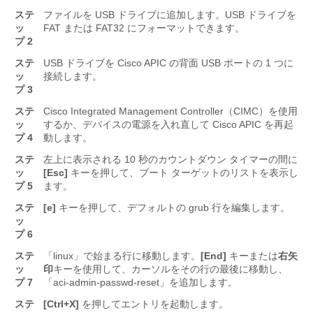
ステ
ファイルを USB ドライブに追加します。USB ドライブを
ッ
FAT または FAT32 にフォーマットできます。
プ 2
ステ
USB ドライブを Cisco
APIC
の背面 USB ポートの 1 つに
ッ
接続します。
プ 3
ステ
Cisco Integrated Management Controller（CIMC）を使用
ッ
するか、デバイスの電源を入れ直して Cisco
APIC
を再起
プ 4
動します。
ステ
左上に表示される 10 秒のカウントダウン タイマーの間に
ッ
[Esc]
キーを押して、ブート ターゲットのリストを表示し
プ 5
ます。
ステ
[e]
キーを押して、デフォルトの grub 行を編集します。
ッ
プ 6
ステ
「linux」で始まる行に移動します。
[End]
キーまたは
右矢
ッ
印
キーを使用して、カーソルをその行の最後に移動し、
プ 7
「aci-admin-passwd-reset」を追加します。
ステ
[Ctrl+X]
を押してエントリを起動します。