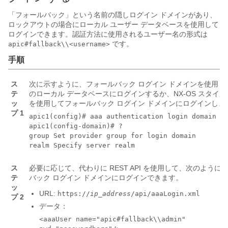
「フォールバック」という名前の隠しログイン ドメインがあり、
ロックアウトの場合にローカル ユーザー データベースを使用して
ログインできます。認証方法に使用されるユーザー名の形式は
です。
apic#fallback\\<username>
手順
ス
次に示すように、フォールバック ログイン ドメインを使用して
テ
のローカル データベースにログインするか、NX-OS スタイルの
ッ
を使用してフォールバック ログイン ドメインにログインしま
プ 1
apic1(config)# aaa authentication login domain fa
apic1(config-domain)# ?

group Set provider group for login domain

realm Specify server realm
ス
必要に応じて、代わりに REST API を使用して、次のように
テ
バック ログイン ドメインにログインできます。
ッ
URL:
https://
ip_address
/api/aaaLogin.xml
プ 2
データ：
<aaaUser name="apic#fallback\\admin"
