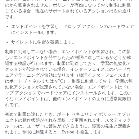
のから変更されません。ポリシーが有効になっており制限に到達
している場合、現在のサポートされているアクションは次の通り
です。
エンドポイントを学習し、ドロップ アクションのハードウェア
にインストールします。
サイレントに学習を破棄します。
制限に到達していない場合、エンドポイントが学習され、この新
しいエンドポイントが発生したため制限に達しているかどうか確
認する検証が行われます。制限に到達しており、学習の無効化ア
クションが設定されている場合、インターフェイス上のハードウ
ェアでラーニングが無効になります（物理インターフェイスまた
はポート チャネルまたは vPC）。制限に到達しており、学習の無
効化アクションが設定されていない場合、エンドポイントはドロ
ップ アクションでハードウェアにインストールされます。このよ
うなエンドポイントは、他のエンドポイントのように通常期限切
れです。
初めて制限に達したとき、ポート セキュリティ ポリシー オブジ
ェクトの動作状態がそれを反映して更新されます。スタティック
ルールは、ユーザーに警告ができるように、障害の発生と定義さ
れます。制限に到達すると、Syslog も発生します。