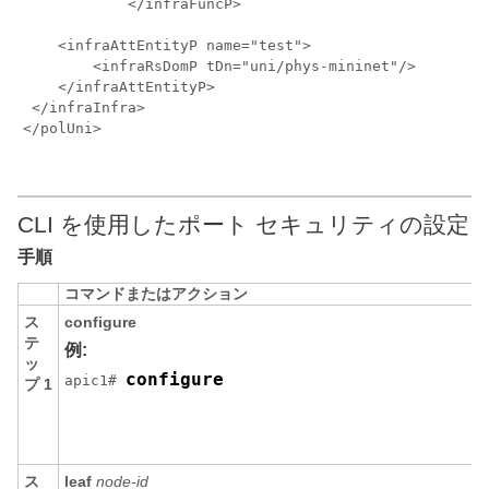
            </infraFuncP>

    <infraAttEntityP name="test">

        <infraRsDomP tDn="uni/phys-mininet"/>

    </infraAttEntityP>

 </infraInfra>

</polUni>

CLI を使用したポート セキュリティの設定
手順
コマンドまたはアクション
ス
configure
テ
例:
ッ
configure
apic1# 
プ 1
ス
leaf
node-id