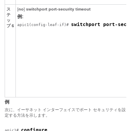
ス
[
no
]
switchport
port-security
timeout
テ
例:
ッ
switchport port-secu
apic1(config-leaf-if)# 
プ 6
例
次に、イーサネット インターフェイスでポート セキュリティを設
定する方法を示します。
configure
apic1# 