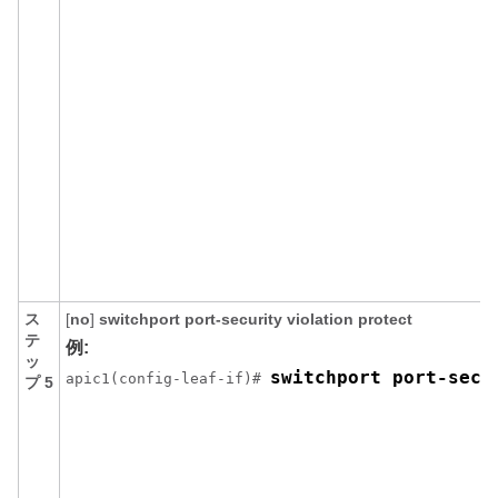
ス
[
no
]
switchport
port-security
violation
protect
テ
例:
ッ
switchport port-secu
apic1(config-leaf-if)# 
プ 5