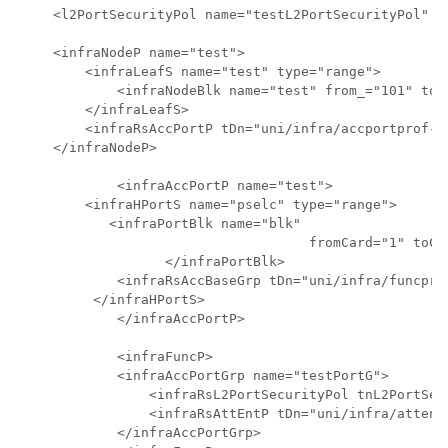
    <l2PortSecurityPol name="testL2PortSecurityPol" m
    <infraNodeP name="test">

        <infraLeafS name="test" type="range">

            <infraNodeBlk name="test" from_="101" to_=
        </infraLeafS>

        <infraRsAccPortP tDn="uni/infra/accportprof-te
    </infraNodeP>

            <infraAccPortP name="test">

        <infraHPortS name="pselc" type="range">

           <infraPortBlk name="blk"

                                    fromCard="1" toCa
                  </infraPortBlk>

            <infraRsAccBaseGrp tDn="uni/infra/funcprof
         </infraHPortS>

            </infraAccPortP>

            <infraFuncP>          

            <infraAccPortGrp name="testPortG">

                <infraRsL2PortSecurityPol tnL2PortSec
                <infraRsAttEntP tDn="uni/infra/attentp
            </infraAccPortGrp>
