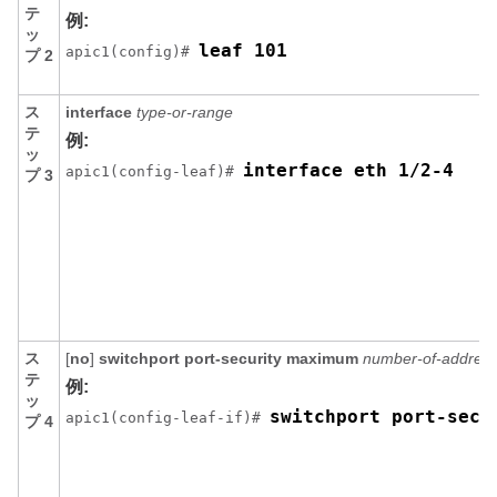
テ
例:
ッ
leaf 101
apic1(config)# 
プ 2
ス
interface
type-or-range
テ
例:
ッ
interface eth 1/2-4
apic1(config-leaf)# 
プ 3
ス
[
no
]
switchport
port-security
maximum
number-of-addres
テ
例:
ッ
switchport port-secu
apic1(config-leaf-if)# 
プ 4