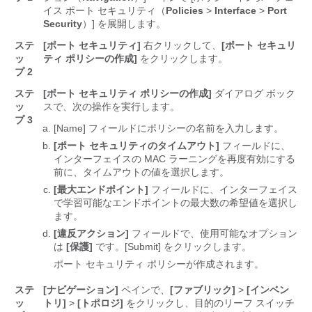
イス ポート セキュリティ（
Policies
>
Interface
>
Port
Security
）] を展開します。
ステ
[ポート セキュリティ]
右クリックして、
[ポート セキュリ
ッ
ティ ポリシーの作成]
をクリックします。
プ 2
ステ
[ポート セキュリティ ポリシーの作成]
ダイアログ ボック
ッ
スで、次の操作を実行します。
プ 3
[Name]
フィールドにポリシーの名前を入力します。
[ポート セキュリティのタイムアウト]
フィールドに、
インターフェイスの MAC ラーニングを再度有効にする
前に、タイムアウトの値を選択します。
[最大エンドポイント]
フィールドに、インターフェイス
で学習可能なエンドポイントの最大数の希望値を選択し
ます。
[違反アクション]
フィールドで、使用可能なオプション
は
[保護]
です。[Submit]
をクリックします。
ポート セキュリティ ポリシーが作成されます。
ステ
[ナビゲーション]
ペインで、
[ファブリック]
>
[インベン
ッ
トリ]
>
[トポロジ]
をクリックし、目的のリーフ スイッチ