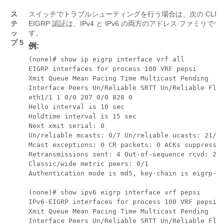
ス
スイッチでトラブルシューティングを行う場合は、次の CLI 
テ
EIGRP 認証は、IPv4 と IPv6 の両方のアドレス ファミリ
ッ
す。
プ 5
例:
(none)# show ip eigrp interface vrf all

EIGRP interfaces for process 100 VRF pepsi

Xmit Queue Mean Pacing Time Multicast Pending

Interface Peers Un/Reliable SRTT Un/Reliable Flow
eth1/1 1 0/0 207 0/0 828 0 

Hello interval is 10 sec 

Holdtime interval is 15 sec 

Next xmit serial: 0 

Un/reliable mcasts: 0/7 Un/reliable ucasts: 21/18
Mcast exceptions: 0 CR packets: 0 ACKs suppressed
Retransmissions sent: 4 Out-of-sequence rcvd: 2 

Classic/wide metric peers: 0/1 

Authentication mode is md5, key-chain is eigrp-au
(none)# show ipv6 eigrp interface vrf pepsi 

IPv6-EIGRP interfaces for process 100 VRF pepsi 

Xmit Queue Mean Pacing Time Multicast Pending

Interface Peers Un/Reliable SRTT Un/Reliable Flow