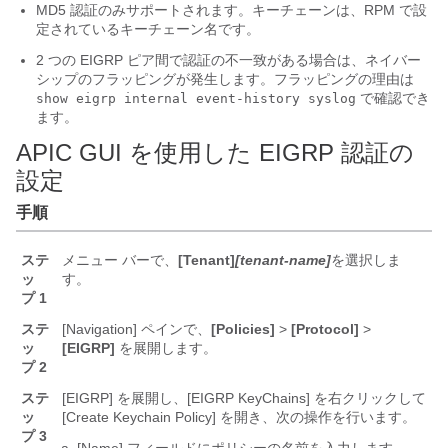
MD5 認証のみサポートされます。キーチェーンは、RPM で設
定されているキーチェーン名です。
2 つの EIGRP ピア間で認証の不一致がある場合は、ネイバー
シップのフラッピングが発生します。フラッピングの理由は
で確認でき
show eigrp internal event-history syslog
ます。
APIC GUI を使用した EIGRP 認証の
設定
手順
ステ
メニュー バーで、
[Tenant]
[tenant-name]
を選択しま
ッ
す。
プ 1
ステ
[Navigation]
ペインで、
[Policies]
>
[Protocol]
>
ッ
[EIGRP]
を展開します。
プ 2
ステ
[EIGRP] を展開し、[EIGRP KeyChains] を右クリックして
ッ
[Create Keychain Policy] を開き、次の操作を行います。
プ 3