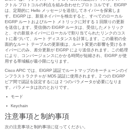
クトル プロトコルの利点を組み合わせたプロトコルです。EIGRP
は、定期的に Hello メッセージを送信してネイバーを探索しま
す。EIGRP は、新規ネイバーを検出すると、すべてのローカル
EIGRP ルートおよびルート メトリックに対する 1 回限りの更新
を送信します。受信側の EIGRP ルータは、受信したメトリック
と、その新規ネイバーにローカルで割り当てられたリンクのコス
トに基づいて、ルート ディスタンスを計算します。この最初の全
面的なルート テーブルの更新後は、ルート変更の影響を受けるネ
イバーにのみ、差分更新が EIGRP により送信されます。この処理
により、コンバージェンスにかかる時間が短縮され、EIGRP が使
用する帯域幅が最小限になります。
Cisco APIC では、EIGRP 認証でルートマップのキーチェーンのイ
ンフラストラクチャが MD5 認証に使用されます。2 つの EIGRP
ピア間で認証を設定するには 2 つのパラメータが必要になりま
す。パラメータは次のとおりです。
モード
Keychain
注意事項と制約事項
次の注意事項と制約事項に従ってください。