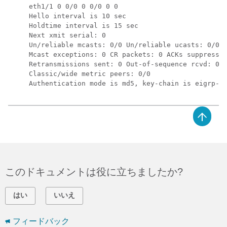
eth1/1 0 0/0 0 0/0 0 0 

Hello interval is 10 sec 

Holdtime interval is 15 sec 

Next xmit serial: 0 

Un/reliable mcasts: 0/0 Un/reliable ucasts: 0/0 

Mcast exceptions: 0 CR packets: 0 ACKs suppressed
Retransmissions sent: 0 Out-of-sequence rcvd: 0 

Classic/wide metric peers: 0/0 

Authentication mode is md5, key-chain is eigrp-a
このドキュメントは役に立ちましたか?
はい
いいえ
フィードバック