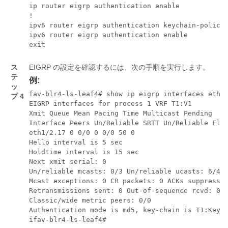
ip router eigrp authentication enable

!

ipv6 router eigrp authentication keychain-policy 
ipv6 router eigrp authentication enable

exit
ス
EIGRP の設定を確認するには、次の手順を実行します。
テ
例:
ッ
fav-blr4-ls-leaf4# show ip eigrp interfaces eth1/
プ 4
EIGRP interfaces for process 1 VRF T1:V1

Xmit Queue Mean Pacing Time Multicast Pending

Interface Peers Un/Reliable SRTT Un/Reliable Flow
eth1/2.17 0 0/0 0 0/0 50 0

Hello interval is 5 sec

Holdtime interval is 15 sec

Next xmit serial: 0

Un/reliable mcasts: 0/3 Un/reliable ucasts: 6/4

Mcast exceptions: 0 CR packets: 0 ACKs suppressed
Retransmissions sent: 0 Out-of-sequence rcvd: 0

Classic/wide metric peers: 0/0

Authentication mode is md5, key-chain is T1:KeyCh
ifav-blr4-ls-leaf4#