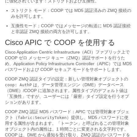
に強化されています：ストリクトおよび互換性。
ストリクト モード：COOP では MD5 認証済みの ZMQ 接続の
みを許可します。
互換性モード；COOP ではメッセージの転送に MD5 認証接続
と非認証 ZMQ 接続の両方を許可します。
Cisco APIC で COOP を使用する
Cisco Application Centric Infrastructure
（
ACI
）ファブリック上で
COOP ゼロ メッセージ キュー（ZMQ）認証サポートを行うた
め、
Application Policy Infrastructure Controller
（
APIC
）では MD5
パスワードおよび COOP セキュア モードをサポートします。
COOP ZMQ 認証タイプの設定：新しい管理対象オブジェクトの
は、データ管理エンジン（DME）データベース
coop: AuthP
（DME）/COOP に追加されます。属性タイプのデフォルト値は
「互換性」ですが、ユーザーには「厳密」タイプ設定を行うオプ
ションがあります。
COOP ZMQ 認証 MD5 パスワード：
APIC
では管理対象オブジェ
クト（
）提供し、MD5 パスワードに使
fabric:SecurityToken
用する属性が含まれます。「トークン」と呼ばれるこの管理対象
オブジェクト内の属性は、1 時間ごとに変更される文字列です。
COOP は、DME から通知を受け取り、ZMQ 認証のパスワードを