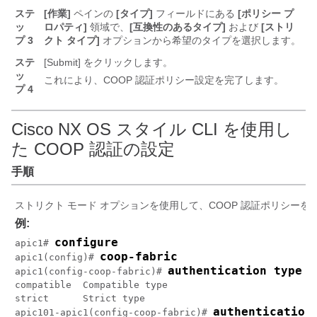
ステ
[作業]
ペインの
[タイプ]
フィールドにある
[ポリシー プ
ッ
ロパティ]
領域で、
[互換性のあるタイプ]
および
[ストリ
プ 3
クト タイプ]
オプションから希望のタイプを選択します。
ステ
[Submit]
をクリックします。
ッ
これにより、COOP 認証ポリシー設定を完了します。
プ 4
Cisco NX OS スタイル CLI を使用し
た COOP 認証の設定
手順
ストリクト モード オプションを使用して、COOP 認証ポリシーを
例:
configure
apic1# 
apic1(config)# 
apic1(config-coop-fabric)# 
compatible  Compatible type

strict      Strict type

authentication
apic101-apic1(config-coop-fabric)# 