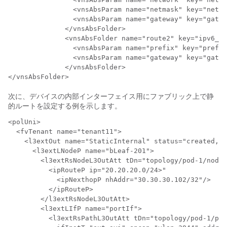
                <vnsAbsParam name="netmask" key="netma
                <vnsAbsParam name="gateway" key="gatew
              </vnsAbsFolder>

              <vnsAbsFolder name="route2" key="ipv6_ro
                <vnsAbsParam name="prefix" key="prefix
                <vnsAbsParam name="gateway" key="gatew
              </vnsAbsFolder>

</vnsAbsFolder>
次に、デバイスの内部インターフェイス用にファブリック上で静
的ルートを設定する例を示します。
<polUni>

  <fvTenant name="tenant11">

    <l3extOut name="StaticInternal" status="created,mo
      <l3extLNodeP name="bLeaf-201">

        <l3extRsNodeL3OutAtt tDn="topology/pod-1/node-
          <ipRouteP ip="20.20.20.0/24>"

            <ipNexthopP nhAddr="30.30.30.102/32"/>

          </ipRouteP>

        </l3extRsNodeL3OutAtt>

        <l3extLIfP name="portIf">

          <l3extRsPathL3OutAtt tDn="topology/pod-1/pat