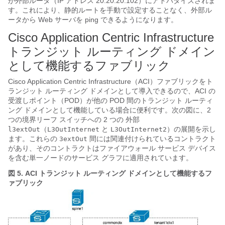
が外部ルータ（IP アドレス 20.20.20.102）にアドバタイズされま
す。これにより、静的ルートを手動で設定することなく、外部ル
ータから Web サーバを ping できるようになります。
Cisco Application Centric Infrastructure
トランジット ルーティング ドメイン
として機能するファブリック
Cisco Application Centric Infrastructure
（
ACI
）ファブリックをト
ランジット ルーティング ドメインとして導入できるので、
ACI
の
受渡しポイント（POD）が他の POD 間のトランジット ルーティ
ング ドメインとして機能している場合に便利です。次の図に、2
つの境界リーフ スイッチへの 2 つの 外部
（
と
）の展開を示し
l3extOut
L3OutInternet
L3OutInternet2
ます。これらの
間には関連付けられているコントラクト
3extOut
があり、そのコントラクトはファイアウォール サービス デバイス
を含む単一ノードのサービス グラフに適用されています。
図 5.
ACI
トランジット ルーティング ドメインとして機能するフ
ァブリック