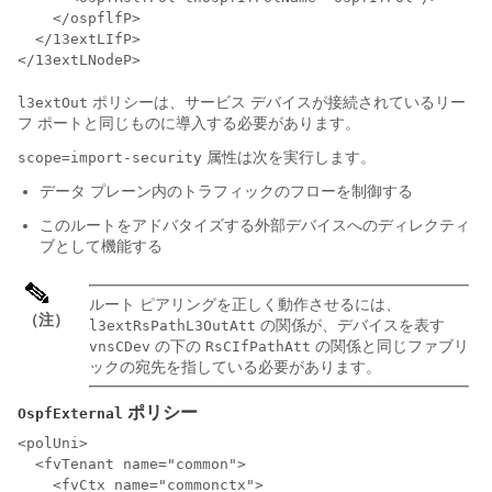
    </ospflfP>

  </13extLIfP>

</13extLNodeP>
ポリシーは、サービス デバイスが接続されているリー
l3extOut
フ ポートと同じものに導入する必要があります。
属性は次を実行します。
scope=import-security
データ プレーン内のトラフィックのフローを制御する
このルートをアドバタイズする外部デバイスへのディレクティ
ブとして機能する
ルート ピアリングを正しく動作させるには、
（注）
の関係が、デバイスを表す
l3extRsPathL3OutAtt
の下の
の関係と同じファブリ
vnsCDev
RsCIfPathAtt
ックの宛先を指している必要があります。
ポリシー
OspfExternal
<polUni>

  <fvTenant name="common">

    <fvCtx name="commonctx">
