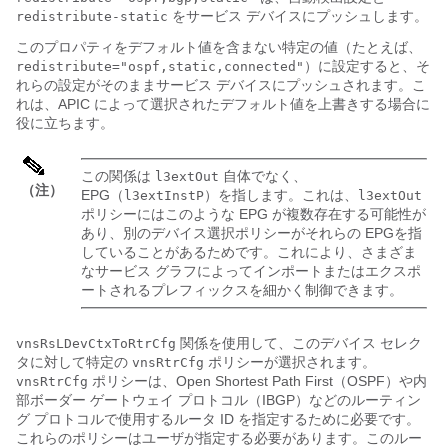
をサービス デバイスにプッシュします。
redistribute-static
このプロパティをデフォルト値を含まない特定の値（たとえば、
）に設定すると、そ
redistribute="ospf,static,connected"
れらの設定がそのままサービス デバイスにプッシュされます。こ
れは、
APIC
によって選択されたデフォルト値を上書きする場合に
役に立ちます。
この関係は
自体でなく、
l3extOut
（注）
EPG（
）を指します。これは、
l3extInstP
l3extOut
ポリシーにはこのような EPG が複数存在する可能性が
あり、別のデバイス選択ポリシーがそれらの EPGを指
していることがあるためです。これにより、さまざま
なサービス グラフによってインポートまたはエクスポ
ートされるプレフィックスを細かく制御できます。
関係を使用して、このデバイス セレク
vnsRsLDevCtxToRtrCfg
タに対して特定の
ポリシーが選択されます。
vnsRtrCfg
ポリシーは、Open Shortest Path First（OSPF）や内
vnsRtrCfg
部ボーダー ゲートウェイ プロトコル（IBGP）などのルーティン
グ プロトコルで使用するルータ ID を指定するために必要です。
これらのポリシーはユーザが指定する必要があります。このルー