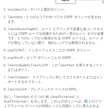
：デバイス選択ポリシー。
vnsLDevCtx
：1 つのエリアのすべての OSPF ポリシーが含まれ
l3extOut
ます。
：ルート ピアリングで必要な各コンテキス
l3extRouteTagPol
トには OSPF ループを回避するための一意のルート タグが必要
です。1 つのレッグから取得される OSPF ルートは、ルート タ
グが異なっていない限り、他のレッグでは取得されません。
：インターフェイスごとの OSPF ポリシー。
ospfIfPol
：エリア ポリシーごとの OSPF。
ospfExtP
：この
を導入するノード
l3extLNodeP/l3extLIfP
l3extOut
またはポート。
：ファブリックに対してエクスポートまたはイン
l3extSubnet
ポートするサブネット。
：プレフィックス ベースの EPG。
l3extInstP
次に、
の 2 つの 例（
と
l3extOut
OspfExternal
）を示します。これらのポリシーは、
図 1
のファ
OspfInternal
イアウォール デバイスの外部レッグと内部レッグに導入されま