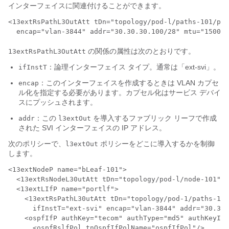
インターフェイスに関連付けることができます。
<13extRsPathL3OutAtt tDn="topology/pod-l/paths-101/pat
  encap="vlan-3844" addr="30.30.30.100/28" mtu="1500"/
の関係の属性は次のとおりです。
13extRsPathL3OutAtt
：論理インターフェイス タイプ。通常は「ext-svi」。
ifInstT
：このインターフェイスを作成するときは VLAN カプセ
encap
ル化を指定する必要があります。カプセル化はサービス デバイ
スにプッシュされます。
：この
を導入するファブリック リーフで作成
addr
l3extOut
された SVI インターフェイスの IP アドレス。
次のポリシーで、
ポリシーをどこに導入するかを制御
l3extOut
します。
<13extNodeP name="bLeaf-101">

  <13extRsNodeL30utAtt tDn="topology/pod-l/node-101" r
  <13extLIfP name="portlf">

    <13extRsPathL30utAtt tDn="topology/pod-1/paths-101
      ifInstT="ext-svi" encap="vlan-3844" addr="30.30.
    <ospfIfP authKey="tecom" authType="md5" authKeyId=
      <ospfRslfPol tnOspfIfPolName="ospfIfPol"/>
