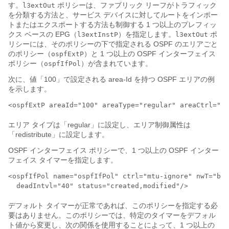
す。
ポリシーは、ファブリック リーフがトラフィック
l3extOut
を分類する方法と、サービス デバイスに対してルートをインポー
トまたはエクスポートする方法も制御する 1 つ以上のプレフィッ
クス ベースの EPG（
）を指定します。
ポ
l3extInstP
l3extOut
リシーには、そのポリシーの下で指定される OSPF のエリアごと
のポリシー（
）と 1 つ以上の OSPF インターフェイス
ospfExtP
ポリシー（
）が含まれています。
ospfIfPol
次に、値「100」で設定される
area-Id
を持つ OSPF エリアの例
を示します。
<ospfExtP areaId="100" areaType="regular" areaCtrl="re
エリア タイプは「regular」に設定し、エリア制御属性は
「redistribute」に設定します。
OSPF インターフェイス ポリシーで、1 つ以上の OSPF インター
フェイス タイマーを指定します。
<ospfIfPol name="ospfIfPol" ctrl="mtu-ignore" nwT="bca
  deadIntvl="40" status="created,modified"/>
デフォルト タイマーが正常であれば、このポリシーを指定する必
要はありません。このポリシーでは、特定のタイマーをデフォル
ト値から変更し、次の関係を使用することによって、1 つ以上の