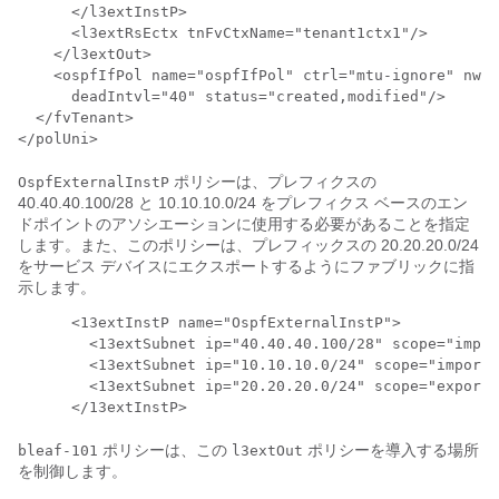
      </l3extInstP>

      <l3extRsEctx tnFvCtxName="tenant1ctx1"/>

    </l3extOut>

    <ospfIfPol name="ospfIfPol" ctrl="mtu-ignore" nwT=
      deadIntvl="40" status="created,modified"/>

  </fvTenant>

ポリシーは、プレフィクスの
OspfExternalInstP
40.40.40.100/28 と 10.10.10.0/24 をプレフィクス ベースのエン
ドポイントのアソシエーションに使用する必要があることを指定
します。また、このポリシーは、プレフィックスの 20.20.20.0/24
をサービス デバイスにエクスポートするようにファブリックに指
示します。
      <13extInstP name="OspfExternalInstP">

        <13extSubnet ip="40.40.40.100/28" scope="impor
        <13extSubnet ip="10.10.10.0/24" scope="import-
        <13extSubnet ip="20.20.20.0/24" scope="export"
      </13extInstP>
ポリシーは、この
ポリシーを導入する場所
bleaf-101
l3extOut
を制御します。