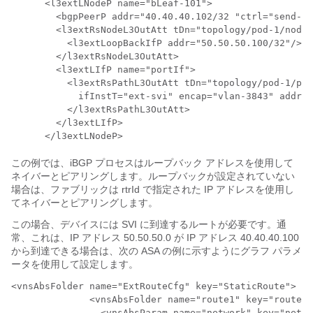
      <l3extLNodeP name="bLeaf-101">

        <bgpPeerP addr="40.40.40.102/32 "ctrl="send-co
        <l3extRsNodeL3OutAtt tDn="topology/pod-1/node-
          <l3extLoopBackIfP addr="50.50.50.100/32"/>

        </l3extRsNodeL3OutAtt>

        <l3extLIfP name="portIf">

          <l3extRsPathL3OutAtt tDn="topology/pod-1/pat
            ifInstT="ext-svi" encap="vlan-3843" addr="
          </l3extRsPathL3OutAtt>

        </l3extLIfP>

      </l3extLNodeP>
この例では、iBGP プロセスはループバック アドレスを使用して
ネイバーとピアリングします。ループバックが設定されていない
場合は、ファブリックは rtrId で指定された IP アドレスを使用し
てネイバーとピアリングします。
この場合、デバイスには SVI に到達するルートが必要です。通
常、これは、IP アドレス 50.50.50.0 が IP アドレス 40.40.40.100
から到達できる場合は、次の ASA の例に示すようにグラフ パラメ
ータを使用して設定します。
<vnsAbsFolder name="ExtRouteCfg" key="StaticRoute">

              <vnsAbsFolder name="route1" key="route">

                <vnsAbsParam name="network" key="netwo