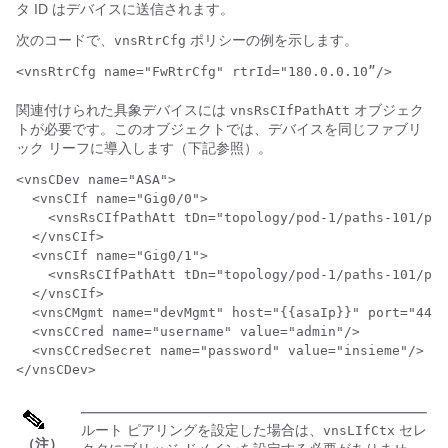
タ ID はデバイスに送信されます。
次のコードで、
ポリシーの例を示します。
vnsRtrCfg
<vnsRtrCfg name="FwRtrCfg" rtrId="180.0.0.10”/>
関連付けられた具象デバイスには
オブジェク
vnsRsCIfPathAtt
トが必要です。このオブジェクトでは、デバイスを同じファブリ
ック リーフに導入します（下記参照）。
<vnsCDev name="ASA">

  <vnsCIf name="Gig0/0">

    <vnsRsCIfPathAtt tDn="topology/pod-1/paths-101/pat
  </vnsCIf>

  <vnsCIf name="Gig0/1">

    <vnsRsCIfPathAtt tDn="topology/pod-1/paths-101/pat
  </vnsCIf>

  <vnsCMgmt name="devMgmt" host="{{asaIp}}" port="443"
  <vnsCCred name="username" value="admin"/>

  <vnsCCredSecret name="password" value="insieme"/>

</vnsCDev>
ルート ピアリングを設定した場合は、
セレ
vnsLIfCtx
（注）