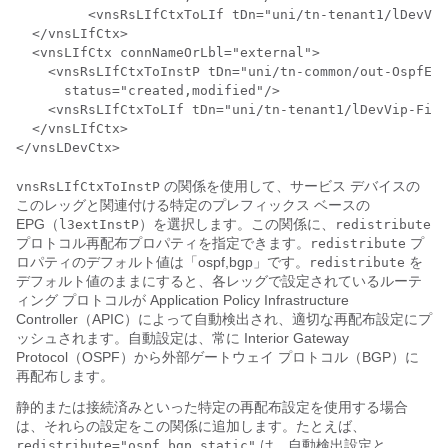
  	 <vnsRsLIfCtxToLIf tDn="uni/tn-tenant1/lDevVip-Firewall/lIf-internal"/>

  </vnsLIfCtx>

  <vnsLIfCtx connNameOrLbl="external">

    <vnsRsLIfCtxToInstP tDn="uni/tn-common/out-OspfExt
      status="created,modified"/>

    <vnsRsLIfCtxToLIf tDn="uni/tn-tenant1/lDevVip-Fire
  </vnsLIfCtx>

</vnsLDevCtx>
の関係を使用して、サービス デバイスの
vnsRsLIfCtxToInstP
このレッグと関連付ける特定のプレフィックス ベースの
EPG（
）を選択します。この関係に、
l3extInstP
redistribute
プロトコル再配布プロパティを指定できます。
プ
redistribute
ロパティのデフォルト値は「ospf,bgp」です。
を
redistribute
デフォルト値のままにすると、各レッグで設定されているルーテ
ィング プロトコルが
Application Policy Infrastructure
Controller
（
APIC
）によって自動検出され、適切な再配布設定にプ
ッシュされます。自動設定は、常に Interior Gateway
Protocol（OSPF）から外部ゲートウェイ プロトコル（BGP）に
再配布します。
静的または接続済みといった特定の再配布設定を使用する場合
は、それらの設定をこの関係に追加します。たとえば、
は、自動検出設定と
redistribute="ospf,bgp,static"