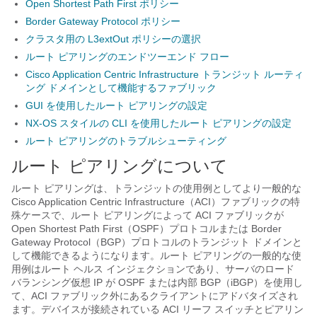
Open Shortest Path First ポリシー
Border Gateway Protocol ポリシー
クラスタ用の L3extOut ポリシーの選択
ルート ピアリングのエンドツーエンド フロー
Cisco Application Centric Infrastructure トランジット ルーティ
ング ドメインとして機能するファブリック
GUI を使用したルート ピアリングの設定
NX-OS スタイルの CLI を使用したルート ピアリングの設定
ルート ピアリングのトラブルシューティング
ルート ピアリングについて
ルート ピアリングは、トランジットの使用例としてより一般的な
Cisco Application Centric Infrastructure
（
ACI
）ファブリックの特
殊ケースで、ルート ピアリングによって
ACI
ファブリックが
Open Shortest Path First（OSPF）プロトコルまたは Border
Gateway Protocol（BGP）プロトコルのトランジット ドメインと
して機能できるようになります。ルート ピアリングの一般的な使
用例はルート ヘルス インジェクションであり、サーバのロード
バランシング仮想 IP が OSPF または内部 BGP（iBGP）を使用し
て、ACI ファブリック外にあるクライアントにアドバタイズされ
ます。デバイスが接続されている
ACI
リーフ スイッチとピアリン