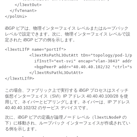
    </l3extOut>

  </fvTenant>

</polUni>
iBGP ピアは、物理インターフェイス レベルまたはループバック
レベルで設定できます。次に、物理インターフェイス レベルで設
定された iBGP ピアの例を示します。
<l3extLIfP name="portIf">

          <l3extRsPathL3OutAtt tDn="topology/pod-1/pat
            ifInstT="ext-svi" encap="vlan-3843" addr="
            <bgpPeerP addr="40.40.40.102/32 "ctrl="sen
          </l3extRsPathL3OutAtt>

</l3extLIfP>
この場合、ファブリック上で実行する iBGP プロセスはスイッチ
仮想インターフェイス（SVI）IP アドレス 40.40.40.100/28 を使
用して、ネイバーとピアリングします。ネイバーは、IP アドレス
40.40.40.102/32 のサービス デバイスです。
次に、iBGP ピアの定義が論理ノード レベル（
の
l3extLNodeP
下）に移動され、ループバック インターフェイスが作成されてい
る例を示します。