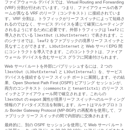
ファイアウォール デバイスでは、Virtual Routing and Forwarding
(VRF) 分割が行われています。つまり、ファイアウォールの各ア
ームが異なる VRF のリーフ（コンテキスト）に接続されていま
す。VRF 分割は、トラフィックがリーフ スイッチによって短絡さ
れるのではなく、サービス デバイスを通じて確実にルーティング
されるようにするために必要です。外部トラフィックは
に
leaf2
導入されている
（
）で表されます。こ
l3extOut
L3OutInternet
のシナリオでは、
をファブリックの境界リーフ スイッチと
leaf2
見なすことができます。
と Web サーバ EPG 間
L3OutInternet
にコントラクトを導入できます。このコントラクトは、ファイア
ウォール デバイスを含むサービス グラフに関連付けられます。
Web サーバ ルートを外部にパブリッシュするには、2 つの
（
と
）を、サービス
l3extOut
L3OutExternal
L3OutInternal
デバイスを接続するリーフ スイッチ ポートに展開します。その結
果、Open Shortest Path First (OSPF) ピアリング セッションが、
両方のコンテキスト（
と
）のリーフ ス
commonctx
tenant1ctx1
イッチとファイアウォール間で確立されます。これらの
の
export
属性が境界リーフ スイッチへのルーティング
l3extOut
情報のアドバタイズ方法を制御します。ルートはマルチプロトコ
ル Border Gateway Protocol (MP-BGP) の再配布を使用して、フ
ァブリック リーフ スイッチの間で内部的に交換されます。
最終的に、別の OSPF セッションを使用して Web サーバ ルート