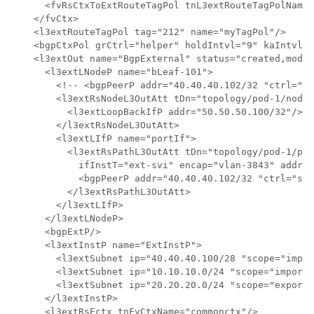
      <fvRsCtxToExtRouteTagPol tnL3extRouteTagPolName=
    </fvCtx>

    <l3extRouteTagPol tag="212" name="myTagPol"/>

    <bgpCtxPol grCtrl="helper" holdIntvl="9" kaIntvl="
    <l3extOut name="BgpExternal" status="created,modif
      <l3extLNodeP name="bLeaf-101">

        <!-- <bgpPeerP addr="40.40.40.102/32 "ctrl="se
        <l3extRsNodeL3OutAtt tDn="topology/pod-1/node-
          <l3extLoopBackIfP addr="50.50.50.100/32"/>

        </l3extRsNodeL3OutAtt>

        <l3extLIfP name="portIf">

          <l3extRsPathL3OutAtt tDn="topology/pod-1/pat
            ifInstT="ext-svi" encap="vlan-3843" addr="
            <bgpPeerP addr="40.40.40.102/32 "ctrl="sen
          </l3extRsPathL3OutAtt>

        </l3extLIfP>

      </l3extLNodeP>

      <bgpExtP/>

      <l3extInstP name="ExtInstP">

        <l3extSubnet ip="40.40.40.100/28 "scope="impor
        <l3extSubnet ip="10.10.10.0/24 "scope="import-
        <l3extSubnet ip="20.20.20.0/24 "scope="export-
      </l3extInstP>

      <l3extRsEctx tnFvCtxName="commonctx"/>
