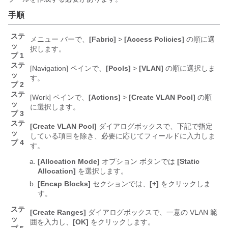
手順
ステ
メニュー バーで、
[Fabric]
>
[Access Policies]
の順に選
ッ
択します。
プ 1
ステ
[Navigation] ペインで、
[Pools]
>
[VLAN]
の順に選択しま
ッ
す。
プ 2
ステ
[Work] ペインで、
[Actions]
>
[Create VLAN Pool]
の順
ッ
に選択します。
プ 3
ステ
[Create VLAN Pool]
ダイアログボックスで、下記で指定
ッ
している項目を除き、必要に応じてフィールドに入力しま
プ 4
す。
[Allocation Mode]
オプション ボタンでは
[Static
Allocation]
を選択します。
[Encap Blocks]
セクションでは、
[+]
をクリックしま
す。
ステ
[Create Ranges]
ダイアログボックスで、一意の VLAN 範
ッ
囲を入力し、
[OK]
をクリックします。