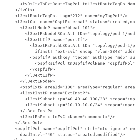
      <fvRsCtxToExtRouteTagPol tnL3extRouteTagPolName=
    </fvCtx>

    <l3extRouteTagPol tag="212" name="myTagPol"/>

    <l3extOut name="OspfExternal" status="created,modi
      <l3extLNodeP name="bLeaf-101">

        <l3extRsNodeL3OutAtt tDn="topology/pod-1/node-
        <l3extLIfP name="portIf">

          <l3extRsPathL3OutAtt tDn="topology/pod-1/pat
            ifInstT="ext-svi" encap="vlan-3843" addr="
          <ospfIfP authKey="tecom" authType="md5" auth
            <ospfRsIfPol tnOspfIfPolName="ospfIfPol"/>

          </ospfIfP>

        </l3extLIfP>

      </l3extLNodeP>

      <ospfExtP areaId="100" areaType="regular" areaCt
      <l3extInstP name="ExtInstP">

        <l3extSubnet ip="40.40.40.100/28" scope="impor
        <l3extSubnet ip="10.10.10.0/24" scope="import-
      </l3extInstP>

      <l3extRsEctx tnFvCtxName="commonctx"/>

    </l3extOut>

    <ospfIfPol name="ospfIfPol" ctrl="mtu-ignore" nwT=
      deadIntvl="40" status="created,modified"/>
