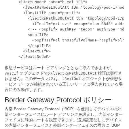
      <l3extLNodeP name="bLeaf-101">

        <l3extRsNodeL3OutAtt tDn="topology/pod-1/node-
        <l3extLIfP name="portIf">

          <l3extRsPathL3OutAtt tDn="topology/pod-1/pat
            ifInstT="ext-svi" encap="vlan-3843" addr="
          <!-- <ospfIfP authKey="tecom" authType="md5"
          <ospfIfP>

            <ospfRsIfPol tnOspfIfPolName="ospfIfPol"/>

          </ospfIfP>

        </l3extLIfP>

      </l3extLNodeP>
仮想サービスはルート ピアリングとともに導入できますが、
オブジェクトでの
検証は実行さ
vnsCIf
l3extRsPathL3OutAtt
れません。このデータ パスは、
オブジェクトが仮想サ
l3extOut
ービス データが接続されている正しいリーフに導入されている場
合にのみ動作します。
Border Gateway Protocol ポリシー
内部 Border Gateway Protocol（iBGP）を使用してデバイスの外
部インターフェイスにルート ピアリングを設定し、内部インター
フェイスに静的ルートを設定できます。追加設定なしにデバイス
の内部インターフェイスと外部インターフェイスの両方に iBGP