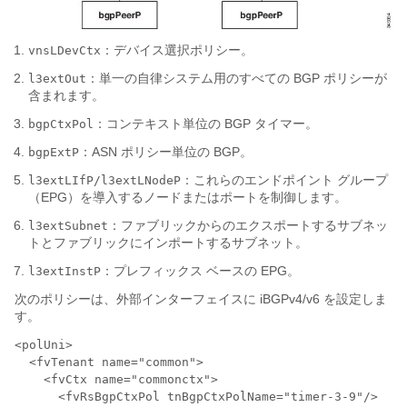
：デバイス選択ポリシー。
vnsLDevCtx
：単一の自律システム用のすべての BGP ポリシーが
l3extOut
含まれます。
：コンテキスト単位の BGP タイマー。
bgpCtxPol
：ASN ポリシー単位の BGP。
bgpExtP
：これらのエンドポイント グループ
l3extLIfP/l3extLNodeP
（EPG）を導入するノードまたはポートを制御します。
：ファブリックからのエクスポートするサブネッ
l3extSubnet
トとファブリックにインポートするサブネット。
：プレフィックス ベースの EPG。
l3extInstP
次のポリシーは、外部インターフェイスに iBGPv4/v6 を設定しま
す。
<polUni>

  <fvTenant name="common">

    <fvCtx name="commonctx">

      <fvRsBgpCtxPol tnBgpCtxPolName="timer-3-9"/>
