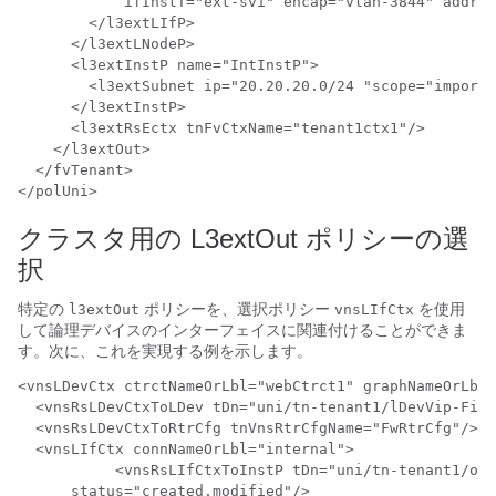
            ifInstT="ext-svi" encap="vlan-3844" addr="
        </l3extLIfP>

      </l3extLNodeP>

      <l3extInstP name="IntInstP">

        <l3extSubnet ip="20.20.20.0/24 "scope="import-
      </l3extInstP>

      <l3extRsEctx tnFvCtxName="tenant1ctx1"/>

    </l3extOut>

  </fvTenant>

</polUni>
クラスタ用の L3extOut ポリシーの選
択
特定の
ポリシーを、選択ポリシー
を使用
l3extOut
vnsLIfCtx
して論理デバイスのインターフェイスに関連付けることができま
す。次に、これを実現する例を示します。
<vnsLDevCtx ctrctNameOrLbl="webCtrct1" graphNameOrLbl=
  <vnsRsLDevCtxToLDev tDn="uni/tn-tenant1/lDevVip-Fire
  <vnsRsLDevCtxToRtrCfg tnVnsRtrCfgName="FwRtrCfg"/>

  <vnsLIfCtx connNameOrLbl="internal">

	   <vnsRsLIfCtxToInstP tDn="uni/tn-tenant1/out-OspfInternal/instP-IntInstP"

      status="created,modified"/>
