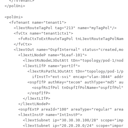
  </fvTenant>

</polUni>
<polUni>

  <fvTenant name="tenant1">

    <l3extRouteTagPol tag="213" name="myTagPol"/>

    <fvCtx name="tenant1ctx1">

      <fvRsCtxToExtRouteTagPol tnL3extRouteTagPolName=
    </fvCtx>

    <l3extOut name="OspfInternal" status="created,modi
      <l3extLNodeP name="bLeaf-101">

        <l3extRsNodeL3OutAtt tDn="topology/pod-1/node-
        <l3extLIfP name="portIf">

          <l3extRsPathL3OutAtt tDn="topology/pod-1/pat
            ifInstT="ext-svi" encap="vlan-3844" addr="
          <ospfIfP authKey="tecom" authType="md5" auth
            <ospfRsIfPol tnOspfIfPolName="ospfIfPol"/>

          </ospfIfP>

        </l3extLIfP>

      </l3extLNodeP>

      <ospfExtP areaId="100" areaType="regular" areaCt
      <l3extInstP name="IntInstP">

        <l3extSubnet ip="30.30.30.100/28" scope="impor
        <l3extSubnet ip="20.20.20.0/24" scope="import-