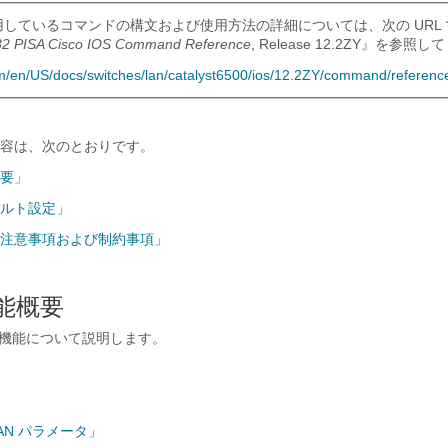
用しているコマンドの構文および使用方法の詳細については、次の URL 
 32 PISA Cisco IOS Command Reference
, Release 12.2ZY』を参照
om/en/US/docs/switches/lan/catalyst6500/ios/12.2ZY/command/referenc
容は、次のとおりです。
概要」
ォルト設定」
時の注意事項および制約事項」
機能概要
 の機能について説明します。
AN パラメータ」