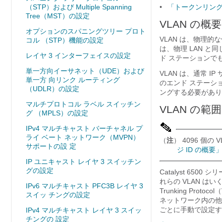
（STP）および Multiple Spanning
•
「トークンリング 
Tree（MST）の設定
VLAN の概要
オプションのスパニングツリー プロト
VLAN は、物理
コル （STP）機能の設定
は、物理 LAN 
レイヤ 3 インターフェイスの設定
ド ステーションで
単一方向イーサネット（UDE）および
VLAN は、通常 
単一方 向リンク ルーティング
のエンド ステーショ
（UDLR）の設定
ングする必要があり
マルチプロトコル ラベル スイッチン
VLAN の範囲
グ （MPLS）の設定
IPv4 マルチキャスト バーチャネル プ
ライ ベート ネットワーク（MVPN）
（
注
） 4096 個
サポートの設 定
ジ ID の概要
IP ユニキャスト レイヤ 3 スイッチン
グの設定
Catalyst 650
れらの VLAN は
い
IPv6 マルチキャスト PFC3B レイヤ 3
Trunking Pro
スイッ チングの設定
ネットワーク内の他
ごとに手動で設定す
IPv4 マルチキャスト レイヤ 3 スイッ
チングの 設定