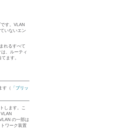
です。VLAN
れていないエン
含まれるすべて
ックは、ルーティ
当てます。
ります（
「ブリッ
サポートします。こ
LAN
 VLAN の一部は
ットワーク装置