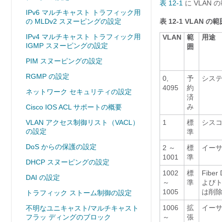
表 12-1
に VLAN
IPv6 マルチキャスト トラフィック用
の MLDv2 スヌーピングの設定
表 12-1
VLAN の範
IPv4 マルチキャスト トラフィック用
VLAN
範
用途
IGMP スヌーピングの設定
囲
PIM スヌーピングの設定
RGMP の設定
0,
予
システ
4095
約
ネットワーク セキュリティの設定
済
み
Cisco IOS ACL サポートの概要
VLAN アクセス制御リスト（VACL）
1
標
シス
の設定
準
DoS からの保護の設定
2 ～
標
イーサ
1001
準
DHCP スヌーピングの設定
1002
標
Fibe
DAI の設定
～
準
よびト
1005
は削
トラフィック ストーム制御の設定
1006
拡
イーサ
不明なユニキャスト/マルチキャスト
フラッ ディングのブロック
～
張