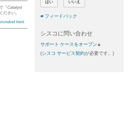
はい
いいえ
で『
Catalyst
してください。
フィードバック
e/cmdref.html
シスコに問い合わせ
サポート ケースをオープン
(
シスコ サービス契約
が必要です。)