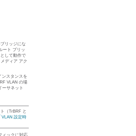
一のブリッジにな
ースルート ブリッ
リッジとして動作で
; メディア アク
P インスタンスを
 VLAN の場
イーサネット
ト（TrBRF と
「VLAN 設定時
）トラフィックに対応