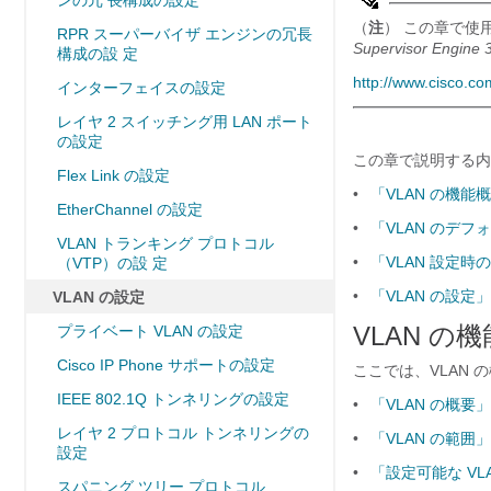
ンの冗 長構成の設定
（
注
） この章で使
RPR スーパーバイザ エンジンの冗長
Supervisor Engine
構成の設 定
http://www.cisco.c
インターフェイスの設定
レイヤ 2 スイッチング用 LAN ポート
の設定
この章で説明する内
Flex Link の設定
•
「VLAN の機能
EtherChannel の設定
•
「VLAN のデフ
VLAN トランキング プロトコル
•
「VLAN 設定
（VTP）の設 定
•
「VLAN の設定」
VLAN の設定
VLAN の
プライベート VLAN の設定
Cisco IP Phone サポートの設定
ここでは、VLAN
IEEE 802.1Q トンネリングの設定
•
「VLAN の概要」
レイヤ 2 プロトコル トンネリングの
•
「VLAN の範囲」
設定
•
「設定可能な VL
スパニング ツリー プロトコル