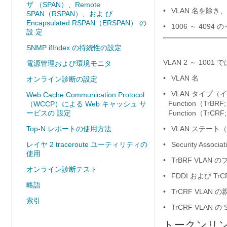
ザ （SPAN）、Remote
•
VLAN 名を除き、
SPAN（RSPAN）、およ び
Encapsulated RSPAN（ERSPAN） の
•
1006 ～ 409
設 定
SNMP ifIndex の持続性の設定
VLAN 2 ～ 10
電源管理および環境モニタ
•
VLAN 名
オンライン診断の設定
•
VLAN タイプ（イーサネ
Web Cache Communication Protocol
Function（TrB
（WCCP）による Web キャッシュ サ
ービスの 設定
Function（T
Top-N レポートの使用方法
•
VLAN ステー
レイヤ 2 traceroute ユーティリティの
•
Security Associa
使用
•
TrBRF VLAN
オンライン診断テスト
•
FDDI および Tr
略語
•
TrCRF VLAN の
索引
•
TrCRF VLAN の
トークンリング