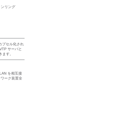
クンリング
ク）でカプセル化され
VTP サーバと
きます。
LAN を相互接
トワーク装置全