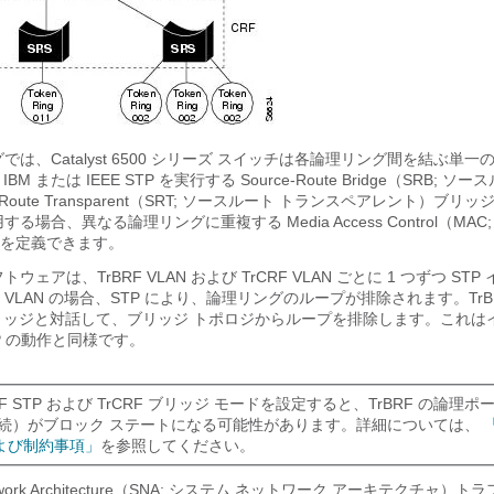
では、Catalyst 6500 シリーズ スイッチは各論理リング間を結ぶ単
BM または IEEE STP を実行する Source-Route Bridge（SRB; ソ
-Route Transparent（SRT; ソースルート トランスペアレント）ブ
する場合、異なる論理リングに重複する Media Access Control（MAC
を定義できます。
ウェアは、TrBRF VLAN および TrCRF VLAN ごとに 1 つずつ ST
 VLAN の場合、STP により、論理リングのループが排除されます。TrBRF
ブリッジと対話して、ブリッジ トポロジからループを排除します。これは
TP の動作と同様です。
F STP および TrCRF ブリッジ モードを設定すると、TrBRF の論理ポー
の接続）がブロック ステートになる可能性があります。詳細については、
よび制約事項」
を参照してください。
 Network Architecture（SNA; システム ネットワーク アーキテクチャ