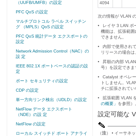
（UUFB/UMFB）の設定
4094
PFC QoS の設定
次の情報が VLAN
マルチプロトコル ラベル スイッチン
•
レイヤ 3 LAN
グ （MPLS）QoS の設定
機能は、拡張範囲内
PFC QoS 統計データ エクスポートの
できません。
設定
•
内部で使用されてい
Network Admission Control（NAC）の
リリースの場合は
設 定
•
昇順の内部 VLA
IEEE 802.1X ポートベースの認証の設
号）を設定できま
定
•
Catalyst オ
ポート セキュリティの設定
トしません。VLAN 
チに拡張されてい
CDP の設定
•
拡張範囲 VLAN
単一方向リンク検出（UDLD）の設定
の概要」
を参照）
NetFlow データ エクスポート
設定可能な V
（NDE）の設 定
NetFlow の設定
（
注
） • イーサネ
ローカル スイッチド ポート アナライ