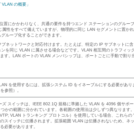
VLAN の概要」
的な位置にかかわりなく、共通の要件を持つエンド ステーションのグループ
と同じ属性をすべて備えていますが、物理的に同じ LAN セグメントに置か
もグループ化することができます。
IP サブネットワークと対応付けます。たとえば、特定の IP サブネットに
ンを同じ VLAN に属させる場合などです。VLAN 相互間のトラフィ
ます。LAN ポートの VLAN メンバシップは、ポートごとに手動で割り
の VLAN を使用するには、拡張システム ID をイネーブルにする必要があ
」
を参照）。
0 シリーズ スイッチは、IEEE 802.1Q 規格に準拠した VLAN を 4096 個
くつかの範囲に分かれています。
各範囲の使用法は少しずつ異なります。V
tocol（VTP; VLAN トランキング プロトコル）を使用している場合、これらの
のスイッチに伝播されます。拡張範囲 VLAN は
伝播されないため、ネ
る必要があります。