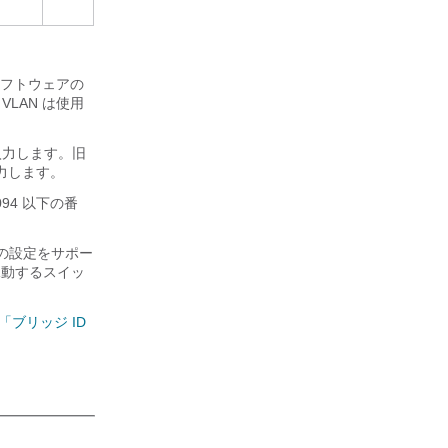
ソフトウェアの
LAN は使用
力します。旧
力します。
94 以下の番
4 の設定をサポー
アを稼動するスイッ
「ブリッジ ID