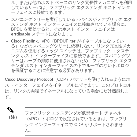
ル、または他のホスト ベースのリンク冗長性メカニズムを利用
しているサーバは、
ファブリック エクステンダ
ホスト インタ
ーフェイスに接続できます。
スパニングツリーを実行しているデバイスが
ファブリック エク
ステンダ
ホスト インターフェイスに接続されている場合に、
BPDU を受信すると、そのホスト インターフェイスは
errdisable ステートになります。
Cisco Flexlink、vPC（BPDUFilter がイネーブルになってい
る）などのスパニングツリーに依存しない、リンク冗長性メカ
ニズムを使用するエッジ スイッチは、
ファブリック エクステ
ンダ
ホスト インターフェイスに接続できます。 スパニングツ
リーはループの排除に使用されないため、
ファブリック エクス
テンダ
ホスト インターフェイスの下でループのないトポロジ
を保証することに注意する必要があります。
Cisco Discovery Protocol（CDP）パケットを受け入れるようにホ
スト インターフェイスをイネーブルにできます。 このプロトコル
は、リンクの両端でイネーブルになっている場合にだけ機能しま
す。
ファブリック エクステンダ
が仮想ポート チャネル
（注）
（vPC）トポロジで設定されているときは、ファブリ
ック インターフェイスで CDP がサポートされませ
ん。