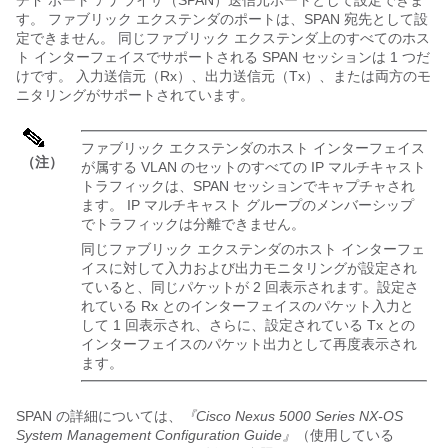
チド ポート アナライザ（SPAN）送信元ポートとして設定できま
す。
ファブリック エクステンダ
のポートは、SPAN 宛先として設
定できません。 同じ
ファブリック エクステンダ
上のすべてのホス
ト インターフェイスでサポートされる SPAN セッションは 1 つだ
けです。 入力送信元（Rx）、出力送信元（Tx）、または両方のモ
ニタリングがサポートされています。
ファブリック エクステンダ
のホスト インターフェイス
（注）
が属する VLAN のセットのすべての IP マルチキャスト
トラフィックは、SPAN セッションでキャプチャされ
ます。 IP マルチキャスト グループのメンバーシップ
でトラフィックは分離できません。
同じ
ファブリック エクステンダ
のホスト インターフェ
イスに対して入力および出力モニタリングが設定され
ていると、同じパケットが 2 回表示されます。設定さ
れている Rx とのインターフェイスのパケット入力と
して 1 回表示され、さらに、設定されている Tx との
インターフェイスのパケット出力として再度表示され
ます。
SPAN の詳細については、
『Cisco Nexus 5000 Series NX-OS
System Management Configuration Guide』
（使用している