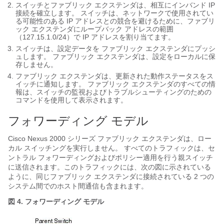
スイッチと
ファブリック エクステンダ
は、相互にインバンド IP
接続を確立します。 スイッチは、ネットワークで使用されてい
る可能性のある IP アドレスとの競合を避けるために、
ファブリ
ック エクステンダ
にループバック アドレスの範囲
（127.15.1.0/24）で IP アドレスを割り当てます。
スイッチは、設定データを
ファブリック エクステンダ
にプッシ
ュします。
ファブリック エクステンダ
は、設定をローカルに保
存しません。
ファブリック エクステンダ
は、更新された動作ステータスをス
イッチに通知します。
ファブリック エクステンダ
のすべての情
報は、スイッチの監視およびトラブルシューティングのための
コマンドを使用して表示されます。
フォワーディング モデル
Cisco Nexus 2000 シリーズ ファブリック エクステンダ
は、ロー
カル スイッチングを実行しません。 すべてのトラフィックは、セ
ントラル フォワーディングおよびポリシー適用を行う親スイッチ
に送信されます。このトラフィックには、次の図に示されている
ように、同じ
ファブリック エクステンダ
に接続されている 2 つの
システム間でのホスト間通信も含まれます。
図 4. フォワーディング モデル