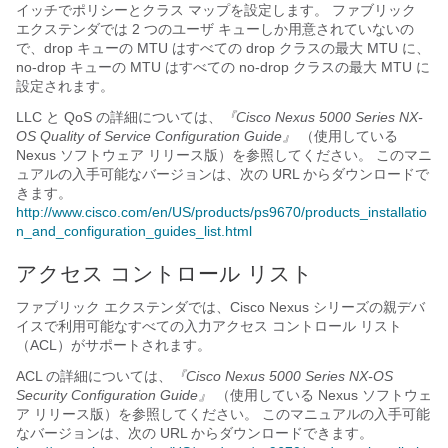
イッチでポリシーとクラス マップを設定します。
ファブリック
エクステンダ
では 2 つのユーザ キューしか用意されていないの
で、drop キューの MTU はすべての drop クラスの最大 MTU に、
no-drop キューの MTU はすべての no-drop クラスの最大 MTU に
設定されます。
LLC と QoS の詳細については、
『Cisco Nexus 5000 Series NX-
OS Quality of Service Configuration Guide』
（使用している
Nexus ソフトウェア リリース版）を参照してください。 このマニ
ュアルの入手可能なバージョンは、次の URL からダウンロードで
きます。
http://www.cisco.com/en/US/products/ps9670/products_installatio
n_and_configuration_guides_list.html
アクセス コントロール リスト
ファブリック エクステンダ
では、
Cisco Nexus シリーズ
の親デバ
イスで利用可能なすべての入力アクセス コントロール リスト
（ACL）がサポートされます。
ACL の詳細については、
『Cisco Nexus 5000 Series NX-OS
Security Configuration Guide』
（使用している Nexus ソフトウェ
ア リリース版）を参照してください。 このマニュアルの入手可能
なバージョンは、次の URL からダウンロードできます。