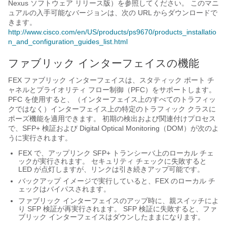
Nexus ソフトウェア リリース版）を参照してください。 このマニ
ュアルの入手可能なバージョンは、次の URL からダウンロードで
きます。
http://www.cisco.com/en/US/products/ps9670/products_installatio
n_and_configuration_guides_list.html
ファブリック インターフェイスの機能
FEX ファブリック インターフェイスは、スタティック ポート チ
ャネル
とプライオリティ フロー制御（PFC）をサポートします。
PFC を使用すると、（インターフェイス上のすべてのトラフィッ
クではなく）インターフェイス上の特定のトラフィック クラスに
ポーズ機能を適用できます。
初期の検出および関連付けプロセス
で、SFP+ 検証および Digital Optical Monitoring（DOM）が次のよ
うに実行されます。
FEX で、アップリンク SFP+ トランシーバ上のローカル チェ
ックが実行されます。 セキュリティ チェックに失敗すると
LED が点灯しますが、リンクは引き続きアップ可能です。
バックアップ イメージで実行していると、FEX のローカル チ
ェックはバイパスされます。
ファブリック インターフェイスのアップ時に、親スイッチによ
り SFP 検証が再実行されます。 SFP 検証に失敗すると、ファ
ブリック インターフェイスはダウンしたままになります。