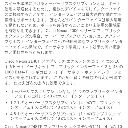
スイッチ環境におけるオーバーサブスクリプションとは、ポート
使用を最適化するために、複数のデバイスを同じインターフェイ
スに接続することです。 インターフェイスは最大速度で動作する
接続をサポートします。 ほとんどのインターフェイスは最大速度
で動作しないため、ポートを共有することにより未使用の帯域幅
を有効活用できます。
Cisco Nexus 2000 シリーズ ファブリック
エクステンダ
の場合、オーバーサブスクリプションは、アクティ
ブなホスト インターフェイスへの利用可能なファブリック インタ
ーフェイスの機能で、イーサネット環境にコスト効果の高い拡張
性と柔軟性をもたらします。
Cisco Nexus 2148T
ファブリック エクステンダ
には、4 つの 10
ギガビット イーサネット ファブリック インターフェイスと 48 の
1000 Base-T（1 ギガビット）イーサネット ホスト インターフェ
イスが用意されています。 このため、多くの種類の設定が可能で
す。 たとえば次のように設定できます。
オーバーサブスクリプションなし（4 つのファブリック インタ
ーフェイスに対して 40 のホスト インターフェイス）
1.2:1 のオーバーサブスクリプション（4 つのファブリック イ
ンターフェイスに対して 48 のホスト インターフェイス）
4.8:1 のオーバーサブスクリプション（1 つのファブリック イ
ンターフェイスに対して 48 のホスト インターフェイス）
Cisco Nexus 2248TP
ファブリック エクステンダ
には、4 つの 10