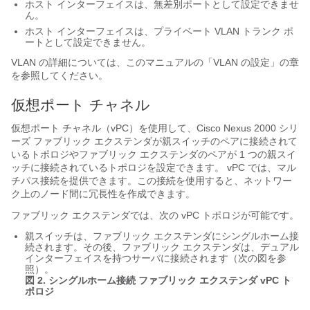
ホスト インターフェイスは、無差別ポートとして設定できませ
ん。
ホスト インターフェイスは、プライベート VLAN トランク ポ
ートとして設定できません。
VLAN の詳細については、このマニュアルの「VLAN の設定」の章
を参照してください。
仮想ポート チャネル
仮想ポート チャネル（vPC）を使用して、
Cisco Nexus 2000 シリ
ーズ ファブリック エクステンダ
が親スイッチのペアに接続されて
いるトポロジや
ファブリック エクステンダ
のペアが 1 つの親スイ
ッチに接続されているトポロジを設定できます。 vPC では、マル
チパス接続を提供できます。この接続を使用すると、ネットワー
ク上のノード間に冗長性を作成できます。
ファブリック エクステンダ
では、次の vPC トポロジが可能です。
親スイッチは、
ファブリック エクステンダ
にシングルホーム接
続されます。その後、ファブリック エクステンダは、デュアル
インターフェイスを持つサーバに接続されます（次の図を参
照）。
図 2. シングルホーム接続
ファブリック エクステンダ
vPC ト
ポロジ