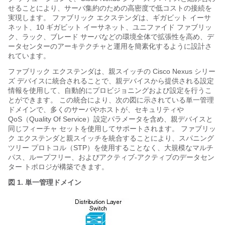
せることにより、サーバ集約のための高密度で低コストの接続を
実現します。
ファブリック エクステンダ
は、ギガビット イーサ
ネット、10 ギガビット イーサネット、ユニファイド ファブリッ
ク、ラック、ブレード サーバなどの環境全体で拡張性を高め、デ
ータセンターのアーキテクチャと運用を簡素化するように設計さ
れています。
ファブリック エクステンダ
は、親スイッチの
Cisco Nexus シリー
ズ
デバイスに統合されることで、親デバイスから提供される設定
情報を使用して、自動的にプロビジョニングおよび設定を行うこ
とができます。 この統合により、次の図に示されている単一管理
ドメインで、多くのサーバやホストが、セキュリティや
QoS（Quality Of Service）設定パラメータを含め、親デバイスと
同じフィーチャ セットを使用してサポートされます。
ファブリッ
ク エクステンダ
と親スイッチを統合することにより、スパニング
ツリー プロトコル（STP）を使用することなく、大規模なマルチ
パス、ループフリー、およびアクティブ-アクティブのデータセン
ター トポロジが構築できます。
図 1. 単一管理ドメイン