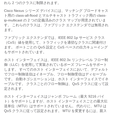
れら 2 つのクラスに制限されます。
Cisco Nexus シリーズ
デバイスには、マッチング ブロードキャス
ト用の class-all-flood とマルチキャスト トラフィック用の class-
ip-multicast の 2 つの定義済みのクラス マップが用意されていま
す。 これらのクラスは、
ファブリック エクステンダ
では無視され
ます。
ファブリック エクステンダ
では、IEEE 802.1p サービス クラス
（CoS）値を使用して、トラフィックを適切なクラスに関連付け
ます。 ポートごとの QoS 設定
と CoS ベースの出力キューイング
もサポートされています。
ホスト インターフェイスは、IEEE 802.3x リンクレベル フロー制
御（LLC）を使用して実装されているポーズ フレームをサポート
します。 すべてのホスト インターフェイスにおいて、デフォルト
でフロー制御送信はイネーブル、フロー制御受信はディセーブル
です。 自動ネゴシエーションは、ホスト インターフェイスでイネ
ーブルです。 クラスごとのフロー制御は、QoS クラスに従って設
定されます。
ホスト インターフェイスはジャンボ フレーム（最大 9216 バイ
ト）をサポートしますが、ホスト インターフェイスごとの最大伝
送単位（MTU）はサポートされていません。 代わりに、MTU は
QoS クラスに従って設定されます。 MTU を変更するには、親ス