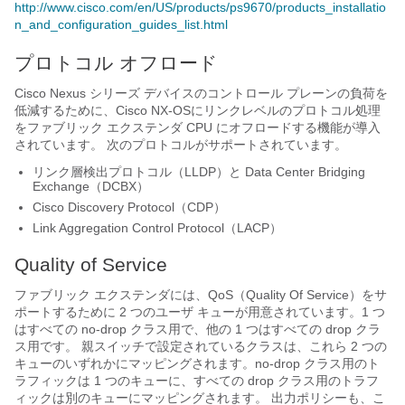
http://www.cisco.com/en/US/products/ps9670/products_installatio
n_and_configuration_guides_list.html
プロトコル オフロード
Cisco Nexus シリーズ
デバイスのコントロール プレーンの負荷を
低減するために、
Cisco NX-OS
にリンクレベルのプロトコル処理
を
ファブリック エクステンダ
CPU にオフロードする機能が導入
されています。 次のプロトコルがサポートされています。
リンク層検出プロトコル（LLDP）と Data Center Bridging
Exchange（DCBX）
Cisco Discovery Protocol（CDP）
Link Aggregation Control Protocol（LACP）
Quality of Service
ファブリック エクステンダ
には、QoS（Quality Of Service）をサ
ポートするために 2 つのユーザ キューが用意されています。1 つ
はすべての no-drop クラス用で、他の 1 つはすべての drop クラ
ス用です。 親スイッチで設定されているクラスは、これら 2 つの
キューのいずれかにマッピングされます。no-drop クラス用のト
ラフィックは 1 つのキューに、すべての drop クラス用のトラフ
ィックは別のキューにマッピングされます。 出力ポリシーも、こ