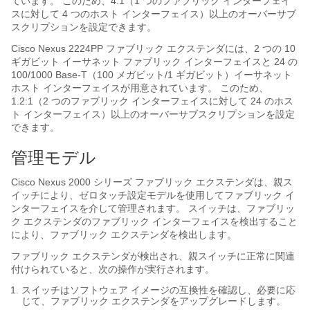
ています。 このため、4:1（1 つのファブリック インターフェイ
スに対して 4 つのホスト インターフェイス）以上のオーバーサブ
スクリプションを設定できます。
Cisco Nexus 2224PP
ファブリック エクステンダ
には、2 つの 10
ギガビット イーサネット ファブリック インターフェイスと 24 の
100/1000 Base-T（100 メガビット/1 ギガビット）イーサネット
ホスト インターフェイスが用意されています。 このため、
1.2:1（2 つのファブリック インターフェイスに対して 24 のホス
ト インターフェイス）以上のオーバーサブスクリプションを設定
できます。
管理モデル
Cisco Nexus 2000 シリーズ ファブリック エクステンダ
は、親ス
イッチにより、ゼロタッチ設定モデルを使用してファブリック イ
ンターフェイスを介して管理されます。 スイッチは、
ファブリッ
ク エクステンダ
のファブリック インターフェイスを検出すること
により、
ファブリック エクステンダ
を検出します。
ファブリック エクステンダ
が検出され、親スイッチに正常に関連
付けられていると、次の操作が実行されます。
スイッチはソフトウェア イメージの互換性を確認し、必要に応
じて、
ファブリック エクステンダ
をアップグレードします。