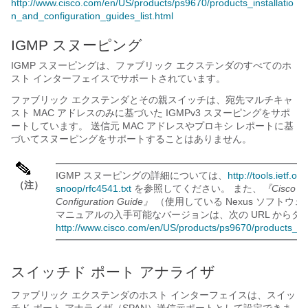
http://www.cisco.com/en/US/products/ps9670/products_installatio
n_and_configuration_guides_list.html
IGMP スヌーピング
IGMP スヌーピングは、
ファブリック エクステンダ
のすべてのホ
スト インターフェイスでサポートされています。
ファブリック エクステンダ
とその親スイッチは、宛先マルチキャ
スト MAC アドレスのみに基づいた IGMPv3 スヌーピングをサポ
ートしています。 送信元 MAC アドレスやプロキシ レポートに基
づいてスヌーピングをサポートすることはありません。
IGMP スヌーピングの詳細については、
http://tools.ietf.
（注）
snoop/rfc4541.txt
を参照してください。 また、
『Cisco Ne
Configuration Guide』
（使用している Nexus ソフトウ
マニュアルの入手可能なバージョンは、次の URL からダ
http://www.cisco.com/en/US/products/ps9670/products_inst
スイッチド ポート アナライザ
ファブリック エクステンダ
のホスト インターフェイスは、スイッ