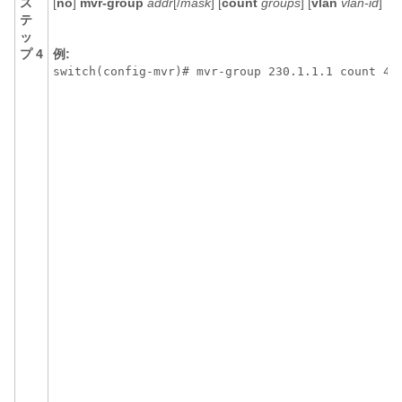
ス
[
no
]
mvr-group
addr
[/
mask
] [
count
groups
] [
vlan
vlan-id
]
テ
ッ
プ 4
例:
switch(config-mvr)# mvr-group 230.1.1.1 count 4