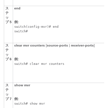
ス
end
テ
ッ
プ 5
例:
switch(config-mvr)# end

switch#
ス
clear
mvr
counters
[
source-ports
|
receiver-ports
]
テ
ッ
プ 6
例:
switch# clear mvr counters
ス
show
mvr
テ
ッ
プ 7
例:
switch# show mvr