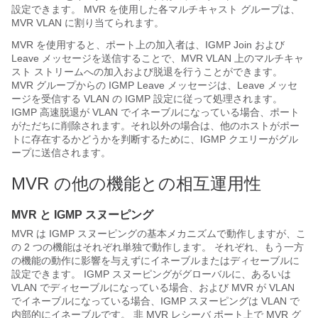
設定できます。 MVR を使用した各マルチキャスト グループは、
MVR VLAN に割り当てられます。
MVR を使用すると、ポート上の加入者は、IGMP Join および
Leave メッセージを送信することで、MVR VLAN 上のマルチキャ
スト ストリームへの加入および脱退を行うことができます。
MVR グループからの IGMP Leave メッセージは、Leave メッセ
ージを受信する VLAN の IGMP 設定に従って処理されます。
IGMP 高速脱退が VLAN でイネーブルになっている場合、ポート
がただちに削除されます。それ以外の場合は、他のホストがポー
トに存在するかどうかを判断するために、IGMP クエリーがグル
ープに送信されます。
MVR の他の機能との相互運用性
MVR と IGMP スヌーピング
MVR は IGMP スヌーピングの基本メカニズムで動作しますが、こ
の 2 つの機能はそれぞれ単独で動作します。 それぞれ、もう一方
の機能の動作に影響を与えずにイネーブルまたはディセーブルに
設定できます。 IGMP スヌーピングがグローバルに、あるいは
VLAN でディセーブルになっている場合、および MVR が VLAN
でイネーブルになっている場合、IGMP スヌーピングは VLAN で
内部的にイネーブルです。 非 MVR レシーバ ポート上で MVR グ