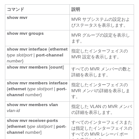
コマンド
説明
show mvr
MVR サブシステムの設定およ
びステータスを表示します。
show mvr groups
MVR グループの設定を表示し
ます。
show mvr interface
{
ethernet
指定したインターフェイスの
type slot/port
|
port-channel
MVR 設定を表示します。
number
}
show mvr members
[
count
]
すべての MVR メンバーの数と
詳細を表示します。
show mvr members
interface
指定したインターフェイスの
{
ethernet
type slot/port
|
port-
MVR メンバの詳細を表示しま
channel
number
}
す。
show mvr members
vlan
指定した VLAN の MVR メンバ
vlan-id
の詳細を表示します。
show mvr receiver-ports
すべてのインターフェイスまた
[
ethernet
type slot/port
|
port-
は指定したインターフェイスの
channel
number
]
すべての MVR レシーバ ポー