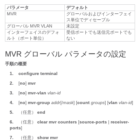
パラメータ
デフォルト
MVR
グローバルおよびインターフェイ
ス単位でディセーブル
グローバル MVR VLAN
未設定
インターフェイスのデフォ
受信ポートでも送信元ポートでも
ルト（ポート単位）
ない
MVR グローバル パラメータの設定
手順の概要
1.
configure terminal
2.
[
no
]
mvr
3.
[
no
]
mvr-vlan
vlan-id
4.
[
no
]
mvr-group
addr
[/
mask
] [
count
groups
] [
vlan
vlan-id
]
5.
（任意）
end
6.
（任意）
clear
mvr
counters
[
source-ports
|
receiver-
ports
]
7.
（任意）
show
mvr