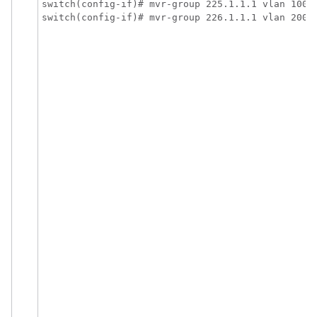
switch(config-if)# mvr-group 225.1.1.1 vlan 100

switch(config-if)# mvr-group 226.1.1.1 vlan 200