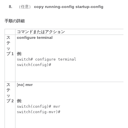
8.
（任意）
copy
running-config
startup-config
手順の詳細
コマンドまたはアクション
ス
configure terminal
テ
ッ
プ 1
例:
switch# configure terminal

switch(config)#
ス
[
no
]
mvr
テ
ッ
プ 2
例:
switch(config)# mvr

switch(config-mvr)#