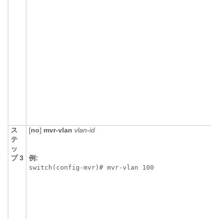
ス
[
no
]
mvr-vlan
vlan-id
テ
ッ
プ 3
例:
switch(config-mvr)# mvr-vlan 100