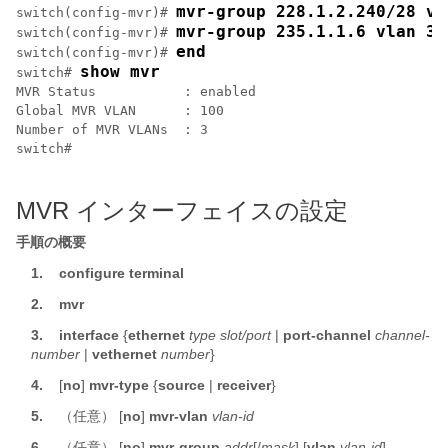
mvr-group 228.1.2.240/28 vl
switch(config-mvr)# 
mvr-group 235.1.1.6 vlan 34
switch(config-mvr)# 
end
switch(config-mvr)# 
show mvr
switch# 
MVR Status           : enabled

Global MVR VLAN      : 100

Number of MVR VLANs  : 3

switch#

MVR インターフェイスの設定
手順の概要
1.
configure terminal
2.
mvr
3.
interface
{
ethernet
type slot/port
|
port-channel
channel-
number
|
vethernet
number
}
4.
[
no
]
mvr-type
{
source
|
receiver
}
5.
（任意）
[
no
]
mvr-vlan
vlan-id
6.
（任意）
[
no
]
mvr-group
addr
[/
mask
] [
vlan
vlan-id
]