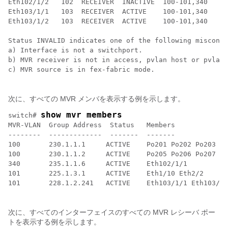
Eth102/1/2   102  RECEIVER  INACTIVE  100-101,340

Eth103/1/1   103  RECEIVER  ACTIVE    100-101,340

Eth103/1/2   103  RECEIVER  ACTIVE    100-101,340

Status INVALID indicates one of the following misconfi
a) Interface is not a switchport.

b) MVR receiver is not in access, pvlan host or pvlan 
c) MVR source is in fex-fabric mode.

次に、すべての MVR メンバを表示する例を示します。
show mvr members
switch# 
MVR-VLAN  Group Address  Status   Members

--------  -------------  -------  -------

100       230.1.1.1     ACTIVE    Po201 Po202 Po203 Po
100       230.1.1.2     ACTIVE    Po205 Po206 Po207 Po
340       235.1.1.6     ACTIVE    Eth102/1/1

101       225.1.3.1     ACTIVE    Eth1/10 Eth2/2

101       228.1.2.241   ACTIVE    Eth103/1/1 Eth103/1/
次に、すべてのインターフェイスのすべての MVR レシーバ ポー
トを表示する例を示します。