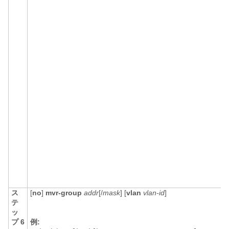
ス
[
no
]
mvr-group
addr
[/
mask
] [
vlan
vlan-id
]
テ
ッ
プ 6
例: