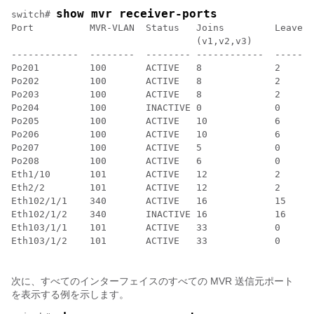
show mvr receiver-ports
switch# 
Port          MVR-VLAN  Status   Joins         Leaves

                                 (v1,v2,v3)

------------  --------  -------- ------------  -------
Po201         100       ACTIVE   8             2

Po202         100       ACTIVE   8             2

Po203         100       ACTIVE   8             2

Po204         100       INACTIVE 0             0

Po205         100       ACTIVE   10            6

Po206         100       ACTIVE   10            6

Po207         100       ACTIVE   5             0

Po208         100       ACTIVE   6             0

Eth1/10       101       ACTIVE   12            2

Eth2/2        101       ACTIVE   12            2

Eth102/1/1    340       ACTIVE   16            15

Eth102/1/2    340       INACTIVE 16            16

Eth103/1/1    101       ACTIVE   33            0

Eth103/1/2    101       ACTIVE   33            0

次に、すべてのインターフェイスのすべての MVR 送信元ポート
を表示する例を示します。