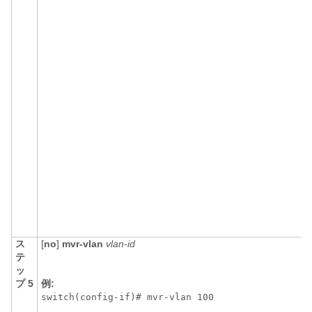
ス
[
no
]
mvr-vlan
vlan-id
テ
ッ
プ 5
例:
switch(config-if)# mvr-vlan 100