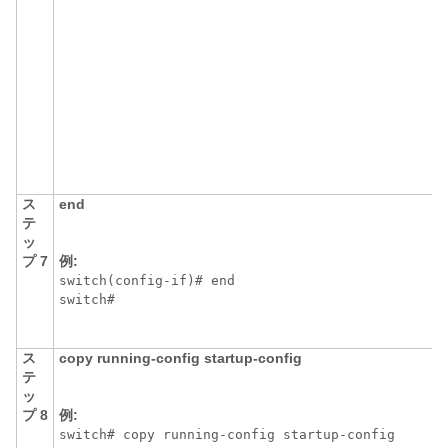
ス
end
テ
ッ
プ 7
例:
switch(config-if)# end

switch#
ス
copy
running-config
startup-config
テ
ッ
プ 8
例:
switch# copy running-config startup-config