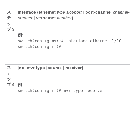
ス
interface
{
ethernet
type slot/port
|
port-channel
channel-
テ
number
|
vethernet
number
}
ッ
プ 3
例:
switch(config-mvr)# interface ethernet 1/10

switch(config-if)# 
ス
[
no
]
mvr-type
{
source
|
receiver
}
テ
ッ
プ 4
例:
switch(config-if)# mvr-type receiver