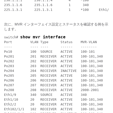
230.1.1.1      230.1.1.4        4     *100

235.1.1.6      235.1.1.6        1      340

225.1.3.1      225.1.3.1        1     *100     Eth1/10

次に、MVR インターフェイス設定とステータスを確認する例を示
します。
show mvr interface
switch# 
Port         VLAN Type      Status    MVR-VLAN

----         ---- ----      ------    --------

Po10         100  SOURCE    ACTIVE    100-101

Po201        201  RECEIVER  ACTIVE    100-101,340

Po202        202  RECEIVER  ACTIVE    100-101,340

Po203        203  RECEIVER  ACTIVE    100-101,340

Po204        204  RECEIVER  INACTIVE  100-101,340

Po205        205  RECEIVER  ACTIVE    100-101,340

Po206        206  RECEIVER  ACTIVE    100-101,340

Po207        207  RECEIVER  ACTIVE    100-101,340

Po208        208  RECEIVER  ACTIVE    2000-2001

Eth1/9       340  SOURCE    ACTIVE    340

Eth1/10      20   RECEIVER  ACTIVE    100-101,340

Eth2/2       20   RECEIVER  ACTIVE    100-101,340

Eth102/1/1   102  RECEIVER  ACTIVE    100-101,340
