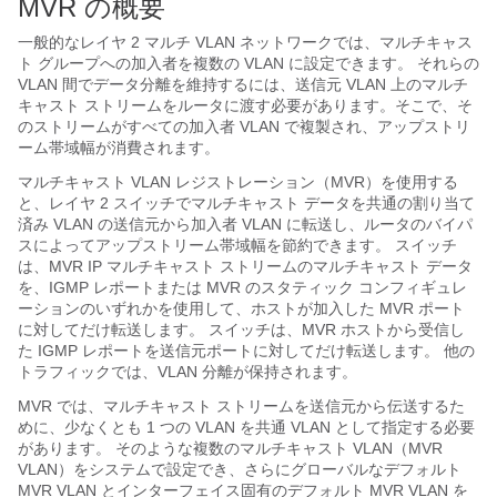
MVR の概要
一般的なレイヤ 2 マルチ VLAN ネットワークでは、マルチキャス
ト グループへの加入者を複数の VLAN に設定できます。 それらの
VLAN 間でデータ分離を維持するには、送信元 VLAN 上のマルチ
キャスト ストリームをルータに渡す必要があります。そこで、そ
のストリームがすべての加入者 VLAN で複製され、アップストリ
ーム帯域幅が消費されます。
マルチキャスト VLAN レジストレーション（MVR）を使用する
と、レイヤ 2 スイッチでマルチキャスト データを共通の割り当て
済み VLAN の送信元から加入者 VLAN に転送し、ルータのバイパ
スによってアップストリーム帯域幅を節約できます。 スイッチ
は、MVR IP マルチキャスト ストリームのマルチキャスト データ
を、IGMP レポートまたは MVR のスタティック コンフィギュレ
ーションのいずれかを使用して、ホストが加入した MVR ポート
に対してだけ転送します。 スイッチは、MVR ホストから受信し
た IGMP レポートを送信元ポートに対してだけ転送します。 他の
トラフィックでは、VLAN 分離が保持されます。
MVR では、マルチキャスト ストリームを送信元から伝送するた
めに、少なくとも 1 つの VLAN を共通 VLAN として指定する必要
があります。 そのような複数のマルチキャスト VLAN（MVR
VLAN）をシステムで設定でき、さらにグローバルなデフォルト
MVR VLAN とインターフェイス固有のデフォルト MVR VLAN を