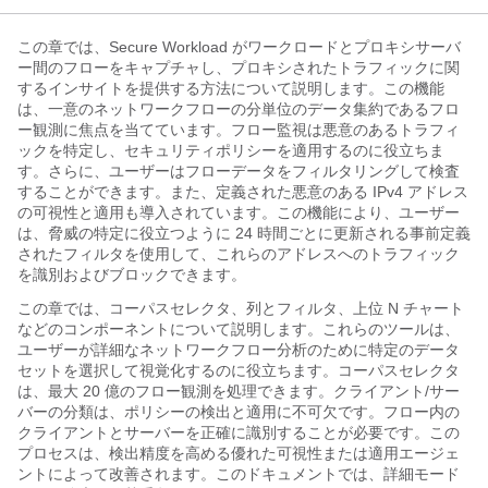
この章では、
Secure Workload
がワークロードとプロキシサーバ
ー間のフローをキャプチャし、プロキシされたトラフィックに関
するインサイトを提供する方法について説明します。この機能
は、一意のネットワークフローの分単位のデータ集約であるフロ
ー観測に焦点を当てています。フロー監視は悪意のあるトラフィ
ックを特定し、セキュリティポリシーを適用するのに役立ちま
す。さらに、ユーザーはフローデータをフィルタリングして検査
することができます。また、定義された悪意のある IPv4 アドレス
の可視性と適用も導入されています。この機能により、ユーザー
は、脅威の特定に役立つように 24 時間ごとに更新される事前定義
されたフィルタを使用して、これらのアドレスへのトラフィック
を識別およびブロックできます。
この章では、コーパスセレクタ、列とフィルタ、上位 N チャート
などのコンポーネントについて説明します。これらのツールは、
ユーザーが詳細なネットワークフロー分析のために特定のデータ
セットを選択して視覚化するのに役立ちます。コーパスセレクタ
は、最大 20 億のフロー観測を処理できます。クライアント/サー
バーの分類は、ポリシーの検出と適用に不可欠です。フロー内の
クライアントとサーバーを正確に識別することが必要です。この
プロセスは、検出精度を高める優れた可視性または適用エージェ
ントによって改善されます。このドキュメントでは、詳細モード