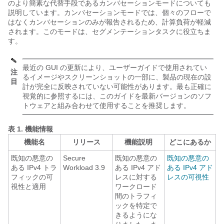
のより簡素な代替手段であるカンバセーションモードについても
説明しています。カンバセーションモードでは、個々のフローで
はなくカンバセーションのみが報告されるため、計算負荷が軽減
されます。このモードは、セグメンテーションタスクに役立ちま
す。
最近の GUI の更新により、ユーザーガイドで使用されてい
注
るイメージやスクリーンショットの一部に、製品の現在の設
目
計が完全に反映されていない可能性があります。最も正確に
視覚的に参照するには、このガイドを最新バージョンのソフ
トウェアと組み合わせて使用することを推奨します。
表 1.
機能情報
機能名
リリース
機能説明
どこにあるか
既知の悪意の
Secure
既知の悪意の
既知の悪意の
ある IPv4 トラ
Workload 3.9
ある IPv4 アド
ある IPv4 アド
フィックの可
レスに対する
レスの可視性
視性と適用
ワークロード
間のトラフィ
ックを特定で
きるようにな