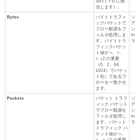
SRTT > 0 に相
当します）。
Bytes
バイトトラフィ
ソフ
ックバケットで
アエ
フロー観測をフ
ント
ィルタ処理しま
Ing
す。バイトトラ
ライ
フィックバケッ
ト値が =、<、
>（2 の累乗
（0、2、64、
1024）でバケッ
ト化）であるフ
ローを一致させ
ます。
Packets
パケット トラフ
ソフ
ィック バケット
アエ
でフロー観測を
ント
フィルタ処理し
Ing
ます。パケット
ライ
トラフィック バ
ケット値が =、
<、>（2 の累乗