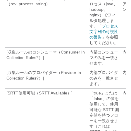
（rev_process_string）
ロセス（java、
アエ
hadoop、
ント
nginx）でフィ
ルタ処理しま
す。「
プロセス
文字列の可視性
の警告
」を参照
してください。
[収集ルールのコンシューマ（Consumer In
内部コンシュー
内線
Collection Rules?）]
マのみを一致さ
せます。
[収集ルールのプロバイダー（Provider In
内部プロバイダ
内線
Collection Rules?）]
のみを一致させ
ます。
[SRTT使用可能（SRTT Available）]
「true」または
内線
「false」の値を
使用して、使用
可能な SRTT 測
定値を持つフロ
ーを一致させま
す（これは