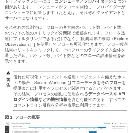
トラフィックフローには、
コンシューマ
と
プロバイダー
の 2 つの
側があります。コンシューマがフローを開始し、プロバイダーが
コンシューマに応答します（たとえば、それぞれ
クライアント
と
サーバー
になります）。
それぞれの観測では、フローの各方向のパケット数、バイト数、
およびその他のメトリックが分間隔で追跡されます。フローを迅
速にフィルタリングできるだけでなく、[観測結果の確認（Explore
Observations）] を使用してフローを可視化できます。
フロー観測
結果のリストをクリックして、そのフローのライフタイム全体を
通した遅延、パケット数、バイト数などのフローの詳細情報を表
示できます。
優れた可視化エージェントや適用エージェントを備えたホス
警
トの場合、
Secure Workload
はフローデータをそのフローを
告
提供または利用するプロセスと関連付けることができます。
その結果、プロセスの起動に使用される
データベースや API
ログイン情報などの機密情報
を含む可能性のある、すべての
コマンドライン引数を分析や表示に利用できます。
図 1.
フローの概要