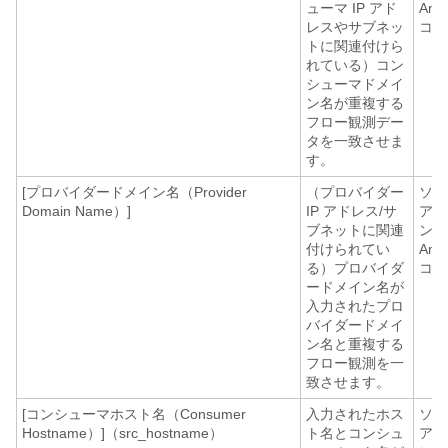
ューマ IP アド
Any
レスやサブネッ
コネ
トに関連付けら
れている）コン
シューマドメイ
ン名が重複する
フロー観測デー
タを一致させま
す。
[プロバイダードメイン名（Provider
（プロバイダー
ソフ
Domain Name）]
IP アドレス/サ
アエ
ブネットに関連
ント
付けられてい
Any
る）プロバイダ
コネ
ードメイン名が
入力されたプロ
バイダードメイ
ン名と重複する
フロー観測を一
致させます。
[コンシューマホスト名（Consumer
入力されたホス
ソフ
Hostname）]（src_hostname）
ト名とコンシュ
アエ