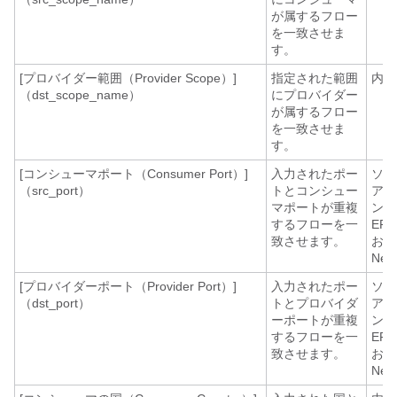
が属するフロー
を一致させま
す。
[プロバイダー範囲（Provider Scope）]
指定された範囲
内線
（dst_scope_name）
にプロバイダー
が属するフロー
を一致させま
す。
[コンシューマポート（Consumer Port）]
入力されたポー
ソフ
（src_port）
トとコンシュー
アエ
マポートが重複
ント
するフローを一
ER
致させます。
およ
Net
[プロバイダーポート（Provider Port）]
入力されたポー
ソフ
（dst_port）
トとプロバイダ
アエ
ーポートが重複
ント
するフローを一
ER
致させます。
およ
Net