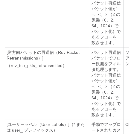
パケット再送信
バケット値が
=、<、> （2 の
累乗（0、2、
64、1024）で
バケット化）で
あるフローを一
致させます。
[逆方向パケットの再送信（Rev Packet
パケット再送信
ソフ
Retransmissions）]
バケットでフロ
アエ
ー観測をフィル
ント
（rev_tcp_pkts_retransmitted）
タ処理します。
パケット再送信
バケット値が
=、<、> （2 の
累乗（0、2、
64、1024）で
バケット化）で
あるフローを一
致させます。
[ユーザーラベル（User Labels）]（* また
手動でアップロ
CM
は user_ プレフィックス）
ードされたカス