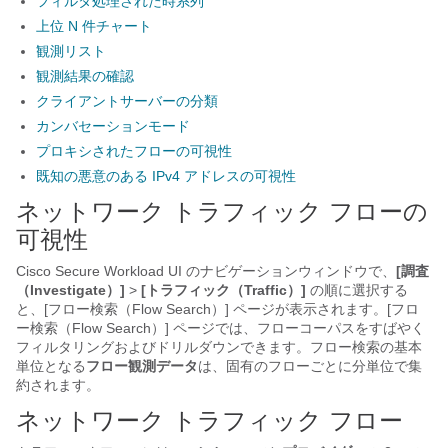
フィルタ処理された時系列
上位 N 件チャート
観測リスト
観測結果の確認
クライアントサーバーの分類
カンバセーションモード
プロキシされたフローの可視性
既知の悪意のある IPv4 アドレスの可視性
ネットワーク トラフィック フローの
可視性
Cisco Secure Workload UI のナビゲーションウィンドウで、
[調査
（Investigate）]
>
[トラフィック（Traffic）]
の順に選択する
と、[フロー検索（Flow Search）]
ページが表示されます。[フロ
ー検索（Flow Search）]
ページでは、フローコーパスをすばやく
フィルタリングおよびドリルダウンできます。フロー検索の基本
単位となる
フロー観測データ
は、固有のフローごとに分単位で集
約されます。
ネットワーク トラフィック フロー