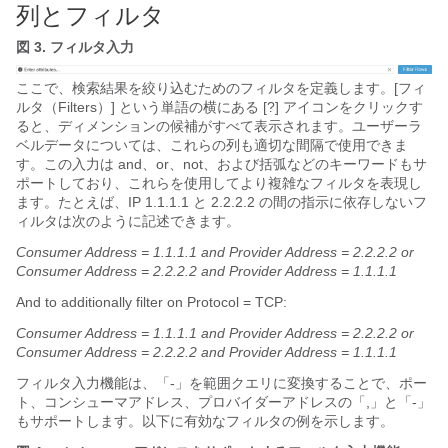
列とフィルタ
図 3.
フィルタ入力
ここで、検索結果を絞り込むためのフィルタを定義します。[フィ
ルタ（Filters）] という単語の横にある [?] アイコンをクリックす
ると、ディメンションの候補がすべて表示されます。
ユーザーラ
ベルデータについては、これらの列も適切な間隔で使用できま
す。この入力は and、or、not、および括弧などのキーワードもサ
ポートしており、これらを使用してより複雑なフィルタを表現し
ます。
たとえば、IP 1.1.1.1 と 2.2.2.2 の間の指示に依存しないフ
ィルタは次のように記述できます。
Consumer Address = 1.1.1.1 and Provider Address = 2.2.2.2 or
Consumer Address = 2.2.2.2 and Provider Address = 1.1.1.1
And to additionally filter on Protocol = TCP:
Consumer Address = 1.1.1.1 and Provider Address = 2.2.2.2 or
Consumer Address = 2.2.2.2 and Provider Address = 1.1.1.1
フィルタ入力機能は、「-」を範囲クエリに変換することで、ポー
ト、コンシューマアドレス、プロバイダーアドレスの「,」と「-」
もサポートします。以下に有効なフィルタの例を示します。