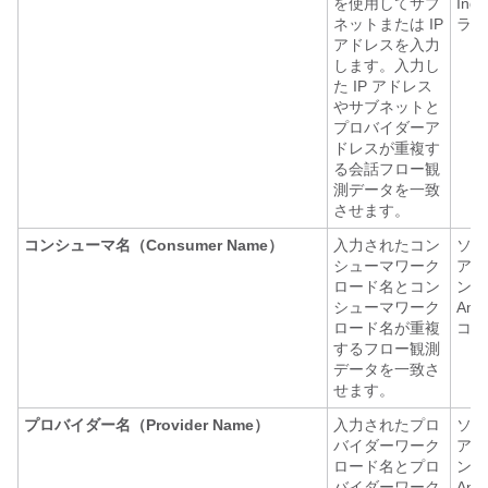
を使用してサブ
Ing
ネットまたは IP
ライ
アドレスを入力
します。入力し
た IP アドレス
やサブネットと
プロバイダーア
ドレスが重複す
る会話フロー観
測データを一致
させます。
コンシューマ名（Consumer Name）
入力されたコン
ソフ
シューマワーク
アエ
ロード名とコン
ント
シューマワーク
Any
ロード名が重複
コネ
するフロー観測
データを一致さ
せます。
プロバイダー名（Provider Name）
入力されたプロ
ソフ
バイダーワーク
アエ
ロード名とプロ
ント
バイダーワーク
Any