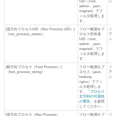
UID（root、
ント
admin、yarn、
mapred）でフ
ィルタ処理しま
す。
[逆方向プロセスUID（Rev Process UID）]
フロー観測をプ
ソフ
（rev_process_owner）
ロセス所有者
アエ
UID（root、
ント
admin、yarn、
mapred）でフ
ィルタ処理しま
す。
[順方向プロセス（Fwd Process）]
フロー観測をプ
ソフ
（fwd_process_string）
ロセス（java、
アエ
hadoop、
ント
nginx）でフィ
ルタ処理しま
す。「
プロセス
文字列の可視性
の警告
」を参照
してください。
[逆方向プロセス（Rev Process）
フロー観測をプ
ソフ