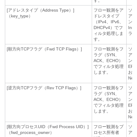
す。
[アドレスタイプ（Address Type）]
フロー観測をア
ソフ
（key_type）
ドレスタイプ
アエ
（IPv4、IPv6、
ント
DHCPv4）でフ
Ing
ィルタ処理しま
ライ
す。
[順方向TCPフラグ（Fwd TCP Flags）]
フロー観測をフ
ソフ
ラグ（SYN、
アエ
ACK、ECHO）
ント
でフィルタ処理
ER
します。
およ
Net
[逆方向TCPフラグ（Rev TCP Flags）]
フロー観測をフ
ソフ
ラグ（SYN、
アエ
ACK、ECHO）
ント
でフィルタ処理
ER
します。
およ
Net
[順方向プロセスUID（Fwd Process UID）]
フロー観測をプ
ソフ
（fwd_process_owner）
ロセス所有者
アエ