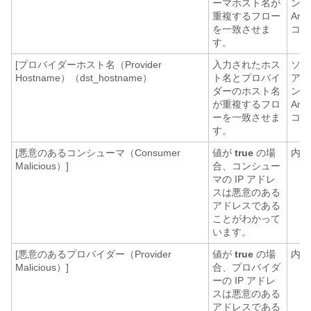
ーマホスト名が
ント
重複するフロー
Any
を一致させま
コネ
す。
[プロバイダーホスト名（Provider
入力されたホス
ソフ
Hostname）（dst_hostname）
ト名とプロバイ
アエ
ダーのホスト名
ント
が重複するフロ
Any
ーを一致させま
コネ
す。
[悪意のあるコンシューマ（Consumer
値が
true
の場
内線
Malicious）]
合、コンシュー
マの IP アドレ
スは悪意のある
アドレスである
ことがわかって
います。
[悪意のあるプロバイダー（Provider
値が
true
の場
内線
Malicious）]
合、プロバイダ
ーの IP アドレ
スは悪意のある
アドレスである