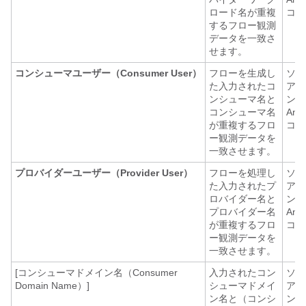
ロード名が重複
コネ
するフロー観測
データを一致さ
せます。
コンシューマユーザー（Consumer User）
フローを生成し
ソフ
た入力されたコ
アエ
ンシューマ名と
ント
コンシューマ名
Any
が重複するフロ
コネ
ー観測データを
一致させます。
プロバイダーユーザー（Provider User）
フローを処理し
ソフ
た入力されたプ
アエ
ロバイダー名と
ント
プロバイダー名
Any
が重複するフロ
コネ
ー観測データを
一致させます。
[コンシューマドメイン名（Consumer
入力されたコン
ソフ
Domain Name）]
シューマドメイ
アエ
ン名と（コンシ
ント