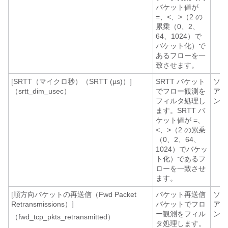
バケット値が
=、<、>（2 の
累乗（0、2、
64、1024）で
バケット化）で
あるフローを一
致させます。
[SRTT（マイクロ秒）（SRTT (µs)）]
SRTT バケット
ソフ
（srtt_dim_usec）
でフロー観測を
アエ
フィルタ処理し
ント
ます。SRTT バ
ケット値が =、
<、>（2 の累乗
（0、2、64、
1024）でバケッ
ト化）であるフ
ローを一致させ
ます。
[順方向パケットの再送信（Fwd Packet
パケット再送信
ソフ
Retransmissions）]
バケットでフロ
アエ
ー観測をフィル
ント
（fwd_tcp_pkts_retransmitted）
タ処理します。