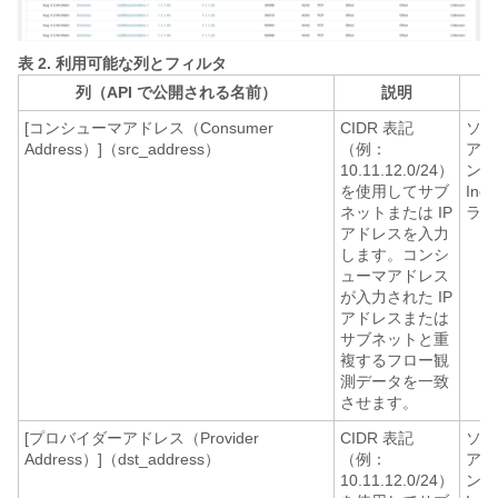
表 2.
利用可能な列とフィルタ
列（API で公開される名前）
説明
[コンシューマアドレス（Consumer
CIDR 表記
ソフ
Address）]（src_address）
（例：
アエ
10.11.12.0/24）
ント
を使用してサブ
Ing
ネットまたは IP
ライ
アドレスを入力
します。コンシ
ューマアドレス
が入力された IP
アドレスまたは
サブネットと重
複するフロー観
測データを一致
させます。
[プロバイダーアドレス（Provider
CIDR 表記
ソフ
Address）]（dst_address）
（例：
アエ
10.11.12.0/24）
ント