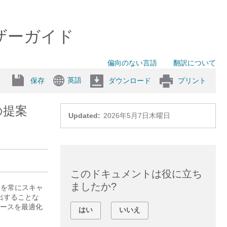
ユーザーガイド
偏向のない言語
翻訳について
英語
保存
ダウンロード
プリント
ーの提案
Updated:
2026年5月7日木曜日
このドキュメントは役に立ち
ましたか?
ーを常にスキャ
出することな
ースを最適化
はい
いいえ