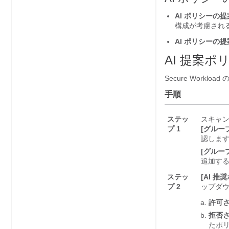
AI ポリシーの提
構成が考慮され
AI ポリシーの提
AI 提案
Secure Workload
の
手順
ステッ
スキャ
プ 1
[グルー
認しま
[グルー
追加す
ステッ
[AI 推奨
プ 2
ップダウ
許可さ
拒否さ
たポ