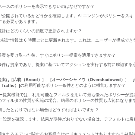
ペースのポリシーを表示できないのはなぜですか？
が公開されているかどうかを確認します。AI エンジンがポリシーをスキ
する必要があります。
統計はどのくらいの頻度で更新されますか？
の統計情報は 6 時間ごとに更新されます。これは、ユーザーが構成でき
提案を受け取った後、すぐにポリシー提案を適用できますか？
条件は提案であり、提案に基づいてアクションを実行する前に確認する
提案は
[広範（Broad）]
、
[オーバーシャドウ（Overshadowed）]
、
raffic）]
の利用可能なポリシー条件とどのように機能しますか？
リシー提案機能では、利用可能なフィルタを用いて最も優れたポリシーが提
のフィルタの性質が広範の場合、結果のポリシーの性質も広範になりま
期したとおりではない場合はどうすればよいですか？
リシー設定を確認します。結果が期待どおりでない場合は、デフォルトに戻
。
用されるモデルに関するお客様向けのドキュメントはありますか？AI 関