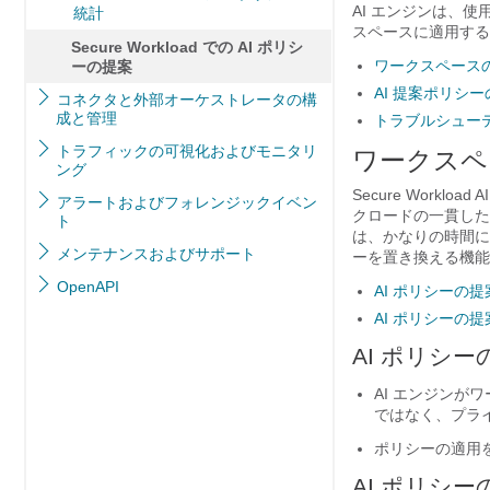
AI エンジンは、使用可
統計
スペースに適用する
Secure Workload での AI ポリシ
ワークスペースの
ーの提案
AI 提案ポリシ
コネクタと外部オーケストレータの構
成と管理
トラブルシュー
トラフィックの可視化およびモニタリ
ワークスペ
ング
Secure Workload
A
アラートおよびフォレンジックイベン
クロードの一貫した
ト
は、かなりの時間に
メンテナンスおよびサポート
ーを置き換える機能
OpenAPI
AI ポリシーの
AI ポリシーの
AI ポリシ
AI エンジン
ではなく、プラ
ポリシーの適用
AI ポリシ