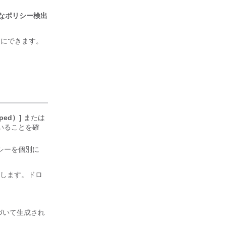
なポリシー検出
にオフにできます。
ped）]
または
いることを確
シーを個別に
します。ドロ
づいて生成され