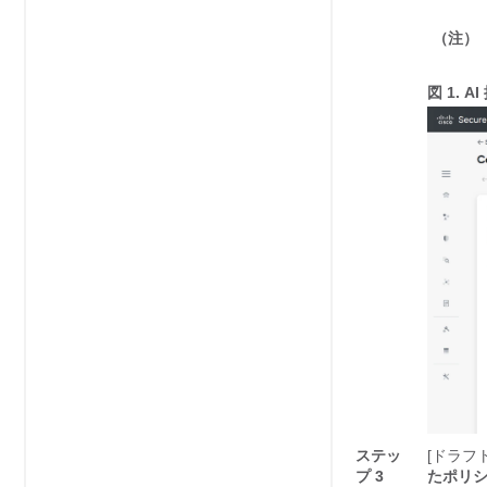
（注）
図 1.
A
ステッ
[ドラフト
プ 3
たポリシー