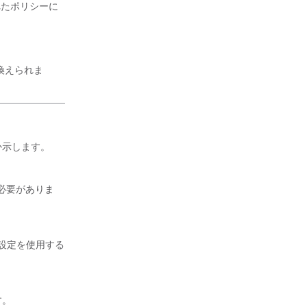
れたポリシーに
。
換えられま
か示します。
必要がありま
設定を使用する
す。