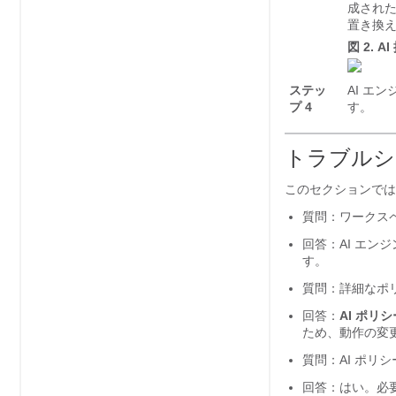
成され
置き換
図 2.
A
ステッ
AI エ
プ 4
す。
トラブルシ
このセクションでは
質問：ワークス
回答：AI エ
す。
質問：詳細なポ
回答：
AI ポリ
ため、動作の変
質問：AI ポリ
回答：はい。必要