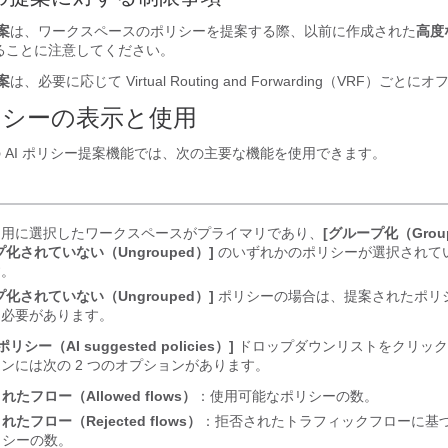
案
は、ワークスペースのポリシーを提案する際、以前に作成された
高度
ることに注意してください。
案
は、必要に応じて Virtual Routing and Forwarding（VRF）ごと
ポリシーの表示と使用
 AI ポリシー提案機能では、次の主要な機能を使用できます。
ン用に選択したワークスペースがプライマリであり、
[グループ化（Grou
プ化されていない（Ungrouped）]
のいずれかのポリシーが選択されて
す。
プ化されていない（Ungrouped）]
ポリシーの場合は、提案されたポリ
る必要があります。
ポリシー（AI suggested policies）]
ドロップダウンリストをクリック
ンには次の 2 つのオプションがあります。
れたフロー（Allowed flows）
：使用可能なポリシーの数。
れたフロー（Rejected flows）
：拒否されたトラフィックフローに基
リシーの数。