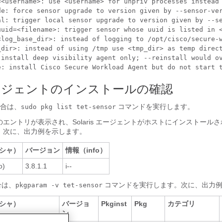
=<username>: use <username> for unpriv processes instead 
de: force sensor upgrade to version given by --sensor-ver
al: trigger local sensor upgrade to version given by --se
uuid=<filename>: trigger sensor whose uuid is listed in <
<log_base_dir>: instead of logging to /opt/cisco/secure-w
_dir>: instead of using /tmp use <tmp_dir> as temp direct
 install deep visibility agent only; --reinstall would ov
e: install Cisco Secure Workload Agent but do not start 
s エージェントのインストールの確認
 の場合は、
コマンドを実行します。
sudo pkg list tet-sensor
エントリが表示され、Solaris エージェントがホストにインストール
。次に、出力例を示します。
シャ）
バージョン
情報（info）
o)
3.8.1.1
i--
場合は、
コマンドを実行します。次に、出力例
pkgparam -v tet-sensor
シャ）
バージョ
Pkginst
Pkg
カテゴリ
ン