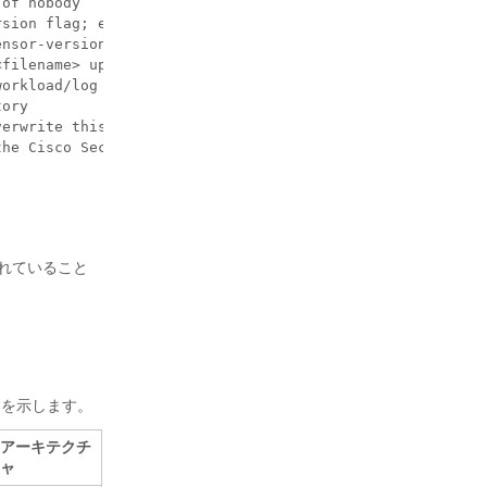
of nobody

sion flag; e.g.: '--sensor-version=3.4.1.0 --force-upgra
nsor-version flag: e.g.: '--sensor-version=3.4.1.0 --upg
filename> upgrade to version given by --sensor-version f
orkload/log use <log_base_dir>. The full path will be <l
ory

erwrite this flag if previous installed agent type was e
the Cisco Secure Workload Services; use to install Cisco
されていること
を示します。
アーキテクチ
ャ