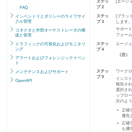
ステッ
[エージェ
プ 2
FAQ
ステッ
[プラット
インベントリとポリシーのライフサイ
クル管理
プ 3
します
サポート
コネクタと外部オーケストレータの構
フォームの表
成と管理
ステッ
エージ
トラフィックの可視化およびモニタリ
ング
プ 4
（注）
アラートおよびフォレンジックイベン
ト
ステッ
ワーク
メンテナンスおよびサポート
プ 5
インスト
OpenAPI
報告され
選択され
ップロー
次のよ
正確
優先
正確
も優