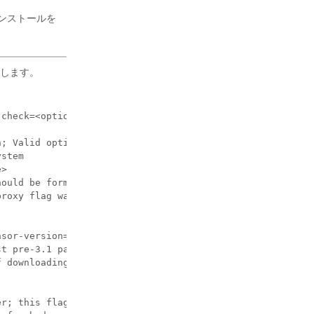
ンストールを
します。
-check=<option>] [--no-install] [--logfile=<filename>] [-
; Valid options include 'all', 'ipv6' and 'enforcement';
stem

>

ould be formatted as http://<proxy>:<port>

roxy flag was provided

sor-version=3.4.1.0'; will download the latest version b
t pre-3.1 packages); will not download any package

 downloading it from cluster

r; this flag has higher priority than --new
