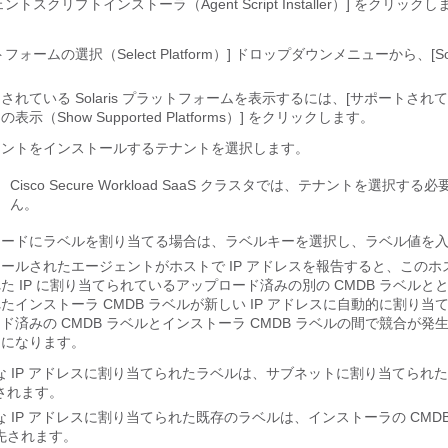
ントスクリプトインストーラ（Agent Script Installer）]
をクリックし
フォームの選択（Select Platform）]
ドロップダウンメニューから、[Sola
。
されている Solaris プラットフォームを表示するには、[サポートされ
示（Show Supported Platforms）]
をクリックします。
ェントをインストールするテナントを選択します。
Cisco Secure Workload SaaS クラスタでは、テナントを選択す
ん。
ロードにラベルを割り当てる場合は、ラベルキーを選択し、ラベル値を
ールされたエージェントがホストで IP アドレスを報告すると、このホ
た IP に割り当てられているアップロード済みの別の CMDB ラベルと
たインストーラ CMDB ラベルが新しい IP アドレスに自動的に割り当
ド済みの CMDB ラベルとインストーラ CMDB ラベルの間で競合が発
うになります。
な IP アドレスに割り当てられたラベルは、サブネットに割り当てられ
されます。
な IP アドレスに割り当てられた既存のラベルは、インストーラの CMD
先されます。