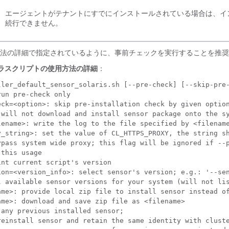
エージェントがテナントにすでにインストールされている場合は、イ
続行できません。
法の詳細で指定されているように、事前チェックを実行することを推奨
ストーラスクリプトの使用方法の詳細
：
ller_default_sensor_solaris.sh [--pre-check] [--skip-pre
un pre-check only

eck=<option>: skip pre-installation check by given option
 will not download and install sensor package onto the sy
lename>: write the log to the file specified by <filename
y_string>: set the value of CL_HTTPS_PROXY, the string sh
ypass system wide proxy; this flag will be ignored if --p
this usage

nt current script's version

ion=<version_info>: select sensor's version; e.g.: '--sen
l available sensor versions for your system (will not lis
ame>: provide local zip file to install sensor instead of
me>: download and save zip file as <filename>

any previous installed sensor;

reinstall sensor and retain the same identity with cluste