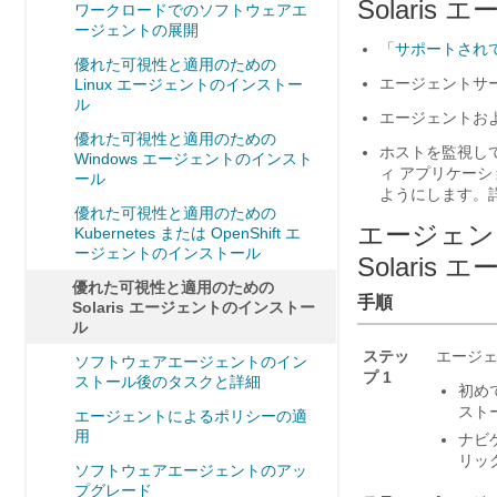
Solari
ワークロードでのソフトウェアエ
ージェントの展開
「
サポートされ
優れた可視性と適用のための
エージェントサ
Linux エージェントのインストー
ル
エージェントおよ
優れた可視性と適用のための
ホストを監視し
Windows エージェントのインスト
ィ アプリケー
ール
ようにします。
優れた可視性と適用のための
エージェン
Kubernetes または OpenShift エ
ージェントのインストール
Solari
優れた可視性と適用のための
手順
Solaris エージェントのインストー
ル
ステッ
エージ
ソフトウェアエージェントのイン
プ 1
ストール後のタスクと詳細
初め
ストー
エージェントによるポリシーの適
用
ナビ
リック
ソフトウェアエージェントのアッ
プグレード