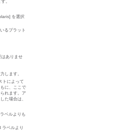
ます。
ris]
を選択
ているプラット
る必要はありませ
入力します。
ストによって
ともに、ここで
てられます。ア
生した場合は、
たラベルよりも
B ラベルより