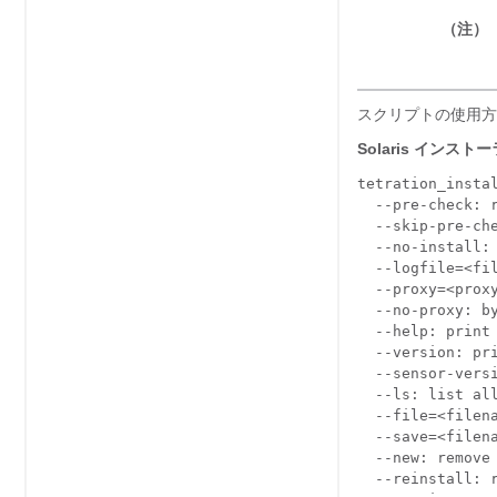
（注）
スクリプトの使用方
Solaris イン
tetration_insta
  --pre-check: r
  --skip-pre-ch
  --no-install:
  --logfile=<fi
  --proxy=<prox
  --no-proxy: b
  --help: print 
  --version: pri
  --sensor-vers
  --ls: list al
  --file=<filen
  --save=<filena
  --new: remove 
  --reinstall: 