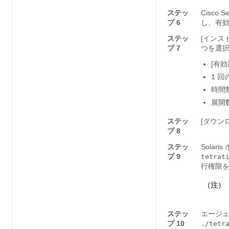
ステッ
Cisco
プ 6
し、有効
ステッ
[インスト
プ 7
つを選
[有効
1 
時間
展開
ステッ
[ダウン
プ 8
ステッ
Sola
プ 9
tetrat
行権限
（注）
ステッ
エージ
プ 10
./tetr