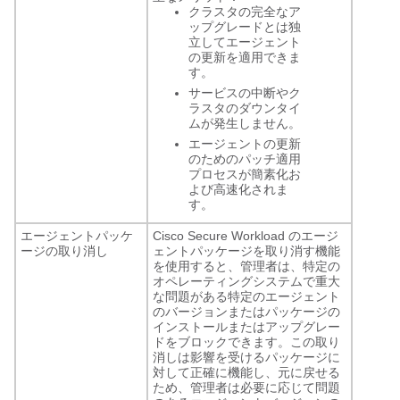
クラスタの完全なア
ップグレードとは独
立してエージェント
の更新を適用できま
す。
サービスの中断やク
ラスタのダウンタイ
ムが発生しません。
エージェントの更新
のためのパッチ適用
プロセスが簡素化お
よび高速化されま
す。
エージェントパッケ
Cisco Secure Workload のエージ
ージの取り消し
ェントパッケージを取り消す機能
を使用すると、管理者は、特定の
オペレーティングシステムで重大
な問題がある特定のエージェント
のバージョンまたはパッケージの
インストールまたはアップグレー
ドをブロックできます。この取り
消しは影響を受けるパッケージに
対して正確に機能し、元に戻せる
ため、管理者は必要に応じて問題