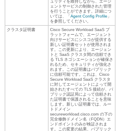
ュリティを維持しながら、エージ
ェントサービスの制御された管理
を行うことができます。詳細につ
いては、「
Agent Config Profile
」
を参照してください。
クラスタ証明書
Cisco Secure Workload SaaS プ
ラットフォームで、エージェント
向けサービスにシスコが提供する
新しい証明書セットが使用されま
す。この更新により、エージェン
トと SaaS クラスタ間の信頼でき
る TLS ネゴシエーションが確保さ
れるため、セキュリティが強化さ
れます。この証明書はパブリック
に信頼可能です。これは、Cisco
Secure Workload SaaS クラスタ
に対してエージェントによって開
始されたすべての TLS 接続が、パ
ブリック認証局によって信頼され
た証明書で保護されることを意味
します。新しい証明書では、ルー
トドメイン
secureworkload.cisco.com
の下の
完全修飾ドメイン名（FQDN）エ
ンドポイントのみが検証されま
す。この変更の結果、パブリック