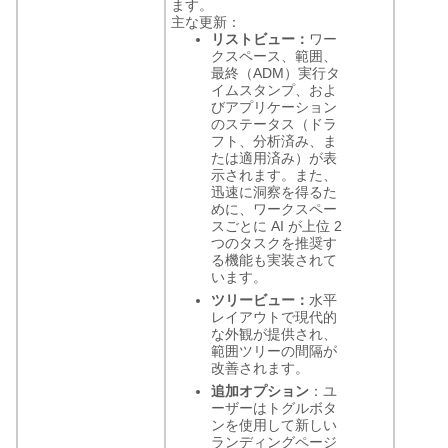
ます。
主な更新：
リストビュー：
ワー
クスペース、範囲、
最終（ADM）実行タ
イムスタンプ、およ
びアプリケーション
のステータス（ドラ
フト、分析済み、ま
たは適用済み）が表
示されます。また、
迅速に洞察を得るた
めに、ワークスペー
スごとに AI が上位 2
つのタスクを推奨す
る機能も実装されて
います。
ツリービュー：
水平
レイアウトで現代的
な外観が提供され、
範囲ツリーの間隔が
改善されます。
追加オプション
：ユ
ーザーはトグルボタ
ンを使用して新しい
ランディングページ