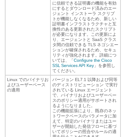
に信頼できる証明書の機能を有効
にするとダウンロード済みのエー
ジェント インストーラ スクリプ
トが機能しなくなるため、新しい
証明書インフラストラクチャと互
換性のある更新されたスクリプト
が必要になります。この更新によ
り、エージェントと SaaS クラス
タ間の信頼できる TLS ネゴシエー
ションが確保されるため、セキュ
リティが強化されます。詳細につ
いては、「
Configure the Cisco
SSL Services API Key
」を参照し
てください。
Linux でのバイナリお
バージョン EL7.1 以降および同等
よびユーザーベース
のディストリビューション で実行
の適用
されている Linux エージェント
で、バイナリおよびユーザーベー
スのポリシー適用がサポートされ
るようになりました。
この機能拡張により、既存のネッ
トワークベースのパラメータに加
えて、特定のバイナリまたはユー
ザーが開始した発信フローに基づ
いてポリシーの照合やルールの適
用を行うことができます。