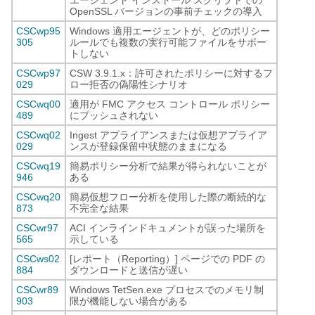
エージェント インストール スクリプトでの
OpenSSL バージョンの事前チェックの導入
CSCwp95
Windows 適用エージェントが、どのポリシー
305
ルールでも複数の実行可能ファイルをサポー
トしない
CSCwp97
CSW 3.9.1.x：許可されたポリシーに対するフ
029
ロー拒否の偽陽性シナリオ
CSCwq00
適用が FMC アクセス コントロール ポリシー
489
にプッシュされない
CSCwq02
Ingest アプライアンスまたは仮想アプライア
029
ンスが登録保留中状態のままになる
CSCwq19
簡易ポリシー分析で結果が得られないことが
946
ある
CSCwq20
簡易仮想フロー分析を使用した際の断続的な
873
不完全な結果
CSCwr97
ACI インラインドキュメントが誤った場所を
565
示している
CSCws02
[レポート（Reporting）] ページでの PDF の
884
ダウンロードと送信が遅い
CSCwr89
Windows TetSen.exe プロセスでのメモリ制
903
限が機能しない場合がある