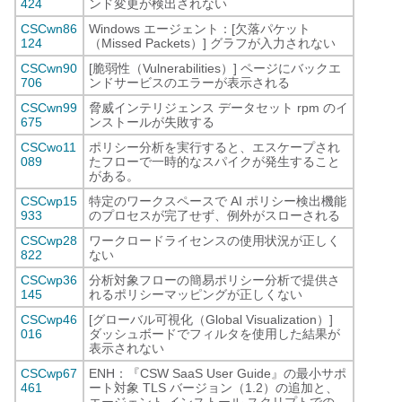
424
ンド変更が検出されない
CSCwn86
Windows エージェント：[欠落パケット
124
（Missed Packets）] グラフが入力されない
CSCwn90
[脆弱性（Vulnerabilities）] ページにバックエ
706
ンドサービスのエラーが表示される
CSCwn99
脅威インテリジェンス データセット rpm のイ
675
ンストールが失敗する
CSCwo11
ポリシー分析を実行すると、エスケープされ
089
たフローで一時的なスパイクが発生すること
がある。
CSCwp15
特定のワークスペースで AI ポリシー検出機能
933
のプロセスが完了せず、例外がスローされる
CSCwp28
ワークロードライセンスの使用状況が正しく
822
ない
CSCwp36
分析対象フローの簡易ポリシー分析で提供さ
145
れるポリシーマッピングが正しくない
CSCwp46
[グローバル可視化（Global Visualization）]
016
ダッシュボードでフィルタを使用した結果が
表示されない
CSCwp67
ENH：『CSW SaaS User Guide』の最小サポ
461
ート対象 TLS バージョン（1.2）の追加と、