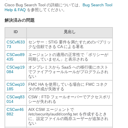
Cisco Bug Search Tool の詳細については、
Bug Search Tool
Help & FAQ
を参照してください。
解決済みの問題
ID
見出し
CSCvf633
センサー：STIG 要件を満たすためのパブリッ
73
クな信頼できる CA による署名
CSCwo89
エージェントの適用の正常性で「ポリシーが
435
同期していません」と表示される
CSCwp19
オンプレミスから SaaS への移行後にホスト
084
でファイアウォールルールがプログラムされ
ない
CSCwq10
FMC HA を使用している場合に FMC コネク
185
タの作成が失敗する
CSCwq83
CSW：FTD フェールオーバーでアクセスポリ
014
シーが失われる
CSCwr46
AIX CSW エージェントで
882
/etc/security/audit/config.tet を作成するとき
に、設定ファイルの既存ユーザーが追加され
ない