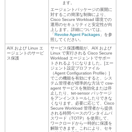
ます。
エージェントパッケージの展開に
対するこの簡潔な制御により、
Cisco Secure Workload 環境での
運用のセキュリティと安定性が向
上します。詳細については、
「
Revoke Agent Packages
」を参
照してください。
AIX および Linux エ
サービス保護機能が、AIX および
ージェントのサービ
Linux で実行される Cisco Secure
ス保護
Workload エージェントでサポー
トされるようになりました。[エー
ジェント設定プロファイル
（Agent Configuration Profile）]
でこの機能を有効にすると、シス
テム管理者が標準的な方法で
csw-
agent
サービスを無効化または停
止したり、
tet-sensor
パッケージ
をアンインストールしたりできな
くなります。必要に応じて、Cisco
Secure Workload 管理者から提供
される時間ベースのワンタイムパ
スワード（TOTP）を使用して、
ワークロードから一時的に保護を
解除できます。これにより、セキ