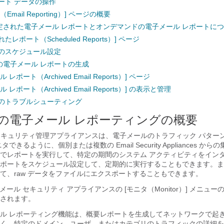
ート データの操作
mail Reporting）] ページの概要
定された電子メール レポートとオンデマンドの電子メール レポートに
レポート（Scheduled Reports）] ページ
トのスケジュール設定
の電子メール レポートの生成
レポート（Archived Email Reports）] ページ
レポート（Archived Email Reports）] の表示と管理
トのトラブルシューティング
の電子メール レポーティングの概要
ンツ セキュリティ管理アプライアンスは、電子メールのトラフィック パター
できるように、個別または複数の Email Security Appliances か
でレポートを実行して、特定の期間のシステム アクティビティをイン
ポートをスケジュール設定して、定期的に実行することもできます。ま
て、raw データをファイルにエクスポートすることもできます。
メール セキュリティ アプライアンスの [モニタ（Monitor）] メニュ
されます。
ル レポーティング機能は、概要レポートを生成してネットワークで起
く、特定のドメイン、ユーザ、またはカテゴリのトラフィックの詳細を