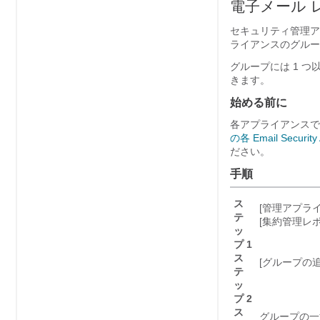
電子メール 
セキュリティ管理ア
ライアンスのグルー
グループには 1 
きます。
始める前に
各アプライアンスで
の各 Email Sec
ださい。
手順
ス
[管理アプライアン
テ
[集約管理レポート
ッ
プ 1
ス
[グループの追加
テ
ッ
プ 2
ス
グループの一