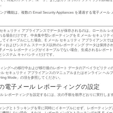
。
機能は、複数の Email Security Appliances を通過する電子メー
ル セキュリティ アプライアンスでデータが保存されるのは、ローカル レ
れる場合だけです。中央集中型レポーティングを E メール セキュリティ
してイネーブルにした場合、E メール セキュリティ アプライアンスで
ティおよびシステム ステータス以外のレポーティング データは保持さ
子メール レポーティングがイネーブルでない場合、生成されるレポート
とシステム キャパシティだけです。
ィングへの移行中および移行後のレポート データのアベイラビリティ
メール セキュリティ アプライアンスのマニュアルまたはオンライン ヘル
Reporting Mode」の項を参照してください
。
の電子メール レポーティングの設定
ル レポーティングを設定するには、次の手順を順序どおりに実行しま
ィングとトラッキングを常に同時にイネーブルにせず、レポーティング
に機能しない場合、または、レポーティングとトラッキングが各 E メー