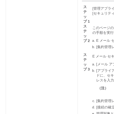
ス
[管理アプライアン
テ
[セキュリティア
ッ
プ 1
ス
このページの
テ
の手順を実行
ッ
E メール
プ 2
[集約管理レポー
ス
E メール 
テ
[メール ア
ッ
プ 3
[アプライアン
ドに、セキ
レスを入力
（注）
[集約管理レ
[接続の確立（E
管理対象と