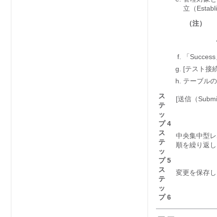
立（Establi
（注）
「Succ
[テスト接続（T
テーブルの
ス
[送信（Submi
テ
ッ
プ 4
ス
中央集中型レ
テ
順を繰り返し
ッ
プ 5
ス
変更を保存し
テ
ッ
プ 6