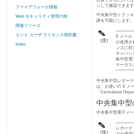
ンして確認できます
ファイアウォール情報
中央集中型トラッキング
Web セキュリティ管理の例
跡を可能にします。
関連リソース
エンド ユーザ ライセンス契約書
E メー
（注）
が使用さ
Index
ンスに対
キャパシ
集中型電
テータス
中央集中型レポーテ
は、お使いの E 
「Centralized 
中央集中型
中央集中型電子メー
レポーテ
（注）
グが適切