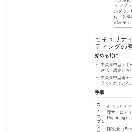
ィ アプ
ルダウン
は、各機
のみキャ
セキュリテ
ティングの
始める前に
中央集中型レポー
され、想定どお
中央集中型電子
当てられている
手順
ス
セキュリティ管
テ
理サービス（Cen
ッ
Reporting）]
プ 1
ス
[有効化（Ena