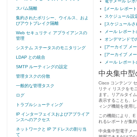
電子メール レポ
スパム隔離
[メール レポート（E
スケジュール設
集約されたポリシー、ウイルス、およ
びアウトブレイク隔離
[スケジュールされた
メール レポー
Web セキュリティ アプライアンスの
管理
オンデマンドで
[アーカイブ メール 
システム ステータスのモニタリング
[アーカイブ メール 
LDAP との統合
メール レポー
SMTP ルーティングの設定
中央集中型
管理タスクの分散
Cisco コンテ
一般的な管理タスク
リティ リスクをモニタ
ます。リアルタイム
ログ
表示することも、レ
トラブルシューティング
ィング機能を使用し
IP インターフェイスおよびアプライア
この機能により、E 
ンスへのアクセス
れるレポートが集約
ネットワークと IP アドレスの割り当
中央集中型電子メー
て
把握できるだけでな