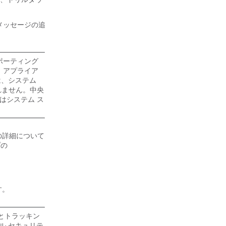
ル メッセージの追
ポーティング
 アプライア
は、システム
れません。中央
はシステム ス
の詳細について
プの
す。
とトラッキン
ル セキュリテ