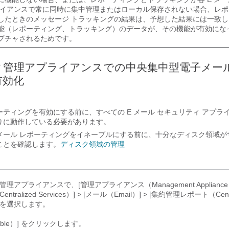
ライアンスで常に同時に集中管理またはローカル保存されない場合、レ
したときのメッセージ トラッキングの結果は、予想した結果には一致
能（レポーティング、トラッキング）のデータが、その機能が有効にな
プチャされるためです。
ィ管理アプライアンスでの中央集中型電子メール
有効化
ティングを有効にする前に、すべての E メール セキュリティ アプラ
りに動作している必要があります。
メール レポーティングをイネーブルにする前に、十分なディスク領域が
ことを確認します。
ディスク領域の管理
理アプライアンスで、[管理アプライアンス（Management Appliance）
tralized Services）] > [メール（Email）] > [集約管理レポート（Centr
を選択します。
ble）]
をクリックします。