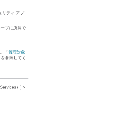
ュリティ アプ
ループに所属で
。「
管理対象
」を参照してく
rvices）] >