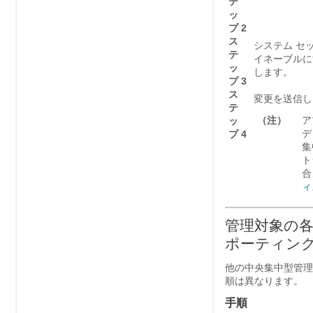
テ
ッ
プ 2
ス
システム セ
テ
イネーブルに
ッ
します。
プ 3
ス
変更を送信し
テ
（注）
ア
ッ
デ
プ 4
集
ト
合
ィ
管理対象の各 E
ポーティング
他の中央集中型管理
順は異なります。
手順