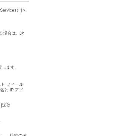
rvices）] >
いる場合は、次
行します。
キスト フィール
 IP アド
、[送信
。
し、[接続の確