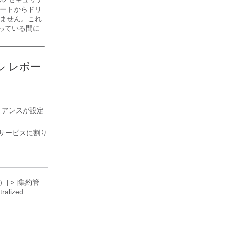
ポートからドリ
しません。これ
っている間に
 レポー
イアンスが設定
サービスに割り
] > [集約管
alized