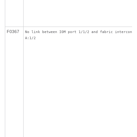
F0367
No link between IOM port 1/1/2 and fabric interconne
A:1/2