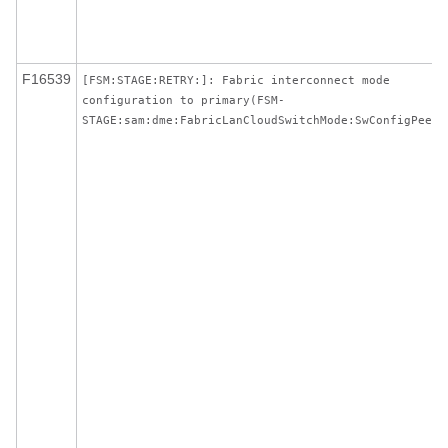
F16539
[FSM:STAGE:RETRY:]: Fabric interconnect mode
configuration to primary(FSM-
STAGE:sam:dme:FabricLanCloudSwitchMode:SwConfigPeer)