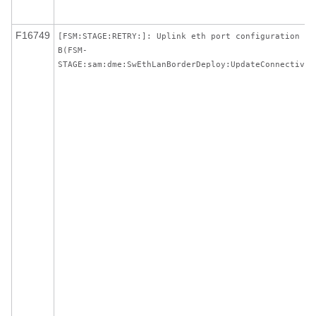
F16749
[FSM:STAGE:RETRY:]: Uplink eth port configuration on
B(FSM-
STAGE:sam:dme:SwEthLanBorderDeploy:UpdateConnectivit