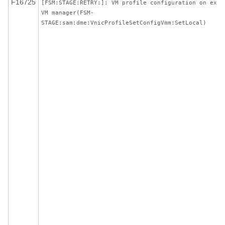
F16725
[FSM:STAGE:RETRY:]: VM profile configuration on exte
VM manager(FSM-
STAGE:sam:dme:VnicProfileSetConfigVmm:SetLocal)