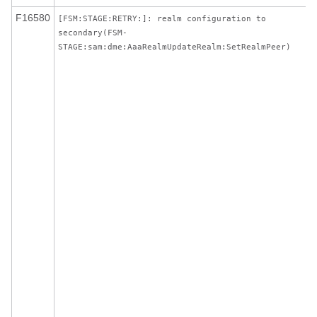
F16580
[FSM:STAGE:RETRY:]: realm configuration to
secondary(FSM-
STAGE:sam:dme:AaaRealmUpdateRealm:SetRealmPeer)