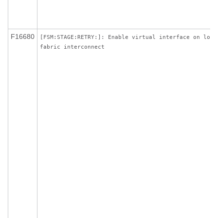
F16680
[FSM:STAGE:RETRY:]: Enable virtual interface on loca
fabric interconnect