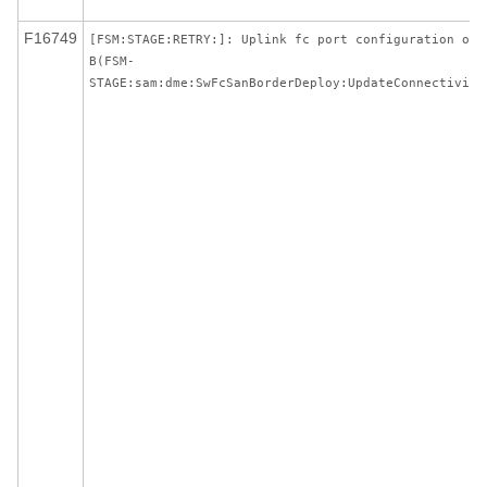
F16749
[FSM:STAGE:RETRY:]: Uplink fc port configuration on
B(FSM-
STAGE:sam:dme:SwFcSanBorderDeploy:UpdateConnectivity