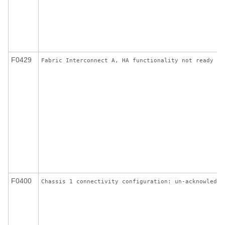
F0429
Fabric Interconnect A, HA functionality not ready
F0400
Chassis 1 connectivity configuration: un-acknowledge