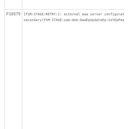
F16579
[FSM:STAGE:RETRY:]: external aaa server configuratio
secondary(FSM-STAGE:sam:dme:AaaEpUpdateEp:SetEpPeer)