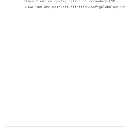
classification configuration on secondary(FSM-
STAGE:sam:dme:QosclassDefinitionConfigGlobalQoS:SetP