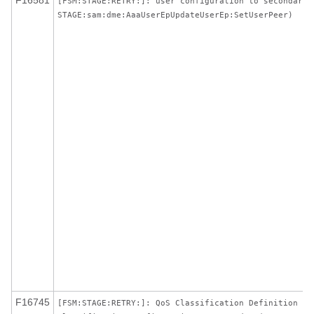
F16581
[FSM:STAGE:RETRY:]: user configuration to secondary(
STAGE:sam:dme:AaaUserEpUpdateUserEp:SetUserPeer)
F16745
[FSM:STAGE:RETRY:]: QoS Classification Definition