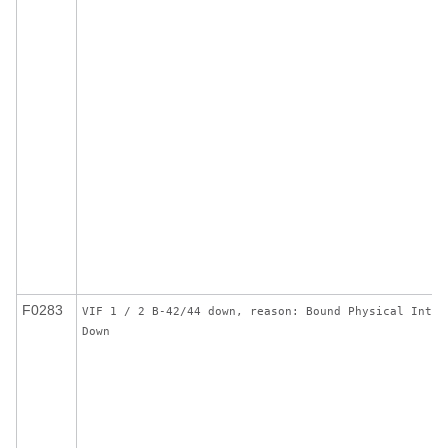
F0283
VIF 1 / 2 B-42/44 down, reason: Bound Physical Inter
Down