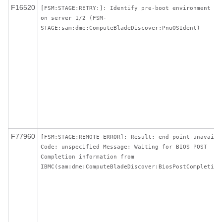
F16520
[FSM:STAGE:RETRY:]: Identify pre-boot environment ag
on server 1/2 (FSM-
STAGE:sam:dme:ComputeBladeDiscover:PnuOSIdent)
F77960
[FSM:STAGE:REMOTE-ERROR]: Result: end-point-unavaila
Code: unspecified Message: Waiting for BIOS POST
Completion information from
IBMC(sam:dme:ComputeBladeDiscover:BiosPostCompletion