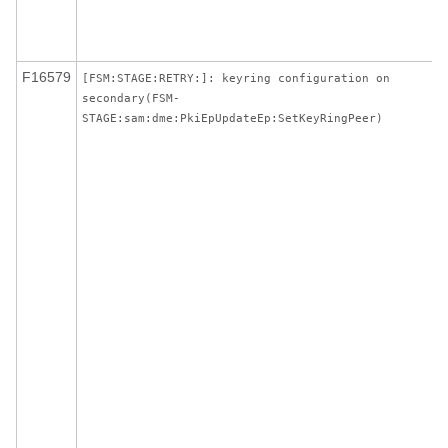
F16579
[FSM:STAGE:RETRY:]: keyring configuration on
secondary(FSM-
STAGE:sam:dme:PkiEpUpdateEp:SetKeyRingPeer)