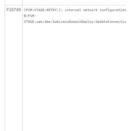
F16749
[FSM:STAGE:RETRY:]: internal network configuration o
B(FSM-
STAGE:sam:dme:SwAccessDomainDeploy:UpdateConnectivit