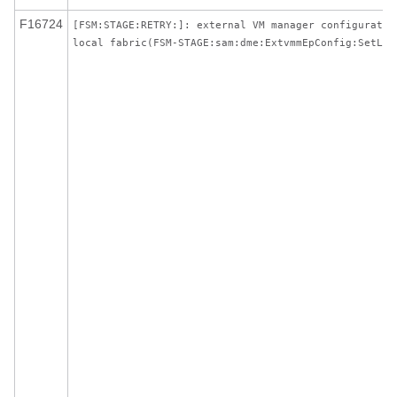
F16724
[FSM:STAGE:RETRY:]: external VM manager configuratio
local fabric(FSM-STAGE:sam:dme:ExtvmmEpConfig:SetLoc