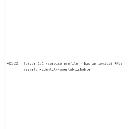
F0320
Server 1/1 (service profile:) has an invalid FRU:
mismatch-identity-unestablishable