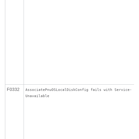
F0332
AssociatePnuOSLocalDiskConfig fails with Service-
Unavailable