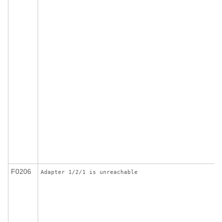
F0206
Adapter 1/2/1 is unreachable