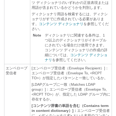
ツ ディクショナリのいずれかの正規表現または
用語が含まれているかどうかを判別します。
ディクショナリ用語を検索するには、ディクシ
ョナリがすでに作成されている必要がありま
す。
コンテンツ ディクショナリ
を参照してくだ
さい。
Note
ディクショナリに関連する条件は、1
つ以上のディクショナリがイネーブル
にされている場合だけ使用できます。
コンテンツ ディクショナリの作成の詳
細については、
コンテンツ ディクショ
ナリ
を参照してください。
エンベロープ
[エンベロープ受信者（Envelope Recipient）]：
受信者
エンベロープ受信者（Envelope To, <RCPT
TO>）が指定したパターンと一致しているか。
[LDAPグループに一致（Matches LDAP
group）]：
エンベロープ受信者（Envelope To,
<RCPT TO>）が、指定した LDAP グループ内に
存在するか。
[コンテンツ辞書の単語を含む（Contains term
in content dictionary）]：
エンベロープ受信者
に、<
ディクショナリ名
> という名前のコンテン