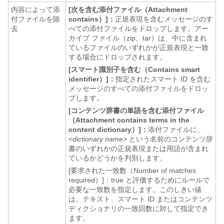
内容によって添
[次を含む添付ファイル（Attachment
付ファイルを除
contains）]：
正規表現を含むメッセージのす
去
べての添付ファイルをドロップします。アー
カイブ ファイル（zip、tar）は、中に含まれ
ているファイルのいずれかが正規表現と一致
する場合にドロップされます。
[スマート識別子を含む（Contains smart
identifier）]：
指定されたスマート ID を含む
メッセージのすべての添付ファイルをドロッ
プします。
[コンテンツ辞書の単語を含む添付ファイル
（Attachment contains terms in the
content dictionary）]：
添付ファイルに、
<dictionary name>
という名前のコンテンツ辞
書のいずれかの正規表現または用語が含まれ
ているかどうかを判別します。
[要求された一致数（Number of matches
required）]：
true と評価するためにルールで
必要な一致数を指定します。このしきい値
は、テキスト、スマート ID またはコンテンツ
ディクショナリの一致回数に対して指定でき
ます。