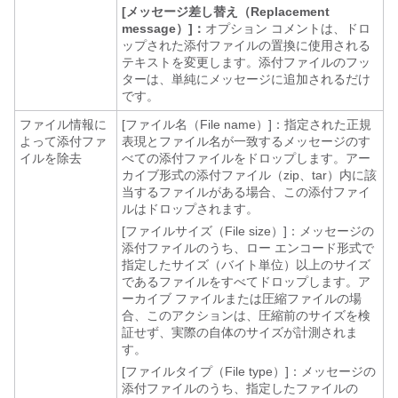
[メッセージ差し替え（Replacement
message）]：
オプション コメントは、ドロ
ップされた添付ファイルの置換に使用される
テキストを変更します。添付ファイルのフッ
ターは、単純にメッセージに追加されるだけ
です。
ファイル情報に
[ファイル名（File name）]：
指定された正規
よって添付ファ
表現とファイル名が一致するメッセージのす
イルを除去
べての添付ファイルをドロップします。アー
カイブ形式の添付ファイル（zip、tar）内に該
当するファイルがある場合、この添付ファイ
ルはドロップされます。
[ファイルサイズ（File size）]：
メッセージの
添付ファイルのうち、ロー エンコード形式で
指定したサイズ（バイト単位）以上のサイズ
であるファイルをすべてドロップします。ア
ーカイブ ファイルまたは圧縮ファイルの場
合、このアクションは、圧縮前のサイズを検
証せず、実際の自体のサイズが計測されま
す。
[ファイルタイプ（File type）]：
メッセージの
添付ファイルのうち、指定したファイルの