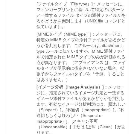
[ファイルタイプ（File type）]：
メッセージに、
フィンガープリントに基づいて特定のパターン
と一致するファイル タイプの添付ファイルがあ
るかどうかを判別します（UNIX file コマンドと
似ています）。
[MIMEタイプ（MIME type）]：
メッセージに、
特定の MIME タイプの添付ファイルがあるかど
うかを判別します。このルールは attachment-
type ルールに似ていますが、MIME 添付ファイ
ルで指定された MIME タイプのみが評価される
点が異なります。（
アプライアンス
は、ファイ
ルタイプが明示的に指定されていない場合、拡
張子からファイルのタイプを「予測」すること
はありません。）
[イメージ分析（Image Analysis）]：
メッセー
ジに、指定されているイメージ判定と一致する
イメージ添付ファイルがあるかどうかを判別し
ます。有効なイメージ分析判定には、[疑わしい
（Suspect）]、[不適切（Inappropriate）]、[不
適切もしくは疑わしい（Suspect or
Inappropriate）]、[スキャン不可
（Unscannable）]
または
[正常（Clean）] があ
ります。