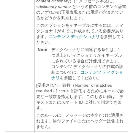
content dictionary）]：メッセージ本文に、
<
dictionary name>
という名前のコンテンツ辞書
のいずれかの正規表現または用語が含まれてい
るかどうかを判別します。
このオプションをイネーブルにするには、ディ
クショナリがすでに作成されている必要があり
ます。
コンテンツ ディクショナリ
を参照してく
ださい。
Note
ディクショナリに関連する条件は、1
つ以上のディクショナリがイネーブル
にされている場合だけ使用できます。
コンテンツ ディクショナリの作成の詳
細については、
コンテンツ ディクショ
ナリ
を参照してください。
[要求された一致数（Number of matches
required）]：
true と評価するためにルールで必
要な一致数を指定します。このしきい値は、テ
キストまたはスマート ID に対して指定できま
す。
このルールは、メッセージの本文だけに適用さ
れます。添付ファイルまたはヘッダーは含まれ
ません。