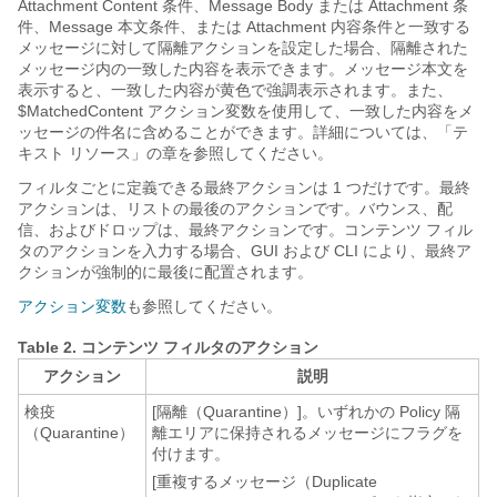
Attachment Content 条件、Message Body または Attachment 条
件、Message 本文条件、または Attachment 内容条件と一致する
メッセージに対して隔離アクションを設定した場合、隔離された
メッセージ内の一致した内容を表示できます。メッセージ本文を
表示すると、一致した内容が黄色で強調表示されます。また、
$MatchedContent アクション変数を使用して、一致した内容をメ
ッセージの件名に含めることができます。詳細については、「テ
キスト リソース」の章を参照してください。
フィルタごとに定義できる最終アクションは 1 つだけです。最終
アクションは、リストの最後のアクションです。バウンス、配
信、およびドロップは、最終アクションです。コンテンツ フィル
タのアクションを入力する場合、GUI および CLI により、最終ア
クションが強制的に最後に配置されます。
アクション変数
も参照してください。
Table 2.
コンテンツ フィルタのアクション
アクション
説明
検疫
[隔離（Quarantine）]
。いずれかの Policy 隔
（Quarantine）
離エリアに保持されるメッセージにフラグを
付けます。
[重複するメッセージ（Duplicate