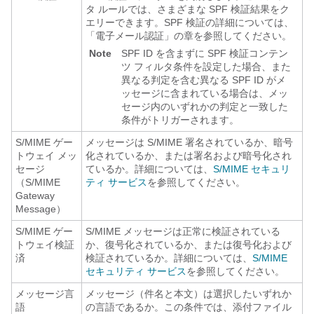
タ ルールでは、さまざまな SPF 検証結果をク
エリーできます。SPF 検証の詳細については、
「電子メール認証」の章を参照してください。
Note
SPF ID を含まずに SPF 検証コンテン
ツ フィルタ条件を設定した場合、また
異なる判定を含む異なる SPF ID がメ
ッセージに含まれている場合は、メッ
セージ内のいずれかの判定と一致した
条件がトリガーされます。
S/MIME ゲー
メッセージは S/MIME 署名されているか、暗号
トウェイ メッ
化されているか、または署名および暗号化され
セージ
ているか。詳細については、
S/MIME セキュリ
（S/MIME
ティ サービス
を参照してください。
Gateway
Message）
S/MIME ゲー
S/MIME メッセージは正常に検証されている
トウェイ検証
か、復号化されているか、または復号化および
済
検証されているか。詳細については、
S/MIME
セキュリティ サービス
を参照してください。
メッセージ言
メッセージ（件名と本文）は選択したいずれか
語
の言語であるか。この条件では、添付ファイル