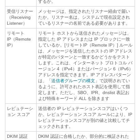
するか。
受信リスナー
メッセージは、指定されたリスナー経由で届い
（Receiving
たか。リスナー名は、システムで現在設定され
Listener）
ているリスナーの名前である必要があります。
リモート
リモート ホストから送信されたメッセージは、
IP（Remote
指定した IP アドレスまたは IP ブロックに一致
IP）
しているか。[リモートIP（Remote IP）] ルール
は、メッセージを送信したホストの IP アドレス
が特定のパターンと一致するかどうかをテスト
します。これは、インターネット プロトコル バ
ージョン 4（IPv4）またはバージョン 6（IPv6）
アドレスを指定できます。IP アドレスパターン
は、「
送信者グループの構文
」で説明されてい
るように、許可されたホスト表記を使用して指
定します。ただし、SBO、
IPR
、dnslist 表記お
よび特殊キーワード ALL を除きます
レピュテーシ
送信者の
IP
レピュテーションスコアはいくつ
ョン スコア
か。レピュテーション スコア ルールにより、
IP
レピュテーションスコアが別の値と比較してチ
ェックされます。
DKIM 認証
DKIM 認証に合格したか、部分的に検証された