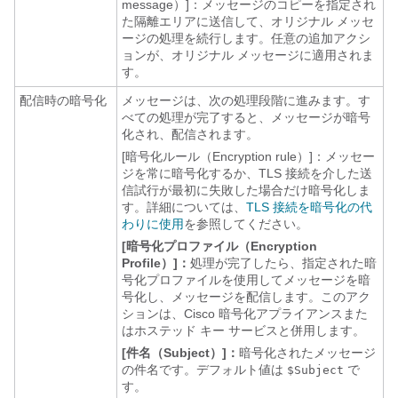
message）]：メッセージのコピーを指定され
た隔離エリアに送信して、オリジナル メッセ
ージの処理を続行します。
任意の追加アクシ
ョンが、オリジナル メッセージに適用されま
す。
配信時の暗号化
メッセージは、次の処理段階に進みます。す
べての処理が完了すると、メッセージが暗号
化され、配信されます。
[暗号化ルール（Encryption rule）]：メッセー
ジを常に暗号化するか、TLS 接続を介した送
信試行が最初に失敗した場合だけ暗号化しま
す。
詳細については、
TLS 接続を暗号化の代
わりに使用
を参照してください。
[暗号化プロファイル（Encryption
Profile）]：
処理が完了したら、指定された暗
号化プロファイルを使用してメッセージを暗
号化し、メッセージを配信します。このアク
ションは、Cisco 暗号化アプライアンスまた
はホステッド キー サービスと併用します。
[件名（Subject）]：
暗号化されたメッセージ
の件名です。デフォルト値は
で
$Subject
す。