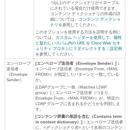
つ以上のディクショナリがイネーブル
にされている場合だけ使用できます。
コンテンツ ディクショナリの作成の詳
細については、
コンテンツ ディクショ
ナリ
を参照してください。
このオプションを使用する方法を説明する例に
ついては、
カスタム ヘッダーを使用して、陽性
と疑わしいスパム内の URL を Cisco Web セキ
ュリティ プロキシにリダイレクトする：設定例
を参照してください。
エンベロープ
[エンベロープ送信者（Envelope Sender）]：
送信者
エンベロープ送信者（Envelope From, <MAIL
（Envelope
FROM>）が指定したパターンと一致している
Sender）
か。
[LDAPグループに一致（Matches LDAP
group）]：
エンベロープ送信者（つまり、
Envelope From、<MAIL FROM>）が、特定の
LDAP グループに含まれるかどうかを判別しま
す。
[コンテンツ辞書の単語を含む（Contains term
in content dictionary）]：
エンベロープ送信者
に、<
ディクショナリ名
> という名前のコンテン