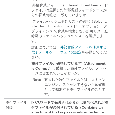
[外部脅威フィード（External Threat Feeds）]
：
ファイルは選択した外部脅威フィードソースか
らの脅威情報と 一致していますか?
[ファイルハッシュ例外リストの選択（Select a
File Hash Exception List）]：（オプション）
ア
プライアンス
で脅威を検出しない許可リスト登
録済みファイルハッシュのリストを選択しま
す。
詳細については、
外部脅威フィードを使用する
電子メールゲートウェイの設定
を参照してくだ
さい。
添付ファイルが破損しています（Attachment
is Corrupt）：
破損した添付ファイルがメッセ
ージに含まれているかどうか。
Note
破損した添付ファイルとは、スキャン
エンジンがスキャンできないため破損
として識別する添付ファイルのことで
す。
添付ファイル
[パスワードで保護されたまたは暗号化された添
保護
付ファイルが添付されている（Contains an
attachment that is password-protected or