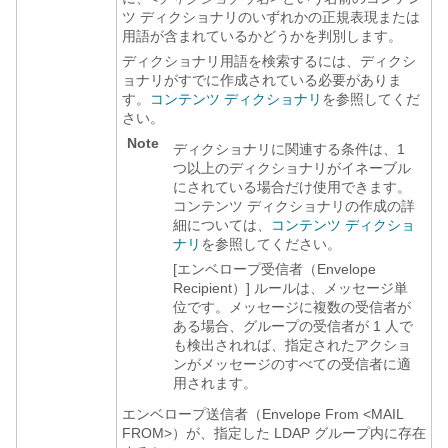
ツ ディクショナリのいずれかの正規表現または
用語が含まれているかどうかを判別します。
ディクショナリ用語を検索するには、ディクシ
ョナリがすでに作成されている必要がありま
す。
コンテンツ ディクショナリ
を参照してくだ
さい。
Note
ディクショナリに関連する条件は、1
つ以上のディクショナリがイネーブル
にされている場合だけ使用できます。
コンテンツ ディクショナリの作成の詳
細については、
コンテンツ ディクショ
ナリ
を参照してください。
[エンベロープ受信者（Envelope
Recipient）] ルールは、メッセージ単
位です。メッセージに複数の受信者が
ある場合、グループの受信者が 1 人で
も検出されれば、指定されたアクショ
ンがメッセージのすべての受信者に適
用されます。
エンベロープ送信者（Envelope From <MAIL
FROM>）が、指定した LDAP グループ内に存在