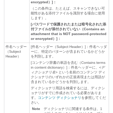
encrypted）]：
（この条件は、たとえば、スキャンできない可
能性がある添付ファイルを識別する場合に使用
します）。
[パスワードで保護されたまたは暗号化された添
付ファイルが添付されていない（Contains an
attachment that is NOT password-protected
or encrypted）]：
件名ヘッダー
[件名ヘッダー（Subject Header）]：件名ヘッダ
（Subject
ーに、特定のパターンが含まれているかどうか
Header）
を判別します。
[コンテンツ辞書の単語を含む（Contains terms
in content dictionary）]：件名ヘッダーに、<
デ
ィクショナリ名
>
という名前のコンテンツ ディ
クショナリのいずれかの正規表現または用語が
含まれているかどうかを判別します。
ディクショナリ用語を検索するには、ディクシ
ョナリがすでに作成されている必要がありま
す。
コンテンツ ディクショナリ
を参照してくだ
さい。
Note
ディクショナリに関連する条件は、1