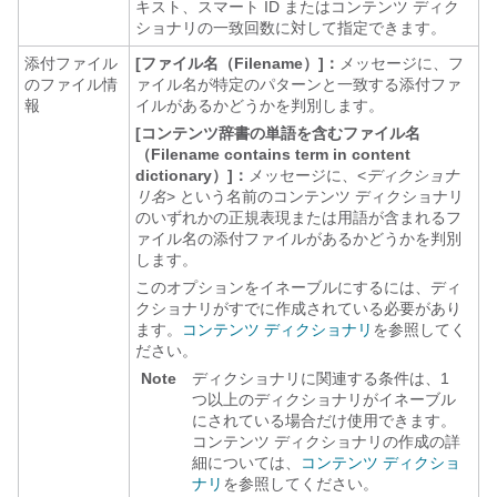
キスト、スマート ID またはコンテンツ ディク
ショナリの一致回数に対して指定できます。
添付ファイル
[ファイル名（Filename）]：
メッセージに、フ
のファイル情
ァイル名が特定のパターンと一致する添付ファ
報
イルがあるかどうかを判別します。
[コンテンツ辞書の単語を含むファイル名
（Filename contains term in content
dictionary）]：
メッセージに、<
ディクショナ
リ名
> という名前のコンテンツ ディクショナリ
のいずれかの正規表現または用語が含まれるフ
ァイル名の添付ファイルがあるかどうかを判別
します。
このオプションをイネーブルにするには、ディ
クショナリがすでに作成されている必要があり
ます。
コンテンツ ディクショナリ
を参照してく
ださい。
Note
ディクショナリに関連する条件は、1
つ以上のディクショナリがイネーブル
にされている場合だけ使用できます。
コンテンツ ディクショナリの作成の詳
細については、
コンテンツ ディクショ
ナリ
を参照してください。