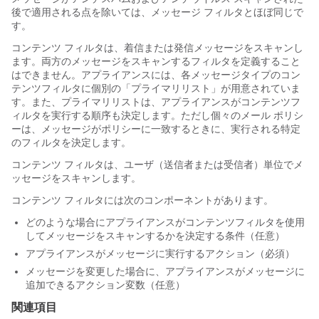
後で適用される点を除いては、メッセージ フィルタとほぼ同じで
す。
コンテンツ フィルタは、着信または発信メッセージをスキャンし
ます。両方のメッセージをスキャンするフィルタを定義すること
はできません。
アプライアンス
には、各メッセージタイプのコン
テンツフィルタに個別の「プライマリリスト」が用意されていま
す。また、プライマリリストは、アプライアンスがコンテンツフ
ィルタを実行する順序も決定します。ただし個々のメール ポリシ
ーは、メッセージがポリシーに一致するときに、実行される特定
のフィルタを決定します。
コンテンツ フィルタは、ユーザ（送信者または受信者）単位でメ
ッセージをスキャンします。
コンテンツ フィルタには次のコンポーネントがあります。
どのような場合に
アプライアンス
がコンテンツフィルタを使用
してメッセージをスキャンするかを決定する条件
（任意）
アプライアンス
がメッセージに実行するアクション
（必須）
メッセージを変更した場合に、
アプライアンス
がメッセージに
追加できるアクション変数
（任意）
関連項目