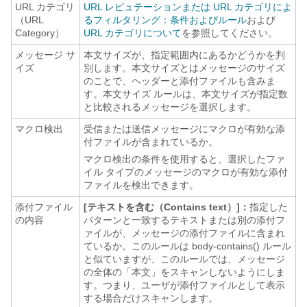
URL カテゴリ
URL レピュテーションまたは URL カテゴリによ
（URL
るフィルタリング：条件およびルール
および
Category）
URL カテゴリについて
を参照してください。
メッセージ サ
本文サイズが、指定範囲内にあるかどうかを判
イズ
別します。本文サイズとはメッセージのサイズ
のことで、ヘッダーと添付ファイルも含みま
す。本文サイズ ルールは、本文サイズが指定数
と比較されるメッセージを選択します。
マクロ検出
受信または送信メッセージにマクロが有効な添
付ファイルが含まれているか。
マクロ検出の条件を使用すると、選択したファ
イル タイプのメッセージのマクロが有効な添付
ファイルを検出できます。
添付ファイル
[テキストを含む（Contains text）]：
指定した
の内容
パターンと一致するテキストまたは別の添付フ
ァイルが、メッセージの添付ファイルに含まれ
ているか。このルールは body-contains() ルール
と似ていますが、このルールでは、メッセージ
の全体の「本文」をスキャンしないようにしま
す。つまり、ユーザが添付ファイルとして表示
する場合だけスキャンします。