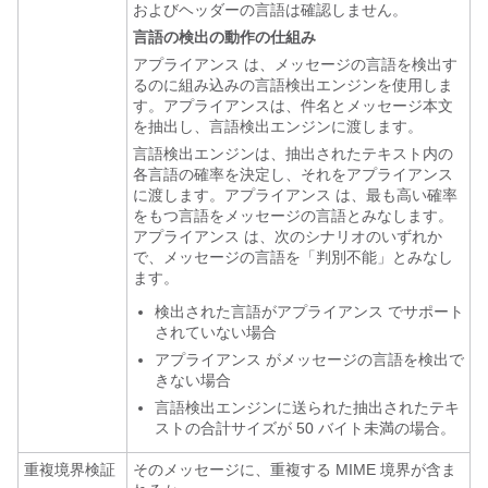
およびヘッダーの言語は確認しません。
言語の検出の動作の仕組み
アプライアンス
は、メッセージの言語を検出す
るのに組み込みの言語検出エンジンを使用しま
す。
アプライアンス
は、件名とメッセージ本文
を抽出し、言語検出エンジンに渡します。
言語検出エンジンは、抽出されたテキスト内の
各言語の確率を決定し、それを
アプライアンス
に渡します。
アプライアンス
は、最も高い確率
をもつ言語をメッセージの言語とみなします。
アプライアンス
は、次のシナリオのいずれか
で、メッセージの言語を「判別不能」とみなし
ます。
検出された言語が
アプライアンス
でサポート
されていない場合
アプライアンス
がメッセージの言語を検出で
きない場合
言語検出エンジンに送られた抽出されたテキ
ストの合計サイズが 50 バイト未満の場合。
重複境界検証
そのメッセージに、重複する MIME 境界が含ま