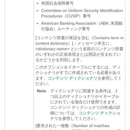
米国社会保障番号
Committee on Uniform Security Identification
Procedures（CUSIP）番号
American Banking Association（ABA; 米国銀
行協会）ルーティング番号
[コンテンツ辞書の単語を含む（Contains term in
content dictionary）]：メッセージ本文に、
<
dictionary name>
という名前のコンテンツ辞書
のいずれかの正規表現または用語が含まれてい
るかどうかを判別します。
このオプションをイネーブルにするには、ディ
クショナリがすでに作成されている必要があり
ます。
コンテンツ ディクショナリ
を参照してく
ださい。
Note
ディクショナリに関連する条件は、1
つ以上のディクショナリがイネーブル
にされている場合だけ使用できます。
コンテンツ ディクショナリの作成の詳
細については、
コンテンツ ディクショ
ナリ
を参照してください。
[要求された一致数（Number of matches