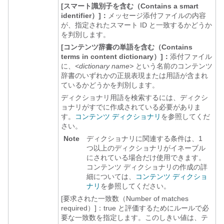
[スマート識別子を含む（Contains a smart
identifier）]：
メッセージ添付ファイルの内容
が、指定されたスマート ID と一致するかどうか
を判別します。
[コンテンツ辞書の単語を含む（Contains
terms in content dictionary）]：
添付ファイル
に、
<dictionary name>
という名前のコンテンツ
辞書のいずれかの正規表現または用語が含まれ
ているかどうかを判別します。
ディクショナリ用語を検索するには、ディクシ
ョナリがすでに作成されている必要がありま
す。
コンテンツ ディクショナリ
を参照してくだ
さい。
Note
ディクショナリに関連する条件は、1
つ以上のディクショナリがイネーブル
にされている場合だけ使用できます。
コンテンツ ディクショナリの作成の詳
細については、
コンテンツ ディクショ
ナリ
を参照してください。
[要求された一致数（Number of matches
required）]：
true と評価するためにルールで必
要な一致数を指定します。このしきい値は、テ