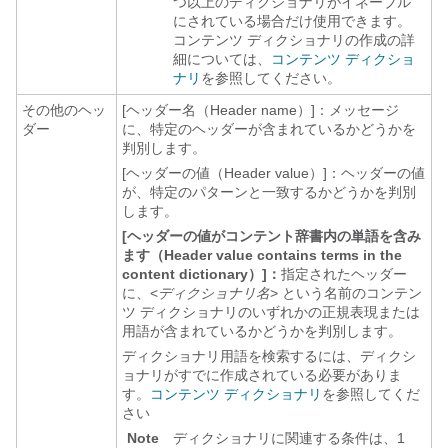
つ以上のディクショナリがイネーブル
にされている場合だけ使用できます。
コンテンツ ディクショナリの作成の詳
細については、
コンテンツ ディクショ
ナリ
を参照してください。
その他のヘッ
[ヘッダー名（Header name）]：メッセージ
ダー
に、特定のヘッダーが含まれているかどうかを
判別します。
[ヘッダーの値（Header value）]：ヘッダーの値
が、特定のパターンと一致するかどうかを判別
します。
[ヘッダーの値がコンテント辞書内の単語を含み
ます（Header value contains terms in the
content dictionary）]：
指定されたヘッダー
に、<
ディクショナリ名
> という名前のコンテン
ツ ディクショナリのいずれかの正規表現または
用語が含まれているかどうかを判別します。
ディクショナリ用語を検索するには、ディクシ
ョナリがすでに作成されている必要がありま
す。
コンテンツ ディクショナリ
を参照してくだ
さい
Note
ディクショナリに関連する条件は、1