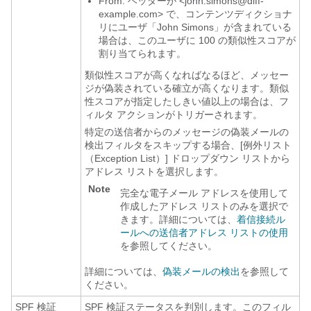
From: ヘッダーが <john.simons@diff-
example.com> で、コンテンツディクショナ
リにユーザ「John Simons」が含まれている
場合は、このユーザに 100 の類似性スコアが
割り当てられます。
類似性スコアが高くなればなるほど、メッセー
ジが偽装されている確立が高くなります。類似
性スコアが指定したしきい値以上の場合は、フ
ィルタ アクションがトリガーされます。
特定の送信者からのメッセージの偽装メールの
検出フィルタをスキップする場合、[例外リスト
（Exception List）]
ドロップダウン リストから
アドレス リストを選択します。
Note
完全な電子メール アドレスを使用して
作成したアドレス リストのみを選択で
きます。詳細については、
着信接続ル
ールへの送信者アドレス リストの使用
を参照してください。
詳細については、
偽装メールの検出
を参照して
ください。
SPF 検証
SPF 検証ステータスを判別します。このフィル