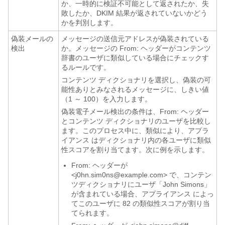
か、一時的に検証不可能として返されたか、失
敗したか、DKIM 結果が返されていないかどう
かを判別します。
偽装メールの
メッセージの送信元アドレスが偽装されている
検出
か。メッセージの From: ヘッダーがコンテンツ
辞書のユーザに類似している場合にチェックす
るルールです。
コンテンツ ディクショナリを選択し、偽装の可
能性ありとみなされるメッセージに、しきい値
（1 ～ 100）を入力します。
偽装電子メール検出の条件は、From: ヘッダー
とコンテンツ ディクショナリのユーザを比較し
ます。このプロセス中に、類似により、
アプラ
イアンス
はディクショナリ内の各ユーザに類似
性スコアを割り当てます。次に例を示します。
From: ヘッダーが
<j0hn.sim0ns@example.com> で、コンテン
ツディクショナリにユーザ「John Simons」
が含まれている場合、
アプライアンス
によっ
てこのユーザに 82 の類似性スコアが割り当
てられます。