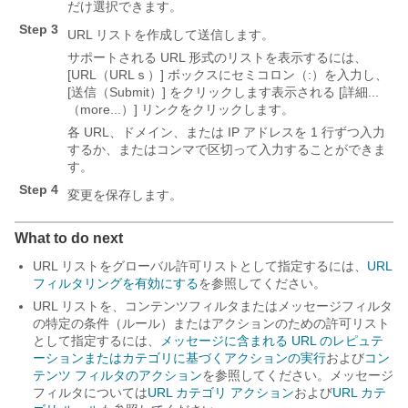
だけ選択できます。
Step 3
URL リストを作成して送信します。
サポートされる URL 形式のリストを表示するには、
[URL（URLｓ）]
ボックスにセミコロン（:）を入力し、
[送信（Submit）] をクリックします
表示される [詳細...
（more...）]
リンクをクリックします。
各 URL、ドメイン、または IP アドレスを 1 行ずつ入力
するか、またはコンマで区切って入力することができま
す。
Step 4
変更を保存します。
What to do next
URL リストをグローバル許可リストとして指定するには、
URL
フィルタリングを有効にする
を参照してください。
URL リストを、コンテンツフィルタまたはメッセージフィルタ
の特定の条件（ルール）またはアクションのための許可リスト
として指定するには、
メッセージに含まれる URL のレピュテ
ーションまたはカテゴリに基づくアクションの実行
および
コン
テンツ フィルタのアクション
を参照してください。メッセージ
フィルタについては
URL カテゴリ アクション
および
URL カテ