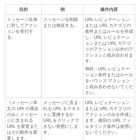
目的
例
操作内容
メッセージ全体
メッセージを削除
URL レピュテーション
に対してアクシ
または検疫する。
または URL カテゴリの
ョンを実行す
条件またはルールを作成
る。
し、URL レピュテーシ
ョンまたは URL カテゴ
リのアクション以外のア
クションと組み合わせま
す。
例外：URL レピュテー
ション条件またはルール
をバウンス アクション
と組み合わせないでくだ
さい。
（メッセージ本
メッセージに含ま
URL レピュテーション
文の URl の場合
れる URL をテキス
または URL カテゴリの
のみ）メッセー
トに置換するか、
アクションのみを作成し
ジに含まれる
URL をクリックで
ます。個別の URL フィ
URL を変更また
きない状態にしま
ルタリング条件は使用し
はその動作を変
す。
ないでください。
更します。