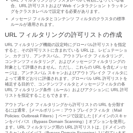
URL フィルタリングがクラスタレベルで有効になっている場
合、URL 許可リストおよび Web インタラクション トラッキン
グをクラスタレベルで設定する必要があります。
メッセージ フィルタとコンテンツ フィルタのクラスタの標準
ルールが適用されます。
URL フィルタリングの許可リストの作成
URL フィルタリング機能の設定時にグローバル許可リストを指定
すると、その許可リストに含まれている URL は、レピュテーショ
ン、カテゴリ、アンチスパム、アウトブレイク フィルタリング、
コンテンツフィルタリング、およびメッセージフィルタリングの
対象として評価されません。ただし、これらの URL を含むメッセ
ージは、アンチスパム スキャンおよびアウトブレイク フィルタに
よって通常どおりに評価されます。グローバル URL 許可リストを
補足する目的で、コンテンツフィルタとメッセージフィルタの各
URL フィルタリング条件（ルール）およびアクションに URL 許可
リストを指定することもできます。
アウトブレイク フィルタリングから許可リストの URL を分類す
るには通常、[メールポリシー：アウトブレイクフィルタ（Mail
Policies: Outbreak Filters）] ページで設定した [ドメインのスキャ
ンをバイパス（Bypass Domain Scanning）] オプションを使用し
ます。URL フィルタリング用の URL 許可リストは、[ドメインの
スキャンをバイパス（Bypass Domain Scanning）] に似ています