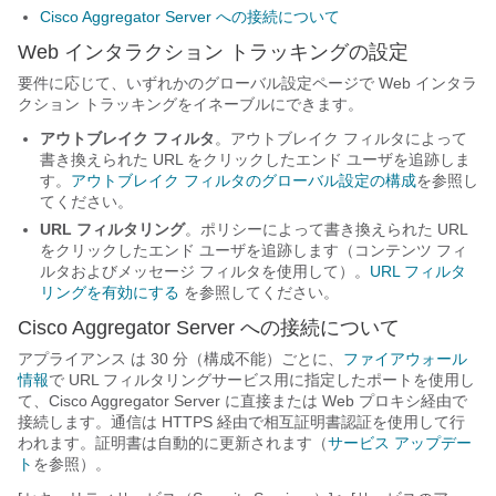
Cisco Aggregator Server への接続について
Web インタラクション トラッキングの設定
要件に応じて、いずれかのグローバル設定ページで Web インタラ
クション トラッキングをイネーブルにできます。
アウトブレイク フィルタ
。アウトブレイク フィルタによって
書き換えられた URL をクリックしたエンド ユーザを追跡しま
す。
アウトブレイク フィルタのグローバル設定の構成
を参照し
てください。
URL フィルタリング
。ポリシーによって書き換えられた URL
をクリックしたエンド ユーザを追跡します（コンテンツ フィ
ルタおよびメッセージ フィルタを使用して）。
URL フィルタ
リングを有効にする
を参照してください。
Cisco Aggregator Server への接続について
アプライアンス
は 30 分（構成不能）ごとに、
ファイアウォール
情報
で URL フィルタリングサービス用に指定したポートを使用し
て、Cisco Aggregator Server に直接または Web プロキシ経由で
接続します。通信は HTTPS 経由で相互証明書認証を使用して行
われます。証明書は自動的に更新されます（
サービス アップデー
ト
を参照）。