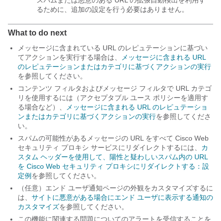
スパムまたは悪意のある URL の拡張自動検出を利用す
るために、追加の設定を行う必要はありません。
What to do next
メッセージに含まれている URL のレピュテーションに基づい
てアクションを実行する場合は、
メッセージに含まれる URL
のレピュテーションまたはカテゴリに基づくアクションの実行
を参照してください。
コンテンツ フィルタおよびメッセージ フィルタで URL カテゴ
リを使用するには（アクセプタブル ユース ポリシーを適用す
る場合など）、
メッセージに含まれる URL のレピュテーショ
ンまたはカテゴリに基づくアクションの実行
を参照してくださ
い。
スパムの可能性があるメッセージの URL をすべて Cisco Web
セキュリティ プロキシ サービスにリダイレクトするには、
カ
スタム ヘッダーを使用して、陽性と疑わしいスパム内の URL
を Cisco Web セキュリティ プロキシにリダイレクトする：設
定例
を参照してください。
（任意）エンド ユーザ通知ページの外観をカスタマイズするに
は、
サイトに悪意がある場合にエンド ユーザに表示する通知の
カスタマイズ
を参照してください。
この機能に関連する問題についてのアラートを受信することを