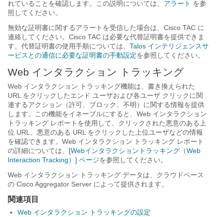
れていることを確認します。この説明については、
アラート
を参
照してください。
無効な証明書に関するアラートを受信した場合は、Cisco TAC に
連絡してください。Cisco TAC は必要な代替証明書を提供できま
す。代替証明書の使用手順については、
Talos インテリジェンスサ
ービスとの通信に必要な証明書の手動設定
を参照してください。
Web インタラクション トラッキング
Web インタラクション トラッキング機能は、書き換えられた
URL をクリックしたエンド ユーザおよび各ユーザ クリックに関
連するアクション（許可、ブロック、不明）に関する情報を提供
します。この機能をイネーブルにすると、Web インタラクション
トラッキング レポートを使用して、クリックされた悪意のある上
位 URL、悪意のある URL をクリックした上位ユーザなどの情報
を確認できます。Web インタラクション トラッキング レポート
の詳細については、
[Webインタラクショントラッキング（Web
Interaction Tracking）] ページ
を参照してください。
Web インタラクション トラッキング データは、クラウドベース
の Cisco Aggregator Server によって提供されます。
関連項目
Web インタラクション トラッキングの設定