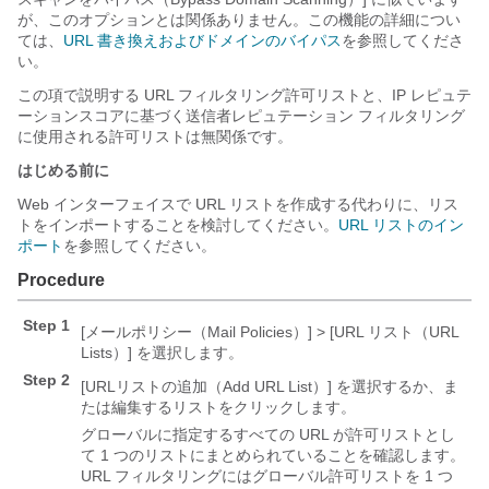
が、このオプションとは関係ありません。この機能の詳細につい
ては、
URL 書き換えおよびドメインのバイパス
を参照してくださ
い。
この項で説明する URL フィルタリング許可リストと、
IP レピュテ
ーション
スコアに基づく送信者レピュテーション フィルタリング
に使用される許可リストは無関係です。
はじめる前に
Web インターフェイスで URL リストを作成する代わりに、リス
トをインポートすることを検討してください。
URL リストのイン
ポート
を参照してください。
Procedure
Step 1
[メールポリシー（Mail Policies）] > [URL リスト（URL
Lists）]
を選択します。
Step 2
[URLリストの追加（Add URL List）]
を選択するか、ま
たは編集するリストをクリックします。
グローバルに指定するすべての URL が許可リストとし
て 1 つのリストにまとめられていることを確認します。
URL フィルタリングにはグローバル許可リストを 1 つ