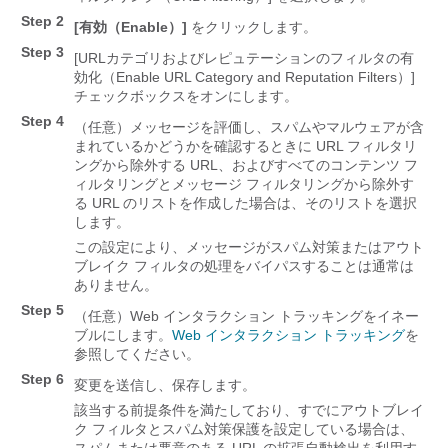
Step 2
[有効（Enable）]
をクリックします。
Step 3
[URLカテゴリおよびレピュテーションのフィルタの有
効化（Enable URL Category and Reputation Filters）]
チェックボックスをオンにします。
Step 4
（任意）メッセージを評価し、スパムやマルウェアが含
まれているかどうかを確認するときに URL フィルタリ
ングから除外する URL、およびすべてのコンテンツ フ
ィルタリングとメッセージ フィルタリングから除外す
る URL のリストを作成した場合は、そのリストを選択
します。
この設定により、メッセージがスパム対策またはアウト
ブレイク フィルタの処理をバイパスすることは通常は
ありません。
Step 5
（任意）Web インタラクション トラッキングをイネー
ブルにします。
Web インタラクション トラッキング
を
参照してください。
Step 6
変更を送信し、保存します。
該当する前提条件を満たしており、すでにアウトブレイ
ク フィルタとスパム対策保護を設定している場合は、