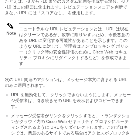
たとえば、-8 から -10 までのカスタム範囲を作成する場合、-8 と
-10 はこの範囲に含まれます。レピュテーションスコアを判断で
きない URL には
「スコアなし」
を使用します。
ニュートラルな URL レピュテーションとは、URL は現在
Note
はクリーンであるが、攻撃に陥りやすいため、今後悪意の
ある URL に変化する可能性があることを示します。この
ような URL に対して、管理者はノンブロッキング ポリシ
ー（クリック時の安全性評価のために Cisco Web セキュ
リティ プロキシにリダイレクトするなど）を作成できま
す
次の URL 関連のアクションは、メッセージ本文に含まれる URL
のみに適用されます。
URL を無効化して、クリックできないようにします。メッセー
ジ受信者は、引き続きその URL を表示およびコピーできま
す。
メッセージ受信者がリンクをクリックすると、トランザクショ
ンがクラウド内の Cisco Web セキュリティ プロキシにルーテ
ィングされるように URL をリダイレクトします。このプロキ
シでは、悪意のあるサイトである場合はアクセスがブロックさ