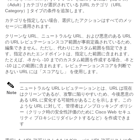
（Adult）]
カテゴリが選択されている [URL カテゴリ（URL
Category）]
タイプの条件を追加します。
カテゴリを指定しない場合、選択したアクションはすべてのメッ
セージに適用されます。
クリーンな URL、ニュートラルな URL、および悪意のある URL
の URL レピュテーションスコア範囲が事前定義されているため、
編集できません。ただし、代わりにカスタム範囲を指定できま
す。指定されたエンドポイントは、指定した範囲に含まれます。
たとえば、-8 から -10 までのカスタム範囲を作成する場合、-8 と
-10 はこの範囲に含まれます。レピュテーションスコアを判断で
きない URL には
「スコアなし」
を使用します。
ニュートラルな URL レピュテーションとは、URL は現在
Note
はクリーンであるが、攻撃に陥りやすいため、今後悪意の
ある URL に変化する可能性があることを示します。この
ような URL に対して、管理者はノンブロッキング ポリシ
ー（クリック時の安全性評価のために Cisco Web セキュ
リティ プロキシにリダイレクトするなど）を作成できま
す