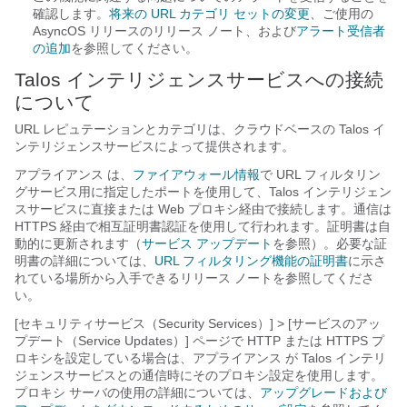
確認します。
将来の URL カテゴリ セットの変更
、ご使用の
AsyncOS リリースのリリース ノート、および
アラート受信者
の追加
を参照してください。
Talos インテリジェンスサービス
への接続
について
URL レピュテーションとカテゴリは、クラウドベースの
Talos イ
ンテリジェンスサービス
によって提供されます。
アプライアンス
は、
ファイアウォール情報
で URL フィルタリン
グサービス用に指定したポートを使用して、
Talos インテリジェン
スサービス
に直接または Web プロキシ経由で接続します。通信は
HTTPS 経由で相互証明書認証を使用して行われます。証明書は自
動的に更新されます（
サービス アップデート
を参照）。必要な証
明書の詳細については、
URL フィルタリング機能の証明書
に示さ
れている場所から入手できるリリース ノートを参照してくださ
い。
[セキュリティサービス（Security Services）] > [サービスのアッ
プデート（Service Updates）]
ページで HTTP または HTTPS プ
ロキシを設定している場合は、
アプライアンス
が
Talos インテリ
ジェンスサービス
との通信時にそのプロキシ設定を使用します。
プロキシ サーバの使用の詳細については、
アップグレードおよび