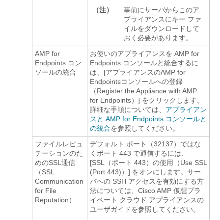
（注）
事前にサーバからこのア
プライアンスにキー ファ
イルをダウンロードして
おく必要があります。
AMP for
お使いのアプライアンスを AMP for
Endpoints コン
Endpoints コンソールと統合するに
ソールの統合
は、[アプライアンスのAMP for
Endpointsコンソールへの登録
（Register the Appliance with AMP
for Endpoints）]
をクリックします。
詳細な手順については、
アプライアン
スと AMP for Endpoints コンソールと
の統合
を参照してください。
ファイルレピュ
デフォルト ポート（32137）ではな
テーションのた
くポート 443 で通信するには、
めのSSL通信
[SSL（ポート 443）の使用（Use SSL
（SSL
(Port 443)）]
をオンにします。サー
Communication
バへの SSH アクセスを有効にする方
for File
法については、Cisco AMP 仮想プラ
Reputation）
イベート クラウド アプライアンスの
ユーザガイドを参照してください。