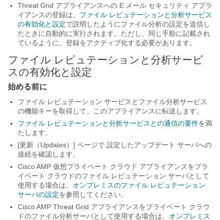
Threat Grid アプライアンスへの
E メール セキュリティ アプラ
イアンス
の登録は、
ファイル レピュテーションと分析サービス
の有効化と設定
で説明したようにファイル分析の設定を送信し
たときに自動的に実行されます。ただし、同じ手順に記載され
ているように、登録をアクティブ化する必要があります。
ファイル レピュテーションと分析サービ
スの有効化と設定
始める前に
ファイル レピュテーション サービスとファイル分析サービス
の機能キーを取得して、このアプライアンスに転送します。
ファイル レピュテーションと分析サービスとの通信の要件
を満
たします。
[更新（Updates）] ページで
設定したアップデート サーバへの
接続を確認します。
Cisco AMP 仮想プライベート クラウド アプライアンスをプラ
イベート クラウドのファイル レピュテーション サーバとして
使用する場合は、
オンプレミスのファイル レピュテーション
サーバの設定
を参照してください。
Cisco AMP Threat Grid アプライアンスをプライベート クラウ
ドのファイル分析サーバとして使用する場合は、
オンプレミス