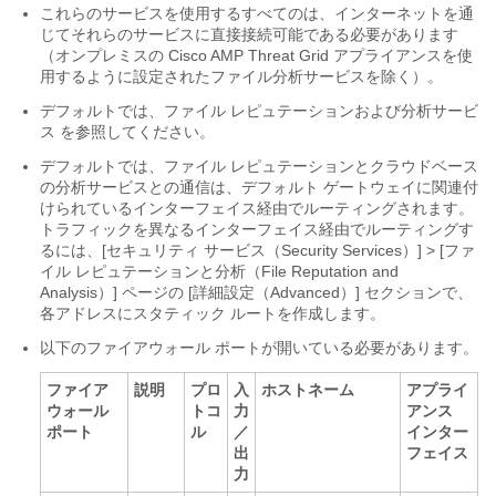
これらのサービスを使用するすべてのは、インターネットを通
じてそれらのサービスに直接接続可能である必要があります
（オンプレミスの Cisco AMP Threat Grid アプライアンスを使
用するように設定されたファイル分析サービスを除く）。
デフォルトでは、ファイル レピュテーションおよび分析サービ
ス を参照してください。
デフォルトでは、ファイル レピュテーションとクラウドベース
の分析サービスとの通信は、デフォルト ゲートウェイに関連付
けられているインターフェイス経由でルーティングされます。
トラフィックを異なるインターフェイス経由でルーティングす
るには、[セキュリティ サービス（Security Services）] > [ファ
イル レピュテーションと分析（File Reputation and
Analysis）] ページの [詳細設定（Advanced）] セクションで、
各アドレスにスタティック ルートを作成します。
以下のファイアウォール ポートが開いている必要があります。
ファイア
説明
プロ
入
ホストネーム
アプライ
ウォール
トコ
力
アンス
ポート
ル
／
インター
出
フェイス
力