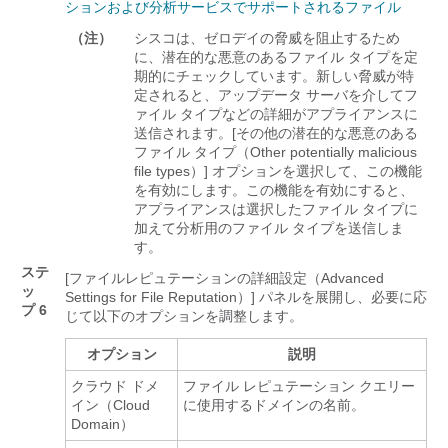
ションおよび分析サービスでサポートされるファイル
（注）
シスコは、ゼロデイの脅威を阻止するため
に、潜在的な悪意のあるファイル タイプを定
期的にチェックしています。新しい脅威が特
定されると、アップデータ サーバを介してフ
ァイル タイプなどの詳細がアプライアンスに
送信されます。[その他の潜在的な悪意のある
ファイル タイプ（Other potentially malicious
file types）]
オプションを選択して、この機能
を有効にします。この機能を有効にすると、
アプライアンスは選択したファイル タイプに
加えて分析用のファイル タイプを送信しま
す。
ステ
[ファイルレピュテーションの詳細設定（Advanced
ッ
Settings for File Reputation）]
パネルを展開し、必要に応
プ 6
じて以下のオプションを調整します。
オプション
説明
クラウド ドメ
ファイル レピュテーション クエリー
イン（Cloud
に使用するドメインの名前。
Domain）