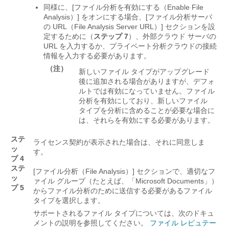
同様に、[ファイル分析を有効にする（Enable File
Analysis）]
をオンにする場合、[ファイル分析サーバ
の URL（File Analysis Server URL）]
セクションを設
定するために（
ステップ 7
）、外部クラウド サーバの
URL を入力するか、プライベート分析クラウドの接続
情報を入力する必要があります。
（注）
新しいファイル タイプがアップグレード
後に追加される場合がありますが、デフォ
ルトでは有効になっていません。ファイル
分析を有効にしており、新しいファイル
タイプを分析に含めることが必要な場合に
は、それらを有効にする必要があります。
ステ
ライセンス契約が表示された場合は、それに同意しま
ッ
す。
プ 4
ステ
[ファイル分析（File Analysis）]
セクションで、適切なフ
ッ
ァイル グループ（たとえば、「Microsoft Documents」）
プ 5
からファイル分析のために送信する必要があるファイル
タイプを選択します。
サポートされるファイル タイプについては、次のドキュ
メントの説明を参照してください。
ファイル レピュテー