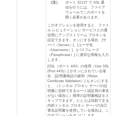
（注）
ポート 32137 で SSL 通
信を行うには、ファイア
ウォールでこのポートを
開く必要があります。
このオプションを使用すると、ファイ
ル レピュテーション サービスとの通
信用にアップストリーム プロキシを
設定できます。オンにする場合、[サ
ーバ（Server）]
、[ユーザ名
（Username）]
、[パスフレーズ
（Passphrase）]
に適切な情報を入力
します。
[SSL（ポート 443）の使用（Use SSL
(Port 443)）]
がオンにされている場
合、[証明書検証の緩和（Relax
Certificate Validation）]
もオンにする
と、（トンネル プロキシ サーバの証
明書に信頼できるルート認証局の署名
がない場合に）標準の証明書検証をス
キップできます。たとえば信頼できる
内部トンネル プロキシ サーバの自己
署名証明書を使用している場合は、こ
のオプションをオンにします。