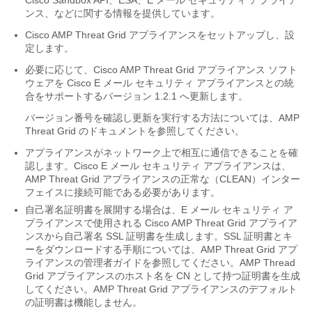
ンス、
などに関する情報を提供しています。
Cisco AMP Threat Grid アプライアンスをセットアップし、設
定します。
必要に応じて、Cisco AMP Threat Grid アプライアンス ソフト
ウェアを Cisco
E メール セキュリティ アプライアンス
との統
合をサポートするバージョン 1.2.1 へ更新します。
バージョン番号を確認し更新を実行する方法については、AMP
Threat Grid のドキュメントを参照してください。
アプライアンスがネットワーク上で相互に通信できることを確
認します。Cisco
E メール セキュリティ アプライアンス
は、
AMP Threat Grid アプライアンスの正常な（CLEAN）インター
フェイスに接続可能である必要があります。
自己署名証明書を展開する場合は、
E メール セキュリティ ア
プライアンス
で使用される Cisco AMP Threat Grid アプライア
ンスから自己署名 SSL 証明書を生成します。SSL 証明書とキ
ーをダウンロードする手順については、AMP Threat Grid アプ
ライアンスの管理者ガイドを参照してください。AMP Thread
Grid アプライアンスのホスト名を CN として持つ証明書を生成
してください。AMP Threat Grid アプライアンスのデフォルト
の証明書は機能しません。