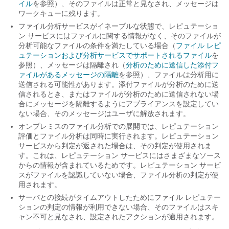
イル
を参照）、そのファイルは正常と見なされ、
メッセージは
ワークキューに残ります
。
ファイル分析サービスがイネーブルな状態で、レピュテーショ
ン サービスにはファイルに関する情報がなく、そのファイルが
分析可能なファイルの条件を満たしている場合（
ファイル レピ
ュテーションおよび分析サービスでサポートされるファイル
を
参照）、メッセージは隔離され（
分析のために送信した添付フ
ァイルがあるメッセージの隔離
を参照）、ファイルは分析用に
送信される可能性があります。添付ファイルが分析のために送
信されるとき、またはファイルが分析のために送信されない場
合にメッセージを隔離するようにアプライアンスを設定してい
ない場合、そのメッセージはユーザに解放されます。
オンプレミスのファイル分析での展開では、レピュテーション
評価とファイル分析は同時に実行されます。レピュテーション
サービスから判定が返された場合は、その判定が使用されま
す。これは、レピュテーション サービスにはさまざまなソース
からの情報が含まれているためです。レピュテーション サービ
スがファイルを認識していない場合、
ファイル分析の判定が使
用されます
。
サーバとの接続がタイムアウトしたためにファイル レピュテー
ションの判定の情報が利用できない場合、そのファイルはスキ
ャン不可と見なされ、設定されたアクションが適用されます。