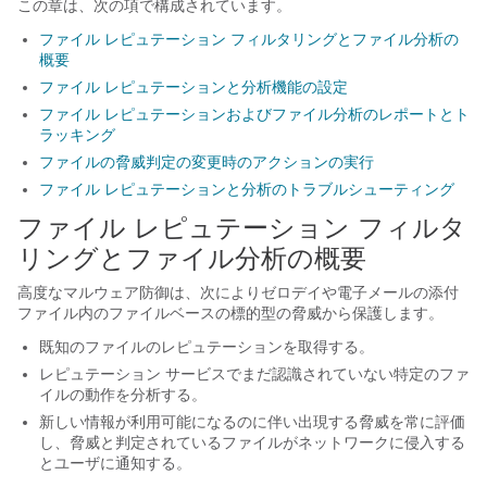
この章は、次の項で構成されています。
ファイル レピュテーション フィルタリングとファイル分析の
概要
ファイル レピュテーションと分析機能の設定
ファイル レピュテーションおよびファイル分析のレポートとト
ラッキング
ファイルの脅威判定の変更時のアクションの実行
ファイル レピュテーションと分析のトラブルシューティング
ファイル レピュテーション フィルタ
リングとファイル分析の概要
高度なマルウェア防御は、次によりゼロデイや
電子メールの添付
ファイル内の
ファイルベースの標的型の脅威から保護します。
既知のファイルのレピュテーションを取得する。
レピュテーション サービスでまだ認識されていない特定のファ
イルの動作を分析する。
新しい情報が利用可能になるのに伴い出現する脅威を常に評価
し、脅威と判定されているファイルがネットワークに侵入する
とユーザに通知する。