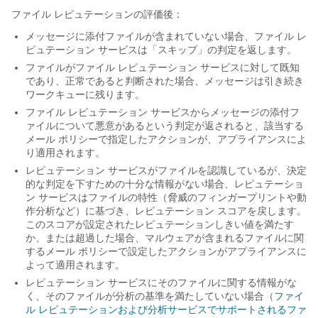
ファイル レピュテーションの評価後：
メッセージに添付ファイルが含まれていない場合、ファイル レ
ピュテーション サービスは「スキップ」の判定を返します。
ファイルがファイル レピュテーション サービスに対して既知
であり、正常であると判断された場合、
メッセージは引き続き
ワークキューに残ります
。
ファイル レピュテーション サービスから
メッセージの添付フ
ァイルについて
悪意があるという判定が返されると、
該当する
メール ポリシーで
指定したアクションが、アプライアンスによ
り適用されます。
レピュテーション サービスがファイルを認識しているが、決定
的な判定を下すための十分な情報がない場合、レピュテーショ
ン サービスはファイルの特性（脅威のフィンガープリントや動
作分析など）に基づき、
レピュテーション
スコアを戻します。
このスコアが設定されたレピュテーションしきい値を満たす
か、または超過した場合、
マルウェアが含まれるファイルに関
する
メール
ポリシーで設定したアクションがアプライアンスに
よって適用されます。
レピュテーション サービスにそのファイルに関する情報がな
く、そのファイルが分析の基準を満たしていない場合（
ファイ
ル レピュテーションおよび分析サービスでサポートされるファ