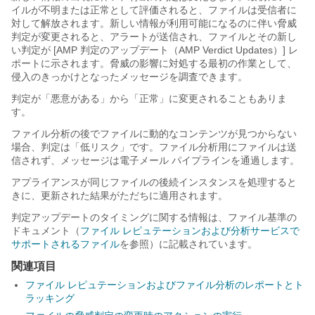
イルが不明または正常として評価されると、
ファイルは受信者に
対して解放されます
。新しい情報が利用可能になるのに伴い脅威
判定が変更されると、アラートが送信され、ファイルとその新し
い判定が [AMP 判定のアップデート（AMP Verdict Updates）] レ
ポートに示されます。脅威の影響に対処する最初の作業として、
侵入のきっかけとなった
メッセージ
を調査できます。
判定が「悪意がある」から「正常」に変更されることもありま
す。
ファイル分析の後でファイルに動的なコンテンツが見つからない
場合、判定は「低リスク」です。ファイル分析用にファイルは送
信されず、メッセージは電子メール パイプラインを通過します。
アプライアンスが同じファイルの後続インスタンスを処理すると
きに、更新された結果がただちに適用されます。
判定アップデートのタイミングに関する情報は、ファイル基準の
ドキュメント（
ファイル レピュテーションおよび分析サービスで
サポートされるファイル
を参照）に記載されています。
関連項目
ファイル レピュテーションおよびファイル分析のレポートとト
ラッキング