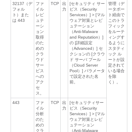
32137（デ
ファ
TCP
出
[セキュリティ サー
管理（デ
フォル
イル
力
ビス（Security
ータポー
ト）また
レピ
Services）] > [マル
ト経由で
は 443
ュテ
ウェア対策とレピ
このトラ
ーシ
ュテーション
フィック
ョン
（Anti-Malware
をルーテ
取得
and Reputation）]
ィングす
のた
の [詳細設定
るように
めの
（Advanced）] セ
スタティ
クラ
クションの [クラウ
ック ル
ウド
ド サーバ プール
ートが設
サー
（Cloud Server
定されて
ビス
Pool）] パラメータ
いる場合
への
で設定された名
を除
アク
前。
く）。
セ
ス。
443
ファ
TCP
出
[セキュリティサー
イル
力
ビス（Security
分析
Services）] > [マル
のた
ウェア対策とレピ
めの
ュテーション
クラ
（Anti-Malware