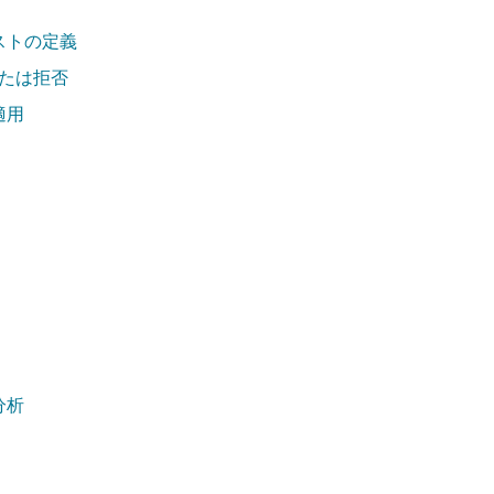
ストの定義
たは拒否
適用
分析