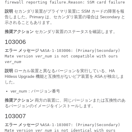
firewall reporting failure.Reason: SSM card failure
説明
セカンダリ装置がプライマリ装置に SSM カードの障害を報
告しました。Primary は、セカンダリ装置の場合は Secondary と
示されることもあります。
推奨アクション
セカンダリ装置のステータスを確認します。
103006
エラー メッセージ
%ASA-1-103006: (Primary|Secondary)
Mate version
ver_num
is not compatible with ours
ver_num
説明
ローカル装置と異なるバージョンを実行している、HA
Hitless Upgrade 機能と互換性がないピア装置を
ASA
が検出しま
した。
ver_num
：バージョン番号
推奨アクション
両方の装置に、同じバージョンまたは互換性のあ
るバージョンのイメージをインストールします。
103007
エラー メッセージ
%ASA-1-103007: (Primary|Secondary)
Mate version
ver_num
is not identical with ours