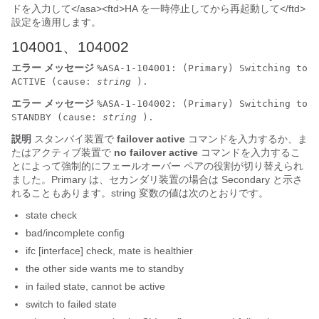
ドを入力して</asa><ftd>HA を一時停止してから再起動して</ftd>
設定を適用します。
104001、104002
エラー メッセージ
%ASA-1-104001: (Primary) Switching to
ACTIVE (cause:
string
).
エラー メッセージ
%ASA-1-104002: (Primary) Switching to
STANDBY (cause:
string
).
説明
スタンバイ装置で
failover active
コマンドを入力するか、ま
たはアクティブ装置で
no failover active
コマンドを入力するこ
とによって強制的にフェールオーバー ペアの役割が切り替えられ
ました。Primary は、セカンダリ装置の場合は Secondary と示さ
れることもあります。string 変数の値は次のとおりです。
state check
bad/incomplete config
ifc [interface] check, mate is healthier
the other side wants me to standby
in failed state, cannot be active
switch to failed state