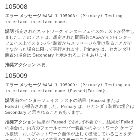
105008
エラー メッセージ
%ASA-1-105008: (Primary) Testing
interface interface_name.
説明
指定されたネットワーク インターフェイスのテストが発生し
ました。このテストは、想定された間隔後に
ASA
がそのインター
フェイス上でスタンバイ装置からメッセージを受け取ることがで
きなかった場合に限って実行されます。Primary は、セカンダリ
装置の場合は Secondary と示されることもあります。
推奨アクション
不要。
105009
エラー メッセージ
%ASA-1-105009: (Primary) Testing on
interface interface_name {Passed|Failed}.
説明
前のインターフェイス テストの結果（Passed または
Failed）が報告されました。Primary は、セカンダリ装置の場合は
Secondary と示されることもあります。
推奨アクション
結果が Passed であれば不要です。結果が Failed
の場合は、両方のフェールオーバー装置へのネットワーク ケーブ
ル接続、およびネットワーク自体が正しく機能していることをチ
ェックし、スタンバイ装置のステータスを確認します。