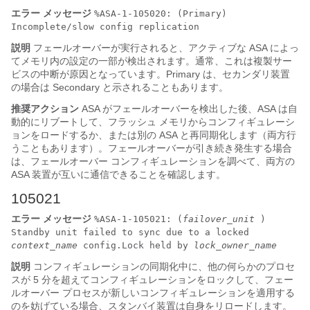
エラー メッセージ
%ASA-1-105020: (Primary)
Incomplete/slow config replication
説明
フェールオーバーが実行されると、アクティブな
ASA
によっ
てメモリ内の設定の一部が検出されます。通常、これは複製サー
ビスの中断が原因となっています。Primary は、セカンダリ装置
の場合は Secondary と示されることもあります。
推奨アクション
ASA
がフェールオーバーを検出した後、
ASA
は自
動的にリブートして、フラッシュ メモリからコンフィギュレーシ
ョンをロードするか、または別の
ASA
と再同期化します（両方行
うこともあります）。フェールオーバーが引き続き発生する場合
は、フェールオーバー コンフィギュレーションを調べて、両方の
ASA
装置が互いに通信できることを確認します。
105021
エラー メッセージ
%ASA-1-105021: (
failover_unit
)
Standby unit failed to sync due to a locked
context_name
config.Lock held by
lock_owner_name
説明
コンフィギュレーションの同期化中に、他の何らかのプロセ
スが 5 分を超えてコンフィギュレーションをロックして、フェー
ルオーバー プロセスが新しいコンフィギュレーションを適用する
のを妨げている場合、スタンバイ装置は自身をリロードします。