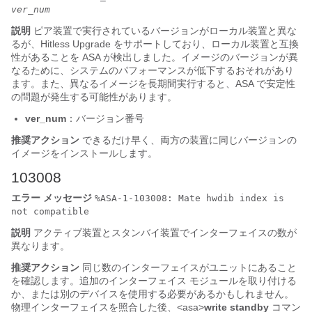
ver_num
説明
ピア装置で実行されているバージョンがローカル装置と異な
るが、Hitless Upgrade をサポートしており、ローカル装置と互換
性があることを
ASA
が検出しました。イメージのバージョンが異
なるために、システムのパフォーマンスが低下するおそれがあり
ます。また、異なるイメージを長期間実行すると、
ASA
で安定性
の問題が発生する可能性があります。
ver_num
：バージョン番号
推奨アクション
できるだけ早く、両方の装置に同じバージョンの
イメージをインストールします。
103008
エラー メッセージ
%ASA-1-103008: Mate hwdib index is
not compatible
説明
アクティブ装置とスタンバイ装置でインターフェイスの数が
異なります。
推奨アクション
同じ数のインターフェイスがユニットにあること
を確認します。追加のインターフェイス モジュールを取り付ける
か、または別のデバイスを使用する必要があるかもしれません。
物理インターフェイスを照合した後、<asa>
write standby
コマン