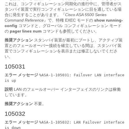
これは、コンフィギュレーション同期化の進行中に、管理者がス
タンバイ装置で実行コンフィギュレーションに目を通している場
合に発生することがあります。『
Cisco ASA 5500 Series
Command Reference
』で、特権 EXEC モードの
show running-
config
コマンドと、グローバル コンフィギュレーション モード
の
pager lines
num
コマンドも参照してください。
推奨アクション
スタンバイ装置が最初にブートし、アクティブ装
置とのフェールオーバー接続を確立している間は、スタンバイ装
置でコンフィギュレーションを表示または修正しないでくださ
い。
105031
エラー メッセージ
%ASA-1-105031: Failover LAN interface
is up
説明
LAN のフェールオーバー インターフェイスのリンクは稼働
しています。
推奨アクション
不要。
105032
エラー メッセージ
%ASA-1-105032: LAN Failover interface
is down