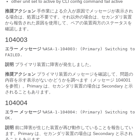
other unit set to active by CLI config command fail active
推奨アクション
手作業による介入が原因でメッセージが表示され
る場合は、処置は不要です。それ以外の場合は、セカンダリ装置
から報告された原因を使用して、ペアの装置両方のステータスを
確認します。
104003
エラー メッセージ
%ASA-1-104003: (Primary) Switching to
FAILED.
説明
プライマリ装置に障害が発生しました。
推奨アクション
プライマリ装置のメッセージを確認して、問題の
内容を示す表示がないかどうかを調べます（メッセージ 104001
を参照）。Primary は、セカンダリ装置の場合は Secondary と示
されることもあります。
104004
エラー メッセージ
%ASA-1-104004: (Primary) Switching to
OK.
説明
前に障害が生じた装置が再び動作していることを報告してい
ます。Primary は、セカンダリ装置の場合は Secondary と示され
ることもあります。