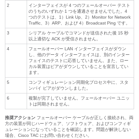
2
インターフェイスが 4 つのフェールオーバー テスト
のうちのいずれか 1 つを通過させませんでした。4
つのテストは、1）Link Up、2）Monitor for Network
Traffic、3）ARP、および 4）Broadcast Ping です。
3
シリアル ケーブルでコマンドが送信された後 15 秒
以上適切な ACK が受信されません。
4
フェールオーバー LAN インターフェイスがダウン
し、他のデータ インターフェイスは、別のインター
フェイスのテストに応答していません。また、ロー
カル装置はピアがダウンしていることを宣言してい
ます。
5
コンフィギュレーション同期化プロセス中に、スタ
ンバイ ピアがダウンしました。
6
複製が完了していません。フェールオーバー ユニッ
トは同期されません。
推奨アクション
フェールオーバー ケーブルが正しく接続され、両
方の装置が同じハードウェア、ソフトウェア、およびコンフィギ
ュレーションになっていることを確認します。問題が解決しない
場合、Cisco TAC にお問い合わせください。