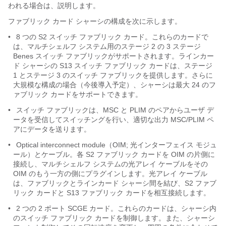
われる場合は、説明します。
ファブリック カード シャーシの構成を次に示します。
•
8 つの S2 スイッチ ファブリック カード。これらのカードで
は、マルチシェルフ システム用のステージ 2 の 3 ステージ
Benes スイッチ ファブリックがサポートされます。ラインカー
ド シャーシの S13 スイッチ ファブリック カードは、ステージ
1 とステージ 3 のスイッチ ファブリックを提供します。さらに
大規模な構成の場合（今後導入予定）、シャーシは最大 24 のフ
ァブリック カードをサポートできます。
•
スイッチ ファブリックは、MSC と PLIM のペアからユーザ デ
ータを受信してスイッチングを行い、適切な出力 MSC/PLIM ペ
アにデータを送ります。
•
Optical interconnect module（OIM; 光インターフェイス モジュ
ール）とケーブル。各 S2 ファブリック カードを OIM の片側に
接続し、マルチシェルフ システムの光アレイ ケーブルをその
OIM のもう一方の側にプラグインします。光アレイ ケーブル
は、ファブリックとラインカード シャーシ間を結び、S2 ファブ
リック カードと S13 ファブリック カードを相互接続します。
•
2 つの 2 ポート SCGE カード。これらのカードは、シャーシ内
のスイッチ ファブリック カードを制御します。また、シャーシ