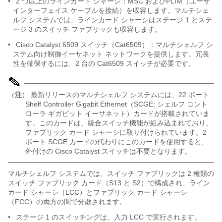
•
2 つ以上のラインカード シャーシ：MSC およびPLIM（ユーザ
インターフェイス ケーブルを接続）を収容します。マルチシェ
ルフ システムでは、ラインカード シャーシはステージ 1 とステ
ージ 3 のスイッチ ファブリックも収容します。
•
Cisco Catalyst 6509 スイッチ（Cat6509）：マルチシェルフ シ
ステム向け制御イーサネット ネットワークを提供します。冗長
性を確保するには、2 台の Cat6509 スイッチが必要です。
（
注
） 最新リリースのマルチシェルフ システムには、22 ポート
Shelf Controller Gigabit Ethernet（SCGE; シェルフ コント
ローラ ギガビット イーサネット）カードが搭載されていま
す。このカードは、統合スイッチ機能が組み込まれており、
ファブリック カード シャーシに取り付けられています。2
ポート SCGE カードの代わりにこのカードを使用すると、
外付けの Cisco Catalyst スイッチは不要となります。
マルチシェルフ システムでは、スイッチ ファブリックは 2 種類の
スイッチ ファブリック カード（S13 と S2）で構成され、ライン
カード シャーシ（LCC）とファブリック カード シャーシ
（FCC）の両方の間で分散されます。
•
ステージ 1 のスイッチングは、入力 LCC で実行されます。