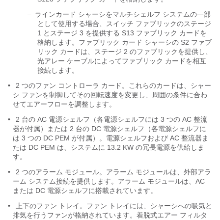
–
ラインカード シャーシをマルチシェルフ システムの一部
として使用する場合、スイッチ ファブリックのステージ
1 とステージ 3 を提供する S13 ファブリック カードを
格納します。ファブリック カード シャーシの S2 ファブ
リック カードは、ステージ 2 のファブリックを提供し、
光アレー ケーブルによってファブリック カードを相互
接続します。
•
2 つのファン コントローラ カード。これらのカードは、シャー
シ ファンを制御してその回転速度を変更し、周囲の条件に合わ
せてエアーフローを調整します。
•
2 台の AC 電源シェルフ（各電源シェルフには 3 つの AC 整流
器が付属）または 2 台の DC 電源シェルフ（各電源シェルフに
は 3 つの DC PEM が付属）。電源シェルフおよび AC 整流器ま
たは DC PEM は、システムに 13.2 KW の冗長電源を供給しま
す。
•
2 つのアラーム モジュール。アラーム モジュールは、外部アラ
ーム システム接続を提供します。アラーム モジュールは、AC
または DC 電源シェルフに搭載されています。
•
上下のファン トレイ。ファン トレイには、シャーシへの吸気と
排気を行うファンが格納されています。着脱式エアー フィルタ