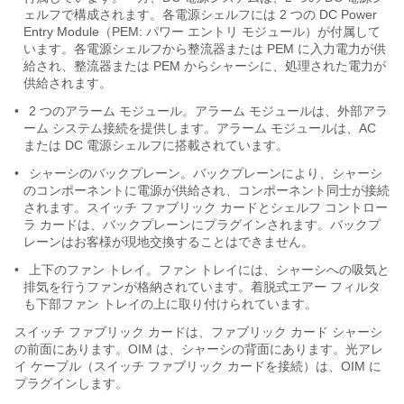
ェルフで構成されます。各電源シェルフには 2 つの DC Power
Entry Module（PEM: パワー エントリ モジュール）が付属して
います。各電源シェルフから整流器または PEM に入力電力が供
給され、整流器または PEM からシャーシに、処理された電力が
供給されます。
•
2 つのアラーム モジュール。アラーム モジュールは、外部アラ
ーム システム接続を提供します。アラーム モジュールは、AC
または DC 電源シェルフに搭載されています。
•
シャーシのバックプレーン。バックプレーンにより、シャーシ
のコンポーネントに電源が供給され、コンポーネント同士が接続
されます。スイッチ ファブリック カードとシェルフ コントロー
ラ カードは、バックプレーンにプラグインされます。バックプ
レーンはお客様が現地交換することはできません。
•
上下のファン トレイ。ファン トレイには、シャーシへの吸気と
排気を行うファンが格納されています。着脱式エアー フィルタ
も下部ファン トレイの上に取り付けられています。
スイッチ ファブリック カードは、ファブリック カード シャーシ
の前面にあります。OIM は、シャーシの背面にあります。光アレ
イ ケーブル（スイッチ ファブリック カードを接続）は、OIM に
プラグインします。