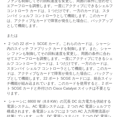
ファンも制御してその回転速度を変更し、周囲の条件に合わせて
エアーフローを調整します。一度にアクティブにできるシェルフ
コントローラ カードは、1 つだけです。一方のカードは、スタ
ンバイ シェルフ コントローラとして機能します。このカード
は、アクティブなカードで障害が発生した場合に、バックアップ
として機能します。
または
•
2 つの 22 ポート SCGE カード。これらのカードは、シャーシ
内のスイッチ ファブリック カードを制御します。また、シャー
シ ファンも制御してその回転速度を変更し、周囲の条件に合わ
せてエアーフローを調整します。一度にアクティブにできるシェ
ルフ コントローラ カードは、1 つだけです。一方のカードは、
スタンバイ シェルフ コントローラとして機能します。このカー
ドは、アクティブなカードで障害が発生した場合に、バックアッ
プとして機能します。22 ポート SCGE カードには、統合スイッ
チ機能が組み込まれています。このカードを使用すると、2 ポー
ト SCGE カードと外付けの Cisco Catalyst スイッチは不要とな
ります。
•
シャーシに 8800 W（8.8 KW）の冗長 DC 出力電力を供給する
電源システム。AC 電源システムは、2 つの AC 電源シェルフで
構成されます。各電源シェルフには 3 つの AC 入力用整流器が
付属しています。一方、DC 電源システムは、2 つの DC 電源シ