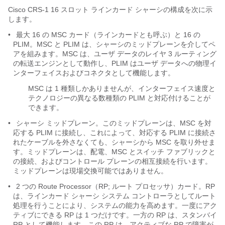
Cisco CRS-1 16 スロット ラインカード シャーシの構成を次に示
します。
•
最大 16 の MSC カード（ラインカードとも呼ぶ）と 16 の
PLIM。MSC と PLIM は、シャーシのミッドプレーンを介してペ
アを組みます。MSC は、ユーザ データのレイヤ 3 ルーティング
の転送エンジンとして動作し、PLIM はユーザ データへの物理イ
ンターフェイスおよびコネクタとして機能します。
MSC は 1 種類しかありませんが、インターフェイス速度と
テクノロジーの異なる数種類の PLIM と対応付けることが
できます。
•
シャーシ ミッドプレーン。このミッドプレーンは、MSC を対
応する PLIM に接続し、これによって、対応する PLIM に接続さ
れたケーブルを外さなくても、シャーシから MSC を取り外せま
す。ミッドプレーンは、配電、MSC とスイッチ ファブリックと
の接続、およびコントロール プレーンの相互接続を行います。
ミッドプレーンは現場交換可能ではありません。
•
2 つの Route Processor（RP; ルート プロセッサ）カード。RP
は、ラインカード シャーシ システム コントローラとしてルート
処理を行うことにより、システムの能力を高めます。一度にアク
ティブにできる RP は 1 つだけです。一方の RP は、スタンバイ
RP として機能します。この RP は、アクティブな RP で障害が