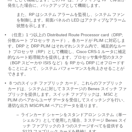
発生した場合に、バックアップとして機能します。
また、RP はシステム アラームを監視し、システム ファン
を制御します。前面パネルの LED はアクティブなアラーム
状態を示します。
•
（任意）1 つ以上の Distributed Route Processor card（DRP;
分散ルート プロセッサ カード）。各カードが PLIM に対応しま
す。DRP と DRP PLIM はそれぞれシステム内で、補足的なルー
ト プロセッサ（RP）として機能し、Cisco CRS-1 ルータに補足
的なルート処理能力を提供します。プロセッサ集中型のタスク
（BGP スピーカや ISIS など）を RP から DRP にオフロードす
ることによって、システム パフォーマンスを向上させることが
できます。
•
8 つのスイッチ ファブリック カード。これらのファブリック
カードは、システムに対して 3 ステージの Benes スイッチ ファ
ブリックを提供します。スイッチ ファブリックは、MSC と
PLIM のペアからユーザ データを受信してスイッチングを行い、
適切な出力 MSC/PLIM ペアにデータを送ります。
–
ラインカード シャーシをスタンドアロン システム（単一
シェルフ）として使用した場合、3 ステージ Benes スイ
ッチ ファブリックの 3 つのステージすべてを提供する
S123 ファブリック カードを格納します。