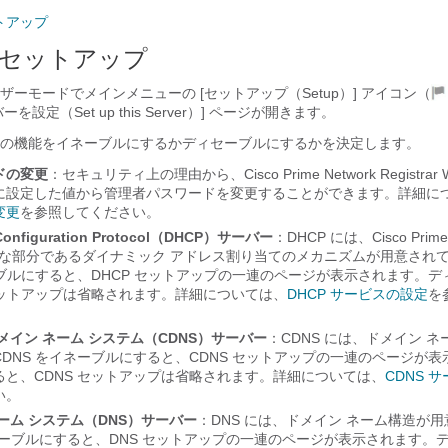
トアップ
セットアップ
ーモードでメインメニューの [セットアップ（Setup）] アイコン（
設定（Set up this Server）] ページが開きます。
の機能をイネーブルにするかディセーブルにするかを決定します。
ドの変更
：セキュリティ上の理由から、
Cisco Prime Network Registrar
W
に設定した値から管理者パスワードを変更することができます。詳細に
変更
を参照してください。
 Configuration Protocol（DHCP）サーバー
：DHCP には、Cisco Prim
な部分であるダイナミック アドレス割り当てのメカニズムが用意され
ーブルにすると、DHCP セットアップの一連のページが表示されます。
セットアップは省略されます。詳細については、
DHCP サービスの設定
を
メイン ネーム システム（CDNS）サーバー
：CDNS には、ドメイン 
DNS をイネーブルにすると、CDNS セットアップの一連のページが
ると、CDNS セットアップは省略されます。詳細については、
CDNS 
い。
ーム システム（DNS）サーバー
：DNS には、ドメイン ネーム構造が
ネーブルにすると、DNS セットアップの一連のページが表示されます。