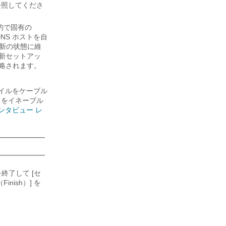
参照してくださ
的で固有の
NS ホストを自
最新の状態に維
更新セットアッ
略されます。
イルをケーブル
 をイネーブル
ンタビュー レ
終了して [セ
inish）
] を