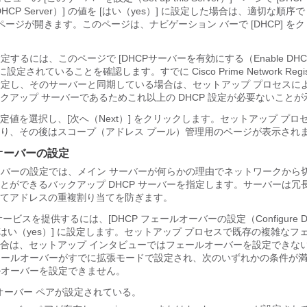
HCP Server）] の値を [はい（yes）
] に設定した場合は、適切な順序で 
P）] ページが開きます。このページは、ナビゲーション バーで [DHCP
] を
定するには、このページで [DHCPサーバーを有効にする（Enable DHCP S
 に設定されていることを確認します。すでに Cisco Prime
Network Regis
を設定し、そのサーバーと同期している場合は、セットアップ プロセスに
クアップ サーバーであるためこれ以上の DHCP 設定が必要ないこと
値を選択し、[次へ（Next）
] をクリックします。セットアップ プロ
り、その後はスコープ（アドレス プール）管理用のページが表示され
ルオーバーの設定
オーバーの設定では、メイン サーバーが何らかの理由でネットワークから
とができるバックアップ DHCP サーバーを指定します。サーバーは冗
てアドレスの重複割り当てを防ぎます。
ビスを提供するには、[DHCP フェールオーバーの設定（Configure D
 [はい（yes）
] に設定します。セットアップ プロセスで既存の複雑なフ
合は、セットアップ インタビューではフェールオーバーを設定できな
フェールオーバーがすでに拡張モードで設定され、次のいずれかの条件が
ールオーバーを設定できません。
オーバー ペアが設定されている。