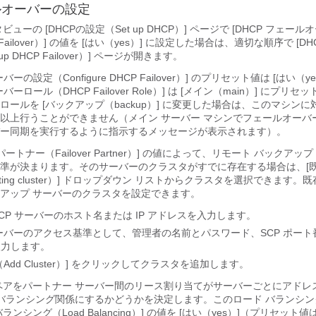
ールオーバーの設定
ューの [DHCPの設定（Set up DHCP）] ページで [DHCP フェー
 Failover）] の値を [はい（yes）
] に設定した場合は、適切な順序で [D
p DHCP Failover）] ページが開きます。
バーの設定（Configure DHCP Failover）] のプリセット値は [はい（y
ーロール（DHCP Failover Role）] は [メイン（main）
] にプリセ
ールを [バックアップ（backup）
] に変更した場合は、このマシンに
以上行うことができません（メイン サーバー マシンでフェールオーバ
ー同期を実行するように指示するメッセージが表示されます）。
ートナー（Failover Partner）] の値によって、リモート バックアッ
準が決まります。そのサーバーのクラスタがすでに存在する場合は、[
ng cluster）
] ドロップダウン リストからクラスタを選択できます。
アップ サーバーのクラスタを設定できます。
CP サーバーのホスト名または IP アドレスを入力します。
ーバーのアクセス基準として、管理者の名前とパスワード、SCP ポート
入力します。
d Cluster）
] をクリックしてクラスタを追加します。
ペアをパートナー サーバー間のリース割り当てがサーバーごとにアドレ
ド バランシング関係にするかどうかを決定します。このロード バランシ
シング（Load Balancing）] の値を [はい（yes）
]（プリセット値は