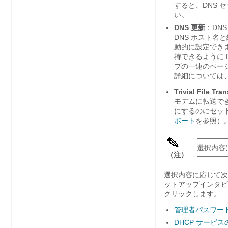
すると、DNS 
い。
DNS 更新
：DN
DNS ホスト名
動的に設定できま
持できるように 
プの一連のペー
詳細については
Trivial File 
モデムに転送でき
にするのにセッ
ポート
を参照）
選択内容
（注）
選択内容に応じて次の
ットアップインタビューレ
クリックします。
管理者パスワー
DHCP サービス