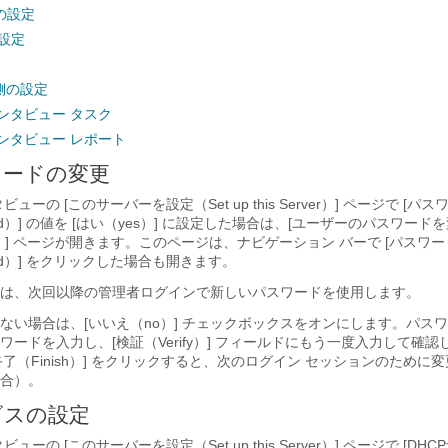
の設定
の設定
側の設定
ンタビュー タスク
ンタビュー レポート
ワードの変更
ューの [このサーバーを設定（Set up this Server）] ページで [パ
ord）] の値を [はい（yes）
] に設定した場合は、[ユーザーのパスワードを変
r User）] ページが開きます。このページは、ナビゲーション バーで [パスワ
rd）
] をクリックした場合も開きます。
は、次回以降の管理者ログインで新しいパスワードを使用します。
ない場合は、[いいえ（no）
] チェックボックスをオンにします。パス
ードを入力し、[検証（Verify）] フィールドにもう一度入力して確認
終了（Finish）
] をクリックすると、次のログイン セッションのために
合）。
ビスの設定
ーの [このサーバーを設定（Set up this Server）] ページで [DH