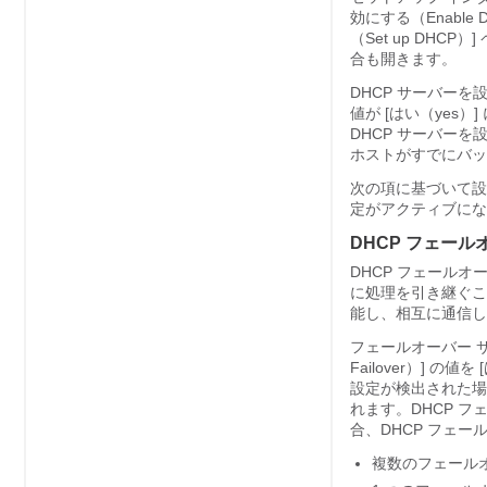
効にする（Enable D
（Set up DHC
合も開きます。
DHCP サーバーを設
値が [はい（yes）
]
DHCP サーバー
ホストがすでにバッ
次の項に基づいて設定
定がアクティブにな
DHCP フェー
DHCP フェール
に処理を引き継ぐこ
能し、相互に通信し
フェールオーバー サー
Failover）] の値を
設定が検出された場
れます。DHCP 
合、DHCP フェ
複数のフェール