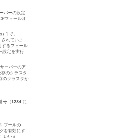
ルオーバーの設定
HCPフェールオ
es）
] で、
ットされていま
対するフェール
ー設定を実行
プ サーバーのア
既存のクラスタ
既存のクラスタが
番号（
1234
に
ス プールの
ングを有効にす
 [いいえ