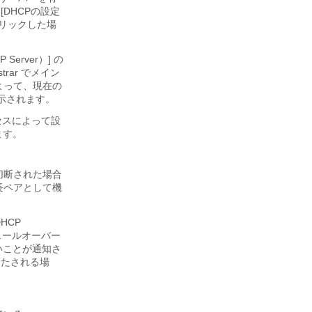
[DHCPの設定
クリックした場
erver）] の
trar
でメイン
よって、現在の
が示されます。
セスによって設
ます。
切断された場合
長ペアとして機
HCP
ェールオーバー
いことが通知さ
満たされる場