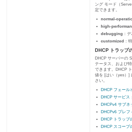
ング モード（Serv
定できます。
normal-operati
high-performa
debugging
：デ
customized
：
DHCP トラッ
DHCP サーバー
テータス、および特
できます。DHCP
値を [はい（yes）
さい。
DHCP フェー
DHCP サービス
DHCPv4 サブ
DHCPv6 プレ
DHCP トラップ
DHCP スコープ