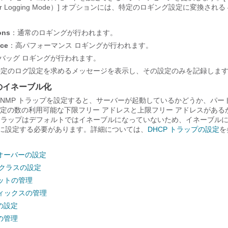
er Logging Mode）] オプションには、特定のロギング設定に変換される
ons
：通常のロギングが行われます。
nce
：高パフォーマンス ロギングが行われます。
バッグ ロギングが行われます。
特定のログ設定を求めるメッセージを表示し、その設定のみを記録しま
プのイネーブル化
の SNMP トラップを設定すると、サーバーが起動しているかどうか、パ
定の数の利用可能な下限フリー アドレスと上限フリー アドレスがある
 トラップはデフォルトではイネーブルになっていないため、イネーブル
] に設定する必要があります。詳細については、
DHCP トラップの設定
を
ルオーバーの設定
 クラスの設定
ネットの管理
フィックスの管理
の設定
の管理