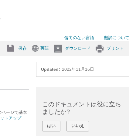
ド
偏向のない言語
翻訳について
英語
保存
ダウンロード
プリント
Updated:
2022年11月16日
このドキュメントは役に立ち
ましたか?
のページで基本
ットアップ
はい
いいえ