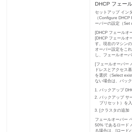
DHCP フェ
セットアップ インタビ
（Configure DHCP
ーバーの設定（Set u
[DHCP フェールオー
[DHCP フェールオーバ
す。現在のマシンのロ
オーバー設定をこれ
し、フェールオーバ
[フェールオーバー パ
ドレスとアクセス基
を選択（Select existi
ない場合は、バック
バックアップ DH
バックアップ サ
プリセット）を
[クラスタの追加（Ad
フェールオーバー 
50% であるロー
る場合は、[ロードバラン