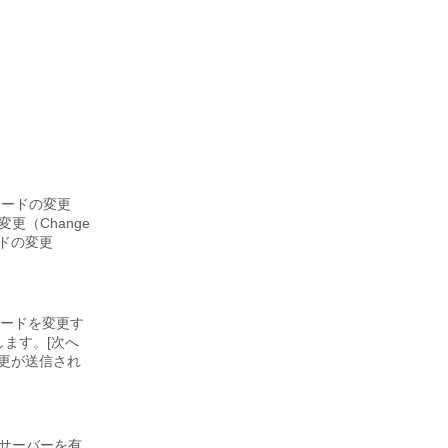
スワードの変更
更（Change
ードの変更
ワードを変更す
します。[次へ
変更が送信され
CPサーバーを有