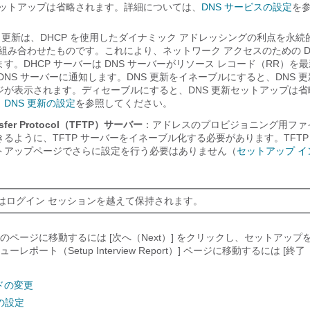
セットアップは省略されます。詳細については、
DNS サービスの設定
を
S 更新は、DHCP を使用したダイナミック アドレッシングの利点を永続
と組み合わせたものです。これにより、ネットワーク アクセスのための D
す。DHCP サーバーは DNS サーバーがリソース レコード（RR）を
DNS サーバーに通知します。DNS 更新をイネーブルにすると、DNS 
ジが表示されます。ディセーブルにすると、DNS 更新セットアップは省
、
DNS 更新の設定
を参照してください。
Transfer Protocol（TFTP）サーバー
：アドレスのプロビジョニング用ファ
るように、TFTP サーバーをイネーブル化する必要があります。TFTP
トアップページでさらに設定を行う必要はありません（
セットアップ イ
。
はログイン セッションを越えて保持されます。
ページに移動するには [次へ（Next）
] をクリックし、セットアップを
ポート（Setup Interview Report）] ページに移動するには [終了（F
ドの変更
の設定