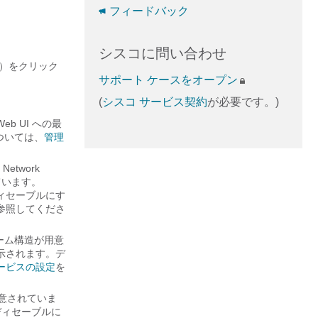
フィードバック
シスコに問い合わせ
）をクリック
サポート ケースをオープン
(
シスコ サービス契約
が必要です。)
eb UI への最
ついては、
管理
e
Network
ています。
ディセーブルにす
参照してくださ
ネーム構造が用意
表示されます。デ
サービスの設定
を
用意されていま
ディセーブルに