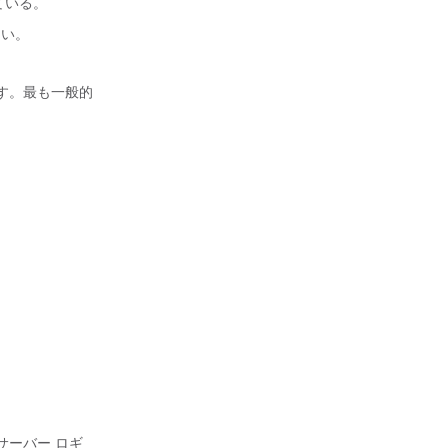
れている。
さい。
ます。最も一般的
。
。
サーバー ロギ