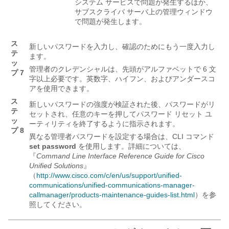
システム サービスで問題が発生するほか、
サブスクライバ サーバ上の管理ウィンドウ
で問題が発生します。
ス
新しいパスワードを入力し、確認のためにもう一度入力し
テ
ます。
ッ
管理者のクレデンシャルは、先頭がアルファベットで 6 文
プ 7
字以上必要です。英数字、ハイフン、およびアンダースコ
アを使用できます。
ス
新しいパスワードの強度が検証された後、パスワードがリ
テ
セットされ、任意のキーを押してパスワード リセット ユ
ッ
ーティリティを終了するように指示されます。
プ 8
異なる管理者パスワードを設定する場合は、CLI コマンド
set password
を使用します。詳細については、
『
Command Line Interface Reference Guide for Cisco
Unified Solutions
』
（
http://www.cisco.com/c/en/us/support/unified-
communications/unified-communications-manager-
callmanager/products-maintenance-guides-list.html
）を参
照してください。