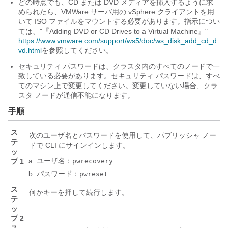
どの時点でも、CD または DVD メディアを挿入するように求
められたら、VMWare サーバ用の vSphere クライアントを用
いて ISO ファイルをマウントする必要があります。指示につい
ては、
"『Adding DVD or CD Drives to a Virtual Machine』"
https://www.vmware.com/support/ws5/doc/ws_disk_add_cd_d
vd.html
を参照してください。
セキュリティ パスワードは、クラスタ内のすべてのノードで一
致している必要があります。セキュリティ パスワードは、すべ
てのマシン上で変更してください。変更していない場合、クラ
スタ ノードが通信不能になります。
手順
ス
次のユーザ名とパスワードを使用して、パブリッシャ ノー
テ
ドで CLI にサインインします。
ッ
ユーザ名：
プ 1
pwrecovery
パスワード：
pwreset
ス
何かキーを押して続行します。
テ
ッ
プ 2