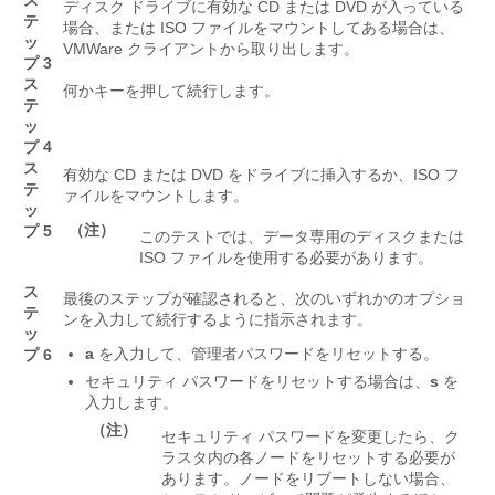
ス
ディスク ドライブに有効な CD または DVD が入っている
テ
場合、または ISO ファイルをマウントしてある場合は、
ッ
VMWare クライアントから取り出します。
プ 3
ス
何かキーを押して続行します。
テ
ッ
プ 4
ス
有効な CD または DVD をドライブに挿入するか、ISO フ
テ
ァイルをマウントします。
ッ
（注）
プ 5
このテストでは、データ専用のディスクまたは
ISO ファイルを使用する必要があります。
ス
最後のステップが確認されると、次のいずれかのオプショ
テ
ンを入力して続行するように指示されます。
ッ
a
を入力して、管理者パスワードをリセットする。
プ 6
セキュリティ パスワードをリセットする場合は、
s
を
入力します。
（注）
セキュリティ パスワードを変更したら、ク
ラスタ内の各ノードをリセットする必要が
あります。ノードをリブートしない場合、