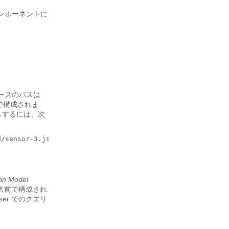
コンポーネントに
ソースのパスは
で構成されま
セスするには、次
/sensor-3.json

on Model
名前で構成され
ser でのクエリ