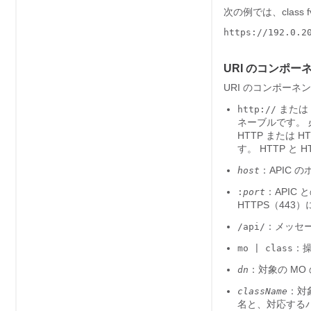
次の例では、class 
https://192.0.20
URI のコンポー
URI のコンポー
または
http://
ネーブルです。
HTTP または 
す。 HTTP と 
：
APIC
のホ
host
：
APIC
と
:
port
HTTPS（44
：メッセー
/api/
：
mo | class
：対象の MO
dn
：対
className
名と、対応する