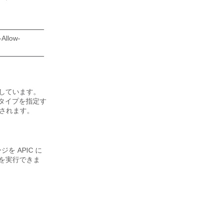
llow-
ートしています。
ツ タイプを指定す
視されます。
セージを
APIC
に
作を実行できま