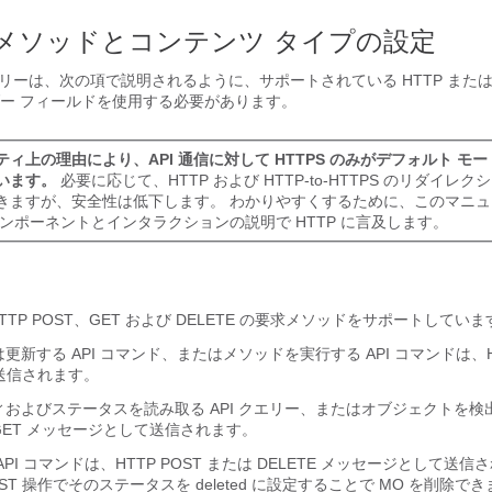
要求メソッドとコンテンツ タイプの設定
エリーは、次の項で説明されるように、サポートされている HTTP または H
ー フィールドを使用する必要があります。
ティ上の理由により、API 通信に対して HTTPS のみがデフォルト モ
います。
必要に応じて、HTTP および HTTP-to-HTTPS のリダイレ
きますが、安全性は低下します。 わかりやすくするために、このマニ
コンポーネントとインタラクションの説明で HTTP に言及します。
HTTP POST、GET および DELETE の要求メソッドをサポートしていま
更新する API コマンド、またはメソッドを実行する API コマンドは、HT
送信されます。
ィおよびステータスを読み取る API クエリー、またはオブジェクトを検出す
 GET メッセージとして送信されます。
API コマンドは、HTTP POST または DELETE メッセージとして送信
T 操作でそのステータスを deleted に設定することで MO を削除で