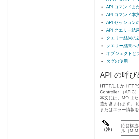
API コマンドま
API コマンド本
API セッショ
API クエリー
クエリー結果の
クエリー結果へ
オブジェクトと
タグの使用
API の呼
HTTP/1.1 か H
Controller
（APIC
本文には、MO または A
造が含まれます。 
またはエラー情報を含
応答構造
（注）
ル（MI