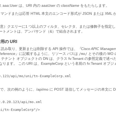
a:User は、URI 内の aaaUser の
className
をもたらします。
マンドまたは応答 HTML 本文のエンコード形式が JSON または XML
意）クエリーに1 つ以上のフィルタ、セレクタ、または修飾子を指定し
テートメントは、アンパサンド（&）で結合されます。
作用の URI
、読み取り、更新または削除する API 操作では、
『Cisco APIC Managem
 Reference』
に記載するように、リソース パスは
とその後の MO 
/mo/
テナント オブジェクトの DN は、クラス fv:Tenant の参照定義で述
ります。 この URI は、ExampleCorp という名前の fv:Tenant オ
.123/api/mo/uni/tn-ExampleCorp.xml

で、次の例のように、/api/mo に POST 送信してメッセージの本文に 
.0.20.123/api/mo.xml

i/tn-ExampleCorp"/>
