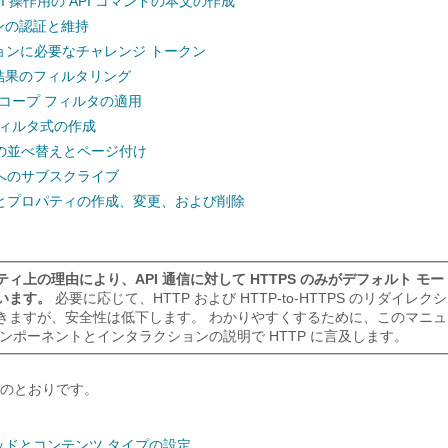
PI 操作用の API コマンドの本文の作成
ョンの認証と維持
ションに必要なチャレンジ トークン
ー結果のフィルタリング
スコープ フィルタの適用
フィルタ式の作成
の並べ替えとページ付け
へのサブスクライブ
とプロパティの作成、変更、および削除
ティ上の理由により、API 通信に対して HTTPS のみがデフォルト モ
います。
必要に応じて、HTTP および HTTP-to-HTTPS のリダイレ
きますが、安全性は低下します。 わかりやすくするために、このマニ
コンポーネントとインタラクションの説明で HTTP に言及します。
のとおりです。
ソッドとコンテンツ タイプの設定