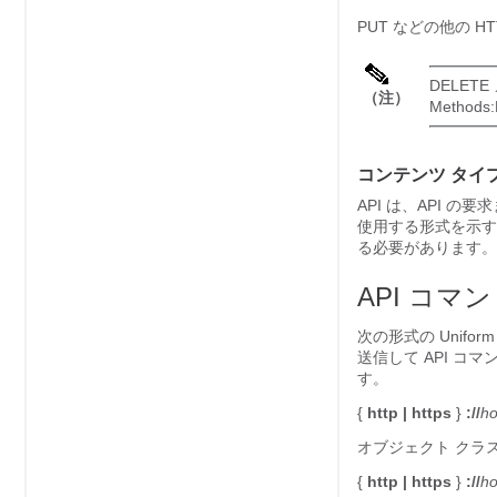
PUT などの他の 
DELETE
（注）
Metho
コンテンツ タイ
API は、API の
使用する形式を示す .
る必要があります。 HTT
API コマ
次の形式の Uniform
送信して API 
す。
{
http
| https
}
://
ho
オブジェクト クラ
{
http
| https
}
://
ho