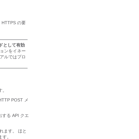
TTPS の要
ードとして有効
クションをイネー
ュアルではプロ
す。
TP POST メ
る API クエ
されます。 ほと
きます。