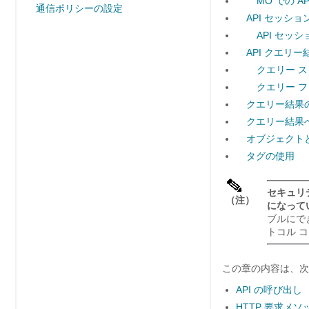
MO での A
通信ポリシーの設定
API セッシ
API セッ
API クエリ
クエリー 
クエリー 
クエリー結果
クエリー結果
オブジェクト
タグの使用
セキュリ
（注）
になって
ブルにで
トコル 
この章の内容は、次
API の呼び出し
HTTP 要求メ