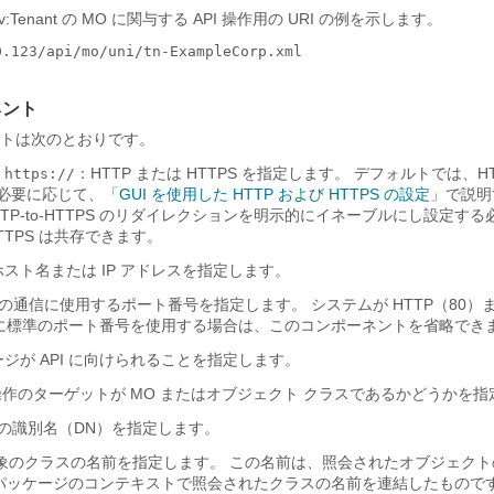
fv:Tenant の MO に関与する API 操作用の URI の例を示します。
.123/api/mo/uni/tn-ExampleCorp.xml

ネント
ネントは次のとおりです。
：HTTP または HTTPS を指定します。 デフォルトでは、H
https://
 必要に応じて、「
GUI を使用した HTTP および HTTPS の設定
」で説明
HTTP-to-HTTPS のリダイレクションを明示的にイネーブルにし設定す
HTTPS は共存できます。
スト名または IP アドレスを指定します。
の通信に使用するポート番号を指定します。 システムが HTTP（80）
3）に標準のポート番号を使用する場合は、このコンポーネントを省略でき
ジが API に向けられることを指定します。
操作のターゲットが MO またはオブジェクト クラスであるかどうかを指
 の識別名（DN）を指定します。
象のクラスの名前を指定します。 この名前は、照会されたオブジェクト
パッケージのコンテキストで照会されたクラスの名前を連結したもので