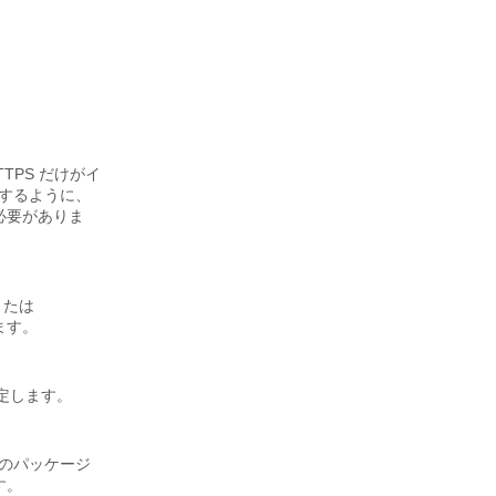
TTPS だけがイ
するように、
る必要がありま
または
ます。
定します。
のパッケージ
す。