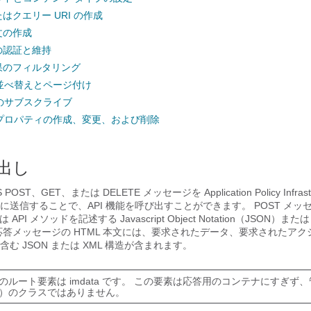
たはクエリー URI の作成
文の作成
ンの認証と維持
結果のフィルタリング
並べ替えとページ付け
のサブスクライブ
プロパティの作成、変更、および削除
び出し
TTPS POST、GET、または DELETE メッセージを
Application Policy Infras
）に送信することで、API 機能を呼び出すことができます。 POST メッセ
PI メソッドを記述する Javascript Object Notation（JSON）また
応答メッセージの HTML 本文には、要求されたデータ、要求されたア
む JSON または XML 構造が含まれます。
のルート要素は imdata です。 この要素は応答用のコンテナにすぎず
M）のクラスではありません。