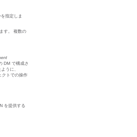
 かを指定しま
ます。 複数の
ent
の DM で構成さ
べたように、
ブジェクトでの操作
DN を提供する