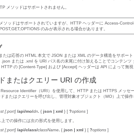
HTTP メソッドはサポートされません。
 メソッドはサポートされていますが、HTTP ヘッダーに Access-Control-A
ds:POST,GET,OPTIONS のみが表示される場合があります。
プ
要求または応答の HTML 本文で JSON または XML のデータ構造をサポ
json または .xml を URI パス名の末尾に付け加えることでコンテン
P の [Content-Type]
および [Accept]
ヘッダーは API によって無
ンドまたはクエリー URI の作成
 Resource Identifier（URI）を使用して、HTTP または HTTPS メッ
コマンドまたはクエリーを呼び出し、管理対象オブジェクト（MO）上で操
st
[:port]
/api
/mo
/
dn
.
{
json
| xml
} [
?
options
]
ス上での操作には次の形式を使用します。
st
[:port]
/api
/class
/
className
.
{
json
| xml
} [
?
options
]