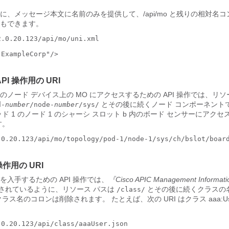
に、メッセージ本文に名前のみを提供して、/api/mo と残りの相対名
ともできます。
.0.20.123/api/mo/uni.xml

ExampleCorp"/>

PI 操作用の URI
ノード デバイス上の MO にアクセスするための API 操作では、リ
とその後に続くノード コンポーネント
d-
number
/node-
number
/sys/
ド 1 のノード 1 のシャーシ スロット b 内のボード センサーにアク
す。
.0.20.123/api/mo/topology/pod-1/node-1/sys/ch/bslot/board
操作用の URI
入手するための API 操作では、
『Cisco APIC Management Informati
されているように、リソース パスは
とその後に続くクラスの
/class/
クラス名のコロンは削除されます。 たとえば、次の URI はクラス aaa:U
0.20.123/api/class/aaaUser.json
