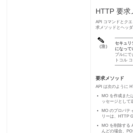
HTTP 
API コマンドとク
求メソッドとヘッダ
セキュリ
（注）
になって
ブルにで
トコル 
要求メソッド
API は次のように 
MO を作成または
ッセージとして
MO のプロパテ
リーは、HTTP
MO を削除する 
んどの場合、POS