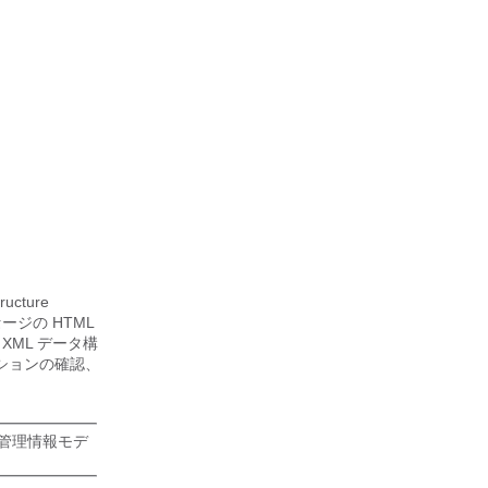
tructure
ージの HTML
は XML データ構
クションの確認、
、管理情報モデ