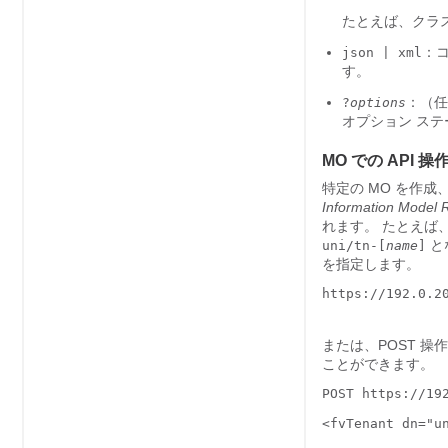
たとえば、クラス aa
：コ
json | xml
す。
：（任
?
options
オプション ス
MO での API 操
特定の MO を作成
Information Model
れます。 たとえば、
とな
uni/tn-[
name
]
を指定します。
https://192.0.20
または、POST 操作
ことができます。
POST https://192
<fvTenant dn="un