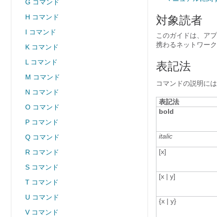
G コマンド
H コマンド
対象読者
I コマンド
このガイドは、
アプ
携わるネットワーク
K コマンド
L コマンド
表記法
M コマンド
コマンドの説明には
N コマンド
表記法
O コマンド
bold
P コマンド
italic
Q コマンド
[x]
R コマンド
S コマンド
[x | y]
T コマンド
U コマンド
{x | y}
V コマンド