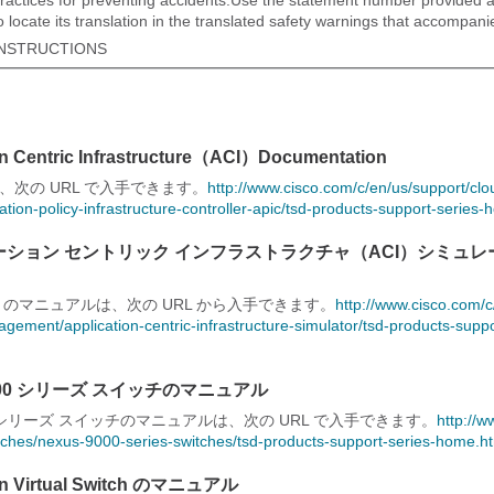
ractices for preventing accidents.Use the statement number provided a
 locate its translation in the translated safety warnings that accompani
INSTRUCTIONS
on Centric Infrastructure（ACI）Documentation
は、次の URL で入手できます。
http:/​/​www.cisco.com/​c/​en/​us/​support/​c
tion-policy-infrastructure-controller-apic/​tsd-products-support-series
ーション セントリック インフラストラクチャ（ACI）シミュ
mulator のマニュアルは、次の URL から入手できます。
http:/​/​www.cisco.com/​c/
ement/​application-centric-infrastructure-simulator/​tsd-products-suppo
s 9000 シリーズ スイッチのマニュアル
 9000 シリーズ スイッチのマニュアルは、次の URL で入手できます。
http:/​/​
switches/​nexus-9000-series-switches/​tsd-products-support-series-home.h
ion Virtual Switch のマニュアル