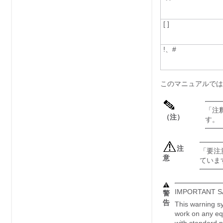
[ ]
!、#
このマニュアルでは
「
注
（注）
す。
注
「
要注
意
ていま
IMPORTANT S
警
告
This warning sy
work on any equ