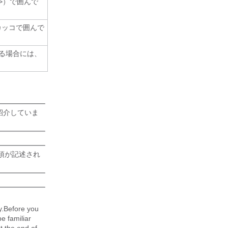
>）で囲んで
カッコで囲んで
る場合には、
紹介していま
項が記述され
y.Before you
e familiar