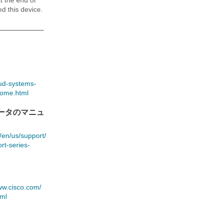
t the end of
ed this device.
loud-systems-
-home.html
レータのマニュ
​en/​us/​support/​
rt-series-
www.cisco.com/​
tml