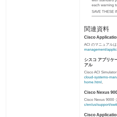
with standard p
each warning to
SAVE THESE 
関連資料
Cisco Applicati
ACI のマニュアル
management/​applica
シスコ アプリケ
アル
Cisco ACI Si
cloud-systems-manag
home.html
。
Cisco Nexu
Cisco Nexus
c/​en/​us/​support/​
Cisco Applicat