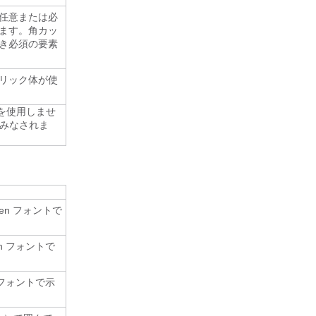
任意または必
ます。角カッ
き必須の要素
リック体が使
符を使用しませ
とみなされま
en フォントで
n フォントで
 フォントで示