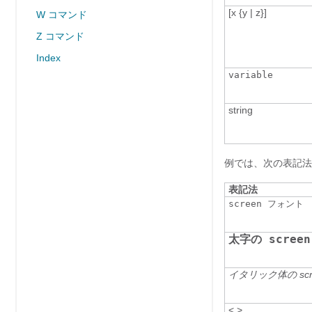
[x {y | z}]
W コマンド
Z コマンド
Index
variable
string
例では、次の表記法
表記法
screen フォント
太字の scree
イタリック体の scr
< >